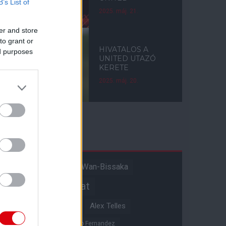
B’s List of
2025. máj. 21.
er and store
to grant or
HIVATALOS A
ed purposes
UNITED UTAZÓ
KERETE
2025. máj. 20.
Címkék
Aaron Wan-Bissaka
A hangadó
Akadémiai csapat
Alejandro Garnacho
Alex Telles
Altay Bayindir
Alvaro Fernandez