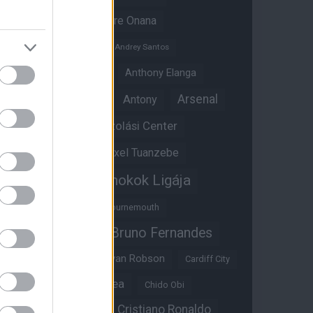
Amad Diallo
Andre Onana
Andreas Pereira
Andrey Santos
Angol válogatott
Anthony Elanga
Anthony Martial
Arsenal
Antony
Átigazolási Center
Aston Villa
Átigazolások
Axel Tuanzebe
Bajnokok Ligája
Ayden Heaven
Benjamin Sesko
Bournemouth
Bruno Fernandes
Brandon Williams
Bryan Mbeumo
Bryan Robson
Cardiff City
Casemiro
Chelsea
Chido Obi
Christian Eriksen
Cristiano Ronaldo