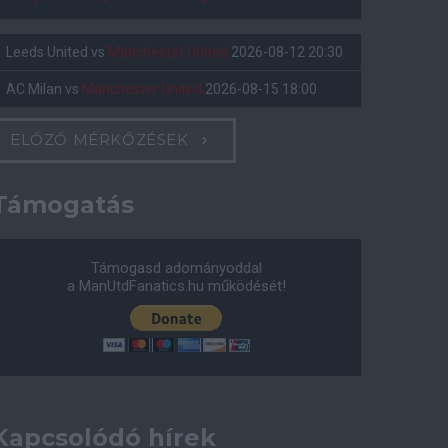
Leeds United
vs
Manchester United
2026-08-12 20:30
AC Milan
vs
Manchester United
2026-08-15 18:00
ELŐZŐ MÉRKŐZÉSEK
Támogatás
Támogasd adományoddal
a ManUtdFanatics.hu működését!
Kapcsolódó hírek