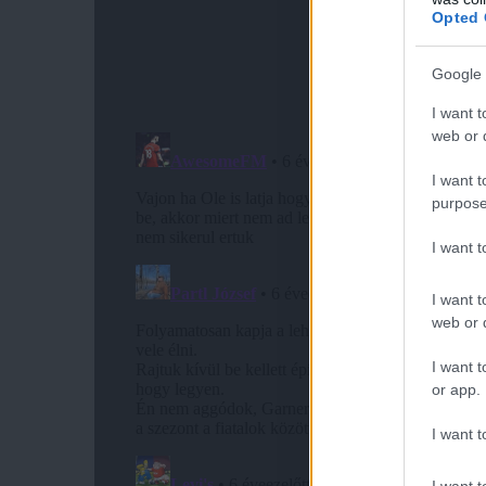
Opted 
Google 
I want t
web or d
I want t
purpose
I want 
I want t
web or d
I want t
or app.
I want t
I want t