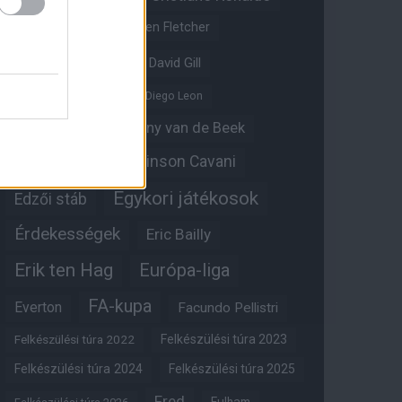
Crystal Palace
Darren Fletcher
David De Gea
David Gill
Dean Henderson
Diego Leon
Diogo Dalot
Donny van de Beek
Edinson Cavani
Ed Woodward
Egykori játékosok
Edzői stáb
Érdekességek
Eric Bailly
Erik ten Hag
Európa-liga
FA-kupa
Everton
Facundo Pellistri
Felkészülési túra 2022
Felkészülési túra 2023
Felkészülési túra 2024
Felkészülési túra 2025
Fred