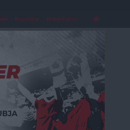
ldal
Regisztráció
Elfelejtett jelszó