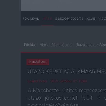
FŐOLDAL
HÍREK
SZEZON 2025/26
KLUB
KÖZ
Főoldal
Hírek
ManUtd.com
Utazó keret az Al
ManUtd.com
UTAZÓ KERET AZ ALKMAAR ME
Lakner Péter
•
2019. október. 02. 13:08
A Manchester United menedzsere,
utazó játékoskeretet jelölt ki
csoportmérkőzésükre.