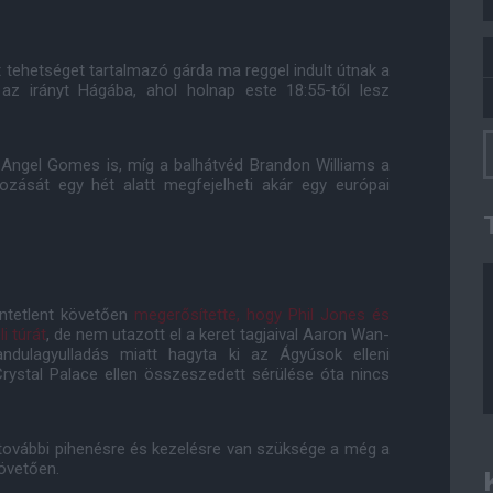
tehetséget tartalmazó gárda ma reggel indult útnak a
az irányt Hágába, ahol holnap este 18:55-től lesz
s Angel Gomes is, míg a balhátvéd Brandon Williams a
ozását egy hét alatt megfejelheti akár egy európai
döntetlent követően
megerősítette, hogy Phil Jones és
i túrát
, de nem utazott el a keret tagjaival Aaron Wan-
ulagyulladás miatt hagyta ki az Ágyúsok elleni
ystal Palace ellen összeszedett sérülése óta nincs
 további pihenésre és kezelésre van szüksége a még a
övetően.