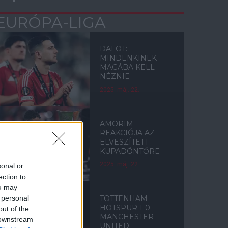
EURÓPA-LIGA
DALOT:
MINDENKINEK
MAGÁBA KELL
NÉZNIE
2025. máj. 22.
AMORIM
REAKCIÓJA AZ
ELVESZÍTETT
KUPADÖNTŐRE
2025. máj. 22.
sonal or
ection to
ou may
 personal
TOTTENHAM
HOTSPUR 1-0
out of the
MANCHESTER
 downstream
UNITED