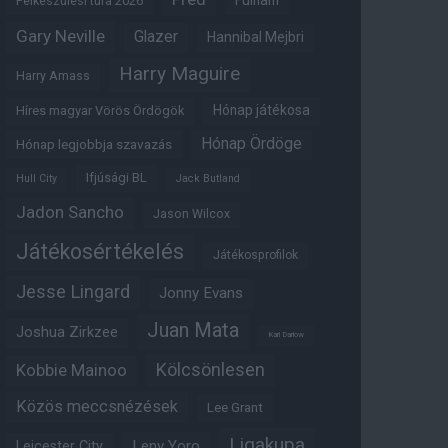
Fulham
Felkészülési túra 2026
Gary Neville
Glazer
Hannibal Mejbri
Harry Maguire
Harry Amass
Hónap játékosa
Híres magyar Vörös Ördögök
Hónap Ördöge
Hónap legjobbja szavazás
Ifjúsági BL
Hull City
Jack Butland
Jadon Sancho
Jason Wilcox
Játékosértékelés
Játékosprofilok
Jesse Lingard
Jonny Evans
Juan Mata
Joshua Zirkzee
Karl Darlow
Kölcsönlesen
Kobbie Mainoo
Közös meccsnézések
Lee Grant
Ligakupa
Leny Yoro
Leicester City