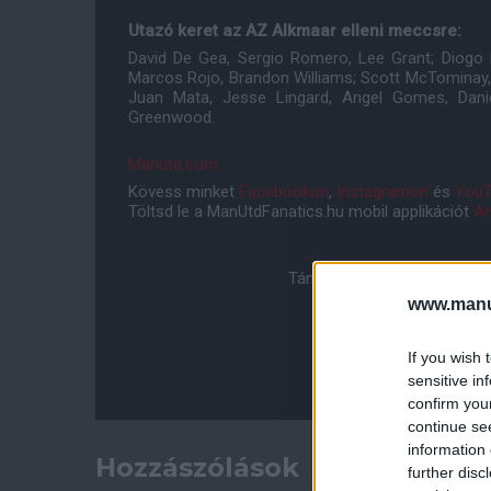
Utazó keret az AZ Alkmaar elleni meccsre:
David De Gea, Sergio Romero, Lee Grant; Diogo D
Marcos Rojo, Brandon Williams; Scott McTominay,
Juan Mata, Jesse Lingard, Angel Gomes, Dani
Greenwood.
Manutd.com
Kövess minket
Facebookon
,
Instagramon
és
YouT
Töltsd le a ManUtdFanatics.hu mobil applikációt
An
Támogasd adományoddal a 
www.manut
If you wish 
sensitive in
confirm you
continue se
information 
Hozzászólások
further disc