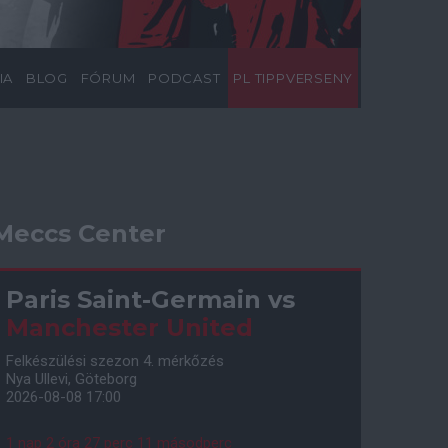
IA
BLOG
FÓRUM
PODCAST
PL TIPPVERSENY
Meccs Center
Paris Saint-Germain
vs
Manchester United
Felkészülési szezon 4. mérkőzés
Nya Ullevi, Göteborg
2026-08-08 17:00
1 nap 2 óra 27 perc 10 másodperc