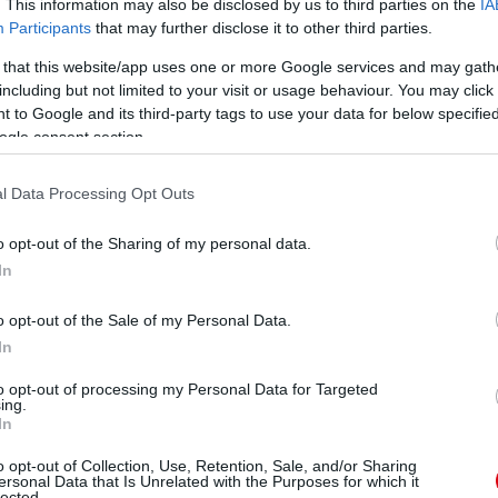
. This information may also be disclosed by us to third parties on the
IA
Participants
that may further disclose it to other third parties.
 that this website/app uses one or more Google services and may gath
including but not limited to your visit or usage behaviour. You may click 
 to Google and its third-party tags to use your data for below specifi
ogle consent section.
l Data Processing Opt Outs
o opt-out of the Sharing of my personal data.
In
o opt-out of the Sale of my Personal Data.
In
to opt-out of processing my Personal Data for Targeted
ing.
In
o opt-out of Collection, Use, Retention, Sale, and/or Sharing
ersonal Data that Is Unrelated with the Purposes for which it
lected.