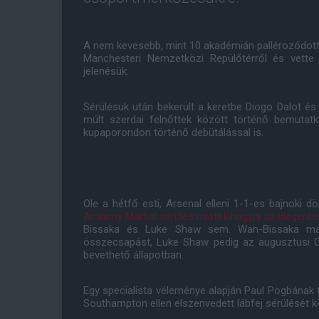
A nem kevesebb, mint 10 akadémián pallérozódott 
Manchesteri Nemzetközi Repülőtérről és vette 
jelenésük.
Sérülésük után bekerült a keretbe Diogo Dalot é
múlt szerdai felnőttek között történő bemutatk
kupaporondon történő debütálással is.
Ole a hétfő esti, Arsenal elleni 1-1-es bajnoki 
Anthony Martial sérülés miatt kihagyja az idegenbel
Bissaka és Luke Shaw sem. Wan-Bissaka mand
összecsapást, Luke Shaw pedig az augusztusi Cr
bevethető állapotban.
Egy specialista véleménye alapján Paul Pogbának
Southampton ellen elszenvedett lábfej sérülését k