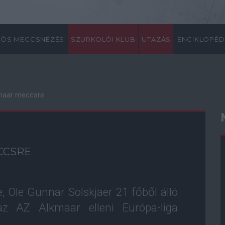
ÖS MECCSNÉZÉS
SZURKOLÓI KLUB
UTAZÁS
ENCIKLOPÉD
kmaar meccsre
CCSRE
 Ole Gunnar Solskjaer 21 főből álló
 az AZ Alkmaar elleni Európa-liga