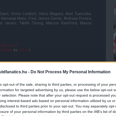
alot, Victor Lindelof, Harry Maguire, Axel Tuanzebe,
 Nemanja Matic, Fred, James Garner, Andreas Pereira,
el James; Tahith Chong, Marcus Rashford, Mason
ube-on is!
droidra
és
iOS-re
!
ManUtdFanatics.hu működését!
dfanatics.hu -
Do Not Process My Personal Information
to opt-out of the sale, sharing to third parties, or processing of your per
formation for targeted advertising by us, please use the below opt-out s
r selection. Please note that after your opt-out request is processed y
eing interest-based ads based on personal information utilized by us or
disclosed to third parties prior to your opt-out. You may separately opt-
losure of your personal information by third parties on the IAB’s list of