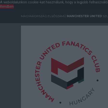
A weboldalunkon cookie-kat használunk, hogy a legjobb felhasználó
Rendben
MAGYARORSZÁG ELSŐSZÁMÚ
MANCHESTER UNITED
SZU