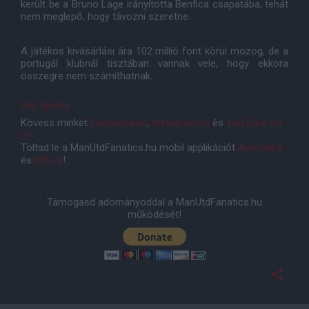
került be a Bruno Lage irányította Benfica csapatába, tehát
nem meglepő, hogy távozni szeretne.
A játékos kivásárlási ára 102 millió font körül mozog, de a
portugál klubnál tisztában vannak vele, hogy ekkora
összegre nem számíthatnak.
Sky Sports
Kövess minket
Facebookon
,
Instagramon
és
YouTube-on
is!
Töltsd le a ManUtdFanatics.hu mobil applikációt
Androidra
és
iOS-re
!
Támogasd adományoddal a ManUtdFanatics.hu
működését!