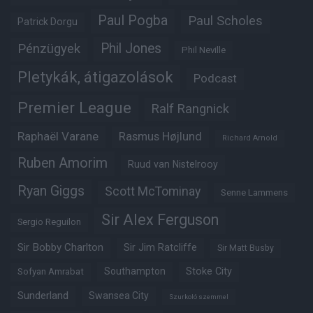
Paul Pogba
Paul Scholes
Patrick Dorgu
Phil Jones
Pénzügyek
Phil Neville
Pletykák, átigazolások
Podcast
Premier League
Ralf Rangnick
Raphaël Varane
Rasmus Højlund
Richard Arnold
Ruben Amorim
Ruud van Nistelrooy
Ryan Giggs
Scott McTominay
Senne Lammens
Sir Alex Ferguson
Sergio Reguilon
Sir Bobby Charlton
Sir Jim Ratcliffe
Sir Matt Busby
Southampton
Stoke City
Sofyan Amrabat
Sunderland
Swansea City
Szurkoló szemmel