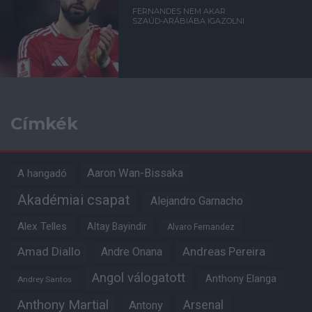
FERNANDES NEM AKAR
SZAÚD-ARÁBIÁBA IGAZOLNI
Címkék
Aaron Wan-Bissaka
A hangadó
Akadémiai csapat
Alejandro Garnacho
Alex Telles
Altay Bayindir
Alvaro Fernandez
Amad Diallo
Andre Onana
Andreas Pereira
Angol válogatott
Anthony Elanga
Andrey Santos
Anthony Martial
Arsenal
Antony