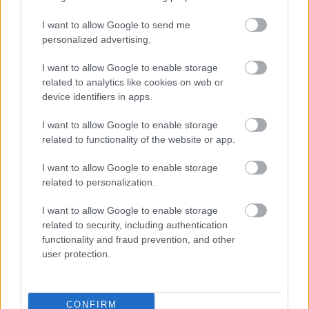
I want to allow Google to send me
Támogasd adományoddal
a ManUtdFanatics.hu működését!
personalized advertising.
I want to allow Google to enable storage
related to analytics like cookies on web or
device identifiers in apps.
I want to allow Google to enable storage
related to functionality of the website or app.
Kapcsolódó hírek
I want to allow Google to enable storage
related to personalization.
PLETYKÁK, ÁTIGAZOLÁSOK
I want to allow Google to enable storage
related to security, including authentication
functionality and fraud prevention, and other
user protection.
ELŐREHALADOTT
TÁRGYALÁSOKAT FOLYTAT A
UNITED TIELEMANSRÓL
CONFIRM