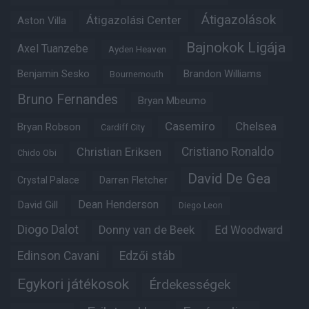
Átigazolások
Átigazolási Center
Aston Villa
Bajnokok Ligája
Axel Tuanzebe
Ayden Heaven
Benjamin Sesko
Brandon Williams
Bournemouth
Bruno Fernandes
Bryan Mbeumo
Casemiro
Chelsea
Bryan Robson
Cardiff City
Christian Eriksen
Cristiano Ronaldo
Chido Obi
David De Gea
Crystal Palace
Darren Fletcher
Dean Henderson
David Gill
Diego Leon
Diogo Dalot
Donny van de Beek
Ed Woodward
Edinson Cavani
Edzői stáb
Egykori játékosok
Érdekességek