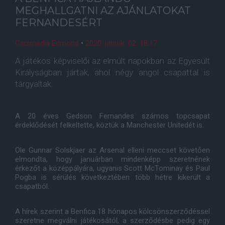
MEGHALLGATNI AZ AJÁNLATOKAT
FERNANDESÉRT
Csizmadia Edmond
•
2020. január. 02. 18:17
A játékos képviselői az elmúlt napokban az Egyesült
Királyságban jártak, ahol négy angol csapattal is
tárgyaltak.
A 20 éves Gedson Fernandes számos topcsapat
érdeklődését felkeltette, köztük a Manchester Unitedét is.
Ole Gunnar Solskjaer az Arsenal elleni meccset követően
elmondta, hogy januárban mindenképp szeretnének
érkezőt a középpályára, ugyanis Scott McTominay és Paul
Pogba is sérülés következtében több hétre kikerült a
csapatból.
A hírek szerint a Benfica 18 hónapos kölcsönszerződéssel
szeretne megválni játékosától, a szerződésbe pedig egy