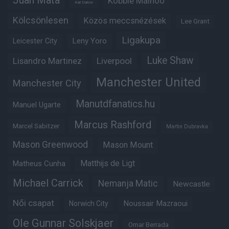
Kobbie Mainoo
Karl Darlow
Kölcsönlesen
Közös meccsnézések
Lee Grant
Ligakupa
Leny Yoro
Leicester City
Luke Shaw
Lisandro Martinez
Liverpool
Manchester United
Manchester City
Manutdfanatics.hu
Manuel Ugarte
Marcus Rashford
Marcel Sabitzer
Martin Dubravka
Mason Greenwood
Mason Mount
Matheus Cunha
Matthijs de Ligt
Michael Carrick
Nemanja Matic
Newcastle
Női csapat
Noussair Mazraoui
Norwich City
Ole Gunnar Solskjaer
Omar Berrada