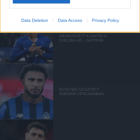
Data Deletion
Data Access
Privacy Policy
ANDREY SANTOSRÓL
MEGEGYEZETT A UNITED A
CHELSEA-VEL - SAJTÓHÍR
EGYEZSÉG SZÜLETETT
EDERSON VÉTELÁRÁBAN