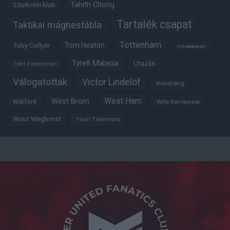
Tahith Chong
Szurkolói klub
Tartalék csapat
Taktikai mágnestábla
Tottenham
Tom Heaton
Toby Collyer
Trófeabibliográfia
Tyrell Malacia
Utazás
Tyler Fredericson
Válogatottak
Victor Lindelöf
Visszhang
West Ham
West Brom
Watford
Willy Kambwala
Wout Weghorst
Youri Tielemans