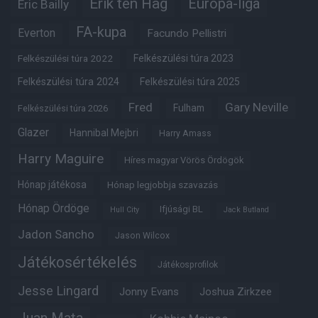
Erik ten Hag
Európa-liga
Eric Bailly
FA-kupa
Everton
Facundo Pellistri
Felkészülési túra 2022
Felkészülési túra 2023
Felkészülési túra 2024
Felkészülési túra 2025
Fred
Gary Neville
Fulham
Felkészülési túra 2026
Glazer
Hannibal Mejbri
Harry Amass
Harry Maguire
Híres magyar Vörös Ördögök
Hónap játékosa
Hónap legjobbja szavazás
Hónap Ördöge
Ifjúsági BL
Hull City
Jack Butland
Jadon Sancho
Jason Wilcox
Játékosértékelés
Játékosprofilok
Jesse Lingard
Jonny Evans
Joshua Zirkzee
Juan Mata