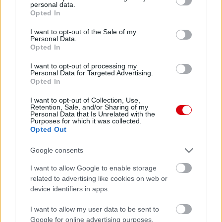
personal data.
grant or deny consent to Google and its third-party tags to
Opted In
use your data for below specified purposes in below Google
Paris Saint-Germain
vs
consent section.
I want to opt-out of the Sale of my
Personal Data.
Manchester United
Opted In
Felkészülési szezon 4. mérkőzés
I want to opt-out of processing my
Nya Ullevi, Göteborg
Personal Data for Targeted Advertising.
2026-08-08 17:00
Opted In
I want to opt-out of Collection, Use,
2 nap 10 óra 36 perc 3 másodperc
Retention, Sale, and/or Sharing of my
Personal Data that Is Unrelated with the
Purposes for which it was collected.
Opted Out
Leeds United
vs
Manchester United
2026-08-12 20:30
AC Milan
vs
Manchester United
2026-08-15 18:00
Google consents
I want to allow Google to enable storage
ELŐZŐ MÉRKŐZÉSEK
related to advertising like cookies on web or
device identifiers in apps.
Támogatás
I want to allow my user data to be sent to
Google for online advertising purposes.