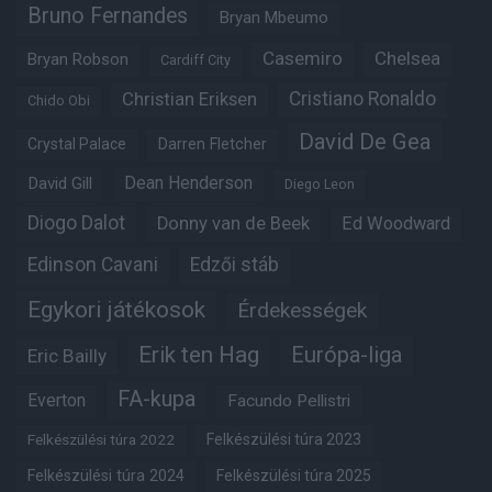
Bruno Fernandes
Bryan Mbeumo
Casemiro
Chelsea
Bryan Robson
Cardiff City
Christian Eriksen
Cristiano Ronaldo
Chido Obi
David De Gea
Crystal Palace
Darren Fletcher
Dean Henderson
David Gill
Diego Leon
Diogo Dalot
Donny van de Beek
Ed Woodward
Edinson Cavani
Edzői stáb
Egykori játékosok
Érdekességek
Erik ten Hag
Európa-liga
Eric Bailly
FA-kupa
Everton
Facundo Pellistri
Felkészülési túra 2022
Felkészülési túra 2023
Felkészülési túra 2024
Felkészülési túra 2025