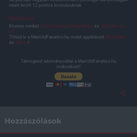
miatt kirótt 12 pontos levonásuknak.
Manutd.com
Kövess minket
Facebookon
,
Instagramon
és
YouTube-on
is!
Töltsd le a ManUtdFanatics.hu mobil applikációt
Androidra
és
iOS-re
!
Támogasd adományoddal a ManUtdFanatics.hu
működését!
Hozzászólások