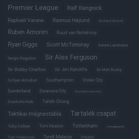
Premier League
Ralf Rangnick
Raphaël Varane
Rasmus Højlund
Richard Arnold
Ruben Amorim
Ruud van Nistelrooy
Ryan Giggs
Scott McTominay
Senne Lammens
Sir Alex Ferguson
Sergio Reguilon
Sir Bobby Charlton
Sir Jim Ratcliffe
Sir Matt Busby
Southampton
Stoke City
Sofyan Amrabat
Sunderland
Swansea City
Szurkoló szemmel
Tahith Chong
Szurkolói klub
Tartalék csapat
Taktikai mágnestábla
Tottenham
Tom Heaton
Toby Collyer
Trófeabibliográfia
Tyrell Malacia
Utazás
Tyler Fredericson