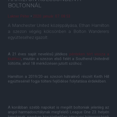
BOLTONNÁL
Lakner Péter
•
2020. január. 07. 08:53
A Manchester United középpályása, Ethan Hamilton
a szezon végéig kölcsönben a Bolton Wanderers
együtteséhez igazolt.
A 21 éves saját nevelésű játékos
pénteken tért vissza a
klubhoz
, miután a szezon első felét a Southend Unitednél
töltötte, ahol 18 mérkőzésen jutott szóhoz.
Hamilton a 2019/20-as szezon hátralévő részét Keith Hill
együttesénél fogja tölteni fejlődése folytatása érdekében.
A korábban szebb napokat is megélt boltoniak jelenleg az
angol harmadosztálynak megfelelő League One 23. helyén
tanyáznak, nagyban köszönhetően pénzügyi hiányosságaik