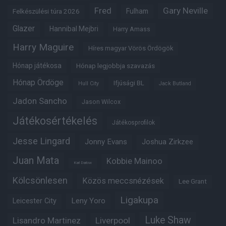
Fred
Gary Neville
Fulham
Felkészülési túra 2026
Glazer
Hannibal Mejbri
Harry Amass
Harry Maguire
Híres magyar Vörös Ördögök
Hónap játékosa
Hónap legjobbja szavazás
Hónap Ördöge
Ifjúsági BL
Hull City
Jack Butland
Jadon Sancho
Jason Wilcox
Játékosértékelés
Játékosprofilok
Jesse Lingard
Jonny Evans
Joshua Zirkzee
Juan Mata
Kobbie Mainoo
Karl Darlow
Kölcsönlesen
Közös meccsnézések
Lee Grant
Ligakupa
Leny Yoro
Leicester City
Luke Shaw
Lisandro Martinez
Liverpool