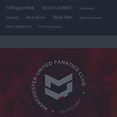
Válogatottak
Victor Lindelöf
Visszhang
West Ham
West Brom
Watford
Willy Kambwala
Wout Weghorst
Youri Tielemans