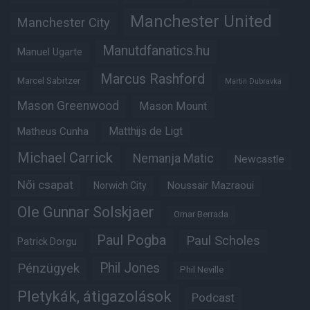
Manchester United
Manchester City
Manutdfanatics.hu
Manuel Ugarte
Marcus Rashford
Marcel Sabitzer
Martin Dubravka
Mason Greenwood
Mason Mount
Matheus Cunha
Matthijs de Ligt
Michael Carrick
Nemanja Matic
Newcastle
Női csapat
Noussair Mazraoui
Norwich City
Ole Gunnar Solskjaer
Omar Berrada
Paul Pogba
Paul Scholes
Patrick Dorgu
Phil Jones
Pénzügyek
Phil Neville
Pletykák, átigazolások
Podcast