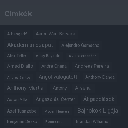
Címkék
Aaron Wan-Bissaka
A hangadó
Akadémiai csapat
Alejandro Garnacho
Alex Telles
Altay Bayindir
Alvaro Fernandez
Amad Diallo
Andre Onana
Andreas Pereira
Angol válogatott
Anthony Elanga
Andrey Santos
Anthony Martial
Arsenal
Antony
Átigazolások
Átigazolási Center
Aston Villa
Bajnokok Ligája
Axel Tuanzebe
Ayden Heaven
Benjamin Sesko
Brandon Williams
Bournemouth