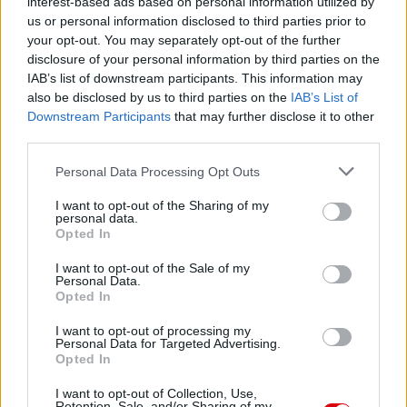
interest-based ads based on personal information utilized by
us or personal information disclosed to third parties prior to
Felkészülési szezon 5. mérkőzés
your opt-out. You may separately opt-out of the further
Croke Park, Dublin
disclosure of your personal information by third parties on the
2026-08-12 20:30
IAB’s list of downstream participants. This information may
also be disclosed by us to third parties on the
IAB’s List of
2 nap 15 óra 14 perc 26 másodperc
Downstream Participants
that may further disclose it to other
third parties.
AC Milan
vs
Manchester United
2026-08-15 18:00
Please note that this website/app uses one or more Google
Personal Data Processing Opt Outs
services and may gather and store information including but
ELŐZŐ MÉRKŐZÉSEK
not limited to your visit or usage behaviour. You may click to
I want to opt-out of the Sharing of my
personal data.
grant or deny consent to Google and its third-party tags to
Opted In
use your data for below specified purposes in below Google
Támogatás
consent section.
I want to opt-out of the Sale of my
Personal Data.
Opted In
Támogasd adományoddal
I want to opt-out of processing my
a ManUtdFanatics.hu működését!
Personal Data for Targeted Advertising.
Opted In
I want to opt-out of Collection, Use,
Retention, Sale, and/or Sharing of my