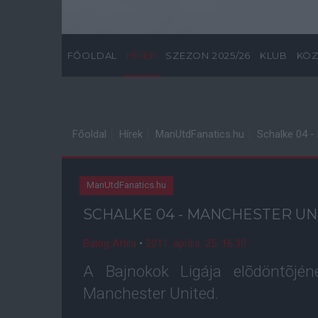
FŐOLDAL
HÍREK
SZEZON 2025/26
KLUB
KÖZ
Főoldal
Hírek
ManUtdFanatics.hu
Schalke 04 -
ManUtdFanatics.hu
SCHALKE 04 - MANCHESTER U
Balog Attila
•
2011. április. 25. 16:30
A Bajnokok Ligája elõdöntõjé
Manchester United.