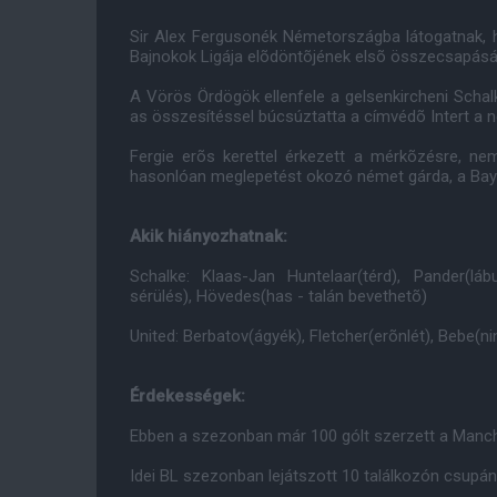
Sir Alex Fergusonék Németországba látogatnak, 
Bajnokok Ligája elõdöntõjének elsõ összecsapásá
A Vörös Ördögök ellenfele a gelsenkircheni Scha
as összesítéssel búcsúztatta a címvédõ Intert a 
Fergie erõs kerettel érkezett a mérkõzésre, nem
hasonlóan meglepetést okozó német gárda, a Bay
Akik hiányozhatnak:
Schalke: Klaas-Jan Huntelaar(térd), Pander(láb
sérülés), Hövedes(has - talán bevethetõ)
United: Berbatov(ágyék), Fletcher(erõnlét), Bebe(nin
Érdekességek:
Ebben a szezonban már 100 gólt szerzett a Manche
Idei BL szezonban lejátszott 10 találkozón csupán 