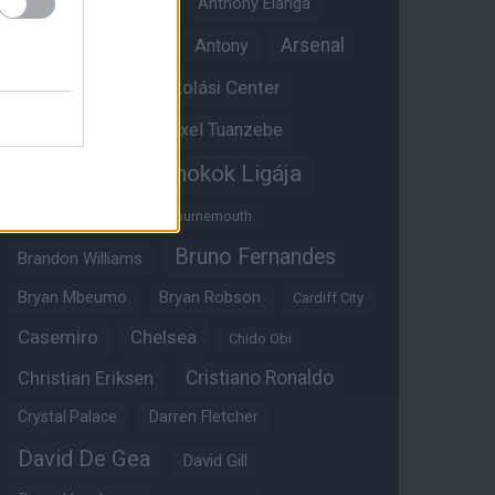
Angol válogatott
Anthony Elanga
Anthony Martial
Arsenal
Antony
Átigazolási Center
Aston Villa
Átigazolások
Axel Tuanzebe
Bajnokok Ligája
Ayden Heaven
Benjamin Sesko
Bournemouth
Bruno Fernandes
Brandon Williams
Bryan Mbeumo
Bryan Robson
Cardiff City
Casemiro
Chelsea
Chido Obi
Christian Eriksen
Cristiano Ronaldo
Crystal Palace
Darren Fletcher
David De Gea
David Gill