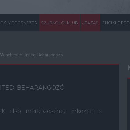
ÖS MECCSNÉZÉS
SZURKOLÓI KLUB
UTAZÁS
ENCIKLOPÉD
 Manchester United: Beharangozó
NITED: BEHARANGOZÓ
nek elsõ mérkõzéséhez érkezett a