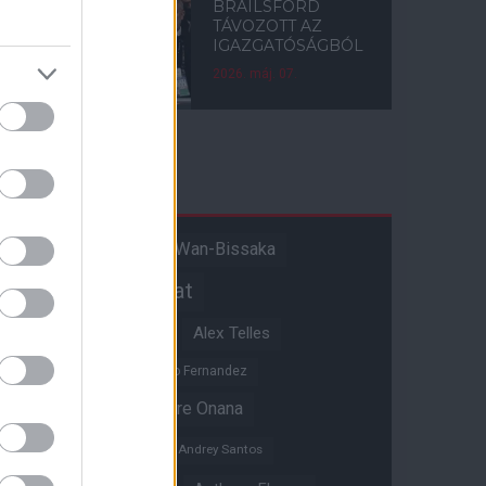
BRAILSFORD
TÁVOZOTT AZ
IGAZGATÓSÁGBÓL
2026. máj. 07.
Címkék
Aaron Wan-Bissaka
A hangadó
Akadémiai csapat
Alejandro Garnacho
Alex Telles
Altay Bayindir
Alvaro Fernandez
Amad Diallo
Andre Onana
Andreas Pereira
Andrey Santos