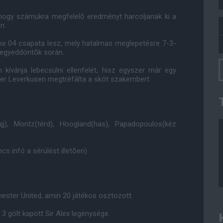
hogy számukra megfelelõ eredményt harcoljanak ki a
n.
lke 04 csapata lesz, mely hatalmas meglepetésre 7-3-
negyeddöntõk során.
 kívánja lebecsülni ellenfelét, hisz egyszer már egy
er Leverkusen megtréfálta a skót szakembert.
ujj), Moritz(térd), Hoogland(has), Papadopoulos(kéz
cs infó a sérülést illetõen)
ster United, amin 20 játékos osztozott.
3 gólt kapott Sir Alex legénysége.