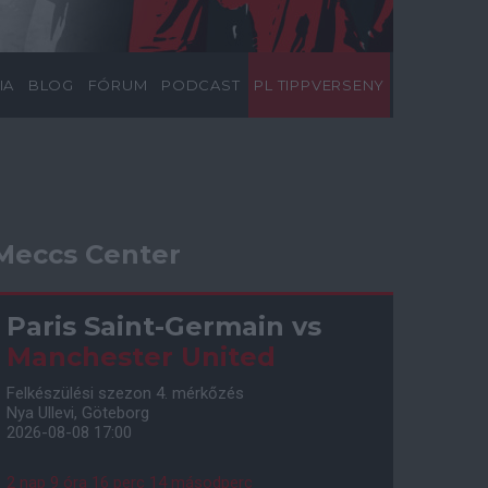
IA
BLOG
FÓRUM
PODCAST
PL TIPPVERSENY
Meccs Center
Paris Saint-Germain
vs
Manchester United
Felkészülési szezon 4. mérkőzés
Nya Ullevi, Göteborg
2026-08-08 17:00
2 nap 9 óra 16 perc 13 másodperc