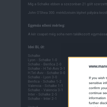
Míg a Schalke ebben a szezonban 21 gólt szerzett
John O'Shea 300. mérkõzésén léphet pályára kezd
Egymás elleni mérleg:
A kér csapat még soha nem találkozott egymássa
Idei BL út:
Schalke:
Lyon - Schalke 1-0
Schalke - Benfica 2-0
www.manut
Schalke - H.Tel-Aviv 3-1
H.Tel-Aviv - Schalke 0-0
Schalke - Lyon 3-0
If you wish 
Benfica - Schalke 1-2
sensitive in
Valencia - Schalke 1-1
confirm you
Schalke - Valencia 3-1
continue se
Inter - Schalke 2-5
information 
Schalke - Inter 2-1
further disc