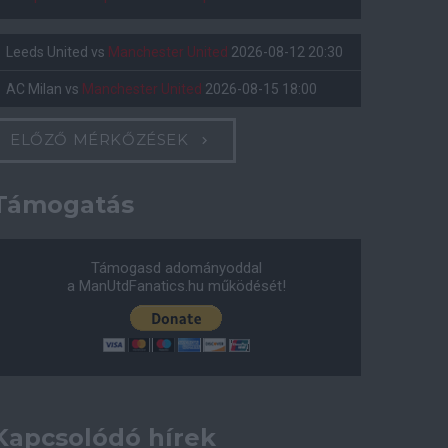
Leeds United
vs
Manchester United
2026-08-12 20:30
AC Milan
vs
Manchester United
2026-08-15 18:00
ELŐZŐ MÉRKŐZÉSEK
Támogatás
Támogasd adományoddal
a ManUtdFanatics.hu működését!
Kapcsolódó hírek