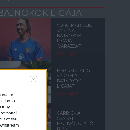
BAJNOKOK LIGÁJA
YORO MÁR ALIG
VÁRJA A
BAJNOKOK
LIGÁJA
"VARÁZSÁT"
2026. aug. 05.
MBEUMO: ALIG
VÁROM A
BAJNOKOK
LIGÁJÁT!
2026. máj. 13.
sonal or
ection to
ou may
 personal
CARRICK A
CSAPAT
out of the
MOTIVÁCIÓJÁRÓL
 downstream
BESZÉLT