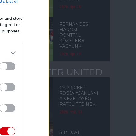
B’s List of
2026. ápr. 28.
er and store
FERNANDES:
to grant or
HÁROM
ed purposes
PONTTAL
KÖZELEBB
VAGYUNK
2026. ápr. 19.
MANCHESTER UNITED
CARRICKET
FOGJA AJÁNLANI
A VEZETŐSÉG
RATCLIFFE-NEK
2026. máj. 13.
SIR DAVE