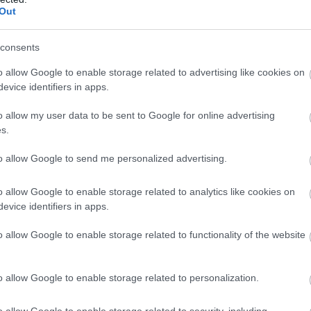
sús Calvo Guadamuro
Out
Antonio Rubinos Pérez (mindannyian spanyolok)
consents
o allow Google to enable storage related to advertising like cookies on
- Farfan, Matip, Jurado, Baumjohann - Edu, Raul
evice identifiers in apps.
a - Valencia, Carrick, Giggs, Park - Rooney, Hernandezû
o allow my user data to be sent to Google for online advertising
s.
to allow Google to send me personalized advertising.
ált felhasználó követheti, valamint a TV2 20:30
o allow Google to enable storage related to analytics like cookies on
evice identifiers in apps.
o allow Google to enable storage related to functionality of the website
ube-on is!
droidra
és
iOS-re
!
o allow Google to enable storage related to personalization.
ManUtdFanatics.hu működését!
o allow Google to enable storage related to security, including