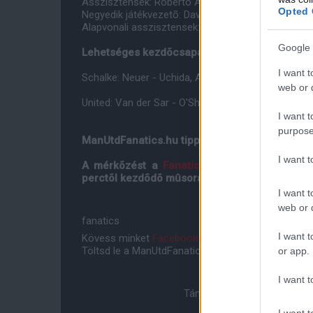
Asszisztensek: Roberto Alonso Fernández és Je
Opted 
Negyedik játékvezetõ: David Fernández Borbalán
Alapvonali asszisztensek: Carlos Clos Gómez és 
Google 
Lehetséges kezdõcsapatok:
I want t
Schalke: Neuer - Uchida, Avelar, Metzelder, Sarpei 
web or d
United: Van der Sar - O'Shea, Ferdinand, Vidic, Evr
I want t
purpose
ManUtdFanatics.hu tipp: 1-1
I want 
A mérkõzést a
FanaticsTV
-n minden regisztr
perctõl kezdõdõ mûsorában élõben közvetíti.
I want t
web or d
fanatics
I want t
Kövess minket
Facebookon
,
Instagramon
és
YouT
Töltsd le a ManUtdFanatics.hu mobil applikációt
An
or app.
I want t
Támogasd adományoddal a 
I want t