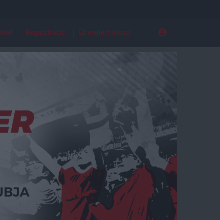
ldal
Regisztráció
Elfelejtett jelszó