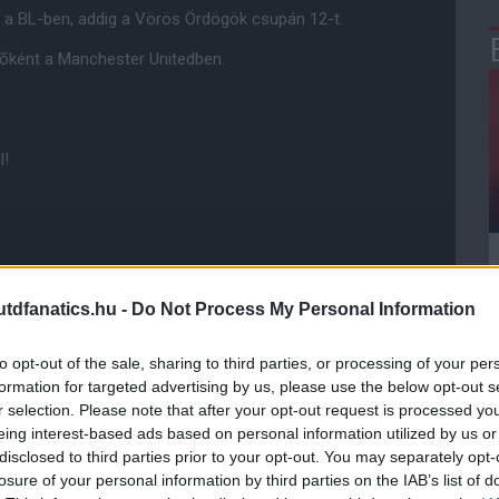
 a BL-ben, addig a Vörös Ördögök csupán 12-t.
õként a Manchester Unitedben.
l!
dfanatics.hu -
Do Not Process My Personal Information
to opt-out of the sale, sharing to third parties, or processing of your per
formation for targeted advertising by us, please use the below opt-out s
r selection. Please note that after your opt-out request is processed y
eing interest-based ads based on personal information utilized by us or
disclosed to third parties prior to your opt-out. You may separately opt-
losure of your personal information by third parties on the IAB’s list of