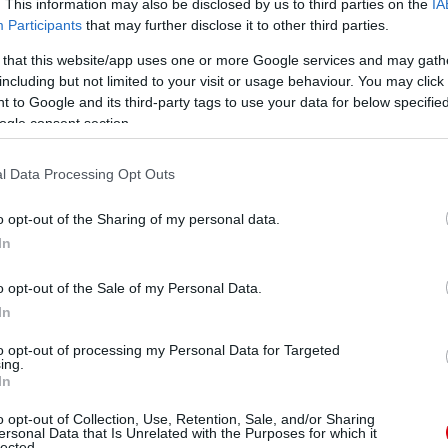
. This information may also be disclosed by us to third parties on the
IA
Participants
that may further disclose it to other third parties.
 that this website/app uses one or more Google services and may gath
including but not limited to your visit or usage behaviour. You may click 
 to Google and its third-party tags to use your data for below specifi
ogle consent section.
l Data Processing Opt Outs
o opt-out of the Sharing of my personal data.
In
o opt-out of the Sale of my Personal Data.
 BL), Rooney 13 gól(2 BL)
In
to opt-out of processing my Personal Data for Targeted
ing.
In
2011.04.26. 20:45
o opt-out of Collection, Use, Retention, Sale, and/or Sharing
ersonal Data that Is Unrelated with the Purposes for which it
lected.