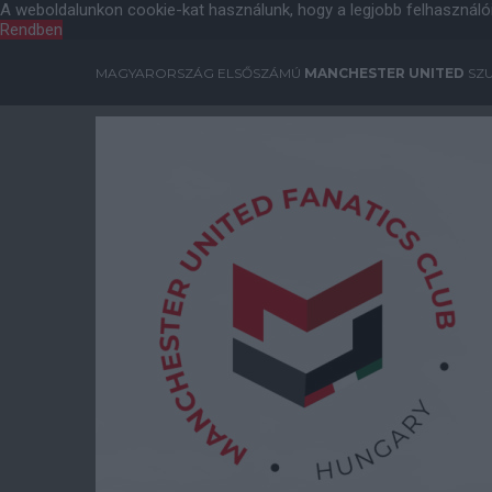
A weboldalunkon cookie-kat használunk, hogy a legjobb felhasználó
Rendben
MAGYARORSZÁG ELSŐSZÁMÚ
MANCHESTER UNITED
SZU