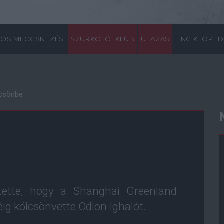
ÖS MECCSNÉZÉS
SZURKOLÓI KLUB
UTAZÁS
ENCIKLOPÉD
lcsönbe
E
tette, hogy a Shanghai Greenland
ig kölcsönvette Odion Ighalót.