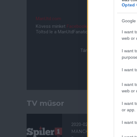
Opted 
ManUtd.com
Google 
Kövess minket
Facebookon
,
Instagramon
és
YouT
Töltsd le a ManUtdFanatics.hu mobil applikációt
An
I want t
web or d
Támogasd adományoddal a 
I want t
purpose
I want 
I want t
web or d
TV műsor
I want t
or app.
I want t
2020-02-01 18:30
MANCHESTER UNITED - WO
I want t