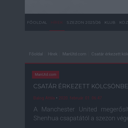
FŐOLDAL
HÍREK
SZEZON 2025/26
KLUB
KÖZ
Főoldal
Hírek
ManUtd.com
Csatár érkezett kö
ManUtd.com
CSATÁR ÉRKEZETT KÖLCSÖNB
Balog Attila
•
2020. február. 01. 06:47
A Manchester United megerősí
Shenhua csapatától a szezon végé