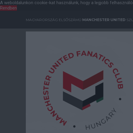
A weboldalunkon cookie-kat használunk, hogy a legjobb felhasználó
Rendben
MAGYARORSZÁG ELSŐSZÁMÚ
MANCHESTER UNITED
SZU