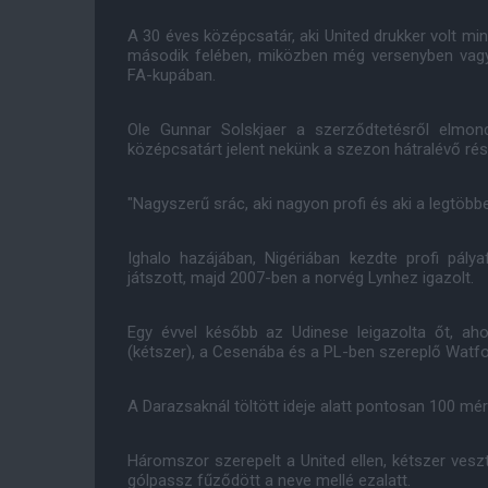
A 30 éves középcsatár, aki United drukker volt mi
második felében, miközben még versenyben vagy
FA-kupában.
Ole Gunnar Solskjaer a szerződtetésről elmond
középcsatárt jelent nekünk a szezon hátralévő rés
"Nagyszerű srác, aki nagyon profi és aki a legtöbbe
Ighalo hazájában, Nigériában kezdte profi pály
játszott, majd 2007-ben a norvég Lynhez igazolt.
Egy évvel később az Udinese leigazolta őt, ah
(kétszer), a Cesenába és a PL-ben szereplő Watf
A Darazsaknál töltött ideje alatt pontosan 100 mér
Háromszor szerepelt a United ellen, kétszer ves
gólpassz fűződött a neve mellé ezalatt.