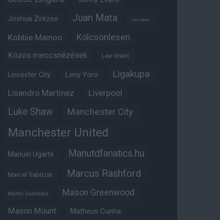
Juan Mata
Joshua Zirkzee
Karl Darlow
Kölcsönlesen
Kobbie Mainoo
Közös meccsnézések
Lee Grant
Ligakupa
Leny Yoro
Leicester City
Lisandro Martinez
Liverpool
Luke Shaw
Manchester City
Manchester United
Manutdfanatics.hu
Manuel Ugarte
Marcus Rashford
Marcel Sabitzer
Mason Greenwood
Martin Dubravka
Mason Mount
Matheus Cunha