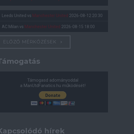
Leeds United
vs
Manchester United
2026-08-12 20:30
AC Milan
vs
Manchester United
2026-08-15 18:00
ELŐZŐ MÉRKŐZÉSEK
Támogatás
Támogasd adományoddal
a ManUtdFanatics.hu működését!
Kapcsolódó hírek