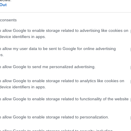
Out
consents
ube-on is!
droidra
és
iOS-re
!
o allow Google to enable storage related to advertising like cookies on
evice identifiers in apps.
ManUtdFanatics.hu működését!
o allow my user data to be sent to Google for online advertising
s.
to allow Google to send me personalized advertising.
o allow Google to enable storage related to analytics like cookies on
evice identifiers in apps.
o allow Google to enable storage related to functionality of the website
o allow Google to enable storage related to personalization.
LVES
o allow Google to enable storage related to security, including