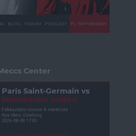
IA
BLOG
FÓRUM
PODCAST
PL TIPPVERSENY
Meccs Center
Paris Saint-Germain
vs
Manchester United
Felkészülési szezon 4. mérkőzés
Nya Ullevi, Göteborg
2026-08-08 17:00
1 nap 9 óra 15 perc 6 másodperc