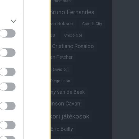
Benjamin Sesko
Bournemouth
Bruno Fernandes
Brandon Williams
Bryan Mbeumo
Bryan Robson
Cardiff City
Casemiro
Chelsea
Chido Obi
Christian Eriksen
Cristiano Ronaldo
Crystal Palace
Darren Fletcher
David De Gea
David Gill
Dean Henderson
Diego Leon
Diogo Dalot
Donny van de Beek
Edinson Cavani
Ed Woodward
Egykori játékosok
Edzői stáb
Érdekességek
Eric Bailly