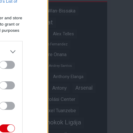
B’s List of
Aaron Wan-Bissaka
A hangadó
er and store
Akadémiai csapat
to grant or
ed purposes
Alejandro Garnacho
Alex Telles
Altay Bayindir
Alvaro Fernandez
Amad Diallo
Andre Onana
Andreas Pereira
Andrey Santos
Angol válogatott
Anthony Elanga
Anthony Martial
Arsenal
Antony
Átigazolási Center
Aston Villa
Átigazolások
Axel Tuanzebe
Bajnokok Ligája
Ayden Heaven