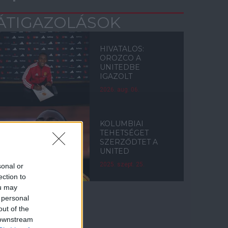
ÁTIGAZOLÁSOK
HIVATALOS:
OROZCO A
UNITEDBE
IGAZOLT
2026. aug. 06.
KOLUMBIAI
TEHETSÉGET
SZERZŐDTET A
UNITED
2025. szept. 25.
sonal or
ection to
ou may
 personal
out of the
Címkék
 downstream