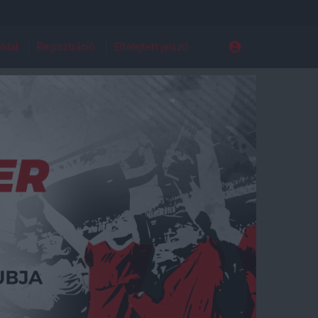
ldal
Regisztráció
Elfelejtett jelszó