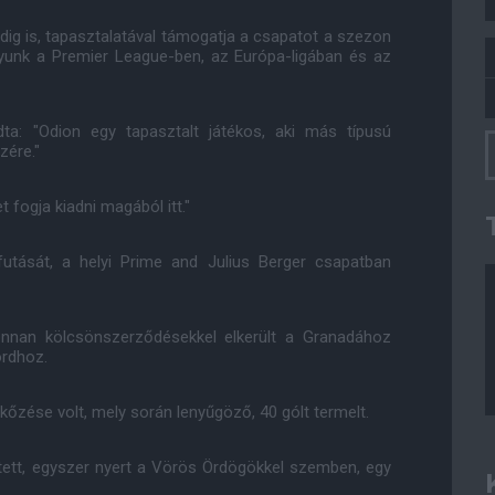
ndig is, tapasztalatával támogatja a csapatot a szezon
unk a Premier League-ben, az Európa-ligában és az
ta: "Odion egy tapasztalt játékos, aki más típusú
zére."
t fogja kiadni magából itt."
afutását, a helyi Prime and Julius Berger csapatban
onnan kölcsönszerződésekkel elkerült a Granadához
ordhoz.
kőzése volt, mely során lenyűgöző, 40 gólt termelt.
ztett, egyszer nyert a Vörös Ördögökkel szemben, egy