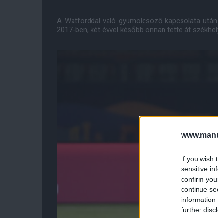
A Watforddal való gyümölcsöző kapcsolata után
2017-ben, két évvel később onnan tette át székhe
www.manut
If you wish 
sensitive in
confirm you
continue se
information 
further disc