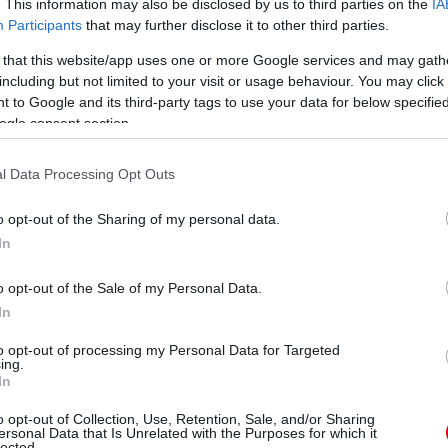
. This information may also be disclosed by us to third parties on the
IA
Participants
that may further disclose it to other third parties.
 that this website/app uses one or more Google services and may gath
including but not limited to your visit or usage behaviour. You may click 
 to Google and its third-party tags to use your data for below specifi
ogle consent section.
rkőzésen és 131 gólt lőtt.
l Data Processing Opt Outs
riai válogatottban, 16-szor betalált az ellenfelek
pedig gólkirály lett.
o opt-out of the Sharing of my personal data.
In
na valóra, ha a Unitedhez igazolhatna, hiszen mindig is
o opt-out of the Sale of my Personal Data.
In
atom. Imádtam nézni a tévében Andy Cole-t és Dwight
to opt-out of processing my Personal Data for Targeted
z Old Traffordon játszhatnék, mindig egy álmom volt"
ing.
In
o opt-out of Collection, Use, Retention, Sale, and/or Sharing
vözöljük Ighalót!
ersonal Data that Is Unrelated with the Purposes for which it
lected.