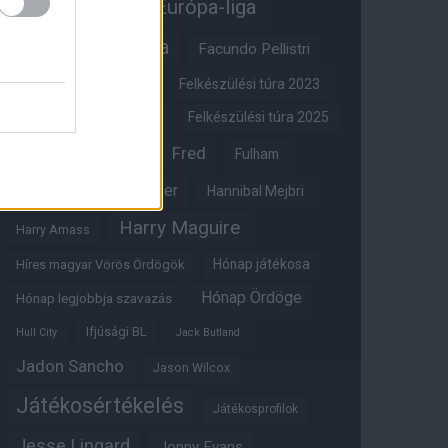
Erik ten Hag
Európa-liga
FA-kupa
Everton
Facundo Pellistri
Felkészülési túra 2022
Felkészülési túra 2023
Felkészülési túra 2024
Felkészülési túra 2025
Fred
Fulham
Felkészülési túra 2026
Gary Neville
Glazer
Hannibal Mejbri
Harry Maguire
Harry Amass
Hónap játékosa
Híres magyar Vörös Ördögök
Hónap Ördöge
Hónap legjobbja szavazás
Ifjúsági BL
Hull City
Jack Butland
Jadon Sancho
Jason Wilcox
Játékosértékelés
Játékosprofilok
Jesse Lingard
Jonny Evans