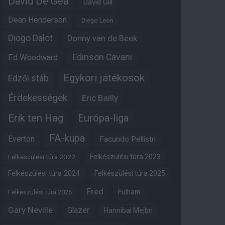
David De Gea
David Gill
Dean Henderson
Diego Leon
Diogo Dalot
Donny van de Beek
Edinson Cavani
Ed Woodward
Egykori játékosok
Edzői stáb
Érdekességek
Eric Bailly
Erik ten Hag
Európa-liga
FA-kupa
Everton
Facundo Pellistri
Felkészülési túra 2022
Felkészülési túra 2023
Felkészülési túra 2024
Felkészülési túra 2025
Fred
Fulham
Felkészülési túra 2026
Gary Neville
Glazer
Hannibal Mejbri