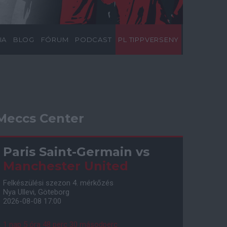
IA
BLOG
FÓRUM
PODCAST
PL TIPPVERSENY
Meccs Center
Paris Saint-Germain
vs
Manchester United
Felkészülési szezon 4. mérkőzés
Nya Ullevi, Göteborg
2026-08-08 17:00
1 nap 5 óra 48 perc 29 másodperc