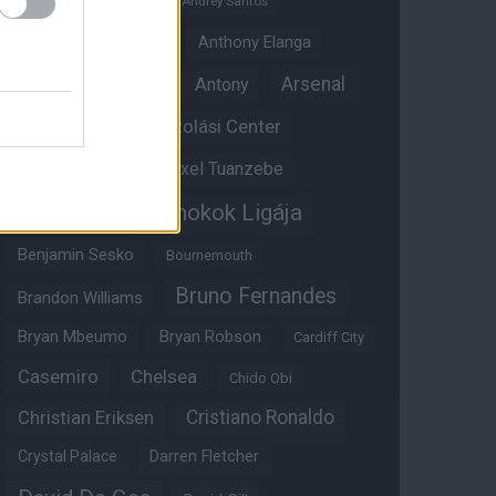
Andrey Santos
Angol válogatott
Anthony Elanga
Anthony Martial
Arsenal
Antony
Átigazolási Center
Aston Villa
Átigazolások
Axel Tuanzebe
Bajnokok Ligája
Ayden Heaven
Benjamin Sesko
Bournemouth
Bruno Fernandes
Brandon Williams
Bryan Mbeumo
Bryan Robson
Cardiff City
Casemiro
Chelsea
Chido Obi
Christian Eriksen
Cristiano Ronaldo
Crystal Palace
Darren Fletcher