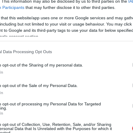
. This information may also be disclosed by us to third parties on the
IA
Participants
that may further disclose it to other third parties.
ManUtdFanatics.hu működését!
 that this website/app uses one or more Google services and may gath
including but not limited to your visit or usage behaviour. You may click 
 to Google and its third-party tags to use your data for below specifi
ogle consent section.
l Data Processing Opt Outs
o opt-out of the Sharing of my personal data.
In
o opt-out of the Sale of my Personal Data.
In
to opt-out of processing my Personal Data for Targeted
ing.
In
o opt-out of Collection, Use, Retention, Sale, and/or Sharing
ersonal Data that Is Unrelated with the Purposes for which it
lected.