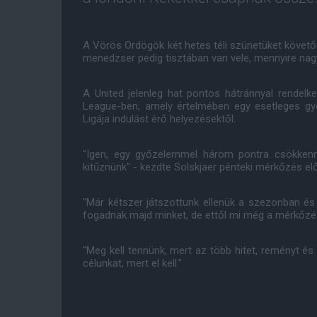
A Vörös Ördögök két hetes téli szünetüket követő
menedzser pedig tisztában van vele, mennyire nag
A United jelenleg hat pontos hátránnyal rendel
League-ben, amely értelmében egy esetleges gy
Ligája indulást érő helyezésektől.
"Igen, egy győzelemmel három pontra csökkenne
kitűznünk" - kezdte Solskjaer pénteki mérkőzés elő
"Már kétszer játszottunk ellenük a szezonban és j
fogadnak majd minket, de ettől mi még a mérkőzé
"Meg kell tennünk, mert az több hitet, reményt é
célunkat, mert el kell."