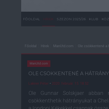
FŐOLDAL
HÍREK
SZEZON 2025/26
KLUB
KÖZ
Főoldal
Hírek
ManUtd.com
Ole csökkentené a 
ManUtd.com
OLE CSÖKKENTENÉ A HÁTRÁNY
Lakner Péter
•
2020. február. 15. 18:52
Ole Gunnar Solskjaer abban 
csökkenthetik hátrányukat a Chel
a londoni Kékekkel csapnak össze