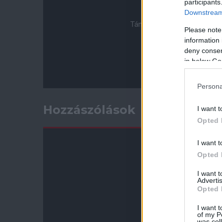
participants
Downstream 
Támogasd adományoddal a 
Please note
information 
deny consent
in below Go
Persona
Hozzászólások
I want t
Opted 
I want t
Opted 
I want 
Advertis
Opted 
I want t
of my P
was col