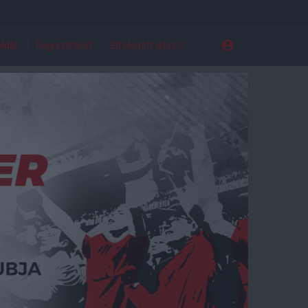
ldal
Regisztráció
Elfelejtett jelszó