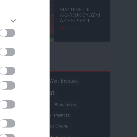
MAGUIRE: LE
AKARJUK GYŐZNI
A CHELSEA-T!
2021. febr. 28.
Címkék
Aaron Wan-Bissaka
A hangadó
Akadémiai csapat
Alejandro Garnacho
Alex Telles
Altay Bayindir
Alvaro Fernandez
Amad Diallo
Andre Onana
Andreas Pereira