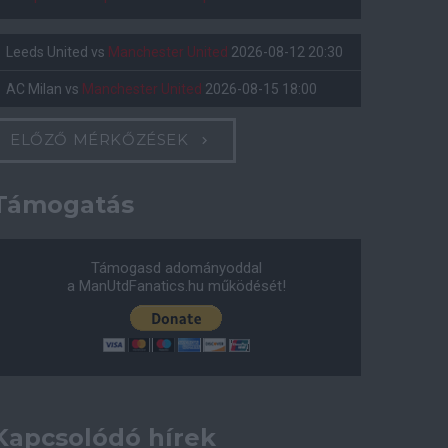
Leeds United
vs
Manchester United
2026-08-12 20:30
AC Milan
vs
Manchester United
2026-08-15 18:00
ELŐZŐ MÉRKŐZÉSEK
Támogatás
Támogasd adományoddal
a ManUtdFanatics.hu működését!
Kapcsolódó hírek