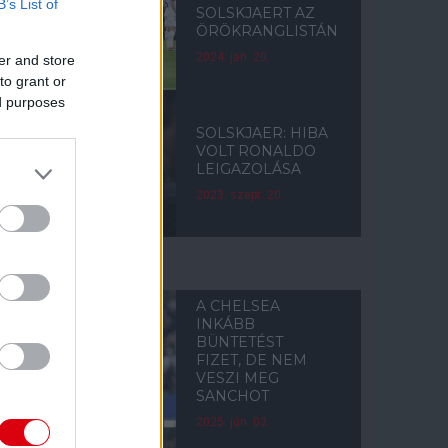
B’s List of
SOLSKJAERT AZ
ÖRÖKRANGLISTÁN
2024. jan. 20.
er and store
to grant or
ed purposes
SOLSKJAER: HIBA
VOLT RONALDO
LEIGAZOLÁSA
2023. szept. 20.
CHELSEA
A CHELSEA
INKÁBB
BÜNTETÉST
FIZET, DE NEM
VESZI MEG
SANCHOT
2025. jún. 03.