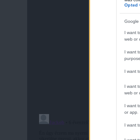
Opted 
Google 
I want t
web or d
I want t
purpose
I want 
I want t
web or d
I want t
or app.
I want t
I want t