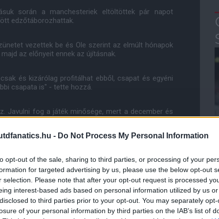
ásuk során a manchesteriek eltöltöttek pár napot
zött edzőtáborozhattak.
 szünetet vezettek be és Ole szerint az elmúlt hónapok
majd az előnyeit ennek az újításnak.
sak és kizárólag profitálhat ebből, csapat és egyéni
bi csapata is" - tette hozzá.
z. Javulni fog a játék minősége, mert a december és
és volt a vezetők részéről, hogy adtak a csapatoknak
itednél soha nem szokott két hét eltelni egy-egy
dfanatics.hu -
Do Not Process My Personal Information
to opt-out of the sale, sharing to third parties, or processing of your per
mutatni azt a frissességet, amit ezen a héten láttam
formation for targeted advertising by us, please use the below opt-out s
r selection. Please note that after your opt-out request is processed y
eing interest-based ads based on personal information utilized by us or
disclosed to third parties prior to your opt-out. You may separately opt-
ube-on is!
losure of your personal information by third parties on the IAB’s list of
droidra
és
iOS-re
!