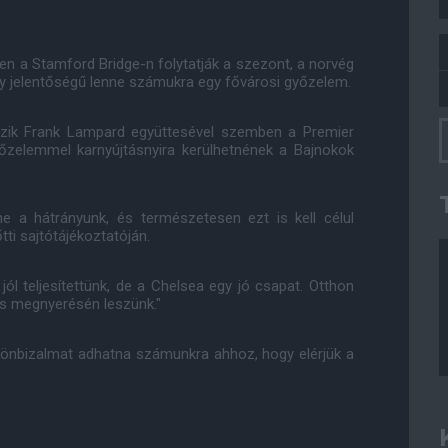
en a Stamford Bridge-n folytatják a szezont, a norvég
y jelentőségű lenne számukra egy fővárosi győzelem.
kezik Frank Lampard együttesével szemben a Premier
őzelemmel karnyújtásnyira kerülhetnének a Bajnokok
 a hátrányunk, és természetesen ezt is kell célul
tti sajtótájékoztatóján.
ól teljesítettünk, de a Chelsea egy jó csapat. Otthon
s megnyerésén leszünk."
s önbizalmat adhatna számunkra ahhoz, hogy elérjük a