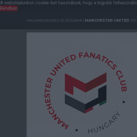
A weboldalunkon cookie-kat használunk, hogy a legjobb felhasználó
Rendben
MAGYARORSZÁG ELSŐSZÁMÚ
MANCHESTER UNITED
SZU