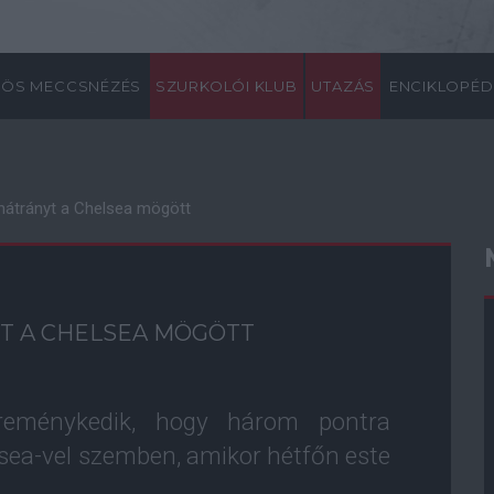
ÖS MECCSNÉZÉS
SZURKOLÓI KLUB
UTAZÁS
ENCIKLOPÉD
hátrányt a Chelsea mögött
T A CHELSEA MÖGÖTT
reménykedik, hogy három pontra
sea-vel szemben, amikor hétfőn este
.