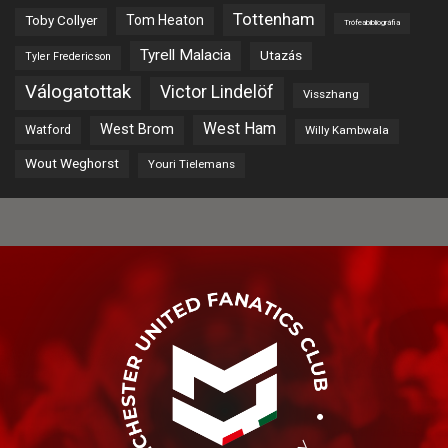
Tottenham
Tom Heaton
Toby Collyer
Trófeabibliográfia
Tyrell Malacia
Utazás
Tyler Fredericson
Válogatottak
Victor Lindelöf
Visszhang
West Ham
West Brom
Watford
Willy Kambwala
Wout Weghorst
Youri Tielemans