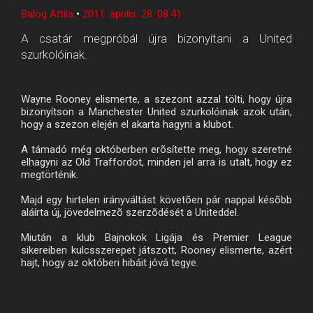
Balog Attila
•
2011. április. 28. 08:41
A csatár megpróbál újra bizonyítani a United
szurkolóinak.
Wayne Rooney elismerte, a szezont azzal tölti, hogy újra
bizonyítson a Manchester United szurkolóinak azok után,
hogy a szezon elején el akarta hagyni a klubot.
A támadó még októberben erõsítette meg, hogy szeretné
elhagyni az Old Traffordot, minden jel arra is utalt, hogy ez
megtörténik.
Majd egy hirtelen irányváltást követõen pár nappal késõbb
aláírta új, jövedelmezõ szerzõdését a Uniteddel.
Miután a klub Bajnokok Ligája és Premier League
sikereiben kulcsszerepet játszott, Rooney elismerte, azért
hajt, hogy az októberi hibáit jóvá tegye.