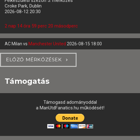
Felkészülési szezon 5. mérkőzés
Croke Park, Dublin
2026-08-12 20:30
2 nap 14 óra 59 perc 19 másodperc
AC Milan
vs
Manchester United
2026-08-15 18:00
ELŐZŐ MÉRKŐZÉSEK
Támogatás
Támogasd adományoddal
a ManUtdFanatics.hu működését!