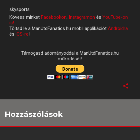
skysports
Kövess minket
Facebookon
,
Instagramon
és
YouTube-on
is!
Töltsd le a ManUtdFanatics.hu mobil applikációt
Androidra
és
iOS-re
!
Támogasd adományoddal a ManUtdFanatics.hu
működését!
Hozzászólások