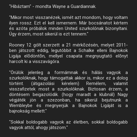
"Hibáztam" - mondta Wayne a Guardiannak.
"Mikor most visszanézek, ismét azt mondom, hogy voltam
ilyen rossz. Ezt el kell ismernem. Már bocsánatot kértem
és azóta próbálok minden United szurkolónak bizonyítani.
Úgy érzem, most sikerül is ezt tennem."
Rooney 12 gólt szerzett a 21 mérkõzésén, melyet 2011-
ben játszott eddig, legutóbbit a Schalke elleni Bajnokok
Ligája elõdöntõn, mellyel csapata megnyugtató elõnyt
harcolt ki a visszavágóra.
"Örülök jelenleg a formámnak és hálás vagyok a
szurkolóknak, hogy támogattak akkor is, mikor ez a dolog
történt. (átigazolási kérelem) Remélem, valamit
visszafizetek most a szurkolóknak. Biztosan érzem, a
döntésem beigazolódik. (hogy maradt a klubnál) Nagy
végjáték jön a szezonban, ha sikerül bejutnunk a
Wembleybe és megnyerjük a Bajnokok Ligáját is a
bajnokság mellett."
"Sokkal boldogabb vagyok az életben, sokkal boldogabb
vagyok attól, ahogy játszom."