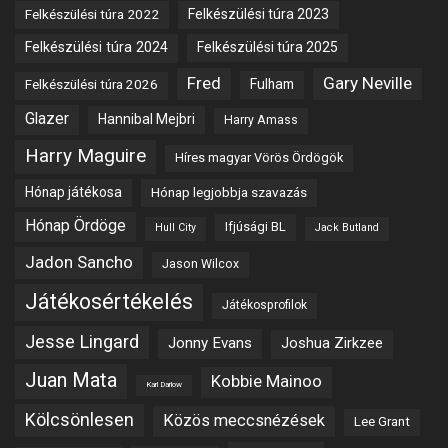
Felkészülési túra 2022
Felkészülési túra 2023
Felkészülési túra 2024
Felkészülési túra 2025
Fred
Gary Neville
Fulham
Felkészülési túra 2026
Glazer
Hannibal Mejbri
Harry Amass
Harry Maguire
Híres magyar Vörös Ördögök
Hónap játékosa
Hónap legjobbja szavazás
Hónap Ördöge
Ifjúsági BL
Hull City
Jack Butland
Jadon Sancho
Jason Wilcox
Játékosértékelés
Játékosprofilok
Jesse Lingard
Jonny Evans
Joshua Zirkzee
Juan Mata
Kobbie Mainoo
Karl Darlow
Kölcsönlesen
Közös meccsnézések
Lee Grant