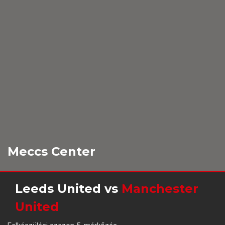
Meccs Center
Leeds United
vs
Manchester
United