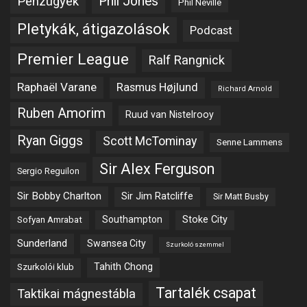
Phil Jones
Pénzügyek
Phil Neville
Pletykák, átigazolások
Podcast
Premier League
Ralf Rangnick
Raphaël Varane
Rasmus Højlund
Richard Arnold
Ruben Amorim
Ruud van Nistelrooy
Ryan Giggs
Scott McTominay
Senne Lammens
Sir Alex Ferguson
Sergio Reguilon
Sir Bobby Charlton
Sir Jim Ratcliffe
Sir Matt Busby
Southampton
Stoke City
Sofyan Amrabat
Sunderland
Swansea City
Szurkoló szemmel
Tahith Chong
Szurkolói klub
Tartalék csapat
Taktikai mágnestábla