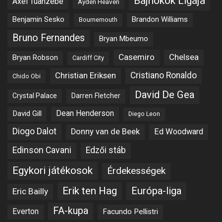
Bajnokok Ligája
Axel Tuanzebe
Ayden Heaven
Benjamin Sesko
Brandon Williams
Bournemouth
Bruno Fernandes
Bryan Mbeumo
Casemiro
Chelsea
Bryan Robson
Cardiff City
Christian Eriksen
Cristiano Ronaldo
Chido Obi
David De Gea
Crystal Palace
Darren Fletcher
Dean Henderson
David Gill
Diego Leon
Diogo Dalot
Donny van de Beek
Ed Woodward
Edinson Cavani
Edzői stáb
Egykori játékosok
Érdekességek
Erik ten Hag
Európa-liga
Eric Bailly
FA-kupa
Everton
Facundo Pellistri