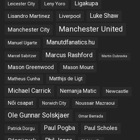
Ligakupa
Leny Yoro
Leicester City
Luke Shaw
Lisandro Martinez
Liverpool
Manchester United
Manchester City
Manutdfanatics.hu
Manuel Ugarte
Marcus Rashford
Marcel Sabitzer
Martin Dubravka
Mason Greenwood
Mason Mount
Matheus Cunha
Matthijs de Ligt
Michael Carrick
Nemanja Matic
Newcastle
Női csapat
Noussair Mazraoui
Norwich City
Ole Gunnar Solskjaer
Omar Berrada
Paul Pogba
Paul Scholes
Patrick Dorgu