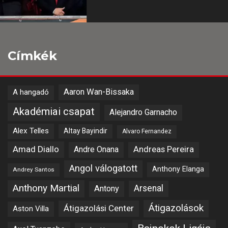
Címkék
Aaron Wan-Bissaka
A hangadó
Akadémiai csapat
Alejandro Garnacho
Alex Telles
Altay Bayindir
Alvaro Fernandez
Amad Diallo
Andre Onana
Andreas Pereira
Angol válogatott
Anthony Elanga
Andrey Santos
Anthony Martial
Arsenal
Antony
Átigazolások
Átigazolási Center
Aston Villa