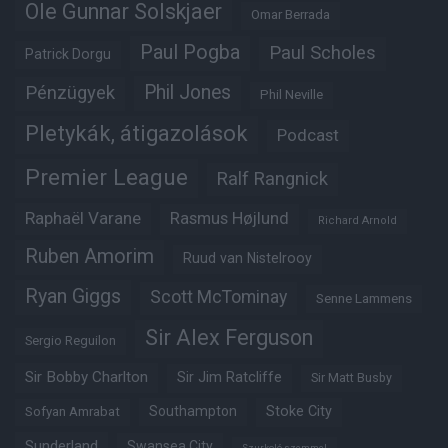
Ole Gunnar Solskjaer
Omar Berrada
Paul Pogba
Paul Scholes
Patrick Dorgu
Phil Jones
Pénzügyek
Phil Neville
Pletykák, átigazolások
Podcast
Premier League
Ralf Rangnick
Raphaël Varane
Rasmus Højlund
Richard Arnold
Ruben Amorim
Ruud van Nistelrooy
Ryan Giggs
Scott McTominay
Senne Lammens
Sir Alex Ferguson
Sergio Reguilon
Sir Bobby Charlton
Sir Jim Ratcliffe
Sir Matt Busby
Southampton
Stoke City
Sofyan Amrabat
Sunderland
Swansea City
Szurkoló szemmel