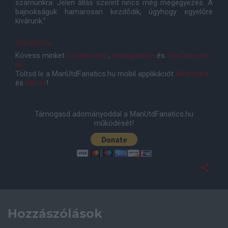
számunkra. Jelen állás szerint nincs még megegyezés. A
bajnokságuk hamarosan kezdődik, úgyhogy egyelőre
kivárunk."
Sky Sports
Kövess minket
Facebookon
,
Instagramon
és
YouTube-on
is!
Töltsd le a ManUtdFanatics.hu mobil applikációt
Androidra
és
iOS-re
!
Támogasd adományoddal a ManUtdFanatics.hu
működését!
Hozzászólások