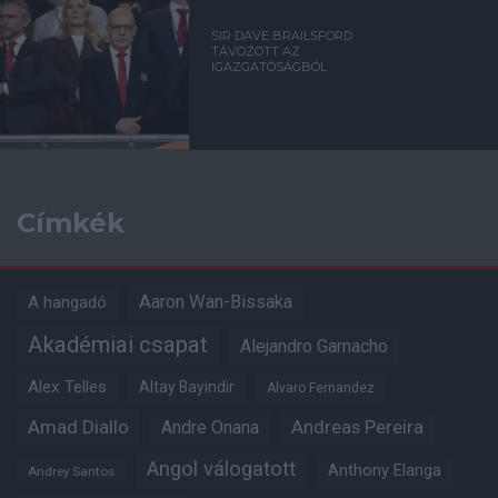
SIR DAVE BRAILSFORD
TÁVOZOTT AZ
IGAZGATÓSÁGBÓL
Címkék
Aaron Wan-Bissaka
A hangadó
Akadémiai csapat
Alejandro Garnacho
Alex Telles
Altay Bayindir
Alvaro Fernandez
Amad Diallo
Andre Onana
Andreas Pereira
Angol válogatott
Anthony Elanga
Andrey Santos