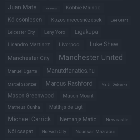
Juan Mata
Kobbie Mainoo
Karl Darlow
Kölcsönlesen
Közös meccsnézések
Lee Grant
Ligakupa
Leny Yoro
Leicester City
Luke Shaw
Lisandro Martinez
Liverpool
Manchester United
Manchester City
Manutdfanatics.hu
Manuel Ugarte
Marcus Rashford
Marcel Sabitzer
Martin Dubravka
Mason Greenwood
Mason Mount
Matheus Cunha
Matthijs de Ligt
Michael Carrick
Nemanja Matic
Newcastle
Női csapat
Noussair Mazraoui
Norwich City