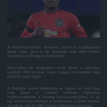
A kölcsönszerződés tervezete szerint a megállapodás
január végén járna le, így Ighalónak csak ekkor kellene
visszatérnie a Shanghai Shenhuahoz.
Amennyiben ez elfogadásra kerül, Ighalo a júniusban
kezdődő 2020-as Kínai Super League szezonjának nagy
részét ki fogja hagyni.
A Shanghai eredeti álláspontja az ügyben az volt, hogy
csak abban az esetben lennének hajlandóak
meghosszabbítani a jelenlegi kölcsönszerződést, ha az
egy vételi kötelezettséget is tartalmazna a United terhére,
ami Ighalo árát 20 millió fontban határozta volna meg.