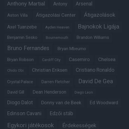
Anthony Martial
Arsenal
Antony
Átigazolások
Átigazolási Center
Aston Villa
Bajnokok Ligája
Axel Tuanzebe
Ayden Heaven
Benjamin Sesko
Brandon Williams
Bournemouth
Bruno Fernandes
Bryan Mbeumo
Casemiro
Chelsea
Bryan Robson
Cardiff City
Christian Eriksen
Cristiano Ronaldo
Chido Obi
David De Gea
Crystal Palace
Darren Fletcher
Dean Henderson
David Gill
Diego Leon
Diogo Dalot
Donny van de Beek
Ed Woodward
Edinson Cavani
Edzői stáb
Egykori játékosok
Érdekességek