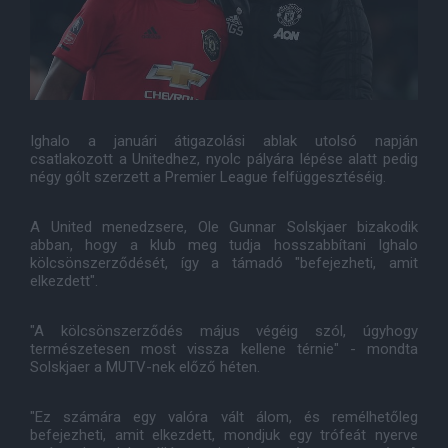
Ighalo a januári átigazolási ablak utolsó napján
csatlakozott a Unitedhez, nyolc pályára lépése alatt pedig
négy gólt szerzett a Premier League felfüggesztéséig.
A United menedzsere, Ole Gunnar Solskjaer bizakodik
abban, hogy a klub meg tudja hosszabbítani Ighalo
kölcsönszerződését, így a támadó "befejezheti, amit
elkezdett".
"A kölcsönszerződés május végéig szól, úgyhogy
természetesen most vissza kellene térnie" - mondta
Solskjaer a MUTV-nek előző héten.
"Ez számára egy valóra vált álom, és remélhetőleg
befejezheti, amit elkezdett, mondjuk egy trófeát nyerve