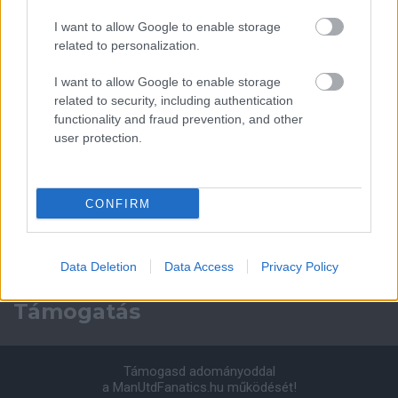
Manchester United
I want to allow Google to enable storage
related to personalization.
Felkészülési szezon 4. mérkőzés
Nya Ullevi, Göteborg
2026-08-08 17:00
I want to allow Google to enable storage
related to security, including authentication
functionality and fraud prevention, and other
1 nap 6 óra 18 perc 27 másodperc
user protection.
Leeds United
vs
Manchester United
2026-08-12 20:30
CONFIRM
AC Milan
vs
Manchester United
2026-08-15 18:00
ELŐZŐ MÉRKŐZÉSEK
Data Deletion
Data Access
Privacy Policy
Támogatás
Támogasd adományoddal
a ManUtdFanatics.hu működését!