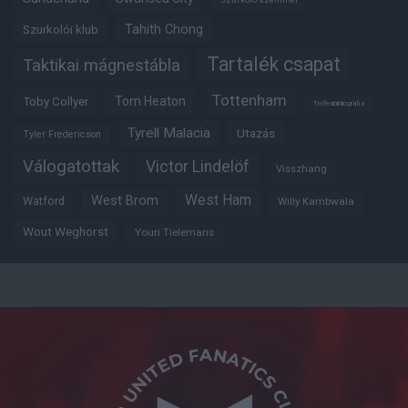
Tahith Chong
Szurkolói klub
Tartalék csapat
Taktikai mágnestábla
Tottenham
Tom Heaton
Toby Collyer
Trófeabibliográfia
Tyrell Malacia
Utazás
Tyler Fredericson
Válogatottak
Victor Lindelöf
Visszhang
West Ham
West Brom
Watford
Willy Kambwala
Wout Weghorst
Youri Tielemans