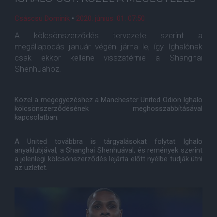
Csáscsu Dominik
•
2020. június. 01. 07:50
A kölcsönszerződés tervezete szerint a
megállapodás január végén járna le, így Ighalónak
csak ekkor kellene visszatérnie a Shanghai
Shenhuahoz.
Közel a megegyezéshez a Manchester United Odion Ighalo
kölcsönszerződésének meghosszabbításával
kapcsolatban.
A United továbbra is tárgyalásokat folytat Ighalo
anyaklubjával, a Shanghai Shenhuával, és remények szerint
a jelenlegi kölcsönszerződés lejárta előtt nyélbe tudják ütni
az üzletet.