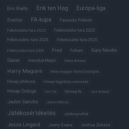
Erik ten Hag
Európa-liga
Eric Bailly
FA-kupa
Everton
Facundo Pellistri
Felkészülési túra 2022
Felkészülési túra 2023
Felkészülési túra 2024
Felkészülési túra 2025
Fred
Gary Neville
Fulham
Felkészülési túra 2026
Glazer
Hannibal Mejbri
Harry Amass
Harry Maguire
Híres magyar Vörös Ördögök
Hónap játékosa
Hónap legjobbja szavazás
Hónap Ördöge
Ifjúsági BL
Hull City
Jack Butland
Jadon Sancho
Jason Wilcox
Játékosértékelés
Játékosprofilok
Jesse Lingard
Jonny Evans
Joshua Zirkzee