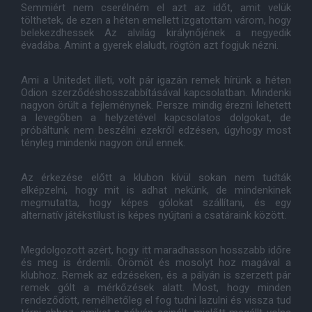
Semmiért nem cserélném el azt az időt, amit velük
tölthetek, de ezen a héten emellett izgatottam várom, hogy
belekezdhessek Az alvilág királynőjének a negyedik
évadába. Amint a gyerek elaludt, rögtön azt fogjuk nézni.
Ami a Unitedet illeti, volt pár igazán remek hírünk a héten
Odion szerződéshosszabbításával kapcsolatban. Mindenki
nagyon örült a fejleménynek. Persze mindig érezni lehetett
a levegőben a helyzetével kapcsolatos dolgokat, de
próbáltunk nem beszélni ezekről edzésen, úgyhogy most
tényleg mindenki nagyon örül ennek.
Az érkezése előtt a klubon kívül sokan nem tudták
elképzelni, hogy mit is adhat nekünk, de mindenkinek
megmutatta, hogy képes gólokat szállítani, és egy
alternatív játékstílust is képes nyújtani a csatáraink között.
Megdolgozott azért, hogy itt maradhasson hosszabb időre
és meg is érdemli. Örömöt és mosolyt hoz magával a
klubhoz. Remek az edzéseken, és a pályán is szerzett pár
remek gólt a mérkőzések alatt. Most, hogy minden
rendeződött, remélhetőleg el fog tudni lazulni és vissza tud