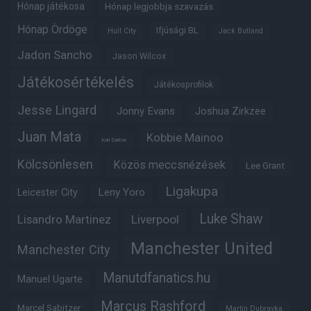
Hónap játékosa
Hónap legjobbja szavazás
Hónap Ördöge
Ifjúsági BL
Hull City
Jack Butland
Jadon Sancho
Jason Wilcox
Játékosértékelés
Játékosprofilok
Jesse Lingard
Jonny Evans
Joshua Zirkzee
Juan Mata
Kobbie Mainoo
Karl Darlow
Kölcsönlesen
Közös meccsnézések
Lee Grant
Ligakupa
Leny Yoro
Leicester City
Luke Shaw
Lisandro Martinez
Liverpool
Manchester United
Manchester City
Manutdfanatics.hu
Manuel Ugarte
Marcus Rashford
Marcel Sabitzer
Martin Dubravka