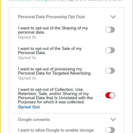
third parties.
Please note that this website/app uses one or more Google
Personal Data Processing Opt Outs
services and may gather and store information including but
not limited to your visit or usage behaviour. You may click to
I want to opt-out of the Sharing of my
personal data.
grant or deny consent to Google and its third-party tags to
Opted In
use your data for below specified purposes in below Google
consent section.
I want to opt-out of the Sale of my
Personal Data.
Opted In
I want to opt-out of processing my
Personal Data for Targeted Advertising.
Opted In
I want to opt-out of Collection, Use,
Retention, Sale, and/or Sharing of my
Personal Data that Is Unrelated with the
Purposes for which it was collected.
Opted Out
Google consents
I want to allow Google to enable storage