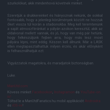
szurkolókat, akik mindenhová követnek minket.
Szeretjük a drukkereinket és hiányoznak nekünk, de sokkal
fontosabb, hogy a jelenlegi körülmények között ne hozzuk
őket vissza túl korán a stadionokba. Meg kell teremtenünk
a saját atmoszféránkat a pályán azokon keresztül, akik az
oldalvonal mellett vannak, és jó, hogy van még pár hetünk,
hogy felkészüljünk fejben arra, hogy más lesz most
pályára lépni, mint eddig. Készen kell állnunk. Már a LASK
ellen megtapasztalhattuk milyen érzés, és akár előnyként
is felhasználhatjuk ezt.
Vigyázzatok magatokra, és maradjatok biztonságban.
Luke.
ManUtd.com
Kövess minket
Facebookon
,
Instagramon
és
YouTube-on
is!
Töltsd le a ManUtdFanatics.hu mobil applikációt
Androidra
és
iOS-re
!