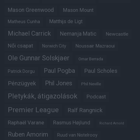
Mason Greenwood
Mason Mount
Matheus Cunha
Matthijs de Ligt
Michael Carrick
Nemanja Matic
Newcastle
Női csapat
Noussair Mazraoui
Norwich City
Ole Gunnar Solskjaer
Omar Berrada
Paul Pogba
Paul Scholes
Patrick Dorgu
Phil Jones
Pénzügyek
Phil Neville
Pletykák, átigazolások
Podcast
Premier League
Ralf Rangnick
Raphaël Varane
Rasmus Højlund
Richard Arnold
Ruben Amorim
Ruud van Nistelrooy