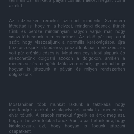
térni ahhoz, amiket a pályán csinált, mielőtt megállt volna
az élet.
Az edzéseken remekül szerepel mindenki. Szerintem
láthattad is, hogy mi a helyzet, mindenki élesnek, fittnek
tűnik és persze mindannyian nagyon várjuk már, hogy
visszatérhessünk a meccsekhez. Az első pár nap arról
szólt, hogy visszaálljunk a normális kerékvágásba, újra
hozzászokjunk a labdához, játszottunk pár mérkőzést, és
volt pár erőnléti edzés is. Most van egy stabil alapunk és
elkezdhetünk dolgozni azokon a dolgokon, amiken a
menedzser és a segédedzők szeretnének, így például hogy
hogyan is játszunk a pályán és milyen rendszerben
dolgozzunk.
Mostanában több munkát raktunk a taktikába, hogy
megtanuljuk azokat az alapelveket, amiket a menedzser
elvár tőlünk. A srácok remekül figyelik és értik meg azt,
hogy mit is akar tőlük a főnök. Van jó pár hetünk arra, hogy
kidolgozzunk azt, hogy hogyan is fogunk játszani
csapatként.