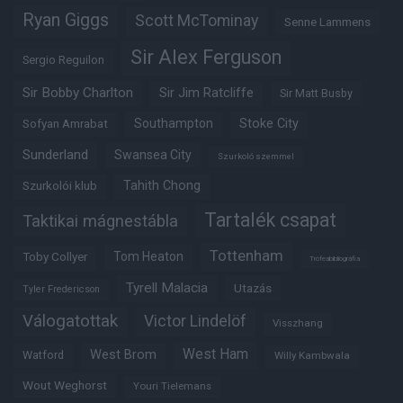
Ryan Giggs
Scott McTominay
Senne Lammens
Sir Alex Ferguson
Sergio Reguilon
Sir Bobby Charlton
Sir Jim Ratcliffe
Sir Matt Busby
Southampton
Stoke City
Sofyan Amrabat
Sunderland
Swansea City
Szurkoló szemmel
Tahith Chong
Szurkolói klub
Tartalék csapat
Taktikai mágnestábla
Tottenham
Tom Heaton
Toby Collyer
Trófeabibliográfia
Tyrell Malacia
Utazás
Tyler Fredericson
Válogatottak
Victor Lindelöf
Visszhang
West Ham
West Brom
Watford
Willy Kambwala
Wout Weghorst
Youri Tielemans