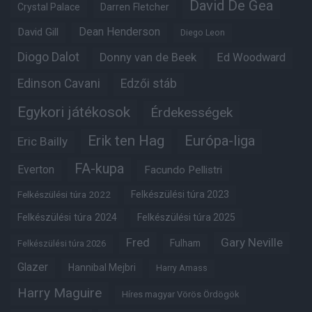
David De Gea
Crystal Palace
Darren Fletcher
Dean Henderson
David Gill
Diego Leon
Diogo Dalot
Donny van de Beek
Ed Woodward
Edinson Cavani
Edzői stáb
Egykori játékosok
Érdekességek
Erik ten Hag
Európa-liga
Eric Bailly
FA-kupa
Everton
Facundo Pellistri
Felkészülési túra 2022
Felkészülési túra 2023
Felkészülési túra 2024
Felkészülési túra 2025
Fred
Gary Neville
Fulham
Felkészülési túra 2026
Glazer
Hannibal Mejbri
Harry Amass
Harry Maguire
Híres magyar Vörös Ördögök