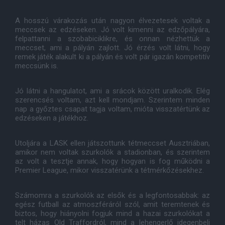
A hosszú várakozás után nagyon élvezetesek voltak a
meccsek az edzéseken. Jó volt kimenni az edzőpályára,
felpattanni a szobabiciklikre, és onnan nézhettük a
meccset, ami a pályán zajlott. Jó érzés volt látni, hogy
remek játék alakult ki a pályán és volt pár igazán kompetitív
meccsünk is.
Jó látni a hangulatot, ami a srácok között uralkodik. Elég
szerencsés voltam, azt kell mondjam. Szerintem minden
nap a győztes csapat tagja voltam, mióta visszatértünk az
edzéseken a játékhoz.
Utoljára a LASK ellen játszottunk tétmeccset Ausztriában,
amikor nem voltak szurkolók a stadionban, és szerintem
az volt a tesztje annak, hogy hogyan is fog működni a
Premier League, mikor visszatérünk a tétmérkőzésekhez.
Számomra a szurkolók az elsők és a legfontosabbak: az
egész futball az atmoszféráról szól, amit teremtenek és
biztos, hogy hiányolni fogjuk mind a hazai szurkolókat a
telt házas Old Traffordról, mind a lehengerlő idegenbeli