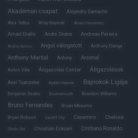
Akadémiai csapat
Alejandro Garnacho
Alex Telles
Altay Bayindir
Alvaro Fernandez
Amad Diallo
Andre Onana
Andreas Pereira
Angol válogatott
Anthony Elanga
Andrey Santos
Anthony Martial
Arsenal
Antony
Átigazolások
Átigazolási Center
Aston Villa
Bajnokok Ligája
Axel Tuanzebe
Ayden Heaven
Benjamin Sesko
Brandon Williams
Bournemouth
Bruno Fernandes
Bryan Mbeumo
Casemiro
Chelsea
Bryan Robson
Cardiff City
Christian Eriksen
Cristiano Ronaldo
Chido Obi