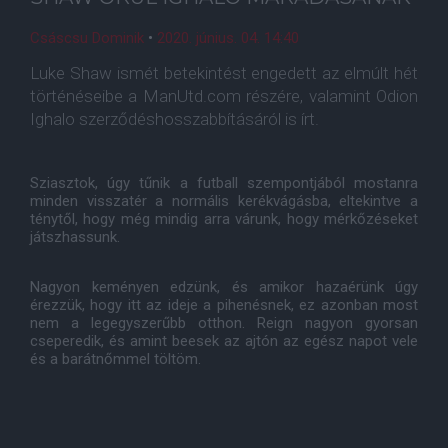
Csáscsu Dominik
•
2020. június. 04. 14:40
Luke Shaw ismét betekintést engedett az elmúlt hét
történéseibe a ManUtd.com részére, valamint Odion
Ighalo szerződéshosszabbításáról is írt.
Sziasztok, úgy tűnik a futball szempontjából mostanra
minden visszatér a normális kerékvágásba, eltekintve a
ténytől, hogy még mindig arra várunk, hogy mérkőzéseket
játszhassunk.
Nagyon keményen edzünk, és amikor hazaérünk úgy
érezzük, hogy itt az ideje a pihenésnek, ez azonban most
nem a legegyszerűbb otthon. Reign nagyon gyorsan
cseperedik, és amint beesek az ajtón az egész napot vele
és a barátnőmmel töltöm.