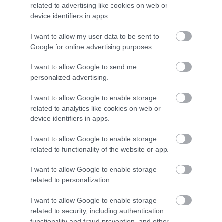
related to advertising like cookies on web or
device identifiers in apps.
I want to allow my user data to be sent to
Google for online advertising purposes.
I want to allow Google to send me
personalized advertising.
Meccs Center
I want to allow Google to enable storage
related to analytics like cookies on web or
device identifiers in apps.
Paris Saint-Germain
vs
Manchester United
I want to allow Google to enable storage
related to functionality of the website or app.
Felkészülési szezon 4. mérkőzés
Nya Ullevi, Göteborg
I want to allow Google to enable storage
2026-08-08 17:00
related to personalization.
2 nap 12 óra 18 perc 13 másodperc
I want to allow Google to enable storage
related to security, including authentication
functionality and fraud prevention, and other