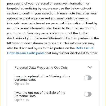
processing of your personal or sensitive information for
targeted advertising by us, please use the below opt-out
section to confirm your selection. Please note that after your
opt-out request is processed you may continue seeing
interest-based ads based on personal information utilized by
us or personal information disclosed to third parties prior to
your opt-out. You may separately opt-out of the further
disclosure of your personal information by third parties on the
IAB’s list of downstream participants. This information may
also be disclosed by us to third parties on the
IAB’s List of
Meccs Center
Downstream Participants
that may further disclose it to other
third parties.
Please note that this website/app uses one or more Google
Paris Saint-Germain
vs
Personal Data Processing Opt Outs
services and may gather and store information including but
Manchester United
not limited to your visit or usage behaviour. You may click to
I want to opt-out of the Sharing of my
personal data.
grant or deny consent to Google and its third-party tags to
Opted In
Felkészülési szezon 4. mérkőzés
use your data for below specified purposes in below Google
Nya Ullevi, Göteborg
consent section.
I want to opt-out of the Sale of my
2026-08-08 17:00
Personal Data.
Opted In
2 nap 7 óra 58 perc 42 másodperc