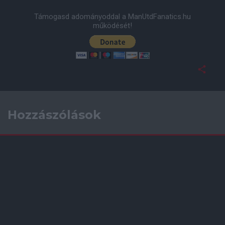
Támogasd adományoddal a ManUtdFanatics.hu
működését!
Hozzászólások