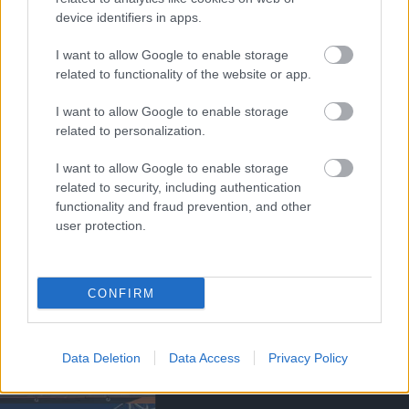
Kapcsolódó hírek
device identifiers in apps.
MANCHESTER UNITED
I want to allow Google to enable storage
related to functionality of the website or app.
I want to allow Google to enable storage
related to personalization.
CARRICKET FOGJA AJÁNLANI
A VEZETŐSÉG RATCLIFFE-
I want to allow Google to enable storage
NEK
related to security, including authentication
functionality and fraud prevention, and other
user protection.
CONFIRM
SIR DAVE BRAILSFORD
TÁVOZOTT AZ
IGAZGATÓSÁGBÓL
Data Deletion
Data Access
Privacy Policy