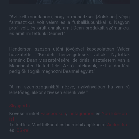
"Azt kell mondanom, hogy a menedzser [Solskjaer] végig
fantasztikus volt velem és a futballklubunkkal is. Nagyon
profi volt, és örült annak, amit Dean produkált számunkra,
és amit mi tettünk Deanért."
Henderson szezon utáni jövőjével kapcsolatban Wilder
hozzátette: "Kezdeti beszélgetések voltak. Nyitottak
lennénk Dean visszatérésére, de óriási tiszteletem van a
Manchester United felé. Az ő játékosuk, ezt a döntést
pedig ők fogják meghozni Deannel együtt."
"A mi szemszögünkből nézve, nyilvánvalóan ha van rá
lehetőség, akkor szívesen élnénk vele."
Skysports
Kövess minket
Facebookon
,
Instagramon
és
YouTube-on
is!
Töltsd le a ManUtdFanatics.hu mobil applikációt
Androidra
és
iOS-re
!