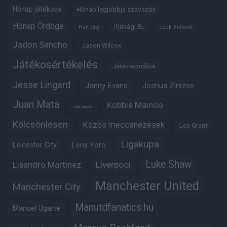
Hónap játékosa
Hónap legjobbja szavazás
Hónap Ördöge
Ifjúsági BL
Hull City
Jack Butland
Jadon Sancho
Jason Wilcox
Játékosértékelés
Játékosprofilok
Jesse Lingard
Jonny Evans
Joshua Zirkzee
Juan Mata
Kobbie Mainoo
Karl Darlow
Kölcsönlesen
Közös meccsnézések
Lee Grant
Ligakupa
Leny Yoro
Leicester City
Luke Shaw
Lisandro Martinez
Liverpool
Manchester United
Manchester City
Manutdfanatics.hu
Manuel Ugarte