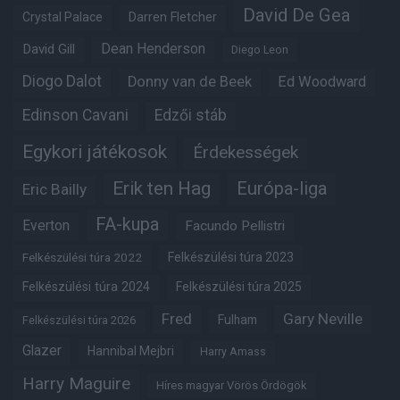
David De Gea
Crystal Palace
Darren Fletcher
Dean Henderson
David Gill
Diego Leon
Diogo Dalot
Donny van de Beek
Ed Woodward
Edinson Cavani
Edzői stáb
Egykori játékosok
Érdekességek
Erik ten Hag
Európa-liga
Eric Bailly
FA-kupa
Everton
Facundo Pellistri
Felkészülési túra 2022
Felkészülési túra 2023
Felkészülési túra 2024
Felkészülési túra 2025
Fred
Gary Neville
Fulham
Felkészülési túra 2026
Glazer
Hannibal Mejbri
Harry Amass
Harry Maguire
Híres magyar Vörös Ördögök