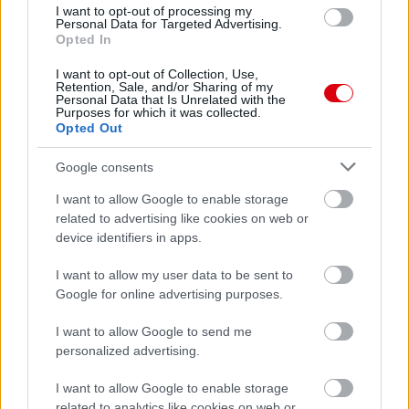
I want to opt-out of processing my
Personal Data for Targeted Advertising.
Opted In
Leeds United
vs
Manchester United
2026-08-12 20:30
I want to opt-out of Collection, Use,
AC Milan
vs
Manchester United
2026-08-15 18:00
Retention, Sale, and/or Sharing of my
Personal Data that Is Unrelated with the
Purposes for which it was collected.
ELŐZŐ MÉRKŐZÉSEK
Opted Out
Google consents
Támogatás
I want to allow Google to enable storage
related to advertising like cookies on web or
device identifiers in apps.
Támogasd adományoddal
a ManUtdFanatics.hu működését!
I want to allow my user data to be sent to
Google for online advertising purposes.
I want to allow Google to send me
personalized advertising.
I want to allow Google to enable storage
related to analytics like cookies on web or