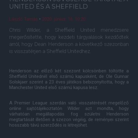
UNITED ÉS A SHEFFIELD
László Tamás
•
2020. június. 16. 10:20
Chris Wilder, a Sheffield United menedzsere
megerősítette, hogy kezdeti tárgyalások kezdődtek
arról, hogy Dean Henderson a következő szezonban
is visszatérjen a Sheffield Unitedhez.
Henderson az előző két szezont kölcsönben töltötte a
Sheffield Unitednél első számú kapusként, de Ole Gunnar
Solskjaer szerint a 23 éves játékos bebizonyította, hogy a
Manchester United első számú kapusa lesz.
A Premier League szerdán való visszatérését megelőző
online sajtótájékoztatón Wilder azt mondta, hogy
várhatóan megállapodás fog születni Henderson
megtartását illetően a szezon végéig, de reményei szerint
hosszabb távú szerződés is létrejöhet.