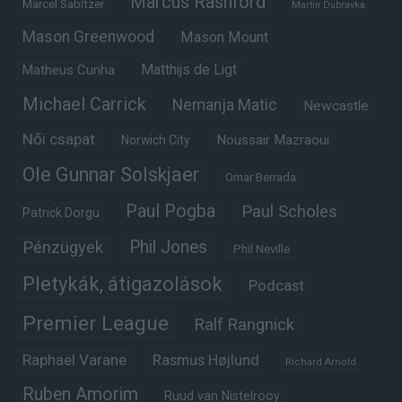
Marcus Rashford
Marcel Sabitzer
Martin Dubravka
Mason Greenwood
Mason Mount
Matheus Cunha
Matthijs de Ligt
Michael Carrick
Nemanja Matic
Newcastle
Női csapat
Noussair Mazraoui
Norwich City
Ole Gunnar Solskjaer
Omar Berrada
Paul Pogba
Paul Scholes
Patrick Dorgu
Phil Jones
Pénzügyek
Phil Neville
Pletykák, átigazolások
Podcast
Premier League
Ralf Rangnick
Raphaël Varane
Rasmus Højlund
Richard Arnold
Ruben Amorim
Ruud van Nistelrooy