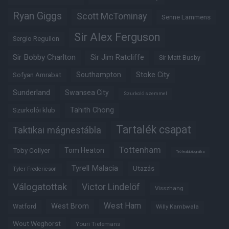
Ryan Giggs
Scott McTominay
Senne Lammens
Sir Alex Ferguson
Sergio Reguilon
Sir Bobby Charlton
Sir Jim Ratcliffe
Sir Matt Busby
Southampton
Stoke City
Sofyan Amrabat
Sunderland
Swansea City
Szurkoló szemmel
Tahith Chong
Szurkolói klub
Tartalék csapat
Taktikai mágnestábla
Tottenham
Tom Heaton
Toby Collyer
Trófeabibliográfia
Tyrell Malacia
Utazás
Tyler Fredericson
Válogatottak
Victor Lindelöf
Visszhang
West Ham
West Brom
Watford
Willy Kambwala
Wout Weghorst
Youri Tielemans