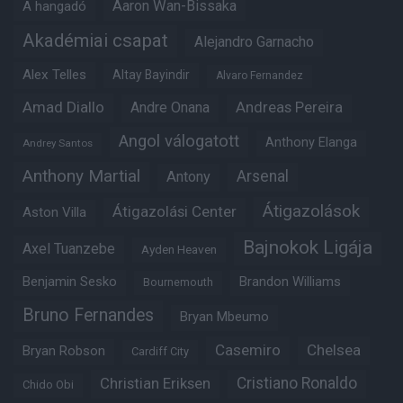
Aaron Wan-Bissaka
A hangadó
Akadémiai csapat
Alejandro Garnacho
Alex Telles
Altay Bayindir
Alvaro Fernandez
Amad Diallo
Andre Onana
Andreas Pereira
Angol válogatott
Anthony Elanga
Andrey Santos
Anthony Martial
Arsenal
Antony
Átigazolások
Átigazolási Center
Aston Villa
Bajnokok Ligája
Axel Tuanzebe
Ayden Heaven
Benjamin Sesko
Brandon Williams
Bournemouth
Bruno Fernandes
Bryan Mbeumo
Casemiro
Chelsea
Bryan Robson
Cardiff City
Christian Eriksen
Cristiano Ronaldo
Chido Obi