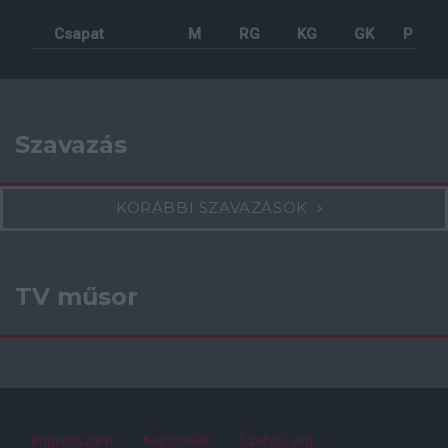
Csapat
M
RG
KG
GK
P
Szavazás
KORÁBBI SZAVAZÁSOK
TV műsor
Impresszum
Kapcsolat
Szerzői jog