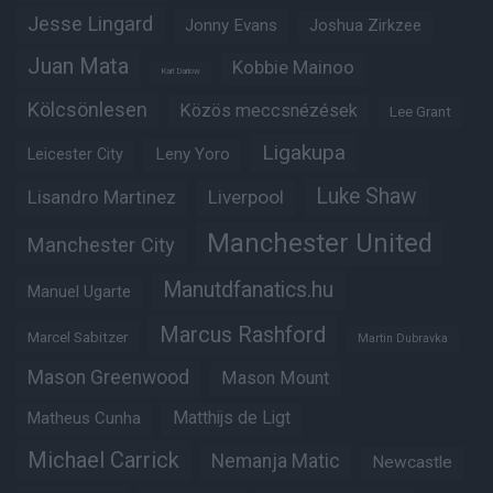
Jesse Lingard
Jonny Evans
Joshua Zirkzee
Juan Mata
Kobbie Mainoo
Karl Darlow
Kölcsönlesen
Közös meccsnézések
Lee Grant
Ligakupa
Leny Yoro
Leicester City
Luke Shaw
Lisandro Martinez
Liverpool
Manchester United
Manchester City
Manutdfanatics.hu
Manuel Ugarte
Marcus Rashford
Marcel Sabitzer
Martin Dubravka
Mason Greenwood
Mason Mount
Matheus Cunha
Matthijs de Ligt
Michael Carrick
Nemanja Matic
Newcastle