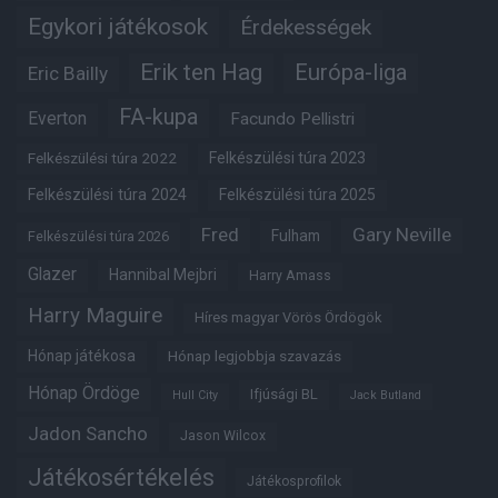
Egykori játékosok
Érdekességek
Erik ten Hag
Európa-liga
Eric Bailly
FA-kupa
Everton
Facundo Pellistri
Felkészülési túra 2022
Felkészülési túra 2023
Felkészülési túra 2024
Felkészülési túra 2025
Fred
Gary Neville
Fulham
Felkészülési túra 2026
Glazer
Hannibal Mejbri
Harry Amass
Harry Maguire
Híres magyar Vörös Ördögök
Hónap játékosa
Hónap legjobbja szavazás
Hónap Ördöge
Ifjúsági BL
Hull City
Jack Butland
Jadon Sancho
Jason Wilcox
Játékosértékelés
Játékosprofilok