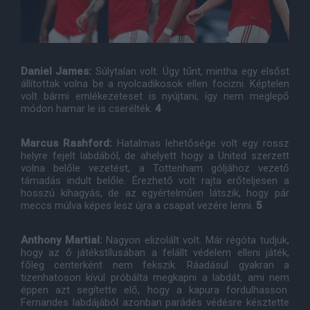
Daniel James:
Súlytalan volt. Úgy tűnt, mintha egy elsőst
állítottak volna be a nyolcadikosok ellen focizni. Képtelen
volt bármi emlékezeteset is nyújtani, így nem meglepő
módon hamar le is cserélték.
4
Marcus Rashford:
Hatalmas lehetősége volt egy rossz
helyre fejelt labdából, de ahelyett hogy a United szerzett
volna belőle vezetést, a Tottenham góljához vezető
támadás indult belőle. Érezhető volt rajta erőteljesen a
hosszú kihagyás, de az egyértelműen látszik, hogy pár
meccs múlva képes lesz újra a csapat vezére lenni.
5
Anthony Martial:
Nagyon elizolált volt. Már régóta tudjuk,
hogy az ő játékstílusában a felállt védelem elleni játék,
főleg centerként nem fekszik. Ráadásul gyakran a
tizenhatoson kívül próbálta megkapni a labdát, ami nem
éppen azt segítette elő, hogy a kapura fordulhasson.
Fernandes labdájából azonban parádés védésre késztette