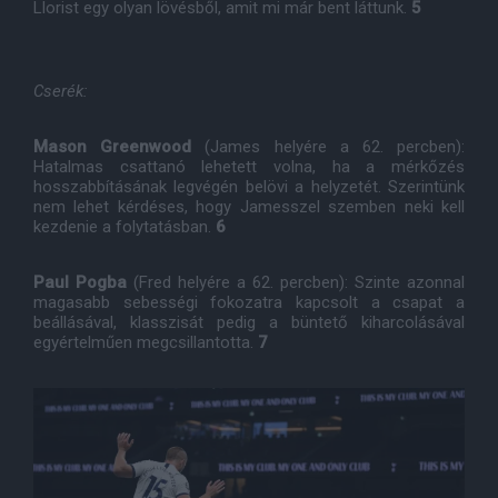
Llorist egy olyan lövésből, amit mi már bent láttunk.
5
Cserék:
Mason Greenwood
(James helyére a 62. percben):
Hatalmas csattanó lehetett volna, ha a mérkőzés
hosszabbításának legvégén belövi a helyzetét. Szerintünk
nem lehet kérdéses, hogy Jamesszel szemben neki kell
kezdenie a folytatásban.
6
Paul Pogba
(Fred helyére a 62. percben): Szinte azonnal
magasabb sebességi fokozatra kapcsolt a csapat a
beállásával, klasszisát pedig a büntető kiharcolásával
egyértelműen megcsillantotta.
7