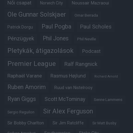
Női csapat
Noussair Mazraoui
Norwich City
Ole Gunnar Solskjaer
Omar Berrada
Paul Pogba
Paul Scholes
Patrick Dorgu
Phil Jones
Pénzügyek
Phil Neville
Pletykák, átigazolások
Podcast
Premier League
Ralf Rangnick
Raphaël Varane
Rasmus Højlund
Richard Arnold
Ruben Amorim
Ruud van Nistelrooy
Ryan Giggs
Scott McTominay
Senne Lammens
Sir Alex Ferguson
Sergio Reguilon
Sir Bobby Charlton
Sir Jim Ratcliffe
Sir Matt Busby