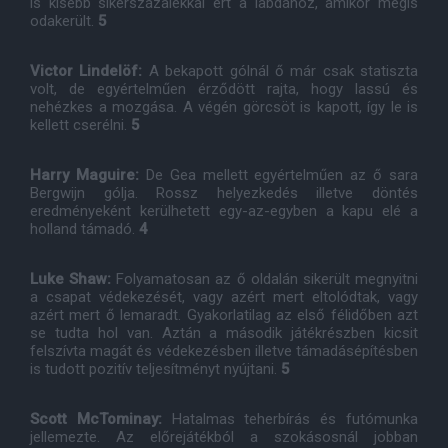
is kisebb sikerszázalékkal ért a labdához, amikor mégis
odakerült.
5
Victor Lindelöf:
A bekapott gólnál ő már csak statiszta
volt, de egyértelműen érződött rajta, hogy lassú és
nehézkes a mozgása. A végén görcsöt is kapott, így le is
kellett cserélni.
5
Harry Maguire:
De Gea mellett egyértelműen az ő sara
Bergwijn gólja. Rossz helyezkedés illetve döntés
eredményeként kerülhetett egy-az-egyben a kapu elé a
holland támadó.
4
Luke Shaw:
Folyamatosan az ő oldalán sikerült megnyitni
a csapat védekezését, vagy azért mert eltolódtak, vagy
azért mert ő lemaradt. Gyakorlatilag az első félidőben azt
se tudta hol van. Aztán a második játékrészben kicsit
felszívta magát és védekezésben illetve támadásépítésben
is tudott pozitív teljesítményt nyújtani.
5
Scott McTominay:
Hatalmas teherbírás és futómunka
jellemezte. Az előrejátékból a szokásosnál jobban