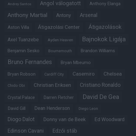
Angol válogatott
Anthony Elanga
Andrey Santos
Anthony Martial
Arsenal
Antony
Átigazolások
Átigazolási Center
Aston Villa
Bajnokok Ligája
Axel Tuanzebe
Ayden Heaven
Benjamin Sesko
Brandon Williams
Bournemouth
Bruno Fernandes
Bryan Mbeumo
Casemiro
Chelsea
Bryan Robson
Cardiff City
Christian Eriksen
Cristiano Ronaldo
Chido Obi
David De Gea
Crystal Palace
Darren Fletcher
Dean Henderson
David Gill
Diego Leon
Diogo Dalot
Donny van de Beek
Ed Woodward
Edinson Cavani
Edzői stáb