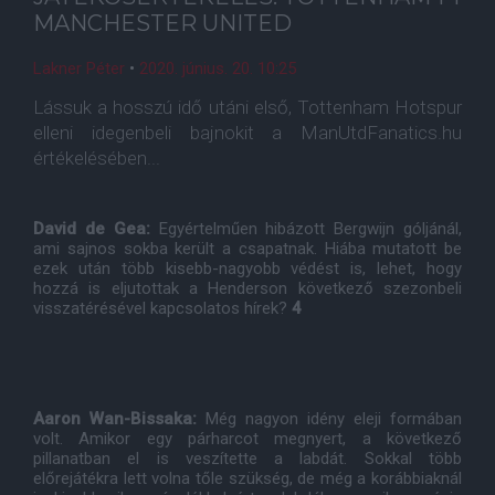
MANCHESTER UNITED
Lakner Péter
•
2020. június. 20. 10:25
Lássuk a hosszú idő utáni első, Tottenham Hotspur
elleni idegenbeli bajnokit a ManUtdFanatics.hu
értékelésében...
David de Gea:
Egyértelműen hibázott Bergwijn góljánál,
ami sajnos sokba került a csapatnak. Hiába mutatott be
ezek után több kisebb-nagyobb védést is, lehet, hogy
hozzá is eljutottak a Henderson következő szezonbeli
visszatérésével kapcsolatos hírek?
4
Aaron Wan-Bissaka:
Még nagyon idény eleji formában
volt. Amikor egy párharcot megnyert, a következő
pillanatban el is veszítette a labdát. Sokkal több
előrejátékra lett volna tőle szükség, de még a korábbiaknál