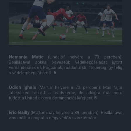
Nemanja Matic
(Lindelöf helyére a 73. percben):
Beállásával sokkal kevesebb védekezőfeladat jutott
Fernandesnek és Pogbának, ráadásul kb. 15 percig így félig
a védelemben játszott.
6
Odion Ighalo
(Martial helyére a 73. percben): Más fajta
játékstílust hozott a rendszerbe, de addigra már nem
tudott a United akkora dominanciát kifejteni.
5
Eric Bailly
(McTominay helyére a 89. percben): Beállásával
visszaállt a csapat a négy védős szisztémára.