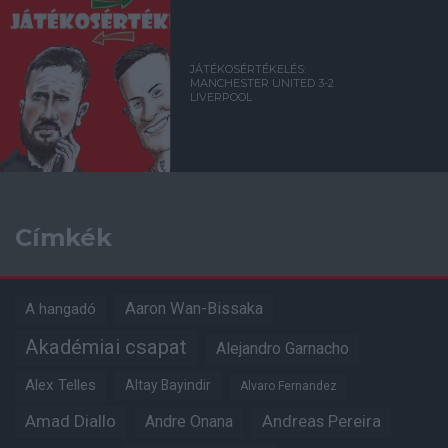
JÁTÉKOSÉRTÉKELÉS:
MANCHESTER UNITED 3-2
LIVERPOOL
Címkék
Aaron Wan-Bissaka
A hangadó
Akadémiai csapat
Alejandro Garnacho
Alex Telles
Altay Bayindir
Alvaro Fernandez
Amad Diallo
Andre Onana
Andreas Pereira