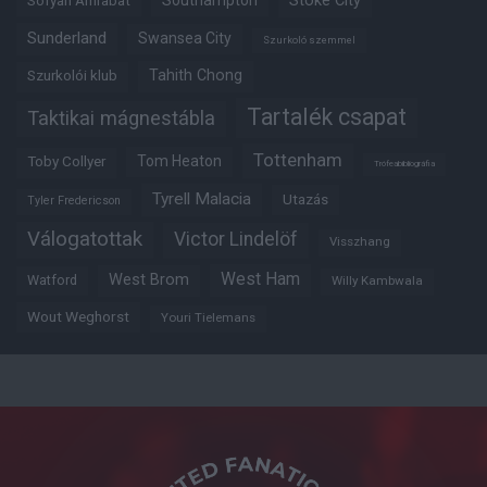
Southampton
Stoke City
Sofyan Amrabat
Sunderland
Swansea City
Szurkoló szemmel
Tahith Chong
Szurkolói klub
Tartalék csapat
Taktikai mágnestábla
Tottenham
Tom Heaton
Toby Collyer
Trófeabibliográfia
Tyrell Malacia
Utazás
Tyler Fredericson
Válogatottak
Victor Lindelöf
Visszhang
West Ham
West Brom
Watford
Willy Kambwala
Wout Weghorst
Youri Tielemans