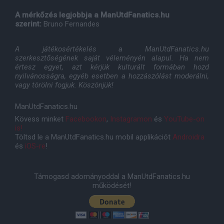
A mérkőzés legjobbja a ManUtdFanatics.hu
szerint:
Bruno Fernandes
A játékosértékelés a ManUtdFanatics.hu
szerkesztőségének saját véleményén alapul. Ha nem
értesz egyet, azt kérjük kulturált formában hozd
nyilvánosságra, egyéb esetben a hozzászólást moderálni,
vagy törölni fogjuk. Köszönjük!
ManUtdFanatics.hu
Kövess minket
Facebookon
,
Instagramon
és
YouTube-on
is!
Töltsd le a ManUtdFanatics.hu mobil applikációt
Androidra
és
iOS-re
!
Támogasd adományoddal a ManUtdFanatics.hu
működését!