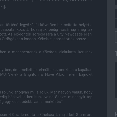
rik.
an történő legyőzését követően biztosította helyét a
y csapata között, hozzájuk pedig vasárnap még az
ott. Az elődöntők sorsolására a City Newcastle elleni
ös Ördögöket a londoni Kékekkel párosították össze.
ben a manchesteriek a fővárosi alakulattal kerülnek
ey-ben, de emellett az elmúlt szezonokban a kupában
 MUTV-nek a Brighton & Hove Albion elleni bajnokit
 rólunk, ahogyan mi is róluk. Már nagyon várjuk, hogy
ig bárkivel is kerültünk volna össze, mindegyik top
még egy kicsit odébb van a mérkőzés."
ában 4-0-ra lemosta a Chelsea-t, majd két Stamford