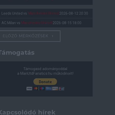
Leeds United
vs
Manchester United
2026-08-12 20:30
AC Milan
vs
Manchester United
2026-08-15 18:00
ELŐZŐ MÉRKŐZÉSEK
Támogatás
Támogasd adományoddal
a ManUtdFanatics.hu működését!
Kapcsolódó hírek