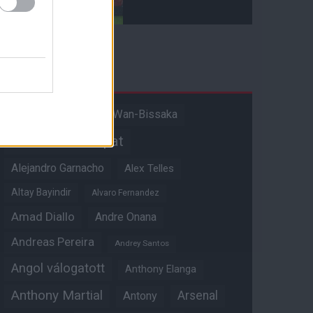
Címkék
Aaron Wan-Bissaka
A hangadó
Akadémiai csapat
Alejandro Garnacho
Alex Telles
Altay Bayindir
Alvaro Fernandez
Amad Diallo
Andre Onana
Andreas Pereira
Andrey Santos
Angol válogatott
Anthony Elanga
Anthony Martial
Arsenal
Antony