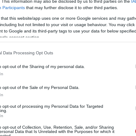
. This information may also be disclosed by us to third parties on the
IA
bley-ben, akkor tudni fogjuk, hogy a döntőbe jutás a
Participants
that may further disclose it to other third parties.
 that this website/app uses one or more Google services and may gath
including but not limited to your visit or usage behaviour. You may click 
ube-on is!
 to Google and its third-party tags to use your data for below specifi
droidra
és
iOS-re
!
ogle consent section.
l Data Processing Opt Outs
ManUtdFanatics.hu működését!
o opt-out of the Sharing of my personal data.
In
o opt-out of the Sale of my Personal Data.
In
to opt-out of processing my Personal Data for Targeted
ing.
In
o opt-out of Collection, Use, Retention, Sale, and/or Sharing
ersonal Data that Is Unrelated with the Purposes for which it
lected.