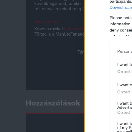
participants
követik egymást, amikor pedig ott leszünk a Wem
Downstream 
tét, szóval mindent meg fogunk tenni érte."
Please note
ManUtd.com
information 
Kövess minket
Facebookon
,
Instagramon
és
YouT
deny consent
Töltsd le a ManUtdFanatics.hu mobil applikációt
An
in below Go
Persona
Támogasd adományoddal a 
I want t
Opted 
I want t
Opted 
Hozzászólások
I want 
Advertis
Opted 
I want t
of my P
was col