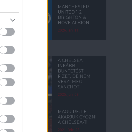
MANCHESTER
UNITED 1-2
BRIGHTON &
HOVE ALBION
2026. jan. 11.
CHELSEA
A CHELSEA
INKÁBB
BÜNTETÉST
FIZET, DE NEM
VESZI MEG
SANCHOT
2025. jún. 03.
MAGUIRE: LE
AKARJUK GYŐZNI
A CHELSEA-T!
2021. febr. 28.