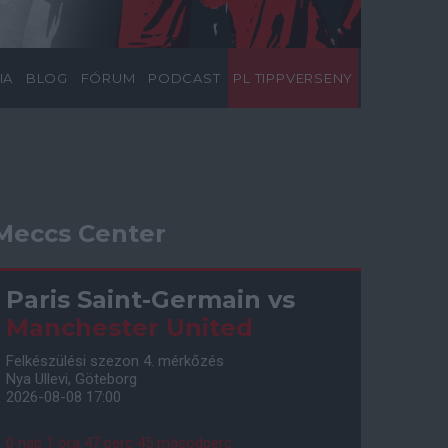
IA
BLOG
FÓRUM
PODCAST
PL TIPPVERSENY
Meccs Center
Paris Saint-Germain
vs
Manchester United
Felkészülési szezon 4. mérkőzés
Nya Ullevi, Göteborg
2026-08-08 17:00
0 nap 1 óra 47 perc 44 másodperc