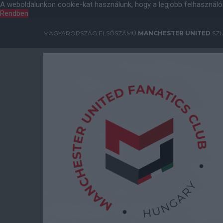
A weboldalunkon cookie-kat használunk, hogy a legjobb felhasználó
Rendben
MAGYARORSZÁG ELSŐSZÁMÚ
MANCHESTER UNITED
SZU