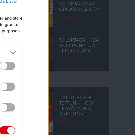
B’s List of
SOLSKJAERT AZ
ÖRÖKRANGLISTÁN
2024. jan. 20.
er and store
to grant or
ed purposes
SOLSKJAER: HIBA
VOLT RONALDO
LEIGAZOLÁSA
2023. szept. 20.
FA-KUPA
DALOT: ELEGET
TETTÜNK, HOGY
LEGYŐZZÜK A
BRIGHTONT
2026. jan. 12.