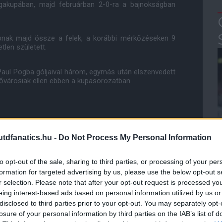
Ligakupában, majd februárban 2-0-ra a bajnokságban
pnak majd össze a felek, a korábbi mérkőzéseken 9
tlen született.
s Paul Pogba góljaival három, egymás után elszenvedett
fővárosiak ellen ebben a kupasorozatban.
 az idénybeli negyedik összecsapásuk előtt a 2018-as
dfanatics.hu -
Do Not Process My Personal Information
to opt-out of the sale, sharing to third parties, or processing of your per
formation for targeted advertising by us, please use the below opt-out s
bi időben több jó mérkőzést is játszottunk ellenük és
r selection. Please note that after your opt-out request is processed y
cot és jól teljesíteni. Másodszor pedig jó lendületben
eing interest-based ads based on personal information utilized by us or
teni fogjuk, hogy jó formában maradjunk."
disclosed to third parties prior to your opt-out. You may separately opt-
losure of your personal information by third parties on the IAB’s list of
tba kerülnek és fejlődnek. A mérkőzések egyre-másra