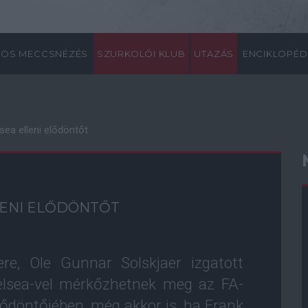
ÖS MECCSNÉZÉS
SZURKOLÓI KLUB
UTAZÁS
ENCIKLOPÉD
lsea elleni elődöntőt
LLENI ELŐDÖNTŐT
e, Ole Gunnar Solskjaer izgatott
elsea-vel mérkőzhetnek meg az FA-
döntőjében, még akkor is, ha Frank