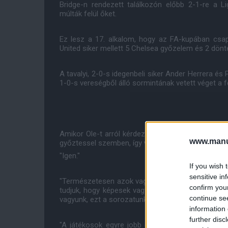
Bridge-n rendezett találkozón előbb 2-1-re a 
múlták felül őket.
Ez lesz a 17. alkalom, hogy az FA-kupában csa
United siker mellett 5 Chelsea győzelem és 2 dönte
A tavalyi, 2-0-s idegenbeli siker Ander Herrera é
1-0-s vereségből álló sormintának vetett véget a 
Amikor Ole-t arról kérdezték, hogy magabiztos-e
www.manut
győztessel szemben, így válaszolt:
"Igen."
If you wish 
sensitive in
"Természetesen azok vagyunk. Először is, az utób
confirm you
tudjuk, hogy képesek vagyunk felvenni velük a har
continue se
vagyunk, ezt a sorozatunkat pedig továbbra is épí
information 
further disc
"A játékosok egyre jobb és jobb erőnléti állapo