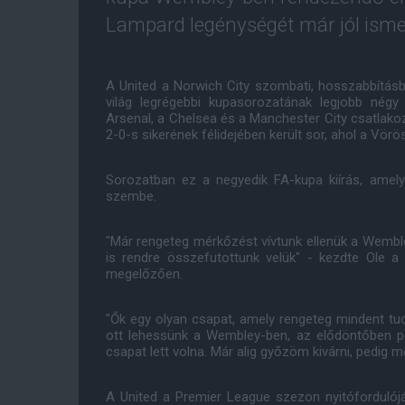
Lampard legénységét már jól isme
A United a Norwich City szombati, hosszabbításb
világ legrégebbi kupasorozatának legjobb nég
Arsenal, a Chelsea és a Manchester City csatlakoz
2-0-s sikerének félidejében került sor, ahol a Vör
Sorozatban ez a negyedik FA-kupa kiírás, amely
szembe.
"Már rengeteg mérkőzést vívtunk ellenük a Wembl
is rendre összefutottunk velük" - kezdte Ole a
megelőzően.
"Ők egy olyan csapat, amely rengeteg mindent tud
ott lehessünk a Wembley-ben, az elődöntőben ped
csapat lett volna. Már alig győzöm kivárni, pedig 
A United a Premier League szezon nyitófordulój