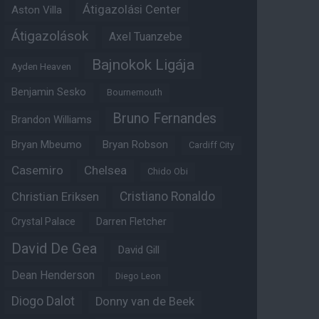
Átigazolási Center
Aston Villa
Átigazolások
Axel Tuanzebe
Bajnokok Ligája
Ayden Heaven
Benjamin Sesko
Bournemouth
Bruno Fernandes
Brandon Williams
Bryan Mbeumo
Bryan Robson
Cardiff City
Casemiro
Chelsea
Chido Obi
Christian Eriksen
Cristiano Ronaldo
Crystal Palace
Darren Fletcher
David De Gea
David Gill
Dean Henderson
Diego Leon
Diogo Dalot
Donny van de Beek