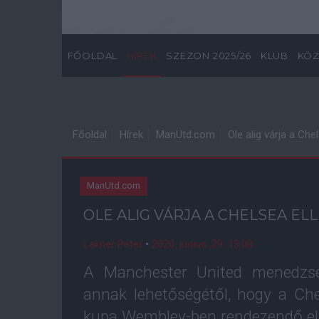
FŐOLDAL
HÍREK
SZEZON 2025/26
KLUB
KÖZ
Főoldal
Hírek
ManUtd.com
Ole alig várja a Che
ManUtd.com
OLE ALIG VÁRJA A CHELSEA E
Lakner Péter
•
2020. június. 29. 13:00
A Manchester United menedzser
annak lehetőségétől, hogy a Ch
kupa Wembley-ben rendezendő elő