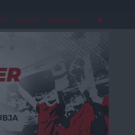
ldal
Regisztráció
Elfelejtett jelszó