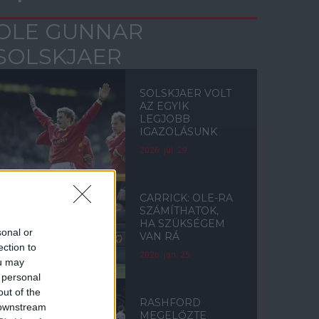
OLE GUNNAR
SOLSKJAER
SOLSKJAER VOLT
AZ EGYIK
LEGJOBB
IGAZOLÁSUNK
2026. júl. 29.
CARRICK: OLE-RA
SZÁMÍTHATOK,
HA SZÜKSÉGEM
sonal or
VAN RÁ
ection to
2026. jan. 25.
ou may
 personal
out of the
RASHFORD
 downstream
MEGELŐZTE