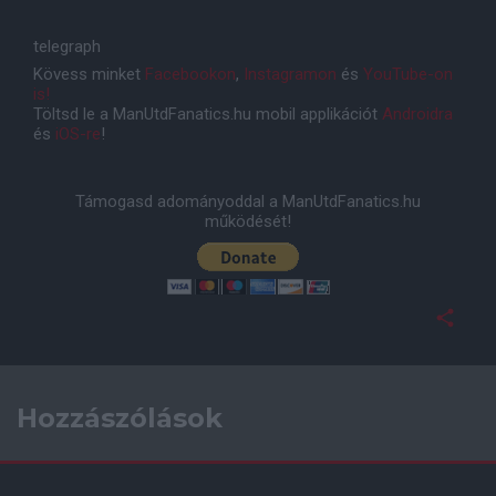
telegraph
Kövess minket
Facebookon
,
Instagramon
és
YouTube-on
is!
Töltsd le a ManUtdFanatics.hu mobil applikációt
Androidra
és
iOS-re
!
Támogasd adományoddal a ManUtdFanatics.hu
működését!
Hozzászólások