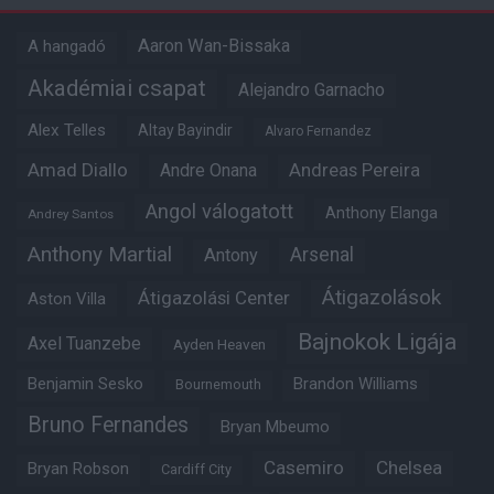
Aaron Wan-Bissaka
A hangadó
Akadémiai csapat
Alejandro Garnacho
Alex Telles
Altay Bayindir
Alvaro Fernandez
Amad Diallo
Andre Onana
Andreas Pereira
Angol válogatott
Anthony Elanga
Andrey Santos
Anthony Martial
Arsenal
Antony
Átigazolások
Átigazolási Center
Aston Villa
Bajnokok Ligája
Axel Tuanzebe
Ayden Heaven
Benjamin Sesko
Brandon Williams
Bournemouth
Bruno Fernandes
Bryan Mbeumo
Casemiro
Chelsea
Bryan Robson
Cardiff City