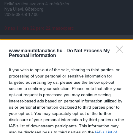
Felkészülési szezon 4. mérkőzés
Nya Ullevi, Göteborg
2026-08-08 17:00
0 nap 11 óra 32 perc 22 másodperc
Leeds United
vs
Manchester United
2026-08-12 20:30
www.manutdfanatics.hu -
Do Not Process My
Personal Information
AC Milan
vs
Manchester United
2026-08-15 18:00
If you wish to opt-out of the sale, sharing to third parties, or
ELŐZŐ MÉRKŐZÉSEK
processing of your personal or sensitive information for
targeted advertising by us, please use the below opt-out
section to confirm your selection. Please note that after your
Támogatás
opt-out request is processed you may continue seeing
interest-based ads based on personal information utilized by
us or personal information disclosed to third parties prior to
Támogasd adományoddal
your opt-out. You may separately opt-out of the further
a ManUtdFanatics.hu működését!
disclosure of your personal information by third parties on the
IAB’s list of downstream participants. This information may
also be disclosed by us to third parties on the
IAB’s List of