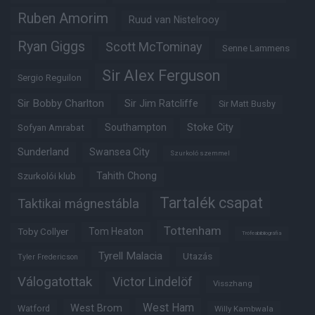
Ruben Amorim
Ruud van Nistelrooy
Ryan Giggs
Scott McTominay
Senne Lammens
Sir Alex Ferguson
Sergio Reguilon
Sir Bobby Charlton
Sir Jim Ratcliffe
Sir Matt Busby
Southampton
Stoke City
Sofyan Amrabat
Sunderland
Swansea City
Szurkoló szemmel
Tahith Chong
Szurkolói klub
Tartalék csapat
Taktikai mágnestábla
Tottenham
Tom Heaton
Toby Collyer
Trófeabibliográfia
Tyrell Malacia
Utazás
Tyler Fredericson
Válogatottak
Victor Lindelöf
Visszhang
West Ham
West Brom
Watford
Willy Kambwala