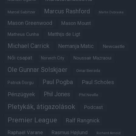
Marcus Rashford
Marcel Sabitzer
Martin Dubravka
Mason Greenwood
Mason Mount
Matheus Cunha
Matthijs de Ligt
Michael Carrick
Nemanja Matic
Newcastle
Női csapat
Noussair Mazraoui
Norwich City
Ole Gunnar Solskjaer
Omar Berrada
Paul Pogba
Paul Scholes
Patrick Dorgu
Phil Jones
Pénzügyek
Phil Neville
Pletykák, átigazolások
Podcast
Premier League
Ralf Rangnick
Raphaël Varane
Rasmus Højlund
Richard Arnold