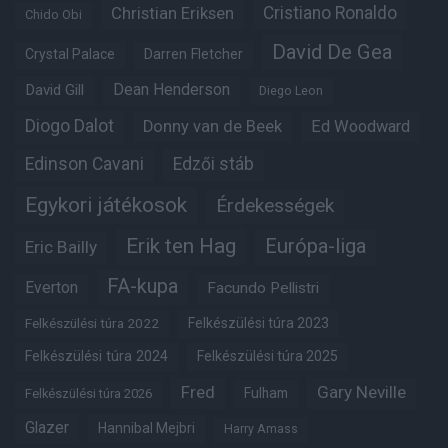
Christian Eriksen
Cristiano Ronaldo
Chido Obi
David De Gea
Crystal Palace
Darren Fletcher
Dean Henderson
David Gill
Diego Leon
Diogo Dalot
Donny van de Beek
Ed Woodward
Edinson Cavani
Edzői stáb
Egykori játékosok
Érdekességek
Erik ten Hag
Európa-liga
Eric Bailly
FA-kupa
Everton
Facundo Pellistri
Felkészülési túra 2022
Felkészülési túra 2023
Felkészülési túra 2024
Felkészülési túra 2025
Fred
Gary Neville
Fulham
Felkészülési túra 2026
Glazer
Hannibal Mejbri
Harry Amass