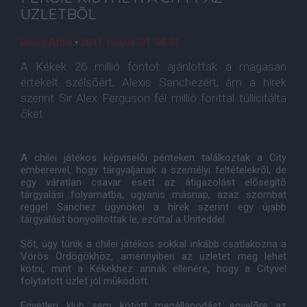
ÜZLETBÕL
Balog Attila
•
2011. május. 01. 08:51
A Kékek 26 millió fontot ajánlottak a magasan
értékelt szélsõért, Alexis Sanchezért, ám a hírek
szerint Sir Alex Ferguson fél millió fonttal túllicitálta
õket.
A chilei játékos képviselõi pénteken találkoztak a City
embereivel, hogy tárgyaljanak a személyi feltételekrõl, de
egy váratlan csavar esett az átigazolást elõsegítõ
tárgyalási folyamatba, ugyanis másnap, azaz szombat
reggel Sanchez ügynökei a hírek szerint egy újabb
tárgyalást bonyolítottak le, ezúttal a Uniteddel.
Sõt, úgy tûnik a chilei játékos sokkal inkább csatlakozna a
Vörös Ördögökhöz, amennyiben az üzletet meg lehet
kötni, mint a Kékekhez annak ellenére, hogy a Cityvel
folytatott üzlet jól mûködött.
Egyetlen klub sem kötött megállapodást egyelõre az