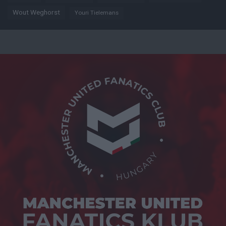
Wout Weghorst
Youri Tielemans