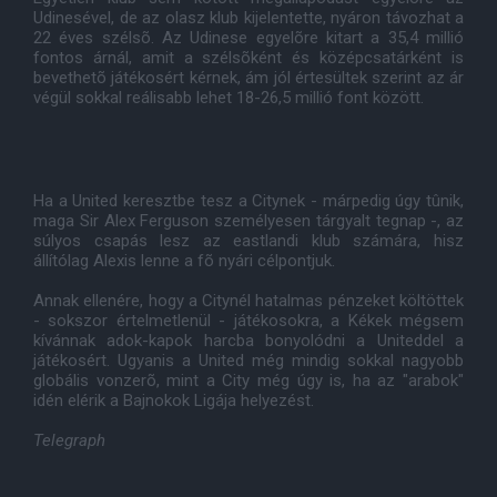
Udinesével, de az olasz klub kijelentette, nyáron távozhat a
22 éves szélsõ. Az Udinese egyelõre kitart a 35,4 millió
fontos árnál, amit a szélsõként és középcsatárként is
bevethetõ játékosért kérnek, ám jól értesültek szerint az ár
végül sokkal reálisabb lehet 18-26,5 millió font között.
Ha a United keresztbe tesz a Citynek - márpedig úgy tûnik,
maga Sir Alex Ferguson személyesen tárgyalt tegnap -, az
súlyos csapás lesz az eastlandi klub számára, hisz
állítólag Alexis lenne a fõ nyári célpontjuk.
Annak ellenére, hogy a Citynél hatalmas pénzeket költöttek
- sokszor értelmetlenül - játékosokra, a Kékek mégsem
kívánnak adok-kapok harcba bonyolódni a Uniteddel a
játékosért. Ugyanis a United még mindig sokkal nagyobb
globális vonzerõ, mint a City még úgy is, ha az "arabok"
idén elérik a Bajnokok Ligája helyezést.
Telegraph