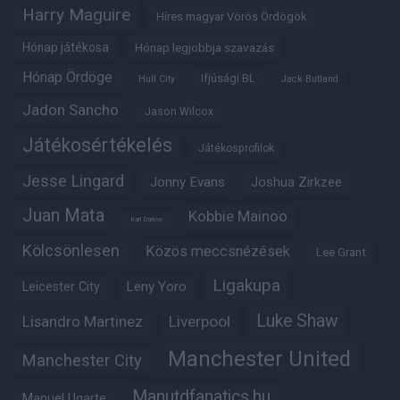
Harry Maguire
Híres magyar Vörös Ördögök
Hónap játékosa
Hónap legjobbja szavazás
Hónap Ördöge
Ifjúsági BL
Hull City
Jack Butland
Jadon Sancho
Jason Wilcox
Játékosértékelés
Játékosprofilok
Jesse Lingard
Jonny Evans
Joshua Zirkzee
Juan Mata
Kobbie Mainoo
Karl Darlow
Kölcsönlesen
Közös meccsnézések
Lee Grant
Ligakupa
Leny Yoro
Leicester City
Luke Shaw
Lisandro Martinez
Liverpool
Manchester United
Manchester City
Manutdfanatics.hu
Manuel Ugarte