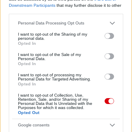
Downstream Participants
that may further disclose it to other
third parties.
Please note that this website/app uses one or more Google
Personal Data Processing Opt Outs
services and may gather and store information including but
Kapcsolódó hírek
not limited to your visit or usage behaviour. You may click to
I want to opt-out of the Sharing of my
personal data.
grant or deny consent to Google and its third-party tags to
Opted In
PLETYKÁK, ÁTIGAZOLÁSOK
use your data for below specified purposes in below Google
consent section.
I want to opt-out of the Sale of my
Personal Data.
Opted In
I want to opt-out of processing my
ELŐREHALADOTT
Personal Data for Targeted Advertising.
TÁRGYALÁSOKAT FOLYTAT A
Opted In
UNITED TIELEMANSRÓL
I want to opt-out of Collection, Use,
Retention, Sale, and/or Sharing of my
Personal Data that Is Unrelated with the
Purposes for which it was collected.
Opted Out
Google consents
ANDREY SANTOSRÓL