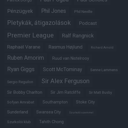
Patrick Dorgu
Phil Jones
Pénzügyek
Phil Neville
Pletykák, átigazolások
Podcast
Premier League
Ralf Rangnick
Raphaël Varane
Rasmus Højlund
Richard Arnold
Ruben Amorim
Ruud van Nistelrooy
Ryan Giggs
Scott McTominay
Senne Lammens
Sir Alex Ferguson
Sergio Reguilon
Sir Bobby Charlton
Sir Jim Ratcliffe
Sir Matt Busby
Southampton
Stoke City
Sofyan Amrabat
Sunderland
Swansea City
Szurkoló szemmel
Tahith Chong
Szurkolói klub