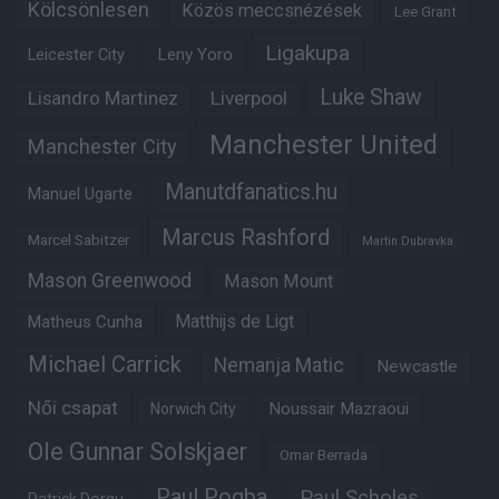
Kölcsönlesen
Közös meccsnézések
Lee Grant
Ligakupa
Leny Yoro
Leicester City
Luke Shaw
Lisandro Martinez
Liverpool
Manchester United
Manchester City
Manutdfanatics.hu
Manuel Ugarte
Marcus Rashford
Marcel Sabitzer
Martin Dubravka
Mason Greenwood
Mason Mount
Matheus Cunha
Matthijs de Ligt
Michael Carrick
Nemanja Matic
Newcastle
Női csapat
Noussair Mazraoui
Norwich City
Ole Gunnar Solskjaer
Omar Berrada
Paul Pogba
Paul Scholes