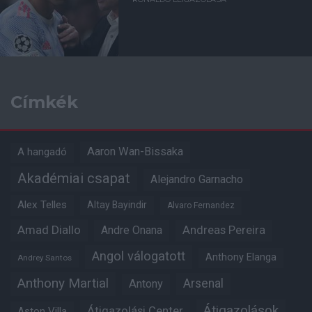
Címkék
Aaron Wan-Bissaka
A hangadó
Akadémiai csapat
Alejandro Garnacho
Alex Telles
Altay Bayindir
Alvaro Fernandez
Amad Diallo
Andre Onana
Andreas Pereira
Angol válogatott
Anthony Elanga
Andrey Santos
Anthony Martial
Arsenal
Antony
Átigazolások
Átigazolási Center
Aston Villa