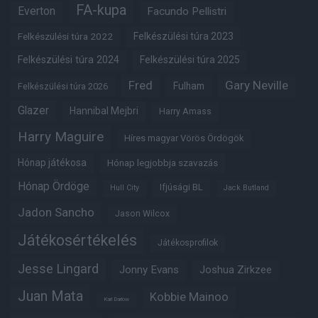
FA-kupa
Everton
Facundo Pellistri
Felkészülési túra 2022
Felkészülési túra 2023
Felkészülési túra 2024
Felkészülési túra 2025
Fred
Gary Neville
Fulham
Felkészülési túra 2026
Glazer
Hannibal Mejbri
Harry Amass
Harry Maguire
Híres magyar Vörös Ördögök
Hónap játékosa
Hónap legjobbja szavazás
Hónap Ördöge
Ifjúsági BL
Hull City
Jack Butland
Jadon Sancho
Jason Wilcox
Játékosértékelés
Játékosprofilok
Jesse Lingard
Jonny Evans
Joshua Zirkzee
Juan Mata
Kobbie Mainoo
Karl Darlow