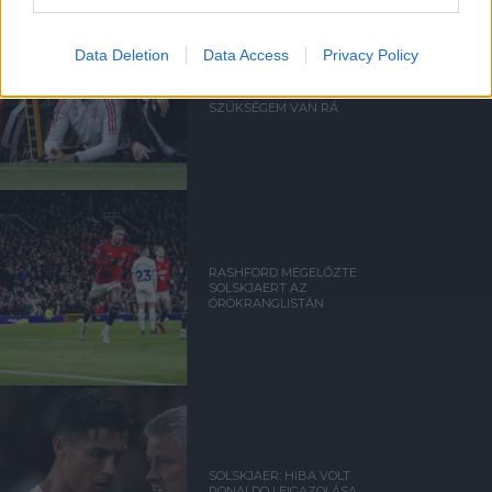
Data Deletion
Data Access
Privacy Policy
CARRICK: OLE-RA
SZÁMÍTHATOK, HA
SZÜKSÉGEM VAN RÁ
RASHFORD MEGELŐZTE
SOLSKJAERT AZ
ÖRÖKRANGLISTÁN
SOLSKJAER: HIBA VOLT
RONALDO LEIGAZOLÁSA