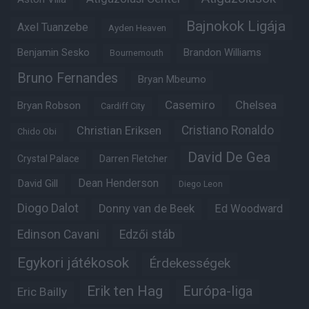
Bajnokok Ligája
Axel Tuanzebe
Ayden Heaven
Benjamin Sesko
Brandon Williams
Bournemouth
Bruno Fernandes
Bryan Mbeumo
Casemiro
Chelsea
Bryan Robson
Cardiff City
Christian Eriksen
Cristiano Ronaldo
Chido Obi
David De Gea
Crystal Palace
Darren Fletcher
Dean Henderson
David Gill
Diego Leon
Diogo Dalot
Donny van de Beek
Ed Woodward
Edinson Cavani
Edzői stáb
Egykori játékosok
Érdekességek
Erik ten Hag
Európa-liga
Eric Bailly