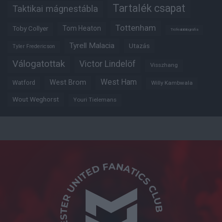
Tartalék csapat
Taktikai mágnestábla
Tottenham
Tom Heaton
Toby Collyer
Trófeabibliográfia
Tyrell Malacia
Utazás
Tyler Fredericson
Válogatottak
Victor Lindelöf
Visszhang
West Ham
West Brom
Watford
Willy Kambwala
Wout Weghorst
Youri Tielemans