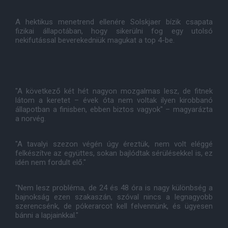
A hektikus menetrend ellenére Solskjaer bízik csapata
fizikai állapotában, hogy sikerülni fog egy utolsó
nekifutással beverekedniük magukat a top 4-be.
"A következő két hét nagyon mozgalmas lesz, de fitnek
látom a keretet – évek óta nem voltak ilyen kirobbanó
állapotban a finisben, ebben biztos vagyok" – magyarázta
a norvég.
"A tavalyi szezon végén úgy éreztük, nem volt eléggé
felkészítve az együttes, sokan bajlódtak sérülésekkel is, ez
idén nem fordult elő."
"Nem lesz probléma, de 24 és 48 óra is nagy különbség a
bajnokság ezen szakaszán, szóval nincs a legnagyobb
szerencsénk, de pókerarcot kell felvennünk, és ügyesen
bánni a lapjainkkal."