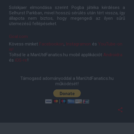
Solskjaer elmondása szerint Pogba játéka kérdéses a
Selhurst Parkban, mivel hosszú sérülés után tért vissza, így
állapota nem biztos, hogy megengedi az ilyen sűrű
ütemezésű fellépéseket.
Goal.com
Kövess minket
Facebookon
,
Instagramon
és
YouTube-on
is!
Töltsd le a ManUtdFanatics.hu mobil applikációt
Androidra
és
iOS-re
!
Támogasd adományoddal a ManUtdFanatics.hu
működését!