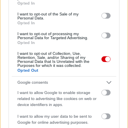
grant or deny consent to Google and its third-party tags to
Opted In
Paris Saint-Germain
vs
use your data for below specified purposes in below Google
consent section.
I want to opt-out of the Sale of my
Manchester United
Personal Data.
Opted In
Felkészülési szezon 4. mérkőzés
Nya Ullevi, Göteborg
I want to opt-out of processing my
2026-08-08 17:00
Personal Data for Targeted Advertising.
Opted In
0 nap 23 óra 21 perc 27 másodperc
I want to opt-out of Collection, Use,
Retention, Sale, and/or Sharing of my
Personal Data that Is Unrelated with the
Purposes for which it was collected.
Leeds United
vs
Manchester United
2026-08-12 20:30
Opted Out
AC Milan
vs
Manchester United
2026-08-15 18:00
Google consents
ELŐZŐ MÉRKŐZÉSEK
I want to allow Google to enable storage
related to advertising like cookies on web or
device identifiers in apps.
Támogatás
I want to allow my user data to be sent to
Google for online advertising purposes.