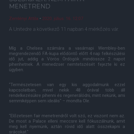
MENETREND
Zemlényi Attila
•
2020. július. 16. 12:07
A Unitedre a következő 11 napban 4 mérkőzés vár.
Míg a Chelsea számára a vasárnapi Wembley-ben
megrendezendő FA-kupa elődöntő előtt 4 nap felkészülési
idő jut, addig a Vörös Ördögök mindössze 2 napot
pihenhetnek. A menedzser nemtetszését fejezte ki ez
ügyben.
"Természetesen van egy kis aggodalmunk ezzel
kapcsolatban, mivel nekik 48 órával több áll
rendelkezésükre pihenni és regenerálódni, mint nekünk, ami
semmiképpen sem ideális" – mondta Ole.
"Előzetesen fair menetrendről volt szó, ez viszont nem az.
De most a Palace elleni meccsre kell fókuszálnunk, amit
meg kell nyernünk, aztán rövid idő alatt összekapni a
srácokat."