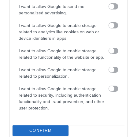
Támogasd adományoddal
I want to allow Google to send me
a ManUtdFanatics.hu működését!
personalized advertising.
I want to allow Google to enable storage
related to analytics like cookies on web or
device identifiers in apps.
I want to allow Google to enable storage
Kapcsolódó hírek
related to functionality of the website or app.
I want to allow Google to enable storage
OLE GUNNAR SOLSKJAER
related to personalization.
I want to allow Google to enable storage
related to security, including authentication
functionality and fraud prevention, and other
SOLSKJAER VOLT AZ EGYIK
user protection.
LEGJOBB IGAZOLÁSUNK
CONFIRM