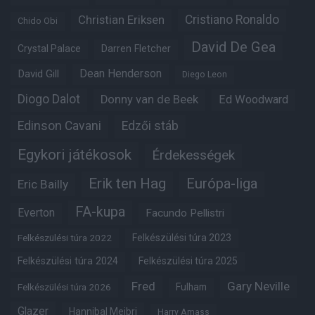
Christian Eriksen
Cristiano Ronaldo
Chido Obi
David De Gea
Crystal Palace
Darren Fletcher
Dean Henderson
David Gill
Diego Leon
Diogo Dalot
Donny van de Beek
Ed Woodward
Edinson Cavani
Edzői stáb
Egykori játékosok
Érdekességek
Erik ten Hag
Európa-liga
Eric Bailly
FA-kupa
Everton
Facundo Pellistri
Felkészülési túra 2022
Felkészülési túra 2023
Felkészülési túra 2024
Felkészülési túra 2025
Fred
Gary Neville
Felkészülési túra 2026
Fulham
Glazer
Hannibal Mejbri
Harry Amass