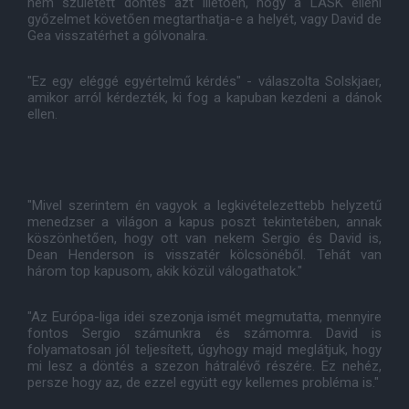
nem született döntés azt illetően, hogy a LASK elleni
győzelmet követően megtarthatja-e a helyét, vagy David de
Gea visszatérhet a gólvonalra.
"Ez egy eléggé egyértelmű kérdés" - válaszolta Solskjaer,
amikor arról kérdezték, ki fog a kapuban kezdeni a dánok
ellen.
"Mivel szerintem én vagyok a legkivételezettebb helyzetű
menedzser a világon a kapus poszt tekintetében, annak
köszönhetően, hogy ott van nekem Sergio és David is,
Dean Henderson is visszatér kölcsönéből. Tehát van
három top kapusom, akik közül válogathatok."
"Az Európa-liga idei szezonja ismét megmutatta, mennyire
fontos Sergio számunkra és számomra. David is
folyamatosan jól teljesített, úgyhogy majd meglátjuk, hogy
mi lesz a döntés a szezon hátralévő részére. Ez nehéz,
persze hogy az, de ezzel együtt egy kellemes probléma is."