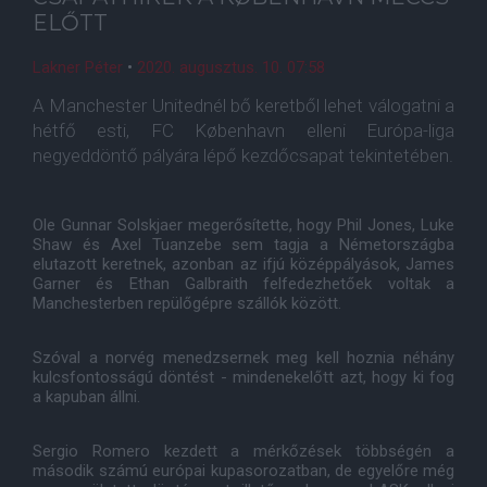
ELŐTT
Lakner Péter
•
2020. augusztus. 10. 07:58
A Manchester Unitednél bő keretből lehet válogatni a
hétfő esti, FC København elleni Európa-liga
negyeddöntő pályára lépő kezdőcsapat tekintetében.
Ole Gunnar Solskjaer megerősítette, hogy Phil Jones, Luke
Shaw és Axel Tuanzebe sem tagja a Németországba
elutazott keretnek, azonban az ifjú középpályások, James
Garner és Ethan Galbraith felfedezhetőek voltak a
Manchesterben repülőgépre szállók között.
Szóval a norvég menedzsernek meg kell hoznia néhány
kulcsfontosságú döntést - mindenekelőtt azt, hogy ki fog
a kapuban állni.
Sergio Romero kezdett a mérkőzések többségén a
második számú európai kupasorozatban, de egyelőre még