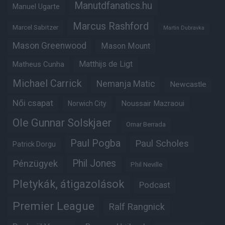
Manutdfanatics.hu
Manuel Ugarte
Marcus Rashford
Marcel Sabitzer
Martin Dubravka
Mason Greenwood
Mason Mount
Matthijs de Ligt
Matheus Cunha
Michael Carrick
Nemanja Matic
Newcastle
Női csapat
Noussair Mazraoui
Norwich City
Ole Gunnar Solskjaer
Omar Berrada
Paul Pogba
Paul Scholes
Patrick Dorgu
Phil Jones
Pénzügyek
Phil Neville
Pletykák, átigazolások
Podcast
Premier League
Ralf Rangnick