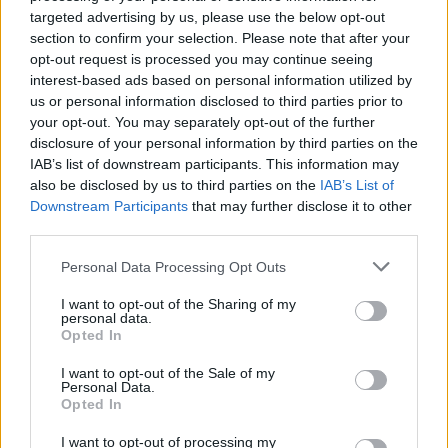
targeted advertising by us, please use the below opt-out
section to confirm your selection. Please note that after your
opt-out request is processed you may continue seeing
interest-based ads based on personal information utilized by
us or personal information disclosed to third parties prior to
your opt-out. You may separately opt-out of the further
disclosure of your personal information by third parties on the
IAB’s list of downstream participants. This information may
also be disclosed by us to third parties on the
IAB’s List of
Downstream Participants
that may further disclose it to other
third parties.
Please note that this website/app uses one or more Google
Personal Data Processing Opt Outs
services and may gather and store information including but
not limited to your visit or usage behaviour. You may click to
I want to opt-out of the Sharing of my
personal data.
grant or deny consent to Google and its third-party tags to
Meccs Center
Opted In
use your data for below specified purposes in below Google
consent section.
I want to opt-out of the Sale of my
Personal Data.
Leeds United
vs
Manchester
Opted In
United
I want to opt-out of processing my