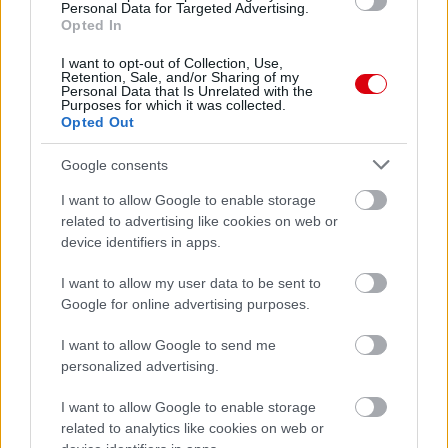
Personal Data for Targeted Advertising.
Opted In
Felkészülési szezon 5. mérkőzés
Croke Park, Dublin
I want to opt-out of Collection, Use,
2026-08-12 20:30
Retention, Sale, and/or Sharing of my
Personal Data that Is Unrelated with the
Purposes for which it was collected.
2 nap 8 óra 55 perc 7 másodperc
Opted Out
Google consents
AC Milan
vs
Manchester United
2026-08-15 18:00
I want to allow Google to enable storage
ELŐZŐ MÉRKŐZÉSEK
related to advertising like cookies on web or
device identifiers in apps.
I want to allow my user data to be sent to
Támogatás
Google for online advertising purposes.
I want to allow Google to send me
Támogasd adományoddal
personalized advertising.
a ManUtdFanatics.hu működését!
I want to allow Google to enable storage
related to analytics like cookies on web or