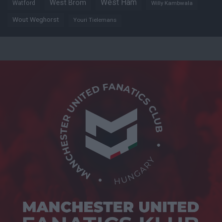
West Ham
West Brom
Watford
Willy Kambwala
Wout Weghorst
Youri Tielemans