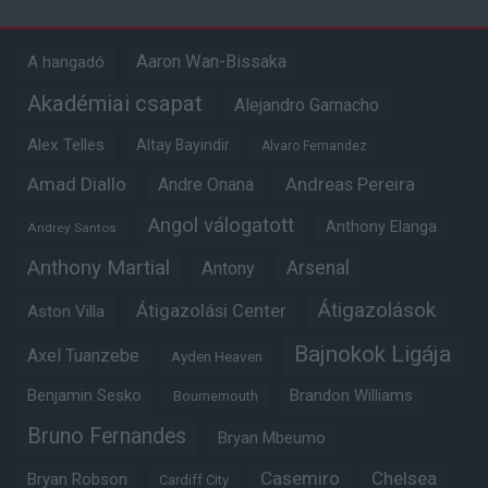
Aaron Wan-Bissaka
A hangadó
Akadémiai csapat
Alejandro Garnacho
Alex Telles
Altay Bayindir
Alvaro Fernandez
Amad Diallo
Andre Onana
Andreas Pereira
Angol válogatott
Anthony Elanga
Andrey Santos
Anthony Martial
Arsenal
Antony
Átigazolások
Átigazolási Center
Aston Villa
Bajnokok Ligája
Axel Tuanzebe
Ayden Heaven
Benjamin Sesko
Brandon Williams
Bournemouth
Bruno Fernandes
Bryan Mbeumo
Casemiro
Chelsea
Bryan Robson
Cardiff City