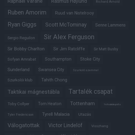
Raphaël Varane
Rasmus Højlund
Richard Arnold
Ruben Amorim
Ruud van Nistelrooy
Ryan Giggs
Scott McTominay
Senne Lammens
Sir Alex Ferguson
Sergio Reguilon
Sir Bobby Charlton
Sir Jim Ratcliffe
Sir Matt Busby
Southampton
Stoke City
Sofyan Amrabat
Sunderland
Swansea City
Szurkoló szemmel
Tahith Chong
Szurkolói klub
Tartalék csapat
Taktikai mágnestábla
Tottenham
Tom Heaton
Toby Collyer
Trófeabibliográfia
Tyrell Malacia
Utazás
Tyler Fredericson
Válogatottak
Victor Lindelöf
Visszhang