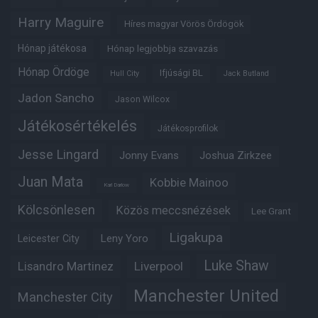
Harry Maguire
Híres magyar Vörös Ördögök
Hónap játékosa
Hónap legjobbja szavazás
Hónap Ördöge
Ifjúsági BL
Hull City
Jack Butland
Jadon Sancho
Jason Wilcox
Játékosértékelés
Játékosprofilok
Jesse Lingard
Jonny Evans
Joshua Zirkzee
Juan Mata
Kobbie Mainoo
Karl Darlow
Kölcsönlesen
Közös meccsnézések
Lee Grant
Ligakupa
Leny Yoro
Leicester City
Luke Shaw
Lisandro Martinez
Liverpool
Manchester United
Manchester City