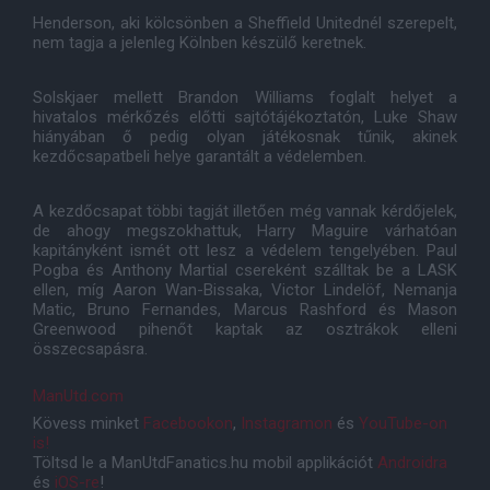
Henderson, aki kölcsönben a Sheffield Unitednél szerepelt,
nem tagja a jelenleg Kölnben készülő keretnek.
Solskjaer mellett Brandon Williams foglalt helyet a
hivatalos mérkőzés előtti sajtótájékoztatón, Luke Shaw
hiányában ő pedig olyan játékosnak tűnik, akinek
kezdőcsapatbeli helye garantált a védelemben.
A kezdőcsapat többi tagját illetően még vannak kérdőjelek,
de ahogy megszokhattuk, Harry Maguire várhatóan
kapitányként ismét ott lesz a védelem tengelyében. Paul
Pogba és Anthony Martial csereként szálltak be a LASK
ellen, míg Aaron Wan-Bissaka, Victor Lindelöf, Nemanja
Matic, Bruno Fernandes, Marcus Rashford és Mason
Greenwood pihenőt kaptak az osztrákok elleni
összecsapásra.
ManUtd.com
Kövess minket
Facebookon
,
Instagramon
és
YouTube-on
is!
Töltsd le a ManUtdFanatics.hu mobil applikációt
Androidra
és
iOS-re
!