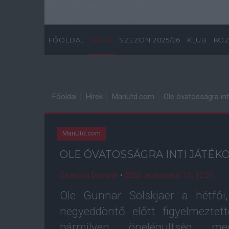
FŐOLDAL
HÍREK
SZEZON 2025/26
KLUB
KÖZ
Főoldal
Hírek
ManUtd.com
Ole óvatosságra int
ManUtd.com
OLE ÓVATOSSÁGRA INTI JÁTÉKO
Csáscsu Dominik
•
2020. augusztus. 10. 12:31
Ole Gunnar Solskjaer a hétfői
negyeddöntő előtt figyelmeztet
bármilyen önelégültség m