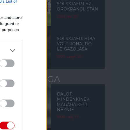
B’s List of
SOLSKJAERT AZ
ÖRÖKRANGLISTÁN
2024. jan. 20.
er and store
to grant or
ed purposes
SOLSKJAER: HIBA
VOLT RONALDO
LEIGAZOLÁSA
2023. szept. 20.
EURÓPA-LIGA
DALOT:
MINDENKINEK
MAGÁBA KELL
NÉZNIE
2025. máj. 22.