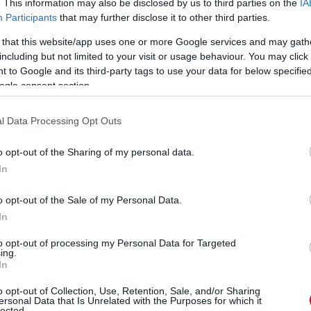
. This information may also be disclosed by us to third parties on the
IA
Participants
that may further disclose it to other third parties.
vel való kapcsolatát a tegnapi (vasárnapi) mérkőzést
 that this website/app uses one or more Google services and may gath
nem fogja elkövetni azt a hibát, hogy lebecsülje az
including but not limited to your visit or usage behaviour. You may click 
 to Google and its third-party tags to use your data for below specifi
ogle consent section.
ezett vissza a 47 éves szakember. "Amikor a Moldénál
k, - ha ellenük játszottunk - hogy megállíthassuk őt. Ő
l Data Processing Opt Outs
o opt-out of the Sharing of my personal data.
In
s áll mögötte. Városi csapatában kezdte karrierjét, a
 a København kispadján. Volt Németországban is,
o opt-out of the Sale of my Personal Data.
repelt a Wolvesszal.
In
to opt-out of processing my Personal Data for Targeted
völgyei, de mindig feltornázta magát. Egy örökséget
ing.
döntőben, úgyhogy ez egy szintlépés neki is. Mikor a
In
 is a Københavnhoz mentem tanulni, úgyhogy nagyon
r kikaptak a Chelsea ellen, úgyhogy remélem, hogy ez
o opt-out of Collection, Use, Retention, Sale, and/or Sharing
ersonal Data that Is Unrelated with the Purposes for which it
lected.