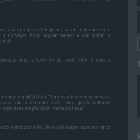
rszágba, hogy részt vegyenek az ott megrendezésre
ék a norvégot, hogy hogyan tervezi a klub lekötni a
 alatt.
súlyozva, hogy a keret és az edzői stáb is csak a
 - mondta a triplázó hős. "Természetesen megvannak a
meccs van a szemem előtt. Nem gondolkodhatsz
 teljesítesz megfelelően, mehetsz haza."
kező mérkőzés előtt. Jelen pillanatban azonban nincs