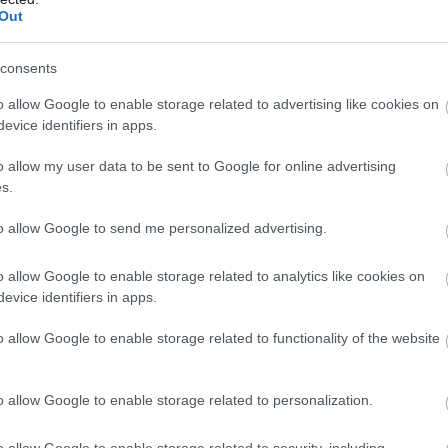
Out
consents
y a legutóbbi 23 mérkőzésük során csupán egyszer
csapat formajavulásáról kérdezték.
o allow Google to enable storage related to advertising like cookies on
evice identifiers in apps.
n meccs előtt, ami nemcsak, hogy továbbnyújthatja ezt
né a Vörös Ördögöket attól, hogy a klublegenda
o allow my user data to be sent to Google for online advertising
s.
to allow Google to send me personalized advertising.
ube-on is!
droidra
és
iOS-re
!
o allow Google to enable storage related to analytics like cookies on
evice identifiers in apps.
ManUtdFanatics.hu működését!
o allow Google to enable storage related to functionality of the website
o allow Google to enable storage related to personalization.
o allow Google to enable storage related to security, including