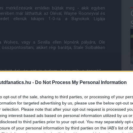
leni mérkőzésünk emlékei bújtak meg - akik egyben
erében már láthattuk az Oléval, Wayne Rooneyval és
tedet ellenük kikapni 1-0-ra a Bajnokok Ligája
 Wolves, vagy a Sevilla ellen lépnénk pályára, Ole
 összpontosítani, akiket régi barátja, Stale Solbakken
épített fel, és azt is tudom, hogy mik a terveik" -
m már ellenük, mikor a Moldét irányítottam. Hosszú
 remek történelme van az európai kupasorozatok
dfanatics.hu -
Do Not Process My Personal Information
to opt-out of the sale, sharing to third parties, or processing of your per
formation for targeted advertising by us, please use the below opt-out s
 játékosokkal rendelkezik. Fiatal támadókkal
r selection. Please note that after your opt-out request is processed y
alamint tapasztalt játékosaik vannak a középpályán és
eing interest-based ads based on personal information utilized by us or
n a csapatmunka, és az a rendezettség, ami Stale
disclosed to third parties prior to your opt-out. You may separately opt-
losure of your personal information by third parties on the IAB’s list of