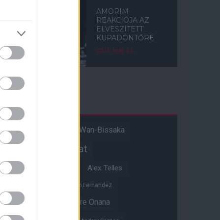
AMORIM
REAKCIÓJA AZ
ELVESZÍTETT
KUPADÖNTŐRE
2025. máj. 22.
Címkék
Aaron Wan-Bissaka
A hangadó
Akadémiai csapat
Alejandro Garnacho
Alex Telles
Altay Bayindir
Alvaro Fernandez
Amad Diallo
Andre Onana
Andreas Pereira