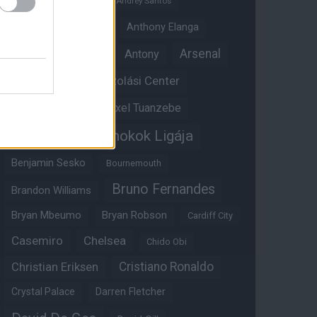
Andrey Santos
Angol válogatott
Anthony Elanga
Anthony Martial
Arsenal
Antony
Átigazolási Center
Aston Villa
Átigazolások
Axel Tuanzebe
Bajnokok Ligája
Ayden Heaven
Benjamin Sesko
Bournemouth
Bruno Fernandes
Brandon Williams
Bryan Mbeumo
Bryan Robson
Cardiff City
Casemiro
Chelsea
Chido Obi
Christian Eriksen
Cristiano Ronaldo
Crystal Palace
Darren Fletcher