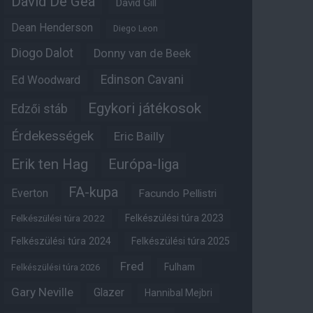
David De Gea
David Gill
Dean Henderson
Diego Leon
Diogo Dalot
Donny van de Beek
Edinson Cavani
Ed Woodward
Egykori játékosok
Edzői stáb
Érdekességek
Eric Bailly
Erik ten Hag
Európa-liga
FA-kupa
Everton
Facundo Pellistri
Felkészülési túra 2022
Felkészülési túra 2023
Felkészülési túra 2024
Felkészülési túra 2025
Fred
Fulham
Felkészülési túra 2026
Gary Neville
Glazer
Hannibal Mejbri