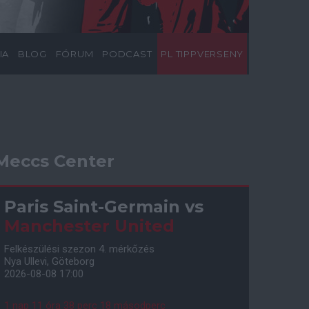
IA
BLOG
FÓRUM
PODCAST
PL TIPPVERSENY
Meccs Center
Paris Saint-Germain
vs
Manchester United
Felkészülési szezon 4. mérkőzés
Nya Ullevi, Göteborg
2026-08-08 17:00
1 nap 11 óra 38 perc 17 másodperc