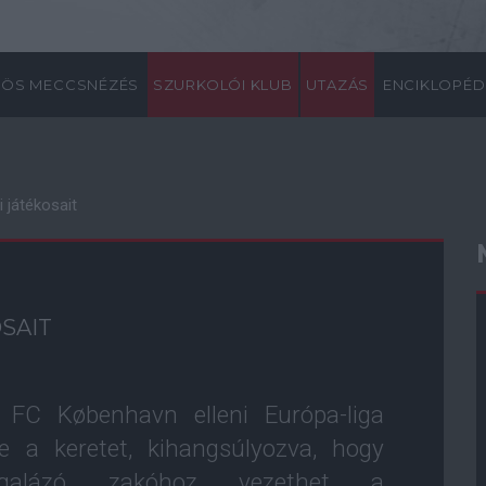
ÖS MECCSNÉZÉS
SZURKOLÓI KLUB
UTAZÁS
ENCIKLOPÉD
i játékosait
SAIT
, FC København elleni Európa-liga
te a keretet, kihangsúlyozva, hogy
egalázó zakóhoz vezethet a