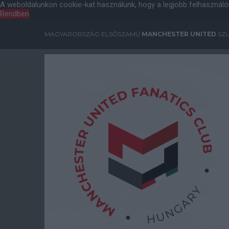
A weboldalunkon cookie-kat használunk, hogy a legjobb felhasználó
Rendben
MAGYARORSZÁG ELSŐSZÁMÚ
MANCHESTER UNITED
SZU