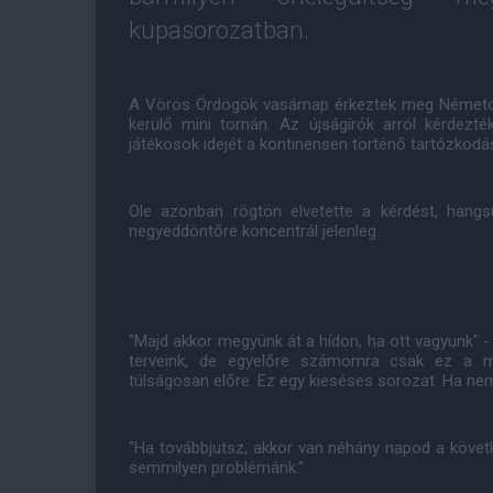
kupasorozatban.
A Vörös Ördögök vasárnap érkeztek meg Németo
kerülő mini tornán. Az újságírók arról kérdezt
játékosok idejét a kontinensen történő tartózkodás
Ole azonban rögtön elvetette a kérdést, hang
negyeddöntőre koncentrál jelenleg.
"Majd akkor megyünk át a hídon, ha ott vagyunk"
terveink, de egyelőre számomra csak ez a 
túlságosan előre. Ez egy kieséses sorozat. Ha nem
"Ha továbbjutsz, akkor van néhány napod a követ
semmilyen problémánk."