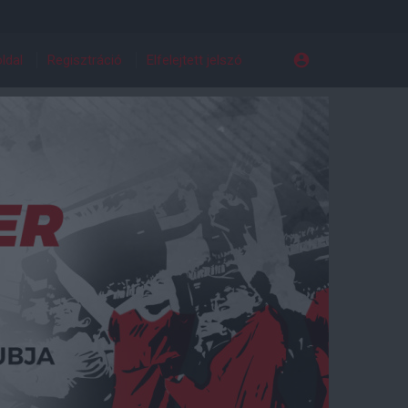
ldal
Regisztráció
Elfelejtett jelszó