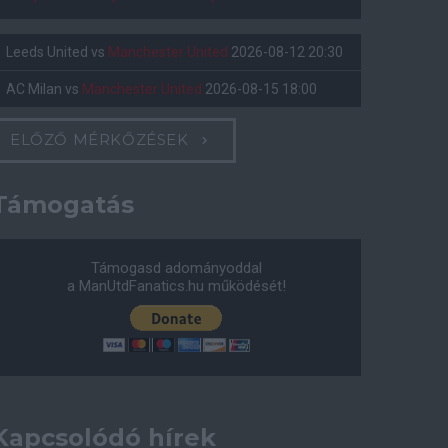
Leeds United
vs
Manchester United
2026-08-12 20:30
AC Milan
vs
Manchester United
2026-08-15 18:00
ELŐZŐ MÉRKŐZÉSEK
Támogatás
Támogasd adományoddal
a ManUtdFanatics.hu működését!
Kapcsolódó hírek