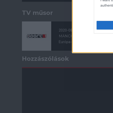
authenti
TV műsor
2020-08-10 21:00
MANCHESTER UNITED - FC
Európa-liga negyeddöntő, ÉLŐ
Hozzászólások