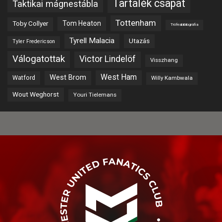
Tartalék csapat
Taktikai mágnestábla
Tottenham
Tom Heaton
Toby Collyer
Trófeabibliográfia
Tyrell Malacia
Utazás
Tyler Fredericson
Válogatottak
Victor Lindelöf
Visszhang
West Ham
West Brom
Watford
Willy Kambwala
Wout Weghorst
Youri Tielemans