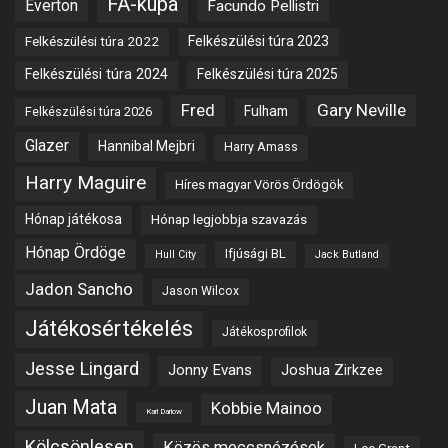
FA-kupa
Everton
Facundo Pellistri
Felkészülési túra 2022
Felkészülési túra 2023
Felkészülési túra 2024
Felkészülési túra 2025
Fred
Gary Neville
Fulham
Felkészülési túra 2026
Glazer
Hannibal Mejbri
Harry Amass
Harry Maguire
Híres magyar Vörös Ördögök
Hónap játékosa
Hónap legjobbja szavazás
Hónap Ördöge
Ifjúsági BL
Hull City
Jack Butland
Jadon Sancho
Jason Wilcox
Játékosértékelés
Játékosprofilok
Jesse Lingard
Jonny Evans
Joshua Zirkzee
Juan Mata
Kobbie Mainoo
Karl Darlow
Kölcsönlesen
Közös meccsnézések