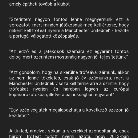
amely építheti tovább a klubot.
"Szerintem nagyon fontos lenne megnyernünk ezt a
sorozatot, mert minden játékosnak meg kell értenie, hogy
miként kell trófeát nyerni a Manchester Uniteddel" - kezdte
a portugál válogatott középpályás.
"Az edző és a játékosok számára ez egyaránt fontos
dolog, mert szerintem mostanáig nagyon jól teljesítettünk."
"Azt gondolom, hogy ha sikerülne trófeával zárnunk, akkor
az nem lenne tökéletes, csak jó év számunkra, mert a
Manchester Unitednek vissza kell térnie arra a szintre, hogy
trófeákat nyerjen és harcban legyen az európai
kupasorozatokban, illetve a bajnokságban egyaránt."
"Egy szép végjáték megalapozhatja a következő szezon jó
kezdetét."
A United, amelyet sokan a sikerekkel azonosítanak, csak
három trófeát tudott nyerni azóta, hogy 2013-ban