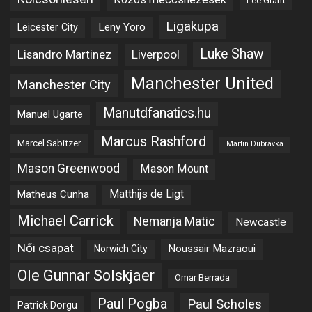
Lee Grant
Ligakupa
Leny Yoro
Leicester City
Luke Shaw
Lisandro Martinez
Liverpool
Manchester United
Manchester City
Manutdfanatics.hu
Manuel Ugarte
Marcus Rashford
Marcel Sabitzer
Martin Dubravka
Mason Greenwood
Mason Mount
Matheus Cunha
Matthijs de Ligt
Michael Carrick
Nemanja Matic
Newcastle
Női csapat
Noussair Mazraoui
Norwich City
Ole Gunnar Solskjaer
Omar Berrada
Paul Pogba
Paul Scholes
Patrick Dorgu