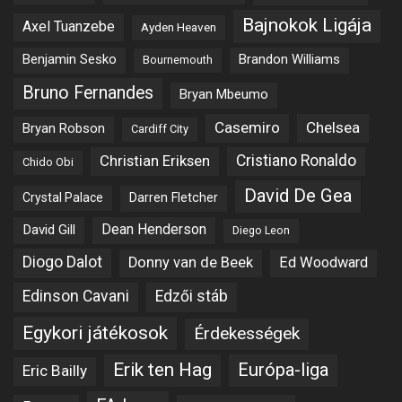
Bajnokok Ligája
Axel Tuanzebe
Ayden Heaven
Benjamin Sesko
Brandon Williams
Bournemouth
Bruno Fernandes
Bryan Mbeumo
Casemiro
Chelsea
Bryan Robson
Cardiff City
Christian Eriksen
Cristiano Ronaldo
Chido Obi
David De Gea
Crystal Palace
Darren Fletcher
Dean Henderson
David Gill
Diego Leon
Diogo Dalot
Donny van de Beek
Ed Woodward
Edinson Cavani
Edzői stáb
Egykori játékosok
Érdekességek
Erik ten Hag
Európa-liga
Eric Bailly