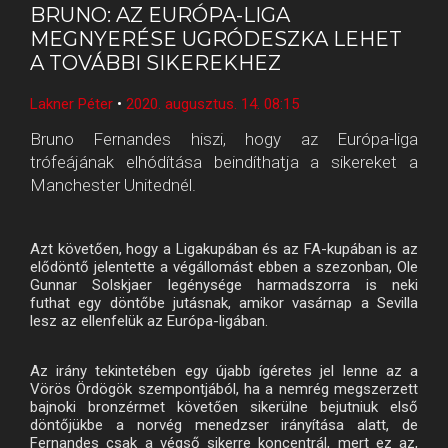
BRUNO: AZ EURÓPA-LIGA
MEGNYERÉSE UGRÓDESZKA LEHET
A TOVÁBBI SIKEREKHEZ
Lakner Péter
•
2020. augusztus. 14. 08:15
Bruno Fernandes hiszi, hogy az Európa-liga
trófeájának elhódítása beindíthatja a sikereket a
Manchester Unitednél.
Azt követően, hogy a Ligakupában és az FA-kupában is az
elődöntő jelentette a végállomást ebben a szezonban, Ole
Gunnar Solskjaer legénysége harmadszorra is neki
futhat egy döntőbe jutásnak, amikor vasárnap a Sevilla
lesz az ellenfelük az Európa-ligában.
Az irány tekintetében egy újabb ígéretes jel lenne az a
Vörös Ördögök szempontjából, ha a nemrég megszerzett
bajnoki bronzérmet követően sikerülne bejutniuk első
döntőjükbe a norvég menedzser irányítása alatt, de
Fernandes csak a végső sikerre koncentrál, mert ez az,