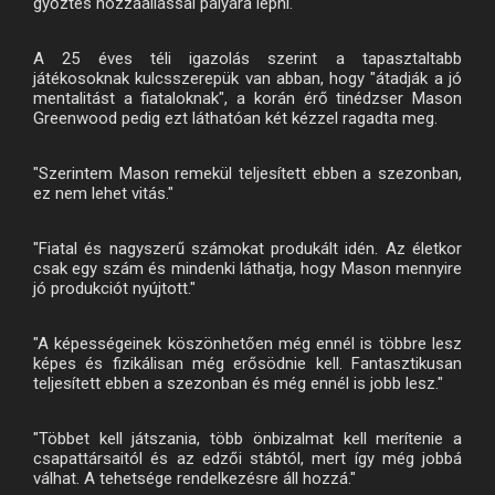
győztes hozzáállással pályára lépni.
A 25 éves téli igazolás szerint a tapasztaltabb
játékosoknak kulcsszerepük van abban, hogy "átadják a jó
mentalitást a fiataloknak", a korán érő tinédzser Mason
Greenwood pedig ezt láthatóan két kézzel ragadta meg.
"Szerintem Mason remekül teljesített ebben a szezonban,
ez nem lehet vitás."
"Fiatal és nagyszerű számokat produkált idén. Az életkor
csak egy szám és mindenki láthatja, hogy Mason mennyire
jó produkciót nyújtott."
"A képességeinek köszönhetően még ennél is többre lesz
képes és fizikálisan még erősödnie kell. Fantasztikusan
teljesített ebben a szezonban és még ennél is jobb lesz."
"Többet kell játszania, több önbizalmat kell merítenie a
csapattársaitól és az edzői stábtól, mert így még jobbá
válhat. A tehetsége rendelkezésre áll hozzá."