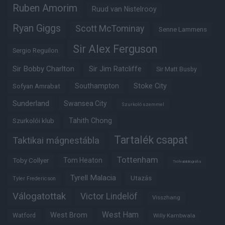
Ruben Amorim
Ruud van Nistelrooy
Ryan Giggs
Scott McTominay
Senne Lammens
Sir Alex Ferguson
Sergio Reguilon
Sir Bobby Charlton
Sir Jim Ratcliffe
Sir Matt Busby
Southampton
Stoke City
Sofyan Amrabat
Sunderland
Swansea City
Szurkoló szemmel
Tahith Chong
Szurkolói klub
Tartalék csapat
Taktikai mágnestábla
Tottenham
Tom Heaton
Toby Collyer
Trófeabibliográfia
Tyrell Malacia
Utazás
Tyler Fredericson
Válogatottak
Victor Lindelöf
Visszhang
West Ham
West Brom
Watford
Willy Kambwala