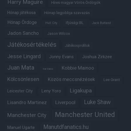
Harry Maguire
Híres magyar Vörös Ördögök
Hónap játékosa
Hónap legjobbja szavazás
Hónap Ördöge
Ifjúsági BL
Hull City
Jack Butland
Jadon Sancho
Jason Wilcox
Játékosértékelés
Játékosprofilok
Jesse Lingard
Jonny Evans
Joshua Zirkzee
Juan Mata
Kobbie Mainoo
Karl Darlow
Kölcsönlesen
Közös meccsnézések
Lee Grant
Ligakupa
Leny Yoro
Leicester City
Luke Shaw
Lisandro Martinez
Liverpool
Manchester United
Manchester City
Manutdfanatics.hu
Manuel Ugarte