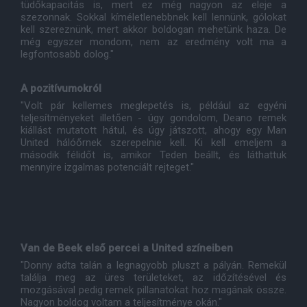
tüdőkapacitás is, mert ez még nagyon az eleje a
szezonnak. Sokkal kíméletlenebbnek kell lennünk, gólokat
kell szereznünk, mert akkor boldogan mehetünk haza. De
még egyszer mondom, nem az eredmény volt ma a
legfontosabb dolog."
A pozitívumokról
"Volt pár kellemes meglepetés is, például az egyéni
teljesítményeket illetően - úgy gondolom, Deano remek
kiállást mutatott hátul, és úgy játszott, ahogy egy Man
United hálóőrnek szerepelnie kell. Ki kell emeljem a
második félidőt is, amikor Teden beállt, és láthattuk
mennyire izgalmas potenciált rejteget."
Van de Beek első percei a United színeiben
"Donny adta talán a legnagyobb pluszt a pályán. Remekül
találja meg az üres területeket, az időzítésével és
mozgásával pedig remek pillanatokat hoz magának össze.
Nagyon boldog voltam a teljesítménye okán."