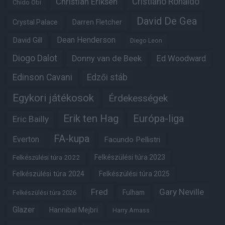
Christian Eriksen
Cristiano Ronaldo
Chido Obi
David De Gea
Crystal Palace
Darren Fletcher
Dean Henderson
David Gill
Diego Leon
Diogo Dalot
Donny van de Beek
Ed Woodward
Edinson Cavani
Edzői stáb
Egykori játékosok
Érdekességek
Erik ten Hag
Európa-liga
Eric Bailly
FA-kupa
Everton
Facundo Pellistri
Felkészülési túra 2022
Felkészülési túra 2023
Felkészülési túra 2024
Felkészülési túra 2025
Fred
Gary Neville
Fulham
Felkészülési túra 2026
Glazer
Hannibal Mejbri
Harry Amass