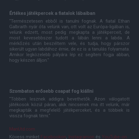
Értékes játékpercek a fiatalok lábaiban
"Természetesen ebből is tanulni fognak. A fiatal Ethan
Galbraith nyár óta velünk van, ott volt az Európa-ligában is,
velünk edzett, most pedig megkapta a játékperceit, de
most kevesebbszer tudott a lábán lenni a labda. A
mérkőzés után beszéltem vele, és tudja, hogy párszor
sikerült ugyan labdához érnie, de ez is a tanulás folyamata.
Amikor legközelebb pályára lép ez segíteni fogja abban,
hogy készen álljon."
Szombaton erősebb csapat fog kiállni
"Többen lesznek addigra bevethetők. Azon válogatott
játékosok közül páran, akik nincsenek ma itt velünk, már
megkapták a megfelelő játékperceket, és a többiek is
vissza fognak térni."
ManUtd.com
Kövess minket
Facebookon
,
Instagramon
és
YouTube-on