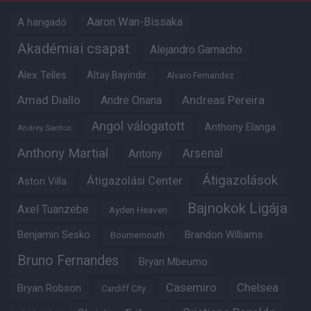
Aaron Wan-Bissaka
A hangadó
Akadémiai csapat
Alejandro Garnacho
Alex Telles
Altay Bayindir
Alvaro Fernandez
Amad Diallo
Andre Onana
Andreas Pereira
Angol válogatott
Anthony Elanga
Andrey Santos
Anthony Martial
Arsenal
Antony
Átigazolások
Átigazolási Center
Aston Villa
Bajnokok Ligája
Axel Tuanzebe
Ayden Heaven
Benjamin Sesko
Brandon Williams
Bournemouth
Bruno Fernandes
Bryan Mbeumo
Casemiro
Chelsea
Bryan Robson
Cardiff City