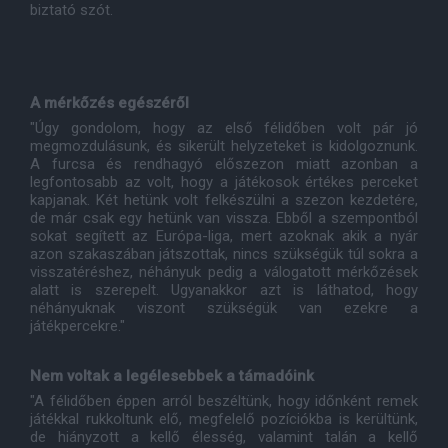
biztató szót.
A mérkőzés egészéről
"Úgy gondolom, hogy az első félidőben volt pár jó
megmozdulásunk, és sikerült helyzeteket is kidolgoznunk.
A furcsa és rendhagyó előszezon miatt azonban a
legfontosabb az volt, hogy a játékosok értékes perceket
kapjanak. Két hetünk volt felkészülni a szezon kezdetére,
de már csak egy hetünk van vissza. Ebből a szempontból
sokat segített az Európa-liga, mert azoknak akik a nyár
azon szakaszában játszottak, nincs szükségük túl sokra a
visszatéréshez, néhányuk pedig a válogatott mérkőzések
alatt is szerepelt. Ugyanakkor azt is láthatod, hogy
néhányuknak viszont szükségük van ezekre a
játékpercekre."
Nem voltak a legélesebbek a támadóink
"A félidőben éppen arról beszéltünk, hogy időnként remek
játékkal rukkoltunk elő, megfelelő pozíciókba is kerültünk,
de hiányzott a kellő élesség, valamint talán a kellő