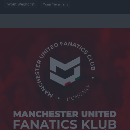
Wout Weghorst
Youri Tielemans