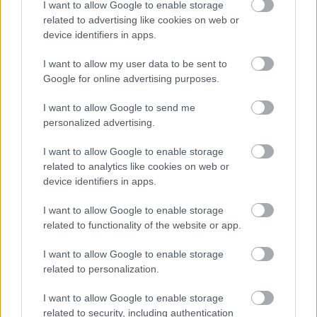
I want to allow Google to enable storage
2 nap 10 óra 41 perc 49 másodperc
related to advertising like cookies on web or
device identifiers in apps.
Leeds United
vs
Manchester United
2026-08-12 20:30
I want to allow my user data to be sent to
Google for online advertising purposes.
AC Milan
vs
Manchester United
2026-08-15 18:00
I want to allow Google to send me
ELŐZŐ MÉRKŐZÉSEK
personalized advertising.
I want to allow Google to enable storage
Támogatás
related to analytics like cookies on web or
device identifiers in apps.
I want to allow Google to enable storage
Támogasd adományoddal
related to functionality of the website or app.
a ManUtdFanatics.hu működését!
I want to allow Google to enable storage
related to personalization.
I want to allow Google to enable storage
related to security, including authentication