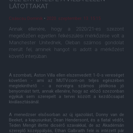
LÁTOTTAKAT
Csáscsu Dominik
•
2020. szeptember. 13. 15:15
Annak ellenére, hogy a 2020/21-es szezont
megelőzően egyetlen felkészülési mérkőzése volt a
Manchester Unitednek, Oleban számos gondolat
merült fel, aminek hangot is adott a mérkőzést
követő interjúban.
A szombati, Aston Villa ellen elszenvedett 1-0-s vereséget
követően - ami az MUTV.com-on teljes egészében
megtekinthető - a norvégra számos játékosa jó
benyomást tett, annak ellenére, hogy az előző szezonban
egyikük sem szerepelt a tervei között a kezdőcsapat
kiválasztásánál.
A menedzser elsősorban az új igazolást, Donny van de
Beeket, a kapusunkat, Dean Hendersont, és a fiatal védőt,
Teden Mengit illette dicsérő szavakkal, de az Akadémián
szereplő középpályás, Ethan Galbraith felé is intézett pár