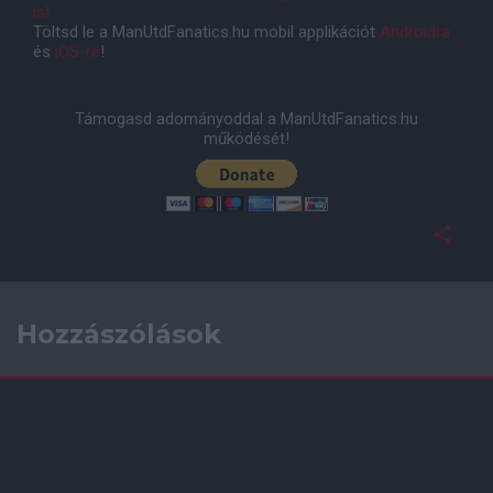
is!
Töltsd le a ManUtdFanatics.hu mobil applikációt
Androidra
és
iOS-re
!
Támogasd adományoddal a ManUtdFanatics.hu
működését!
Hozzászólások