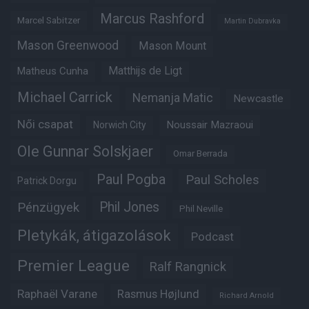
Marcus Rashford
Marcel Sabitzer
Martin Dubravka
Mason Greenwood
Mason Mount
Matheus Cunha
Matthijs de Ligt
Michael Carrick
Nemanja Matic
Newcastle
Női csapat
Noussair Mazraoui
Norwich City
Ole Gunnar Solskjaer
Omar Berrada
Paul Pogba
Paul Scholes
Patrick Dorgu
Phil Jones
Pénzügyek
Phil Neville
Pletykák, átigazolások
Podcast
Premier League
Ralf Rangnick
Raphaël Varane
Rasmus Højlund
Richard Arnold