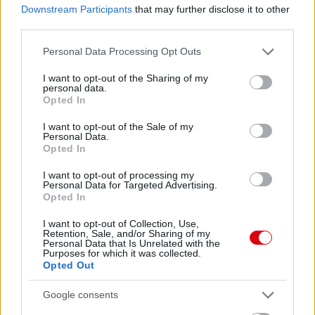
Downstream Participants
that may further disclose it to other
third parties.
Please note that this website/app uses one or more Google
Personal Data Processing Opt Outs
services and may gather and store information including but
not limited to your visit or usage behaviour. You may click to
I want to opt-out of the Sharing of my
personal data.
grant or deny consent to Google and its third-party tags to
Opted In
use your data for below specified purposes in below Google
consent section.
I want to opt-out of the Sale of my
Personal Data.
Opted In
Meccs Center
I want to opt-out of processing my
Personal Data for Targeted Advertising.
Opted In
Paris Saint-Germain
vs
I want to opt-out of Collection, Use,
Retention, Sale, and/or Sharing of my
Manchester United
Personal Data that Is Unrelated with the
Purposes for which it was collected.
Opted Out
Felkészülési szezon 4. mérkőzés
Nya Ullevi, Göteborg
Google consents
2026-08-08 17:00