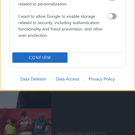
related to personalization.
I want to allow Google to enable storage
related to security, including authentication
HIVATALOS: PELLISTRI
functionality and fraud prevention, and other
TÁVOZOTT
user protection.
CONFIRM
MINDEN VÖRÖS ÖRDÖG
Data Deletion
Data Access
Privacy Policy
VISSZATÉRT
CARRINGTONBA
PELLISTRI GÓLT SZERZETT A