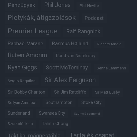
Phil Jones
Pénzügyek
Phil Neville
Pletykák, átigazolások
Podcast
Premier League
Ralf Rangnick
Raphaël Varane
Rasmus Højlund
Richard Arnold
Ruben Amorim
Ruud van Nistelrooy
Ryan Giggs
Scott McTominay
Senne Lammens
Sir Alex Ferguson
Sergio Reguilon
Sir Bobby Charlton
Sir Jim Ratcliffe
Sir Matt Busby
Southampton
Stoke City
Sofyan Amrabat
Sunderland
Swansea City
Szurkoló szemmel
Tahith Chong
Szurkolói klub
Tartalék csapat
Taktikai mágnestábla