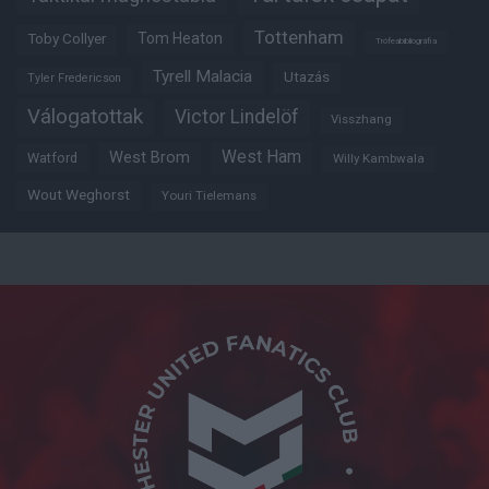
Tottenham
Tom Heaton
Toby Collyer
Trófeabibliográfia
Tyrell Malacia
Utazás
Tyler Fredericson
Válogatottak
Victor Lindelöf
Visszhang
West Ham
West Brom
Watford
Willy Kambwala
Wout Weghorst
Youri Tielemans