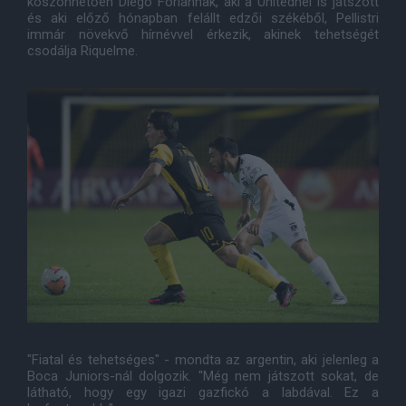
köszönhetően Diego Forlannak, aki a Unitednél is játszott
és aki előző hónapban felállt edzői székéből, Pellistri
immár növekvő hírnévvel érkezik, akinek tehetségét
csodálja Riquelme.
"Fiatal és tehetséges" - mondta az argentin, aki jelenleg a
Boca Juniors-nál dolgozik. "Még nem játszott sokat, de
látható, hogy egy igazi gazfickó a labdával. Ez a