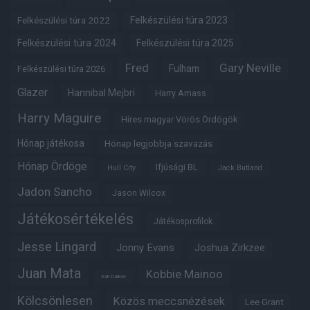
Felkészülési túra 2022
Felkészülési túra 2023
Felkészülési túra 2024
Felkészülési túra 2025
Fred
Gary Neville
Fulham
Felkészülési túra 2026
Glazer
Hannibal Mejbri
Harry Amass
Harry Maguire
Híres magyar Vörös Ördögök
Hónap játékosa
Hónap legjobbja szavazás
Hónap Ördöge
Ifjúsági BL
Hull City
Jack Butland
Jadon Sancho
Jason Wilcox
Játékosértékelés
Játékosprofilok
Jesse Lingard
Jonny Evans
Joshua Zirkzee
Juan Mata
Kobbie Mainoo
Karl Darlow
Kölcsönlesen
Közös meccsnézések
Lee Grant