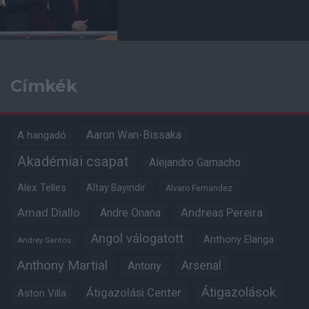
Címkék
Aaron Wan-Bissaka
A hangadó
Akadémiai csapat
Alejandro Garnacho
Alex Telles
Altay Bayindir
Alvaro Fernandez
Amad Diallo
Andre Onana
Andreas Pereira
Angol válogatott
Anthony Elanga
Andrey Santos
Anthony Martial
Arsenal
Antony
Átigazolások
Átigazolási Center
Aston Villa