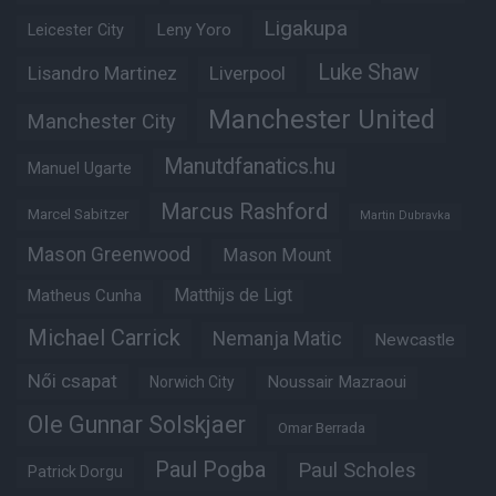
Ligakupa
Leny Yoro
Leicester City
Luke Shaw
Lisandro Martinez
Liverpool
Manchester United
Manchester City
Manutdfanatics.hu
Manuel Ugarte
Marcus Rashford
Marcel Sabitzer
Martin Dubravka
Mason Greenwood
Mason Mount
Matheus Cunha
Matthijs de Ligt
Michael Carrick
Nemanja Matic
Newcastle
Női csapat
Noussair Mazraoui
Norwich City
Ole Gunnar Solskjaer
Omar Berrada
Paul Pogba
Paul Scholes
Patrick Dorgu