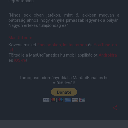
legfontosabb."
"Nincs sok olyan játékos, mint ő, akikben megvan a
bátorság ahhoz, hogy ennyire pimaszak legyenek a pályán.
Nagyon értékes tulajdonság ez."
ManUtd.com
Kövess minket
Facebookon
,
Instagramon
és
YouTube-on
is!
Töltsd le a ManUtdFanatics.hu mobil applikációt
Androidra
és
iOS-re
!
Támogasd adományoddal a ManUtdFanatics.hu
működését!