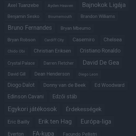
Bajnokok Ligája
Axel Tuanzebe
Ayden Heaven
Benjamin Sesko
Brandon Williams
Bournemouth
Bruno Fernandes
Bryan Mbeumo
Casemiro
Chelsea
Bryan Robson
Cardiff City
Christian Eriksen
Cristiano Ronaldo
Chido Obi
David De Gea
Crystal Palace
Darren Fletcher
Dean Henderson
David Gill
Diego Leon
Diogo Dalot
Donny van de Beek
Ed Woodward
Edinson Cavani
Edzői stáb
Egykori játékosok
Érdekességek
Erik ten Hag
Európa-liga
Eric Bailly
FA-kupa
Everton
Facundo Pellistri