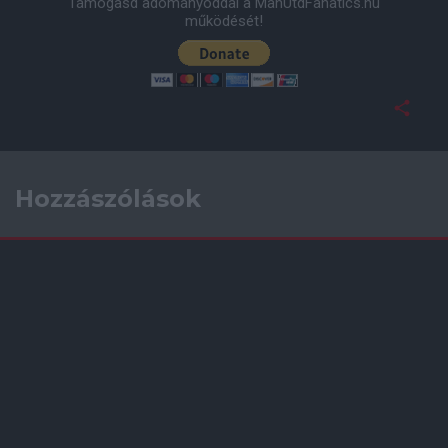
Támogasd adományoddal a ManUtdFanatics.hu
működését!
Hozzászólások