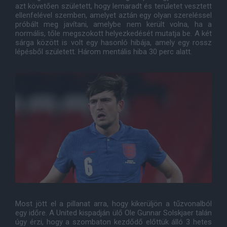
azt követően született, hogy lemaradt és területet vesztett
ellenfelével szemben, amelyet aztán egy olyan szereléssel
próbált meg javítani, amelybe nem került volna, ha a
normális, tőle megszokott helyezkedését mutatja be. A két
sárga között is volt egy hasonló hibája, amely egy rossz
lépésből született. Három mentális hiba 30 perc alatt.
Most jött el a pillanat arra, hogy kikerüljön a tűzvonalból
egy időre. A United kispadján ülő Ole Gunnar Solskjaer talán
úgy érzi, hogy a szombaton kezdődő előttük álló 3 hetes