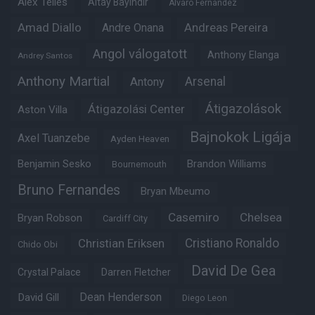
Alex Telles
Altay Bayindir
Alvaro Fernandez
Amad Diallo
Andre Onana
Andreas Pereira
Angol válogatott
Anthony Elanga
Andrey Santos
Anthony Martial
Arsenal
Antony
Átigazolások
Átigazolási Center
Aston Villa
Bajnokok Ligája
Axel Tuanzebe
Ayden Heaven
Benjamin Sesko
Brandon Williams
Bournemouth
Bruno Fernandes
Bryan Mbeumo
Casemiro
Chelsea
Bryan Robson
Cardiff City
Christian Eriksen
Cristiano Ronaldo
Chido Obi
David De Gea
Crystal Palace
Darren Fletcher
Dean Henderson
David Gill
Diego Leon