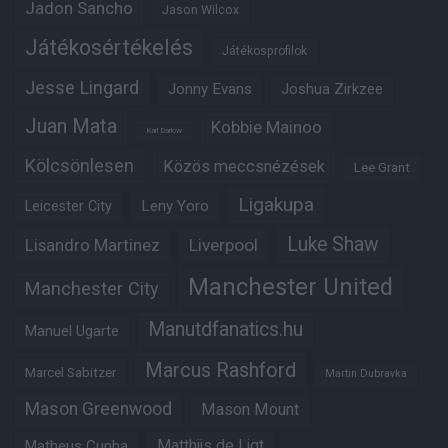
Jadon Sancho
Jason Wilcox
Játékosértékelés
Játékosprofilok
Jesse Lingard
Jonny Evans
Joshua Zirkzee
Juan Mata
Kobbie Mainoo
Karl Darlow
Kölcsönlesen
Közös meccsnézések
Lee Grant
Ligakupa
Leny Yoro
Leicester City
Luke Shaw
Lisandro Martinez
Liverpool
Manchester United
Manchester City
Manutdfanatics.hu
Manuel Ugarte
Marcus Rashford
Marcel Sabitzer
Martin Dubravka
Mason Greenwood
Mason Mount
Matheus Cunha
Matthijs de Ligt