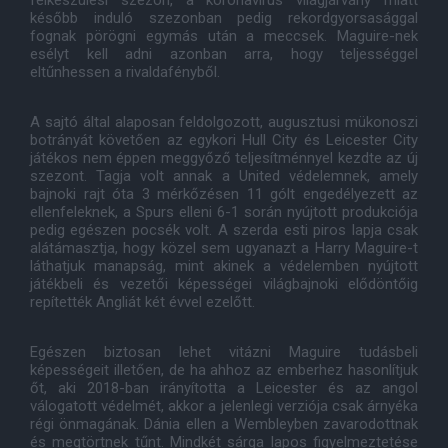
felkészülési szezon, a koronavírus világjárvány miatt
később induló szezonban pedig rekordgyorsasággal
fognak pörögni egymás után a meccsek. Maguire-nek
esélyt kell adni azonban arra, hogy teljességgel
eltűnhessen a rivaldafényből.
A sajtó által alaposan feldolgozott, augusztusi mükonoszi
botrányát követően az egykori Hull City és Leicester City
játékos nem éppen meggyőző teljesítménnyel kezdte az új
szezont. Tagja volt annak a United védelemnek, amely
bajnoki rajt óta 3 mérkőzésen 11 gólt engedélyezett az
ellenfeleknek, a Spurs elleni 6-1 során nyújtott produkciója
pedig egészen pocsék volt. A szerda esti piros lapja csak
alátámasztja, hogy közel sem ugyanazt a Harry Maguire-t
láthatjuk manapság, mint akinek a védelemben nyújtott
játékbeli és vezetői képességei világbajnoki elődöntőig
repítették Angliát két évvel ezelőtt.
Egészen biztosan lehet vitázni Maguire tudásbeli
képességeit illetően, de ha ahhoz az emberhez hasonlítjuk
őt, aki 2018-ban irányította a Leicester és az angol
válogatott védelmét, akkor a jelenlegi verziója csak árnyéka
régi önmagának. Dánia ellen a Wembleyben zavarodottnak
és megtörtnek tűnt. Mindkét sárga lapos figyelmeztetése