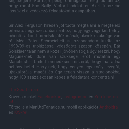
segítségére. Formája pedig önmagában elég ok ahhoz,
hogy most Eric Bailly, Victor Lindelöf és Axel Tuanzebe
lássák el a védekező feladatokat a csapatban.
Sir Alex Ferguson híresen jól tudta megtalálni a megfelelő
pillanatot egy szezonban ahhoz, hogy egy vagy két hétnyi
pihenőt adjon bármelyik játékosának, akinek szüksége van
rá. Még Peter Schmeichelt is szabadságra küldte az
1998/99-es triplázással végződött szezon közepén. Bár
Solskjaer talán nem a közeli jövőben fogja úgy érezni, hogy
Maguire-nek időre van szüksége, erőt mutatna egy
Manchester United menedzser részéről, hogy ha adna
néhány hetet Harry-nek, hogy vegyen egy mély levegőt,
újrakalibrálja magát és úgy térjen vissza a stadionokba,
hogy 100 százalékosan képes a feladatára koncentrálni.
The Sportsman
Kövess minket
Facebookon
,
Instagramon
és
YouTube-on
is!
Töltsd le a ManUtdFanatics.hu mobil applikációt
Androidra
és
iOS-re
!