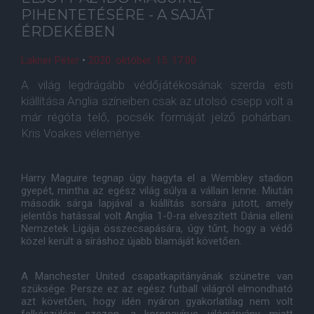
PIHENTETÉSÉRE - A SAJÁT
ÉRDEKÉBEN
Lakner Péter
•
2020. október. 15. 17:00
A világ legdrágább védőjátékosának szerda esti
kiállítása Anglia színeiben csak az utolsó csepp volt a
már régóta telő, pocsék formáját jelző pohárban.
Kris Voakes véleménye.
Harry Maguire tegnap úgy hagyta el a Wembley stadion
gyepét, mintha az egész világ súlya a vállain lenne. Miután
második sárga lapjával a kiállítás sorsára jutott, amely
jelentős hatással volt Anglia 1-0-ra elveszített Dánia elleni
Nemzetek Ligája összecsapására, úgy tűnt, hogy a védő
közel került a síráshoz újabb blamáját követően.
A Manchester United csapatkapitányának szünetre van
szüksége. Persze ez az egész futball világról elmondható
azt követően, hogy idén nyáron gyakorlatilag nem volt