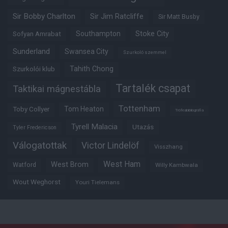
Sir Bobby Charlton
Sir Jim Ratcliffe
Sir Matt Busby
Southampton
Stoke City
Sofyan Amrabat
Sunderland
Swansea City
Szurkoló szemmel
Tahith Chong
Szurkolói klub
Tartalék csapat
Taktikai mágnestábla
Tottenham
Tom Heaton
Toby Collyer
Trófeabibliográfia
Tyrell Malacia
Utazás
Tyler Fredericson
Válogatottak
Victor Lindelöf
Visszhang
West Ham
West Brom
Watford
Willy Kambwala
Wout Weghorst
Youri Tielemans