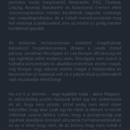
periódus során megvívandó Newcastle, PSG, Chelsea,
Leipzig, Arsenal, Basaksehir és listavezető Everton elleni
összecsapásokon minden korábbinál nagyobb szüksége
van csapatkapitányára, de a futball menedzsereknek meg
kell védeniük a játékosaikat, erre az esetre ez pedig minden
korábbinál igazabb.
Az emberek természetesen másként reagálhatnak
különböző forgatókönyvekre. Amikor a Leeds United
párosa, Jonathan Woodgate és Lee Bowyer állt bíróság elé
egy nightklub előtti incidens okán, Woodgate nem tudott a
futballra koncentrálni és akadályoztatottnak érezte magát,
míg Bowyer nagy elánnal vetette magát a feladatokba és
kimondottan jó hatással volt rá a pályán kívüli problémáktól
való elszakadás lehetősége.
Ha ezt ő is elismeri - vagy legalább tudja - akkor Maguire-
re valószínűleg pozitív hatással lehet egy kis védelmezés
és az, hogy nem játszik, ezzel pedig nem kerül olyan
helyzetbe, hogy akár csak egy kis hibát is elkövet tv-nézők
millióinak szeme láttára. Lehet, hogy a görögországi jogi
ügyének akadályai szerepet játszanak formahanyatlásában
és az is lehet hogy nem, de az biztos, hogy nem voltak a