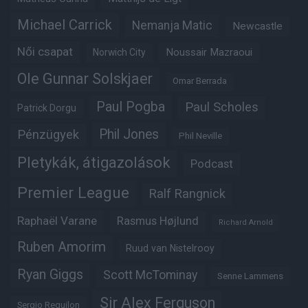
Michael Carrick
Nemanja Matic
Newcastle
Női csapat
Noussair Mazraoui
Norwich City
Ole Gunnar Solskjaer
Omar Berrada
Paul Pogba
Paul Scholes
Patrick Dorgu
Phil Jones
Pénzügyek
Phil Neville
Pletykák, átigazolások
Podcast
Premier League
Ralf Rangnick
Raphaël Varane
Rasmus Højlund
Richard Arnold
Ruben Amorim
Ruud van Nistelrooy
Ryan Giggs
Scott McTominay
Senne Lammens
Sir Alex Ferguson
Sergio Reguilon