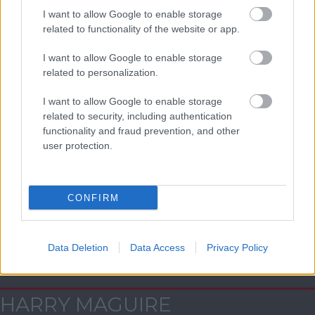
AC Milan
vs
Manchester United
2026-08-15 18:00
I want to allow Google to enable storage
related to functionality of the website or app.
ELŐZŐ MÉRKŐZÉSEK
I want to allow Google to enable storage
related to personalization.
Támogatás
I want to allow Google to enable storage
related to security, including authentication
functionality and fraud prevention, and other
Támogasd adományoddal
user protection.
a ManUtdFanatics.hu működését!
CONFIRM
Data Deletion
Data Access
Privacy Policy
Kapcsolódó hírek
HARRY MAGUIRE