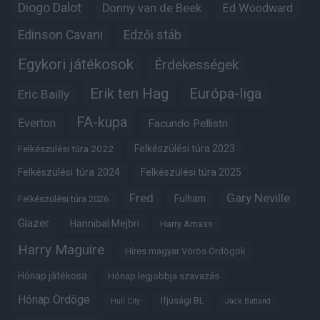
Diogo Dalot
Donny van de Beek
Ed Woodward
Edinson Cavani
Edzői stáb
Egykori játékosok
Érdekességek
Erik ten Hag
Európa-liga
Eric Bailly
FA-kupa
Everton
Facundo Pellistri
Felkészülési túra 2022
Felkészülési túra 2023
Felkészülési túra 2024
Felkészülési túra 2025
Fred
Gary Neville
Fulham
Felkészülési túra 2026
Glazer
Hannibal Mejbri
Harry Amass
Harry Maguire
Híres magyar Vörös Ördögök
Hónap játékosa
Hónap legjobbja szavazás
Hónap Ördöge
Ifjúsági BL
Hull City
Jack Butland