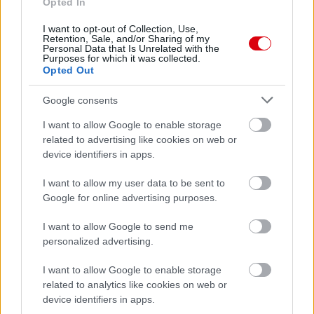
Opted In
I want to opt-out of Collection, Use,
Retention, Sale, and/or Sharing of my
Personal Data that Is Unrelated with the
Purposes for which it was collected.
Opted Out
Meccs Center
Google consents
I want to allow Google to enable storage
related to advertising like cookies on web or
Paris Saint-Germain
vs
device identifiers in apps.
Manchester United
I want to allow my user data to be sent to
Felkészülési szezon 4. mérkőzés
Google for online advertising purposes.
Nya Ullevi, Göteborg
2026-08-08 17:00
I want to allow Google to send me
personalized advertising.
0 nap 0 óra 13 perc 20 másodperc
I want to allow Google to enable storage
related to analytics like cookies on web or
Leeds United
vs
Manchester United
2026-08-12 20:30
device identifiers in apps.