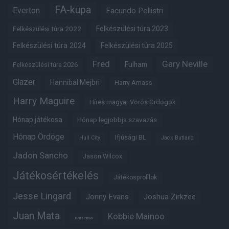
FA-kupa
Everton
Facundo Pellistri
Felkészülési túra 2022
Felkészülési túra 2023
Felkészülési túra 2024
Felkészülési túra 2025
Fred
Gary Neville
Fulham
Felkészülési túra 2026
Glazer
Hannibal Mejbri
Harry Amass
Harry Maguire
Híres magyar Vörös Ördögök
Hónap játékosa
Hónap legjobbja szavazás
Hónap Ördöge
Ifjúsági BL
Hull City
Jack Butland
Jadon Sancho
Jason Wilcox
Játékosértékelés
Játékosprofilok
Jesse Lingard
Jonny Evans
Joshua Zirkzee
Juan Mata
Kobbie Mainoo
Karl Darlow