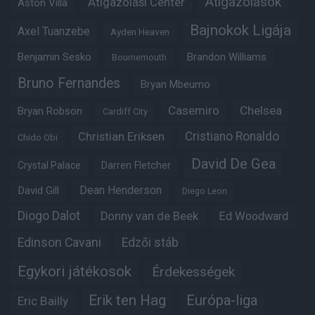
Átigazolások
Átigazolási Center
Aston Villa
Bajnokok Ligája
Axel Tuanzebe
Ayden Heaven
Benjamin Sesko
Brandon Williams
Bournemouth
Bruno Fernandes
Bryan Mbeumo
Casemiro
Chelsea
Bryan Robson
Cardiff City
Christian Eriksen
Cristiano Ronaldo
Chido Obi
David De Gea
Crystal Palace
Darren Fletcher
Dean Henderson
David Gill
Diego Leon
Diogo Dalot
Donny van de Beek
Ed Woodward
Edinson Cavani
Edzői stáb
Egykori játékosok
Érdekességek
Erik ten Hag
Európa-liga
Eric Bailly