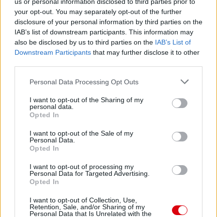
us or personal information disclosed to third parties prior to
Paris Saint-Germain
vs
your opt-out. You may separately opt-out of the further
disclosure of your personal information by third parties on the
Manchester United
IAB’s list of downstream participants. This information may
also be disclosed by us to third parties on the
IAB’s List of
Felkészülési szezon 4. mérkőzés
Downstream Participants
that may further disclose it to other
Nya Ullevi, Göteborg
third parties.
2026-08-08 17:00
Please note that this website/app uses one or more Google
Personal Data Processing Opt Outs
1 nap 7 óra 32 perc 31 másodperc
services and may gather and store information including but
not limited to your visit or usage behaviour. You may click to
I want to opt-out of the Sharing of my
personal data.
grant or deny consent to Google and its third-party tags to
Leeds United
Opted In
vs
Manchester United
2026-08-12 20:30
use your data for below specified purposes in below Google
consent section.
AC Milan
vs
Manchester United
2026-08-15 18:00
I want to opt-out of the Sale of my
Personal Data.
Opted In
ELŐZŐ MÉRKŐZÉSEK
I want to opt-out of processing my
Personal Data for Targeted Advertising.
Opted In
Támogatás
I want to opt-out of Collection, Use,
Retention, Sale, and/or Sharing of my
Personal Data that Is Unrelated with the