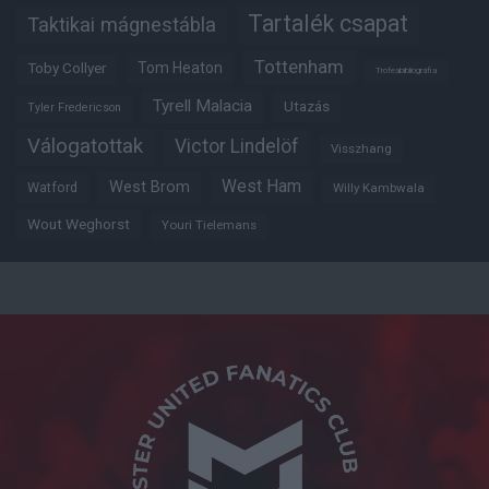
Tartalék csapat
Taktikai mágnestábla
Tottenham
Tom Heaton
Toby Collyer
Trófeabibliográfia
Tyrell Malacia
Utazás
Tyler Fredericson
Válogatottak
Victor Lindelöf
Visszhang
West Ham
West Brom
Watford
Willy Kambwala
Wout Weghorst
Youri Tielemans