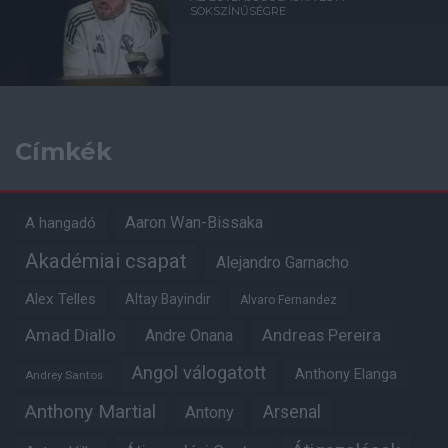
SOKSZÍNŰSÉGRE
Címkék
Aaron Wan-Bissaka
A hangadó
Akadémiai csapat
Alejandro Garnacho
Alex Telles
Altay Bayindir
Alvaro Fernandez
Amad Diallo
Andre Onana
Andreas Pereira
Angol válogatott
Anthony Elanga
Andrey Santos
Anthony Martial
Arsenal
Antony