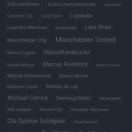
Kölcsönlesen
Közös meccsnézések
Lee Grant
Ligakupa
Leny Yoro
Leicester City
Luke Shaw
Lisandro Martinez
Liverpool
Manchester United
Manchester City
Manutdfanatics.hu
Manuel Ugarte
Marcus Rashford
Marcel Sabitzer
Martin Dubravka
Mason Greenwood
Mason Mount
Matheus Cunha
Matthijs de Ligt
Michael Carrick
Nemanja Matic
Newcastle
Női csapat
Noussair Mazraoui
Norwich City
Ole Gunnar Solskjaer
Omar Berrada