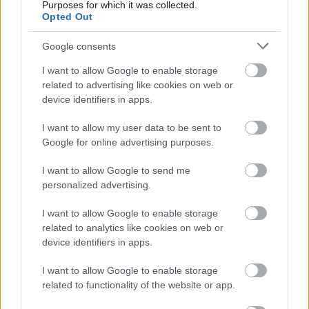
Purposes for which it was collected.
Támogasd adományoddal
Opted Out
a ManUtdFanatics.hu működését!
Google consents
I want to allow Google to enable storage
related to advertising like cookies on web or
device identifiers in apps.
Kapcsolódó hírek
I want to allow my user data to be sent to
Google for online advertising purposes.
MANCHESTER UNITED
I want to allow Google to send me
personalized advertising.
I want to allow Google to enable storage
related to analytics like cookies on web or
CARRICKET FOGJA AJÁNLANI
device identifiers in apps.
A VEZETŐSÉG RATCLIFFE-
NEK
I want to allow Google to enable storage
related to functionality of the website or app.