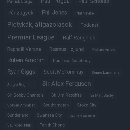
Paul Pogba
Paul Scholes
Patrick Dorgu
Phil Jones
Pénzügyek
Phil Neville
Pletykák, átigazolások
Podcast
Premier League
Ralf Rangnick
Raphaël Varane
Rasmus Højlund
Richard Arnold
Ruben Amorim
Ruud van Nistelrooy
Ryan Giggs
Scott McTominay
Senne Lammens
Sir Alex Ferguson
Sergio Reguilon
Sir Bobby Charlton
Sir Jim Ratcliffe
Sir Matt Busby
Southampton
Stoke City
Sofyan Amrabat
Sunderland
Swansea City
Szurkoló szemmel
Tahith Chong
Szurkolói klub