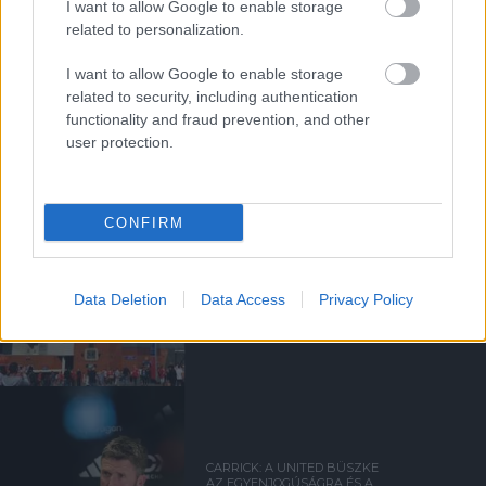
I want to allow Google to enable storage
related to personalization.
I want to allow Google to enable storage
SIR DAVE BRAILSFORD
related to security, including authentication
TÁVOZOTT AZ
IGAZGATÓSÁGBÓL
functionality and fraud prevention, and other
user protection.
CONFIRM
VÁLTOZÁSOK A KLUB KÖRÜL
Data Deletion
Data Access
Privacy Policy
CARRICK: A UNITED BÜSZKE
AZ EGYENJOGÚSÁGRA ÉS A