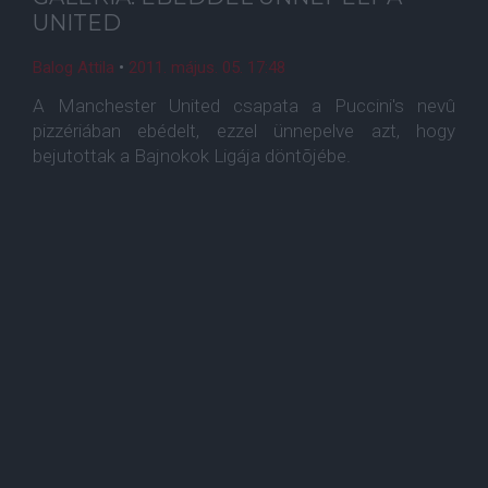
UNITED
Balog Attila
•
2011. május. 05. 17:48
A Manchester United csapata a Puccini's nevû
pizzériában ebédelt, ezzel ünnepelve azt, hogy
bejutottak a Bajnokok Ligája döntõjébe.