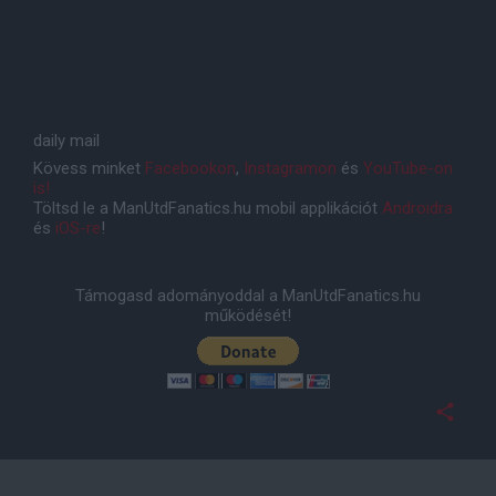
daily mail
Kövess minket
Facebookon
,
Instagramon
és
YouTube-on
is!
Töltsd le a ManUtdFanatics.hu mobil applikációt
Androidra
és
iOS-re
!
Támogasd adományoddal a ManUtdFanatics.hu
működését!