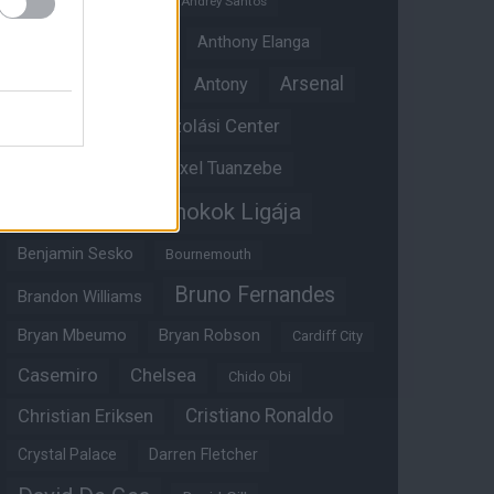
Andrey Santos
Angol válogatott
Anthony Elanga
Anthony Martial
Arsenal
Antony
Átigazolási Center
Aston Villa
Átigazolások
Axel Tuanzebe
Bajnokok Ligája
Ayden Heaven
Benjamin Sesko
Bournemouth
Bruno Fernandes
Brandon Williams
Bryan Mbeumo
Bryan Robson
Cardiff City
Casemiro
Chelsea
Chido Obi
Christian Eriksen
Cristiano Ronaldo
Crystal Palace
Darren Fletcher