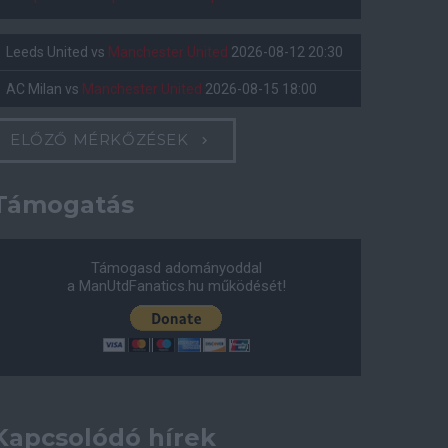
Leeds United
vs
Manchester United
2026-08-12 20:30
AC Milan
vs
Manchester United
2026-08-15 18:00
ELŐZŐ MÉRKŐZÉSEK
Támogatás
Támogasd adományoddal
a ManUtdFanatics.hu működését!
Kapcsolódó hírek