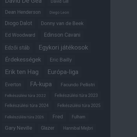
David De Gea
David Gill
Dean Henderson
Diego Leon
Diogo Dalot
Donny van de Beek
Edinson Cavani
Ed Woodward
Egykori játékosok
Edzői stáb
Érdekességek
Eric Bailly
Erik ten Hag
Európa-liga
FA-kupa
Everton
Facundo Pellistri
Felkészülési túra 2022
Felkészülési túra 2023
Felkészülési túra 2024
Felkészülési túra 2025
Fred
Fulham
Felkészülési túra 2026
Gary Neville
Glazer
Hannibal Mejbri