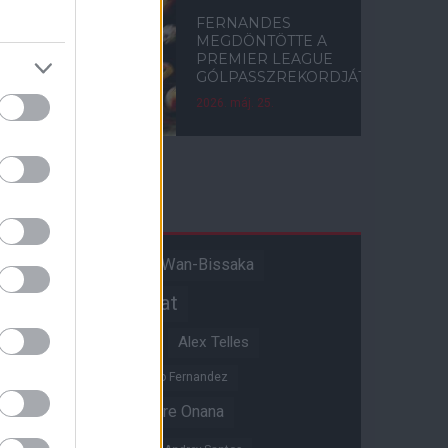
FERNANDES
MEGDÖNTÖTTE A
PREMIER LEAGUE
GÓLPASSZREKORDJÁT
2026. máj. 25.
Címkék
Aaron Wan-Bissaka
A hangadó
Akadémiai csapat
Alejandro Garnacho
Alex Telles
Altay Bayindir
Alvaro Fernandez
Amad Diallo
Andre Onana
Andreas Pereira