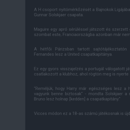
A H csoport nyitómérkőzését a Bajnokok Ligájába
Gunnar Solskjaer csapata.
Maguire egy apró sérüléssel játszott és szerzett
szombat este, Franciaországba azonban már nem t
A hétfői Párizsban tartott sajtótájékoztatón
Fernandes lesz a United csapatkapitánya.
Ez egy gyors visszajelzés a portugál válogatott j
csatlakozott a klubhoz, ahol rögtön meg is nyerte 
"Reméljük, hogy Harry már egészséges lesz a h
vagyunk benne biztosak" - mondta Solskjaer a ri
Bruno lesz holnap [kedden] a csapatkapitány."
Vicces módon ez a 18-as számú játékosnak is újd