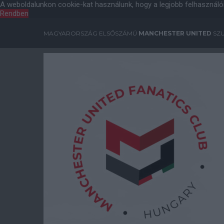
A weboldalunkon cookie-kat használunk, hogy a legjobb felhasználó
Rendben
MAGYARORSZÁG ELSŐSZÁMÚ
MANCHESTER UNITED
SZU