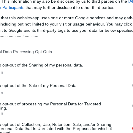
. This information may also be disclosed by us to third parties on the
IA
Participants
that may further disclose it to other third parties.
ManUtdFanatics.hu működését!
 that this website/app uses one or more Google services and may gath
including but not limited to your visit or usage behaviour. You may click 
 to Google and its third-party tags to use your data for below specifi
ogle consent section.
l Data Processing Opt Outs
o opt-out of the Sharing of my personal data.
In
o opt-out of the Sale of my Personal Data.
ANCHESTER UNITED
In
s, ÉLŐ
to opt-out of processing my Personal Data for Targeted
ing.
In
o opt-out of Collection, Use, Retention, Sale, and/or Sharing
ersonal Data that Is Unrelated with the Purposes for which it
lected.