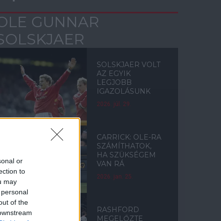
OLE GUNNAR
SOLSKJAER
SOLSKJAER VOLT
AZ EGYIK
LEGJOBB
IGAZOLÁSUNK
2026. júl. 29.
CARRICK: OLE-RA
SZÁMÍTHATOK,
HA SZÜKSÉGEM
sonal or
VAN RÁ
ection to
2026. jan. 25.
ou may
 personal
out of the
RASHFORD
 downstream
MEGELŐZTE