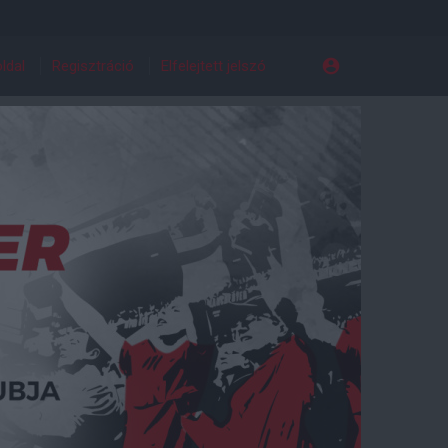
ldal
Regisztráció
Elfelejtett jelszó