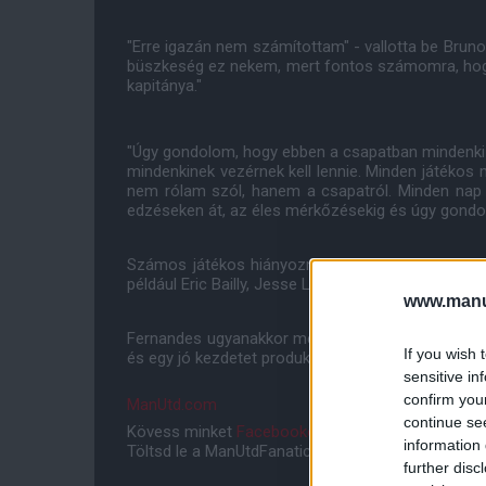
"Erre igazán nem számítottam" - vallotta be Brun
büszkeség ez nekem, mert fontos számomra, hogy
kapitánya."
"Úgy gondolom, hogy ebben a csapatban mindenki e
mindenkinek vezérnek kell lennie. Minden játékos
nem rólam szól, hanem a csapatról. Minden nap 
edzéseken át, az éles mérkőzésekig és úgy gondolo
Számos játékos hiányozni fog a United oldaláról
például Eric Bailly, Jesse Lingard, Mason Greenwoo
www.manut
Fernandes ugyanakkor megkapja a lehetőséget ar
If you wish 
és egy jó kezdetet produkáljon a csapat az idei Ba
sensitive in
confirm you
ManUtd.com
continue se
Kövess minket
Facebookon
,
Instagramon
és
YouT
information 
Töltsd le a ManUtdFanatics.hu mobil applikációt
An
further disc