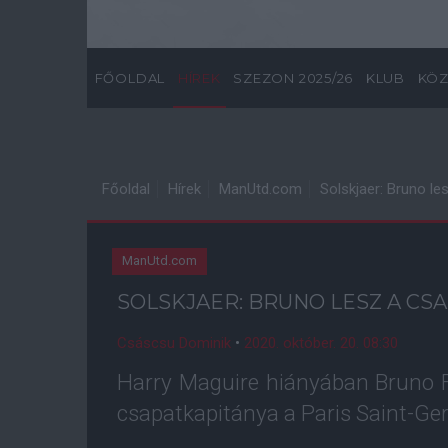
FŐOLDAL
HÍREK
SZEZON 2025/26
KLUB
KÖZ
Főoldal
Hírek
ManUtd.com
Solskjaer: Bruno le
ManUtd.com
SOLSKJAER: BRUNO LESZ A CS
Csáscsu Dominik
•
2020. október. 20. 08:30
Harry Maguire hiányában Bruno 
csapatkapitánya a Paris Saint-Ge