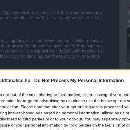
o. "Ugyanakkor tudom meg, mint ti. Természetesen egy
 én lehetek a csapattársaim és a Manchester United
gy kapitány, és mindenkinek segítenie kell a másikon;
 máshogy mutatja ki a vezéregyéniségét. A holnapi nap
vezetned kell a csapatot az edzőpályától kezdve, az
m, hogy mindenki úgy teszi ezt, ahogy ő jónak látja."
 a Parc des Princes-be történő látogatás során, mint
d és az új fiú, Edinson Cavani.
dfanatics.hu -
Do Not Process My Personal Information
ra, hogy ő vezethesse ki a Vörös Ördögöket a gyepre
to opt-out of the sale, sharing to third parties, or processing of your per
jnokok Ligájában.
formation for targeted advertising by us, please use the below opt-out s
r selection. Please note that after your opt-out request is processed y
eing interest-based ads based on personal information utilized by us or
ube-on is!
disclosed to third parties prior to your opt-out. You may separately opt-
droidra
és
iOS-re
!
losure of your personal information by third parties on the IAB’s list of