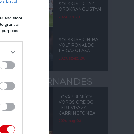
B’s List of
SOLSKJAERT AZ
ÖRÖKRANGLISTÁN
2024. jan. 20.
er and store
to grant or
ed purposes
SOLSKJAER: HIBA
VOLT RONALDO
LEIGAZOLÁSA
2023. szept. 20.
BRUNO FERNANDES
TOVÁBBI NÉGY
VÖRÖS ÖRDÖG
TÉRT VISSZA
CARRINGTONBA
2026. aug. 03.