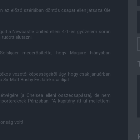
n az előző szériában döntős csapat ellen játssza Ole
 gólt a Newcastle United elleni 4-1-es győzelem során
udott elutazni.
 Solskjaer megerősítette, hogy Maguire hiányában
átékos vezetői képességeiről úgy, hogy csak januárban
a Sir Matt Busby Év Játékosa díjat.
étvégére [a Chelsea elleni összecsapásra], de nem
portereknek Párizsban. "A kapitány itt ül mellettem.
onság volt!