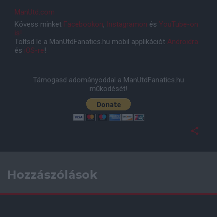
ManUtd.com
Kövess minket
Facebookon
,
Instagramon
és
YouTube-on
is!
Töltsd le a ManUtdFanatics.hu mobil applikációt
Androidra
és
iOS-re
!
Támogasd adományoddal a ManUtdFanatics.hu
működését!
Hozzászólások