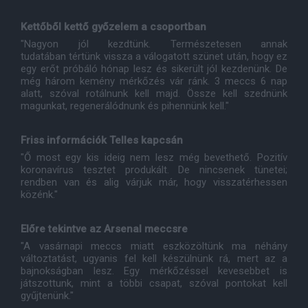
Kettőből kettő győzelem a csoportban
"Nagyon jól kezdtünk. Természetesen annak
tudatában tértünk vissza a válogatott szünet után, hogy ez
egy erőt próbáló hónap lesz és sikerült jól kezdenünk. De
még három kemény mérkőzés vár ránk. 3 meccs 6 nap
alatt, szóval rotálnunk kell majd. Össze kell szednünk
magunkat, regenerálódnunk és pihennünk kell."
Friss információk Telles kapcsán
"Ő most egy kis ideig nem lesz még bevethető. Pozitív
koronavírus tesztet produkált. De nincsenek tünetei;
rendben van és alig várjuk már, hogy visszatérhessen
közénk."
Előre tekintve az Arsenal meccsre
"A vasárnapi meccs miatt eszközöltünk ma néhány
változtatást, ugyanis fel kell készülnünk rá, mert az a
bajnokságban lesz. Egy mérkőzéssel kevesebbet is
játszottunk, mint a többi csapat, szóval pontokat kell
gyűjtenünk."