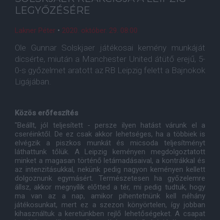
LEGYŐZÉSÉRE
Lakner Péter
•
2020. október. 29. 08:00
Ole Gunnar Solskjaer játékosai kemény munkáját
dicsérte, miután a Manchester United átütő erejű, 5-
0-s győzelmet aratott az RB Leipzig felett a Bajnokok
Ligájában.
Közös erőfeszítés
"Beállt, jól teljesített - persze ilyen hatást várunk el a
cseréinktől. De ez csak akkor lehetséges, ha a többiek is
elvégzik a piszkos munkát és micsoda teljesítményt
láthattunk tőlük. A Leipzig keményen megdolgoztatott
minket a magasan történő letámadásaival, a kontrákkal és
az intenzitásukkal, nekünk pedig nagyon keményen kellett
dolgoznunk egymásért. Természetesen ha győzelemre
állsz, akkor megnyílik előtted a tér, mi pedig tudtuk, hogy
ma van az a nap, amikor pihentetnünk kell néhány
játékosunkat, mert ez a szezon könyörtelen, így jobban
kihasználtuk a keretünkben rejlő lehetőségeket. A csapat