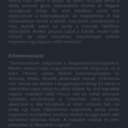
vissza tudd nyerni a labdát, de amint hozzánk került a
labda, azonnal gyors letámadásba mentek át. Nagyon
energikusak voltak. Az első félidőben nehéz volt
átjátszanunk a letámadásaikat, de megoldottuk. A fiúk
folyamatosan kérték a labdát; még kétes szituációban is
meg akarták kapni, ez pedig a második félidőben
kifizetődött. Amikor játszani tudod a futballt, terület nyílik
előtted, így végül kényelmes különbséggel tudtunk
megnyerni egy nagyon nehéz meccset."
Erődemonstráció
"Természetesen dolgozunk a kiegyensúlyozottságunkon.
Minden játékos tudja, hogy keményen kell dolgoznia, ez a
kulcs. Hirtelen szintet léptünk futómennyiségben és
erősebb, fittebb, élesebb játékosaink vannak. Számomra
már február óta látható a kiegyensúlyozottság. És ebben a
tekintetben egyre jobbá és jobbá váltunk. Az első bajnokink
nagyon csalódást keltő meccs volt és voltak bizonyos
hátráltató körülmények a Tottenham elleni vereség
alkalmával is. Már közelítünk az elvárt szintünk felé, ma
pedig egy olyan teljesítményt nyújtottunk, amely során
nagyszerű hozzáállást, kemény munkát és egymásért való
küzdelmet láthattak tőlünk. A csapatot rotáltuk és jelen
pillanatban jó állapotban vagyunk."