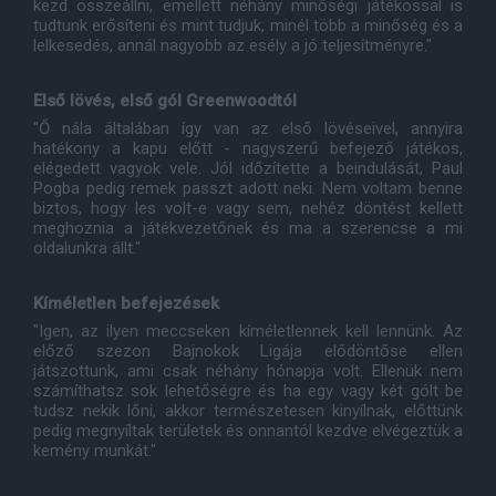
kezd összeállni, emellett néhány minőségi játékossal is
tudtunk erősíteni és mint tudjuk, minél több a minőség és a
lelkesedés, annál nagyobb az esély a jó teljesítményre."
Első lövés, első gól Greenwoodtól
"Ő nála általában így van az első lövéseivel, annyira
hatékony a kapu előtt - nagyszerű befejező játékos,
elégedett vagyok vele. Jól időzítette a beindulását, Paul
Pogba pedig remek passzt adott neki. Nem voltam benne
biztos, hogy les volt-e vagy sem, nehéz döntést kellett
meghoznia a játékvezetőnek és ma a szerencse a mi
oldalunkra állt."
Kíméletlen befejezések
"Igen, az ilyen meccseken kíméletlennek kell lennünk. Az
előző szezon Bajnokok Ligája elődöntőse ellen
játszottunk, ami csak néhány hónapja volt. Ellenük nem
számíthatsz sok lehetőségre és ha egy vagy két gólt be
tudsz nekik lőni, akkor természetesen kinyílnak, előttünk
pedig megnyíltak területek és onnantól kezdve elvégeztük a
kemény munkát."