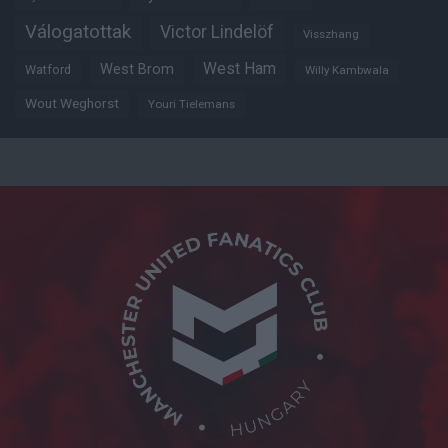
Válogatottak
Victor Lindelöf
Visszhang
West Ham
West Brom
Watford
Willy Kambwala
Wout Weghorst
Youri Tielemans