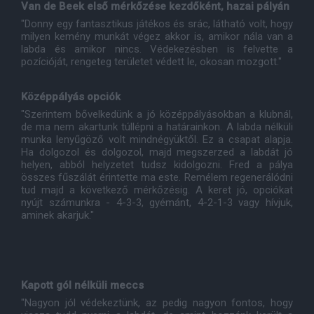
Van de Beek első mérkőzése kezdőként, hazai pályán
"Donny egy fantasztikus játékos és srác, látható volt, hogy
milyen kemény munkát végez akkor is, amikor nála van a
labda és amikor nincs. Védekezésben is felvette a
pozícióját, rengeteg területet védett le, okosan mozgott."
Középpályás opciók
"Szerintem bővelkedünk a jó középpályásokban a klubnál,
de ma nem akartunk túllépni a határainkon. A labda nélküli
munka lenyűgöző volt mindnégyüktől. Ez a csapat alapja.
Ha dolgozol és dolgozol, majd megszerzed a labdát jó
helyen, abból helyzetet tudsz kidolgozni. Fred a pálya
összes fűszálát érintette ma este. Remélem regenerálódni
tud majd a következő mérkőzésig. A keret jó, opciókat
nyújt számunkra - 4-3-3, gyémánt, 4-2-1-3 vagy hívjuk,
aminek akarjuk."
Kapott gól nélküli meccs
"Nagyon jól védekeztünk, az pedig nagyon fontos, hogy