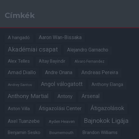
Címkék
Aaron Wan-Bissaka
A hangadó
Akadémiai csapat
Alejandro Garnacho
Alex Telles
Altay Bayindir
Alvaro Fernandez
Amad Diallo
Andre Onana
Andreas Pereira
Angol válogatott
Anthony Elanga
Andrey Santos
Anthony Martial
Arsenal
Antony
Átigazolások
Átigazolási Center
Aston Villa
Bajnokok Ligája
Axel Tuanzebe
Ayden Heaven
Benjamin Sesko
Brandon Williams
Bournemouth