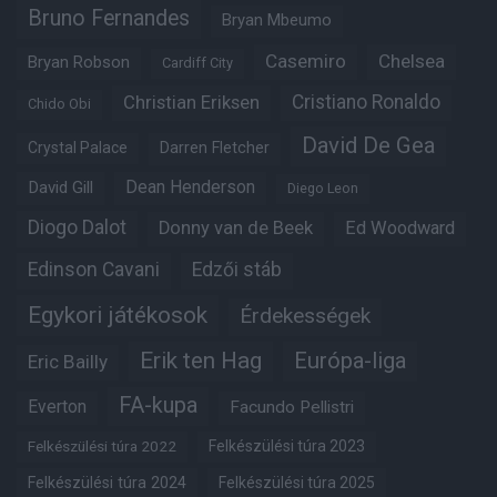
Bruno Fernandes
Bryan Mbeumo
Casemiro
Chelsea
Bryan Robson
Cardiff City
Christian Eriksen
Cristiano Ronaldo
Chido Obi
David De Gea
Crystal Palace
Darren Fletcher
Dean Henderson
David Gill
Diego Leon
Diogo Dalot
Donny van de Beek
Ed Woodward
Edinson Cavani
Edzői stáb
Egykori játékosok
Érdekességek
Erik ten Hag
Európa-liga
Eric Bailly
FA-kupa
Everton
Facundo Pellistri
Felkészülési túra 2022
Felkészülési túra 2023
Felkészülési túra 2024
Felkészülési túra 2025