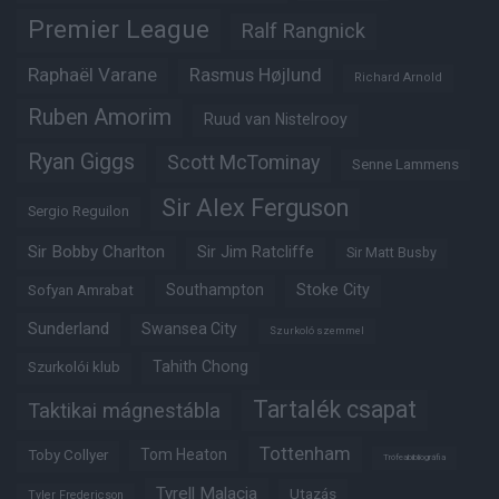
Premier League
Ralf Rangnick
Raphaël Varane
Rasmus Højlund
Richard Arnold
Ruben Amorim
Ruud van Nistelrooy
Ryan Giggs
Scott McTominay
Senne Lammens
Sir Alex Ferguson
Sergio Reguilon
Sir Bobby Charlton
Sir Jim Ratcliffe
Sir Matt Busby
Southampton
Stoke City
Sofyan Amrabat
Sunderland
Swansea City
Szurkoló szemmel
Tahith Chong
Szurkolói klub
Tartalék csapat
Taktikai mágnestábla
Tottenham
Tom Heaton
Toby Collyer
Trófeabibliográfia
Tyrell Malacia
Utazás
Tyler Fredericson