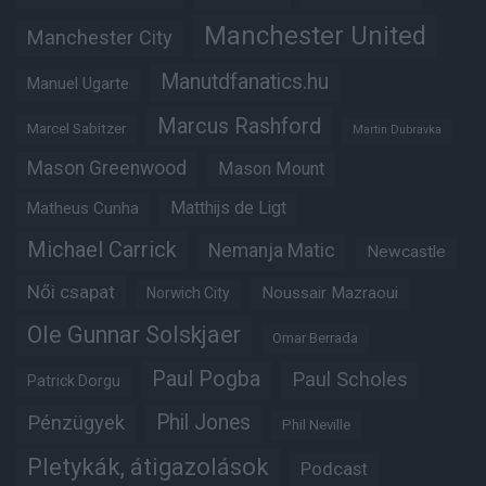
Manchester United
Manchester City
Manutdfanatics.hu
Manuel Ugarte
Marcus Rashford
Marcel Sabitzer
Martin Dubravka
Mason Greenwood
Mason Mount
Matheus Cunha
Matthijs de Ligt
Michael Carrick
Nemanja Matic
Newcastle
Női csapat
Noussair Mazraoui
Norwich City
Ole Gunnar Solskjaer
Omar Berrada
Paul Pogba
Paul Scholes
Patrick Dorgu
Phil Jones
Pénzügyek
Phil Neville
Pletykák, átigazolások
Podcast