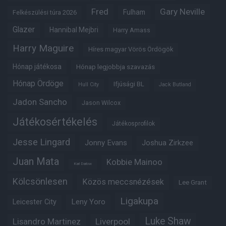
Fred
Gary Neville
Fulham
Felkészülési túra 2026
Glazer
Hannibal Mejbri
Harry Amass
Harry Maguire
Híres magyar Vörös Ördögök
Hónap játékosa
Hónap legjobbja szavazás
Hónap Ördöge
Ifjúsági BL
Hull City
Jack Butland
Jadon Sancho
Jason Wilcox
Játékosértékelés
Játékosprofilok
Jesse Lingard
Jonny Evans
Joshua Zirkzee
Juan Mata
Kobbie Mainoo
Karl Darlow
Kölcsönlesen
Közös meccsnézések
Lee Grant
Ligakupa
Leny Yoro
Leicester City
Luke Shaw
Lisandro Martinez
Liverpool