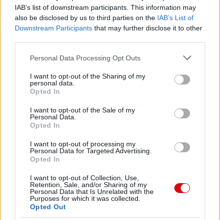
IAB’s list of downstream participants. This information may
also be disclosed by us to third parties on the
IAB’s List of
Downstream Participants
that may further disclose it to other
third parties.
Please note that this website/app uses one or more Google
Personal Data Processing Opt Outs
services and may gather and store information including but
not limited to your visit or usage behaviour. You may click to
I want to opt-out of the Sharing of my
personal data.
grant or deny consent to Google and its third-party tags to
Opted In
use your data for below specified purposes in below Google
consent section.
I want to opt-out of the Sale of my
Personal Data.
Opted In
I want to opt-out of processing my
Personal Data for Targeted Advertising.
Opted In
I want to opt-out of Collection, Use,
Retention, Sale, and/or Sharing of my
Personal Data that Is Unrelated with the
Purposes for which it was collected.
Opted Out