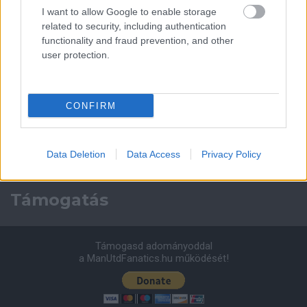
Nya Ullevi, Göteborg
I want to allow Google to enable storage
2026-08-08 17:00
related to security, including authentication
functionality and fraud prevention, and other
1 nap 2 óra 17 perc 37 másodperc
user protection.
Leeds United
vs
Manchester United
2026-08-12 20:30
CONFIRM
AC Milan
vs
Manchester United
2026-08-15 18:00
ELŐZŐ MÉRKŐZÉSEK
Data Deletion
Data Access
Privacy Policy
Támogatás
Támogasd adományoddal
a ManUtdFanatics.hu működését!