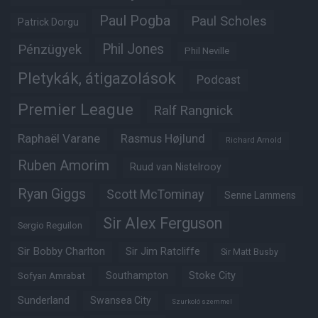
Paul Pogba
Paul Scholes
Patrick Dorgu
Phil Jones
Pénzügyek
Phil Neville
Pletykák, átigazolások
Podcast
Premier League
Ralf Rangnick
Raphaël Varane
Rasmus Højlund
Richard Arnold
Ruben Amorim
Ruud van Nistelrooy
Ryan Giggs
Scott McTominay
Senne Lammens
Sir Alex Ferguson
Sergio Reguilon
Sir Bobby Charlton
Sir Jim Ratcliffe
Sir Matt Busby
Southampton
Stoke City
Sofyan Amrabat
Sunderland
Swansea City
Szurkoló szemmel