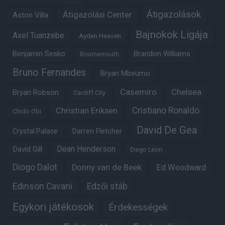
Átigazolások
Átigazolási Center
Aston Villa
Bajnokok Ligája
Axel Tuanzebe
Ayden Heaven
Benjamin Sesko
Brandon Williams
Bournemouth
Bruno Fernandes
Bryan Mbeumo
Casemiro
Chelsea
Bryan Robson
Cardiff City
Christian Eriksen
Cristiano Ronaldo
Chido Obi
David De Gea
Crystal Palace
Darren Fletcher
Dean Henderson
David Gill
Diego Leon
Diogo Dalot
Donny van de Beek
Ed Woodward
Edinson Cavani
Edzői stáb
Egykori játékosok
Érdekességek