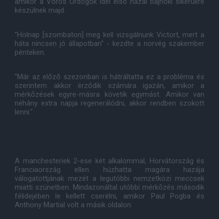
amikor a Vörös Ördögök idei első hazai bajnoki sikerükre
készülnek majd.
"Holnap [szombaton] meg kell vizsgálnunk Victort, mert a
háta nincsen jó állapotban" - kezdte a norvég szakember
pénteken.
"Már az előző szezonban is hátráltatta ez a probléma és
szerintem akkor érződik számára igazán, amikor a
mérkőzések egyre-másra követik egymást. Amikor van
néhány extra napja regenerálódni, akkor rendben szokott
lenni."
A manchesteriek 2-ese két alkalommal, Horvátország és
Franciaország ellen húzhatta magára hazája
válogatottjának mezét a legutóbbi nemzetközi meccsek
miatti szünetben. Mindazonáltal utóbbi mérkőzés második
félidejében le kellett cserélni, amikor Paul Pogba és
Anthony Martial volt a másik oldalon.