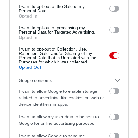
consent section.
I want to opt-out of the Sale of my
Personal Data.
Meccs Center
Opted In
I want to opt-out of processing my
Personal Data for Targeted Advertising.
Leeds United
vs
Manchester
Opted In
United
I want to opt-out of Collection, Use,
Retention, Sale, and/or Sharing of my
Personal Data that Is Unrelated with the
Felkészülési szezon 5. mérkőzés
Purposes for which it was collected.
Croke Park, Dublin
Opted Out
2026-08-12 20:30
Google consents
2 nap 10 óra 30 perc 34 másodperc
I want to allow Google to enable storage
related to advertising like cookies on web or
AC Milan
vs
Manchester United
2026-08-15 18:00
device identifiers in apps.
I want to allow my user data to be sent to
ELŐZŐ MÉRKŐZÉSEK
Google for online advertising purposes.
I want to allow Google to send me