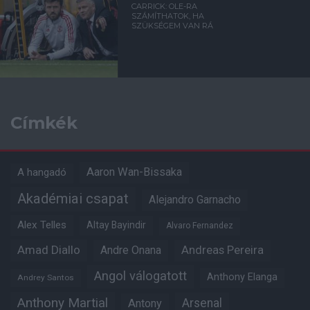
CARRICK: OLE-RA
SZÁMÍTHATOK, HA
SZÜKSÉGEM VAN RÁ
Címkék
Aaron Wan-Bissaka
A hangadó
Akadémiai csapat
Alejandro Garnacho
Alex Telles
Altay Bayindir
Alvaro Fernandez
Amad Diallo
Andre Onana
Andreas Pereira
Angol válogatott
Anthony Elanga
Andrey Santos
Anthony Martial
Arsenal
Antony