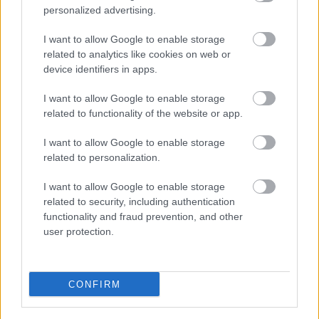
Támogatás
personalized advertising.
I want to allow Google to enable storage
Támogasd adományoddal
related to analytics like cookies on web or
a ManUtdFanatics.hu működését!
device identifiers in apps.
I want to allow Google to enable storage
related to functionality of the website or app.
I want to allow Google to enable storage
related to personalization.
Kapcsolódó hírek
I want to allow Google to enable storage
related to security, including authentication
VICTOR LINDELÖF
functionality and fraud prevention, and other
user protection.
CONFIRM
AZ EX-VÖRÖS ÖRDÖG, AKI
NEM KAPTA MEG A NEKI
JÁRÓ ELISMERÉST