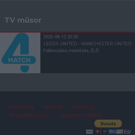
Facebook
Tabella
PREMIER LEAGUE 2026/27
Csapat
M
RG
KG
GK
P