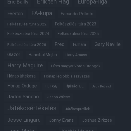
Erik ten Hag
Európa-liga
Eric Bailly
FA-kupa
Everton
Facundo Pellistri
Felkészülési túra 2022
Felkészülési túra 2023
Felkészülési túra 2024
Felkészülési túra 2025
Fred
Gary Neville
Felkészülési túra 2026
Fulham
Glazer
Hannibal Mejbri
Harry Amass
Harry Maguire
Híres magyar Vörös Ördögök
Hónap játékosa
Hónap legjobbja szavazás
Hónap Ördöge
Ifjúsági BL
Hull City
Jack Butland
Jadon Sancho
Jason Wilcox
Játékosértékelés
Játékosprofilok
Jesse Lingard
Jonny Evans
Joshua Zirkzee