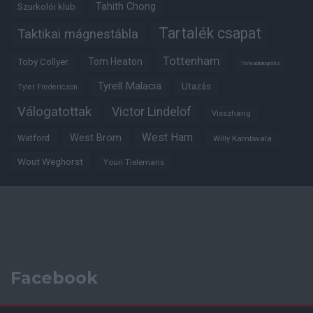
Tahith Chong
Szurkolói klub
Tartalék csapat
Taktikai mágnestábla
Tottenham
Tom Heaton
Toby Collyer
Trófeabibliográfia
Tyrell Malacia
Utazás
Tyler Fredericson
Válogatottak
Victor Lindelöf
Visszhang
West Ham
West Brom
Watford
Willy Kambwala
Wout Weghorst
Youri Tielemans