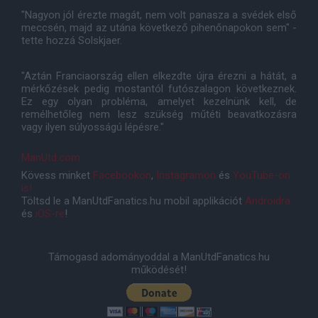
"Nagyon jól érezte magát, nem volt panasza a svédek első
meccsén, majd az utána következő pihenőnapokon sem" -
tette hozzá Solskjaer.
"Aztán Franciaország ellen elkezdte újra érezni a hátát, a
mérkőzések pedig mostantól futószalagon következnek.
Ez egy olyan probléma, amelyet kezelnünk kell, de
remélhetőleg nem lesz szükség műtéti beavatkozásra
vagy ilyen súlyosságú lépésre."
ManUtd.com
Kövess minket
Facebookon
,
Instagramon
és
YouTube-on
is!
Töltsd le a ManUtdFanatics.hu mobil applikációt
Androidra
és
iOS-re
!
Támogasd adományoddal a ManUtdFanatics.hu
működését!