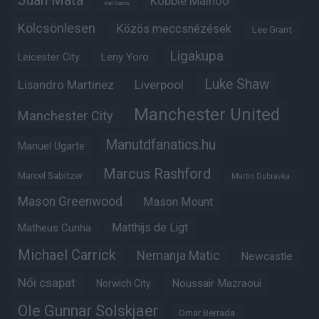
Juan Mata
Kobbie Mainoo
Karl Darlow
Kölcsönlesen
Közös meccsnézések
Lee Grant
Ligakupa
Leny Yoro
Leicester City
Luke Shaw
Lisandro Martinez
Liverpool
Manchester United
Manchester City
Manutdfanatics.hu
Manuel Ugarte
Marcus Rashford
Marcel Sabitzer
Martin Dubravka
Mason Greenwood
Mason Mount
Matthijs de Ligt
Matheus Cunha
Michael Carrick
Nemanja Matic
Newcastle
Női csapat
Noussair Mazraoui
Norwich City
Ole Gunnar Solskjaer
Omar Berrada