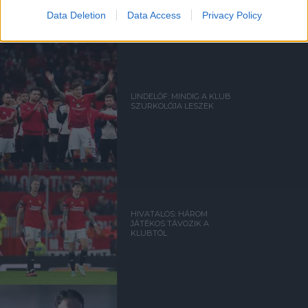
Data Deletion
Data Access
Privacy Policy
LINDELÖF: MINDIG A KLUB
SZURKOLÓJA LESZEK
HIVATALOS: HÁROM
JÁTÉKOS TÁVOZIK A
KLUBTÓL