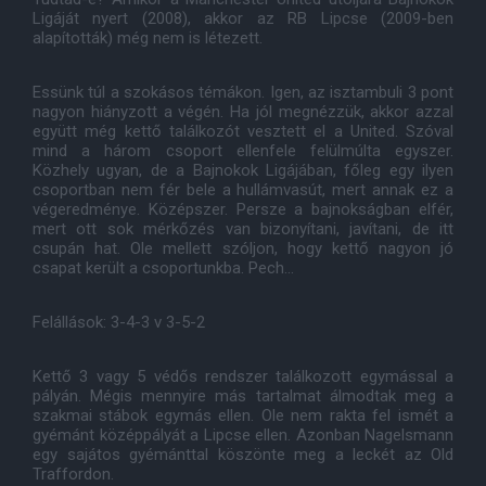
Ligáját nyert (2008), akkor az RB Lipcse (2009-ben
alapították) még nem is létezett.
Essünk túl a szokásos témákon. Igen, az isztambuli 3 pont
nagyon hiányzott a végén. Ha jól megnézzük, akkor azzal
együtt még kettő találkozót vesztett el a United. Szóval
mind a három csoport ellenfele felülmúlta egyszer.
Közhely ugyan, de a Bajnokok Ligájában, főleg egy ilyen
csoportban nem fér bele a hullámvasút, mert annak ez a
végeredménye. Középszer. Persze a bajnokságban elfér,
mert ott sok mérkőzés van bizonyítani, javítani, de itt
csupán hat. Ole mellett szóljon, hogy kettő nagyon jó
csapat került a csoportunkba. Pech...
Felállások: 3-4-3 v 3-5-2
Kettő 3 vagy 5 védős rendszer találkozott egymással a
pályán. Mégis mennyire más tartalmat álmodtak meg a
szakmai stábok egymás ellen. Ole nem rakta fel ismét a
gyémánt középpályát a Lipcse ellen. Azonban Nagelsmann
egy sajátos gyémánttal köszönte meg a leckét az Old
Traffordon.