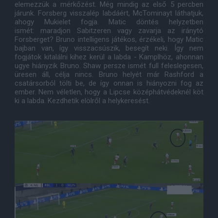
elemezzük a mérkőzést. Még mindig az első 5 percben
járunk. Forsberg visszalép labdáért, McTominayt láthatjuk,
ahogy Mukielet fogja. Matic döntés helyzetben
ismét: maradjon Sabitzeren vagy zavarja az iránytó
Forsberget? Bruno intelligens játékos, érzékeli, hogy Matic
bajban van, így visszacsúszik, besegít neki. Így nem
fogjátok kitalálni kihez kerül a labda - Kamplhöz, ahonnan
ugye hiányzik Bruno. Shaw persze ismét full feleslegesen,
üresen áll, célja nincs. Bruno helyét már Rashford a
csatársorból tölti be, de így onnan is hiányozni fog az
ember. Nem véletlen, hogy a Lipcse középhátvédeknél köt
ki a labda. Kezdhetik elölről a helykeresést.