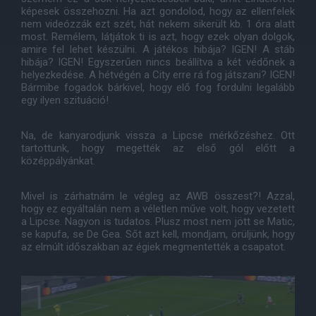
képesek összehozni. Ha azt gondolod, hogy az ellenfelek
nem videózzák ezt szét, hát nekem sikerült kb. 1 óra alatt
most. Remélem, látjátok ti is azt, hogy ezek olyan dolgok,
amire fel lehet készülni. A játékos hibája? IGEN! A stáb
hibája? IGEN! Egyszerűen nincs beállítva a két védőnek a
helyezkedése. A hétvégén a City erre rá fog játszani? IGEN!
Bármibe fogadok bárkivel, hogy elő fog fordulni legalább
egy ilyen szituáció!
Na, de kanyarodjunk vissza a Lipcse mérkőzéshez. Ott
tartottunk, hogy megették az első gól előtt a
középpályánkat.
Mivel is zárhatnám le végleg az AWB összest?! Azzal,
hogy ez egyáltalán nem a véletlen műve volt, hogy vezetett
a Lipcse. Nagyon is tudatos. Plusz most nem jött se Matic,
se kapufa, se De Gea. Sőt azt kell, mondjam, örüljünk, hogy
az elmúlt időszakban az égiek megmentették a csapatot.