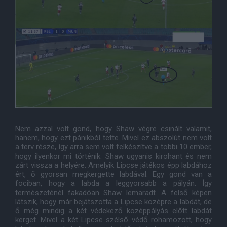
Nem azzal volt gond, hogy Shaw végre csinált valamit,
hanem, hogy ezt pánikból tette. Mivel ez abszolút nem volt
a terv része, így arra sem volt felkészítve a többi 10 ember,
hogy ilyenkor mi történik. Shaw ugyanis kirohant és nem
zárt vissza a helyére. Amelyik Lipcse játékos épp labdához
ért, ő gyorsan megkergette labdával. Egy gond van a
fociban, hogy a labda a leggyorsabb a pályán. Így
természeténél fakadóan Shaw lemaradt. A felső képen
látszik, hogy már bejátszotta a Lipcse középre a labdát, de
ő még mindig a két védekező középpályás előtt labdát
kerget. Mivel a két Lipcse szélső védő rohamozott, hogy