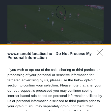
www.manutdfanatics.hu -
Do Not Process My
Personal Information
If you wish to opt-out of the sale, sharing to third parties, or
processing of your personal or sensitive information for
targeted advertising by us, please use the below opt-out
section to confirm your selection. Please note that after your
vs. West Brom - beadás után Lindelöf is vakon van és AWB
opt-out request is processed you may continue seeing
se tudja, hogy megint van mögötte ember. Ismét DDG
interest-based ads based on personal information utilized by
bravúrja kell, hogy ne legyen gól. Most képzeld el, ha ez
us or personal information disclosed to third parties prior to
nem egy WBA, hanem más minőségű játékos kerül oda.
your opt-out. You may separately opt-out of the further
Egyértelmű a végeredmény.