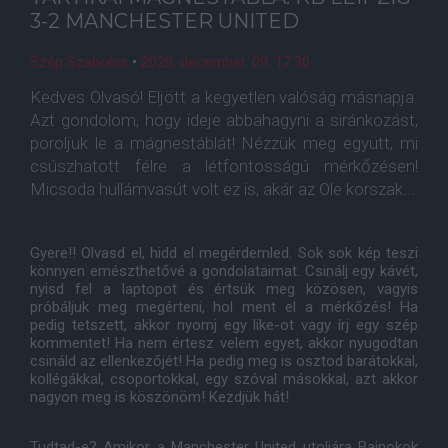
3-2 MANCHESTER UNITED
Szép Szabolcs
•
2020. december. 09. 17:30
Kedves Olvasó! Eljött a kegyetlen valóság másnapja.
Azt gondolom, hogy ideje abbahagyni a siránkozást,
poroljuk le a mágnestáblát! Nézzük meg együtt, mi
csúszhatott félre a létfontosságú mérkőzésen!
Micsoda hullámvasút volt ez is, akár az Ole korszak...
Gyere!! Olvasd el, hidd el megérdemled. Sok sok kép teszi
könnyen emészthetővé a gondolataimat. Csinálj egy kávét,
nyisd fel a laptopot és értsük meg közösen, vagyis
próbáljuk meg megérteni, hol ment el a mérkőzés! Ha
pedig tetszett, akkor nyomj egy like-ot vagy írj egy szép
kommentet! Ha nem értesz velem egyet, akkor nyugodtan
csináld az ellenkezőjét! Ha pedig meg is osztod barátokkal,
kollégákkal, csoportokkal, egy szóval másokkal, azt akkor
nagyon meg is köszönöm! Kezdjük hát!
Tudtad-e? Amikor a Manchester United utoljára Bajnokok