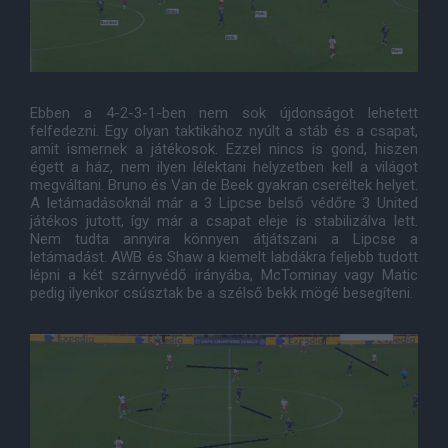
Ebben a 4-2-3-1-ben nem sok újdonságot lehetett
felfedezni. Egy olyan taktikához nyúlt a stáb és a csapat,
amit ismernek a játékosok. Ezzel nincs is gond, hiszen
égett a ház, nem ilyen lélektani helyzetben kell a világot
megváltani. Bruno és Van de Beek gyakran cseréltek helyet.
A letámadásoknál már a 3 Lipcse belső védőre 3 United
játékos jutott, így már a csapat eleje is stabilizálva lett.
Nem tudta annyira könnyen átjátszani a Lipcse a
letámadást. AWB és Shaw a kiemelt labdákra feljebb tudott
lépni a két szárnyvédő irányába, McTominay vagy Matic
pedig ilyenkor csúsztak be a szélső bekk mögé besegíteni.