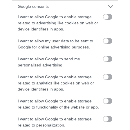
Google consents
I want to allow Google to enable storage
related to advertising like cookies on web or
device identifiers in apps.
I want to allow my user data to be sent to
Google for online advertising purposes.
I want to allow Google to send me
personalized advertising.
I want to allow Google to enable storage
related to analytics like cookies on web or
device identifiers in apps.
Na, és az utolsó, ígérem!
I want to allow Google to enable storage
related to functionality of the website or app.
vs Lipcse első mérkőzés az Old Traffordon - ez most egy
I want to allow Google to enable storage
szöglet utáni szituáció lesz. AWB-ben Lindelöf annyira
nem bízik, hogy ha hiszitek ha nem, sikerül ugyanarra a
related to personalization.