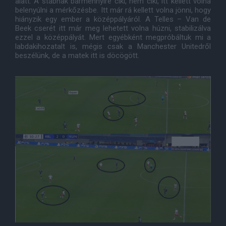
alatt. A stábnak bármennyire ciki, nem ciki, itt kellett volna
belenyúlni a mérkőzésbe. Itt már rá kellett volna jönni, hogy
hiányzik egy ember a középpályáról. A Telles – Van de
Beek cserét itt már meg lehetett volna húzni, stabilizálva
ezzel a középpályát. Mert egyébként megpróbáltuk mi a
labdakihozatalt is, mégis csak a Manchester Unitedről
beszélünk, de a matek itt is döcögött.