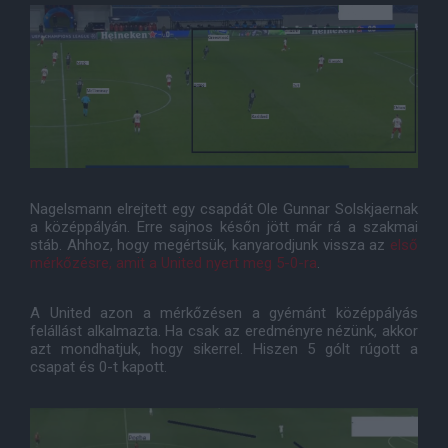
Nagelsmann elrejtett egy csapdát Ole Gunnar Solskjaernak
a középpályán. Erre sajnos későn jött már rá a szakmai
stáb. Ahhoz, hogy megértsük, kanyarodjunk vissza az
első
mérkőzésre, amit a United nyert meg 5-0-ra
.
A United azon a mérkőzésen a gyémánt középpályás
felállást alkalmazta. Ha csak az eredményre nézünk, akkor
azt mondhatjuk, hogy sikerrel. Hiszen 5 gólt rúgott a
csapat és 0-t kapott.