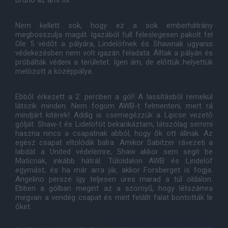
Nem kellett sok, hogy ez a sok emberhátrány
megbosszulja magát. Igazából full feleslegesen pakolt fel
Ole 5 védőt a pályára, Lindelöfnek és Shawnak ugyanis
védekezésben nem volt igazán feladata. Álltak a pályán és
próbálták védeni a területet. Igen ám, de előttük helyettük
melózott a középpálya.
Ebből érkezett a 2. percben a gól! A lassításból remekül
látszik minden. Nem fogom AWB-t felmenteni, mert rá
mindjárt kitérek! Addig is csemegézzük a Lipcse vezető
gólját. Shaw-t és Lidelöföt bekarikáztam, látszólag semmi
haszna nincs a csapatnak abból, hogy ők ott állnak. Az
egész csapat eltolódik balra. Amikor Sabitzer rávezeti a
labdát a United védelemre, Shaw akkor sem segít be
Maticnak, inkább hátrál. Túloldalon AWB és Lindelöf
egymást, és ha már arra jár, akkor Forsberget is fogja.
Angelino persze így teljesen üres marad a túl oldalon.
Ebben a gólban megint az a szörnyű, hogy létszámra
megvan a vendég csapat és mint felállt falat bontották le
őket.