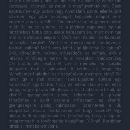
az a hullámvasút, ami az idei évre és talán az egész Ole
korszakra jellemző, az most is megfigyelhető volt. Csak
ezúttal nem egy Soton vagy West Ham szintű ellenfél jött
szembe. Egy jobb minőséget képviselő csapat nem
engedte vissza az MU-t. Teszem hozzá, hogy nem sokon
múlt! De ha ez a keret, ez a játékos alapanyag így tud
hátrányban futballozni, akkor kérdezem én, miért nem tud
már a mérkőzés elejétől? Miért kell minden mérkőzésen
hátrányba kerülni? Miért kell mérkőzésről mérkőzésre
taktikát váltani? Miért nem lehet egy filozófiát felépíteni?
Oké, elfogadom, vannak stílusedzők és vannak, akik a
játékos minőségre teszik le a voksukat. Valószínűleg
Ole utóbbi, aki inkább el van a mentális és fizikális
dolgokkal, mint a taktikával. A kérdés az, hogy egy
Manchester Unitednél ez hosszútávon mennyire elég? Fel
lehet így a mai modern labdarúgásban építeni egy
korszakot? Egy biztos, hogy az edzői stáb és az edző
dolga, hogy a pályán eltüntesse a saját játékosai hibáit, az
ellenfél gyengeségeit pedig felerősítse. A pályán
felerősítse a saját csapata erősségeit, az ellenfél
gyengeségeire pedig rájátsszon. Szerintetek a BL
csoportkör utolsó mérkőzésén ez hogy sikerült? Egy
hibára tudtunk rájátszani és felerősíteni, hogy a Lipcse
megremegett a továbbjutás kapujában 3-0-nál. Korábban
hitték el, mint kellett volna.