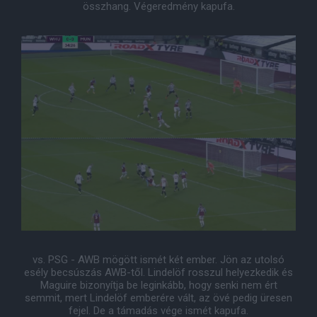
összhang. Végeredmény kapufa.
vs. PSG - AWB mögött ismét két ember. Jön az utolsó
esély becsúszás AWB-től. Lindelöf rosszul helyezkedik és
Maguire bizonyítja be leginkább, hogy senki nem ért
semmit, mert Lindelöf emberére vált, az övé pedig üresen
fejel. De a támadás vége ismét kapufa.