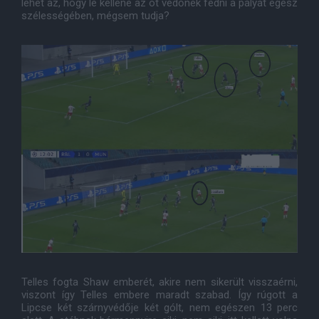
lehet az, hogy le kellene az öt védőnek fedni a pályát egész
szélességében, mégsem tudja?
Telles fogta Shaw emberét, akire nem sikerült visszaérni,
viszont így Telles embere maradt szabad. Így rúgott a
Lipcse két szárnyvédője két gólt, nem egészen 13 perc