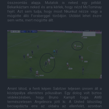
összeomlás alapja. Mutatok is neked egy példát.
Bekarikáztam neked és arra kérlek, hogy nézd McTominay
fejét. Azt sem tudja, hogy most Nkunkut nézze vagy a
mögötte álló Forsberggel törődjön. Utóbbit lehet észre
sem vette, mert mögötte állt.
Amint látod, a fenti képen Sabitzer teljesen üresen áll a
középpálya ellentétes pólusában. Egy dolog volt biztos
védekezésben, hogy Bruno Kamplt fogja. AWB
természetesen Angelinora jött ki. A United látszólag
becsapdázta erre az oldalra az ellenfelét, azonban