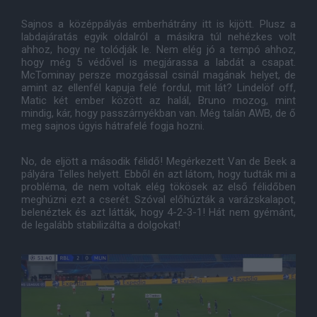
Sajnos a középpályás emberhátrány itt is kijött. Plusz a
labdajáratás egyik oldalról a másikra túl nehézkes volt
ahhoz, hogy ne tolódják le. Nem elég jó a tempó ahhoz,
hogy még 5 védővel is megjárassa a labdát a csapat.
McTominay persze mozgással csinál magának helyet, de
amint az ellenfél kapuja felé fordul, mit lát? Lindelöf off,
Matic két ember között az halál, Bruno mozog, mint
mindig, kár, hogy passzárnyékban van. Még talán AWB, de ő
meg sajnos úgyis hátrafelé fogja hozni.
No, de eljött a második félidő! Megérkezett Van de Beek a
pályára Telles helyett. Ebből én azt látom, hogy tudták mi a
probléma, de nem voltak elég tökösek az első félidőben
meghúzni ezt a cserét. Szóval előhúzták a varázskalapot,
belenéztek és azt látták, hogy 4-2-3-1! Hát nem gyémánt,
de legalább stabilizálta a dolgokat!