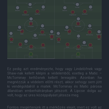
Ez pedig azt eredményezte, hogy vagy Lindelöfnek vagy
Shaw-nak kellett kilépni a védelemből, esetleg a Matic –
McTominay kettősnek kellett lereagálni. Azonban ha
megnézzük a védelem előtti részt, akkor sehogy sem jött
ki vendégoldalról a matek. McTominay és Matic párosa
állandóan emberhátrányban játszott. A Lipcse dolga az
volt, hogy az üres középpályást játssza meg.
Fontos megértenünk itt a mérkőzés elejét, mert ez volt az