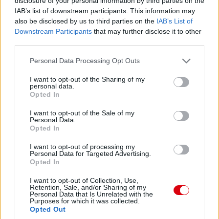
disclosure of your personal information by third parties on the
IAB’s list of downstream participants. This information may
also be disclosed by us to third parties on the
IAB’s List of
Downstream Participants
that may further disclose it to other
third parties.
Please note that this website/app uses one or more Google
Personal Data Processing Opt Outs
services and may gather and store information including but
not limited to your visit or usage behaviour. You may click to
I want to opt-out of the Sharing of my
personal data.
grant or deny consent to Google and its third-party tags to
Opted In
use your data for below specified purposes in below Google
consent section.
I want to opt-out of the Sale of my
Personal Data.
Opted In
I want to opt-out of processing my
Personal Data for Targeted Advertising.
Opted In
I want to opt-out of Collection, Use,
vs. Arsenal - AWB és Lindelöf legendás párosa ismét nem
Retention, Sale, and/or Sharing of my
tud elosztani egy embert. AWB miatt Aubameyang akár
Personal Data that Is Unrelated with the
grillezhetett volna is mögötte. Gól ugyan ebből sem lett, de
Purposes for which it was collected.
a recept ugyan az.
Opted Out