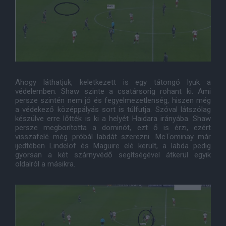
Ahogy láthatjuk, keletkezett is egy tátongó lyuk a
védelemben. Shaw szinte a csatársorig rohant ki. Ami
persze szintén nem jó és fegyelmezetlenség, hiszen még
a védekező középpályás sort is túlfutja. Szóval látszólag
készülve erre lőtték is ki a helyét Haidara irányába. Shaw
persze megborította a dominót, ezt ő is érzi, ezért
visszafelé még próbál labdát szerezni. McTominay már
ijedtében Lindelöf és Maguire elé került, a labda pedig
gyorsan a két szárnyvédő segítségével átkerül egyik
oldalról a másikra.