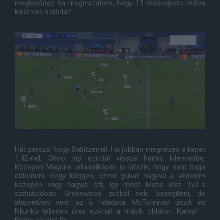
meglepődsz ha megmutatom, hogy 13 másodperc múlva
kinél van a labda?
Hát persze, hogy Sabitzernél. Ha jobban megnézed a képet
1.42-nél, Olmo lép ezúttal vissza hamis kilencesbe.
Középen Maguire pillanatképén is látszik, hogy nem tudja
eldönteni, hogy kilépjen, ezzel lyukat hagyva a védelem
közepén vagy hagyja ott, így most Matic lesz 1v2-s
szituációban. Greenwood próbál neki besegíteni, de
alapvetően nem az ő feladata. McTominay úszik és
Nkunku teljesen üres ezúttal a másik oldalon. Kampl –
Bruno az ami fix.