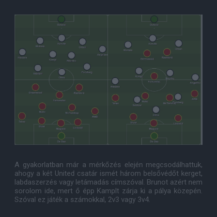
A gyakorlatban már a mérkőzés elején megcsodálhattuk,
ahogy a két United csatár ismét három belsővédőt kerget,
labdaszerzés vagy letámadás címszóval. Brunot azért nem
sorolom ide, mert ő épp Kamplt zárja ki a pálya közepén.
Szóval ez játék a számokkal, 2v3 vagy 3v4.