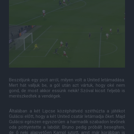
Beszéljünk egy picit arról, milyen volt a United letámadása.
Mert hát valljuk be, a gól után azt vártuk, hogy oké nem
gond, de most akkor essünk nekik! Szóval kicsit feljebb is
merészkedtek a vendégek.
Általában a két Lipcse középhátvéd széthúzta a játékot
Gulácsi előtt, hogy a két United csatár letámadja őket. Majd
Gulácsi egészen egyszerűen a harmadik szabadon levőnek
oda pöttyintette a labdát. Bruno pedig próbált besegíteni,
de ő neki alapvetően Kampl jutott, amit már korábban is