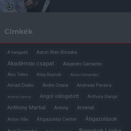
Címkék
Aaron Wan-Bissaka
A hangadó
Akadémiai csapat
Alejandro Garnacho
Alex Telles
Altay Bayindir
Alvaro Fernandez
Amad Diallo
Andre Onana
Andreas Pereira
Angol válogatott
Anthony Elanga
Andrey Santos
Anthony Martial
Arsenal
Antony
Átigazolások
Átigazolási Center
Aston Villa
Bajnokok Ligája