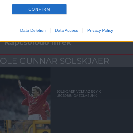
CONFIRM
Data Deletion
Data Access
Privacy Policy
Kapcsolódó hírek
OLE GUNNAR SOLSKJAER
SOLSKJAER VOLT AZ EGYIK
LEGJOBB IGAZOLÁSUNK