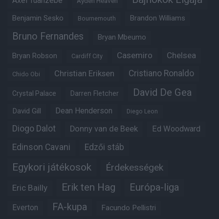
Axel Tuanzebe
Ayden Heaven
Benjamin Sesko
Brandon Williams
Bournemouth
Bruno Fernandes
Bryan Mbeumo
Casemiro
Chelsea
Bryan Robson
Cardiff City
Christian Eriksen
Cristiano Ronaldo
Chido Obi
David De Gea
Crystal Palace
Darren Fletcher
Dean Henderson
David Gill
Diego Leon
Diogo Dalot
Donny van de Beek
Ed Woodward
Edinson Cavani
Edzői stáb
Egykori játékosok
Érdekességek
Erik ten Hag
Európa-liga
Eric Bailly
FA-kupa
Everton
Facundo Pellistri