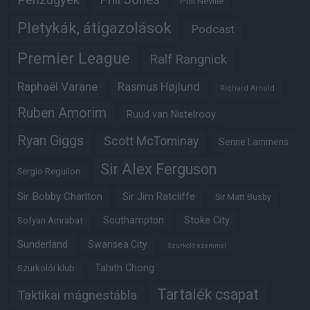
Pénzügyek
Phil Neville
Pletykák, átigazolások
Podcast
Premier League
Ralf Rangnick
Raphaël Varane
Rasmus Højlund
Richard Arnold
Ruben Amorim
Ruud van Nistelrooy
Ryan Giggs
Scott McTominay
Senne Lammens
Sir Alex Ferguson
Sergio Reguilon
Sir Bobby Charlton
Sir Jim Ratcliffe
Sir Matt Busby
Southampton
Stoke City
Sofyan Amrabat
Sunderland
Swansea City
Szurkoló szemmel
Tahith Chong
Szurkolói klub
Tartalék csapat
Taktikai mágnestábla