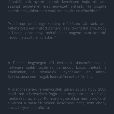
láthattál, akik nyerni akartak, keményen hajtottak, ami
szabad területeket eredményezett nekünk. Ha őszinte
akarok lenni, akkor nem csak nekünk járt ez előnyökkel."
"Vasárnap ismét egy kemény mérkőzés vár ránk, ami
feltehetőleg egy nyitott párharc lesz, tekintettel arra, hogy
a Leeds valamennyi mérkőzésen nagyon szórakoztató
módon játszott, amit láttam."
A Pennine-hegységen túli riválisunk visszatérésével a
hétvégén újabb izgalmas párharcot köszönthetünk a
stadionban, a szurkolók ugyanakkor az Álmok
Színházában nem fogják tudni átélni ezt az élményt.
A manchesteriek reménykedtek ugyan abban, hogy 2000
néző már a helyszínen fogja tudni megtekinteni a hétvégi
mérkőzést, az angol Kormány ugyanakkor nem sorolta át
a várost a második számú besorolási ágba, mint ahogy
arra a helyiek számítottak.