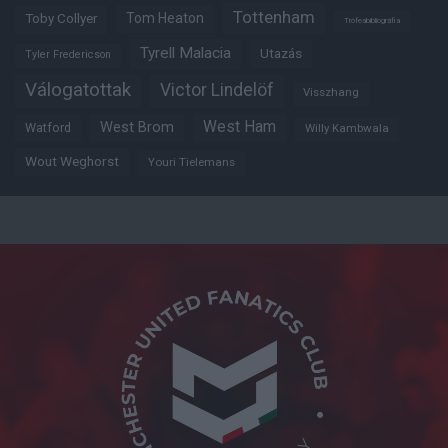
Tottenham
Tom Heaton
Toby Collyer
Trófeabibliográfia
Tyrell Malacia
Utazás
Tyler Fredericson
Válogatottak
Victor Lindelöf
Visszhang
West Ham
West Brom
Watford
Willy Kambwala
Wout Weghorst
Youri Tielemans