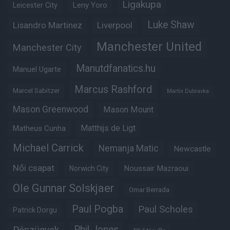
Ligakupa
Leny Yoro
Leicester City
Luke Shaw
Lisandro Martinez
Liverpool
Manchester United
Manchester City
Manutdfanatics.hu
Manuel Ugarte
Marcus Rashford
Marcel Sabitzer
Martin Dubravka
Mason Greenwood
Mason Mount
Matthijs de Ligt
Matheus Cunha
Michael Carrick
Nemanja Matic
Newcastle
Női csapat
Noussair Mazraoui
Norwich City
Ole Gunnar Solskjaer
Omar Berrada
Paul Pogba
Paul Scholes
Patrick Dorgu
Phil Jones