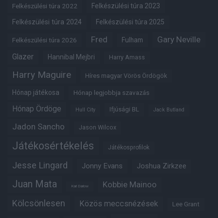
Felkészülési túra 2022
Felkészülési túra 2023
Felkészülési túra 2024
Felkészülési túra 2025
Fred
Gary Neville
Felkészülési túra 2026
Fulham
Glazer
Hannibal Mejbri
Harry Amass
Harry Maguire
Híres magyar Vörös Ördögök
Hónap játékosa
Hónap legjobbja szavazás
Hónap Ördöge
Ifjúsági BL
Hull City
Jack Butland
Jadon Sancho
Jason Wilcox
Játékosértékelés
Játékosprofilok
Jesse Lingard
Jonny Evans
Joshua Zirkzee
Juan Mata
Kobbie Mainoo
Karl Darlow
Kölcsönlesen
Közös meccsnézések
Lee Grant