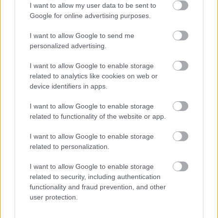
I want to allow my user data to be sent to
Leeds United
vs
Manchester
Google for online advertising purposes.
United
I want to allow Google to send me
Felkészülési szezon 5. mérkőzés
personalized advertising.
Croke Park, Dublin
2026-08-12 20:30
I want to allow Google to enable storage
related to analytics like cookies on web or
1 nap 22 óra 54 perc 30 másodperc
device identifiers in apps.
I want to allow Google to enable storage
AC Milan
vs
Manchester United
2026-08-15 18:00
related to functionality of the website or app.
ELŐZŐ MÉRKŐZÉSEK
I want to allow Google to enable storage
related to personalization.
I want to allow Google to enable storage
Támogatás
related to security, including authentication
functionality and fraud prevention, and other
user protection.
Támogasd adományoddal
a ManUtdFanatics.hu működését!