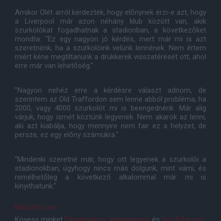
Amikor Olét arról kérdezték, hogy előnynek érzi-e azt, hogy
a Liverpool már azon néhány klub között van, akik
szurkolókat fogadhatnak a stadionban, a következőket
mondta: "Ez egy nagyon jó kérdés, mert már mi is azt
szeretnénk, ha a szurkolóink velünk lennének. Nem értem
miért kéne megtiltanunk a drukkerek visszatérését ott, ahol
erre már van lehetőség."
"Nagyon nehéz erre a kérdésre választ adnom, de
szerintem az Old Traffordon sem lenne abból probléma, ha
2000, vagy 4000 szurkolót mi is beengednénk. Már alig
várjuk, hogy ismét köztünk legyenek. Nem akarok az lenni,
aki azt kiabálja, hogy mennyire nem fair ez a helyzet, de
persze, ez egy előny számukra."
"Mindenki szeretné már, hogy ott legyenek a szurkolói a
stadionokban, úgyhogy nincs más dolgunk, mint várni, és
remélhetőleg a következő alkalommal már mi is
kinyithatunk."
ManUtd.com
Kövess minket
Facebookon
,
Instagramon
és
YouTube-on