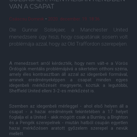
VAN A CSAPAT
Csáscsu Dominik
•
2020. december. 19. 18:36
Ole Gunnar Solskjaer, a Manchester United
menedzsere úgy hiszi, hogy csapatának sosem volt
problémája azzal, hogy az Old Traffordon szerepeljen.
A menedzsert arról kérdezték, hogy nem vált-e a Vörös
Ördögök mentális problémájává a sikertelen otthoni széria,
amely éles kontrasztban áll azzal az idegenbeli formával,
aminek eredményeképpen a csapat minden egyes
idegenbeli mérkőzését megnyerte, köztük a legutóbbi,
Sheffield United elleni 3-2-es mérkőzést is.
Szemben az idegenbeli mérleggel - ahol első helyen áll a
csapat - a hazai eredmények tekintetében a 17. helyet
foglalja el a United - akik mögött csak a Burnley, a Brighton
és a Pengék szerepelnek - miután hatból csupán egyetlen
hazai mérkőzésen aratott győzelem szerepel a nevük
mellett.