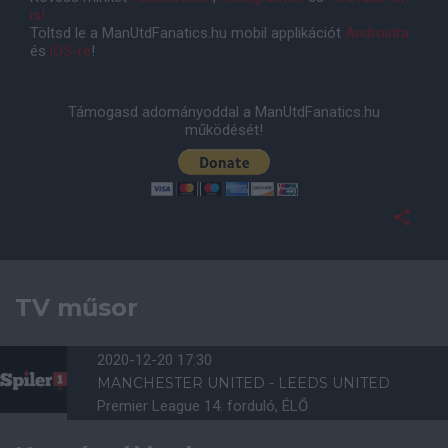
is!
Töltsd le a ManUtdFanatics.hu mobil applikációt
Androidra
és
iOS-re
!
Támogasd adományoddal a ManUtdFanatics.hu
működését!
TV műsor
2020-12-20 17:30
MANCHESTER UNITED - LEEDS UNITED
Premier League 14. forduló, ÉLŐ