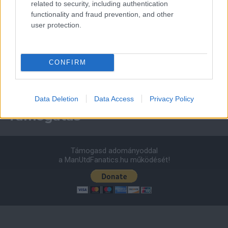
related to security, including authentication
0 nap 16 óra 37 perc 56 másodperc
functionality and fraud prevention, and other
user protection.
Leeds United
vs
Manchester United
2026-08-12 20:30
AC Milan
vs
Manchester United
2026-08-15 18:00
CONFIRM
ELŐZŐ MÉRKŐZÉSEK
Data Deletion
Data Access
Privacy Policy
Támogatás
Támogasd adományoddal
a ManUtdFanatics.hu működését!