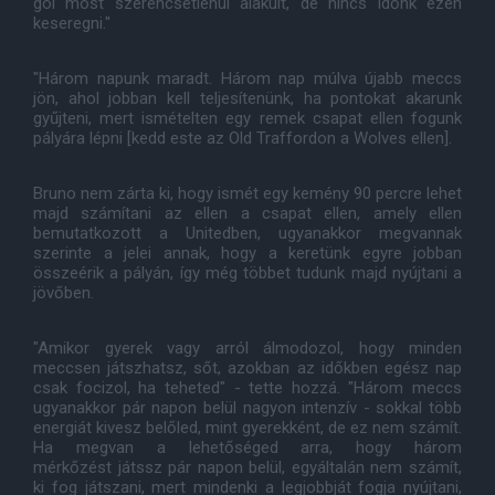
gól most szerencsétlenül alakult, de nincs időnk ezen
keseregni."
"Három napunk maradt. Három nap múlva újabb meccs
jön, ahol jobban kell teljesítenünk, ha pontokat akarunk
gyűjteni, mert ismételten egy remek csapat ellen fogunk
pályára lépni [kedd este az Old Traffordon a Wolves ellen].
Bruno nem zárta ki, hogy ismét egy kemény 90 percre lehet
majd számítani az ellen a csapat ellen, amely ellen
bemutatkozott a Unitedben, ugyanakkor megvannak
szerinte a jelei annak, hogy a keretünk egyre jobban
összeérik a pályán, így még többet tudunk majd nyújtani a
jövőben.
"Amikor gyerek vagy arról álmodozol, hogy minden
meccsen játszhatsz, sőt, azokban az időkben egész nap
csak focizol, ha teheted" - tette hozzá. "Három meccs
ugyanakkor pár napon belül nagyon intenzív - sokkal több
energiát kivesz belőled, mint gyerekként, de ez nem számít.
Ha megvan a lehetőséged arra, hogy három
mérkőzést játssz pár napon belül, egyáltalán nem számít,
ki fog játszani, mert mindenki a legjobbját fogja nyújtani,