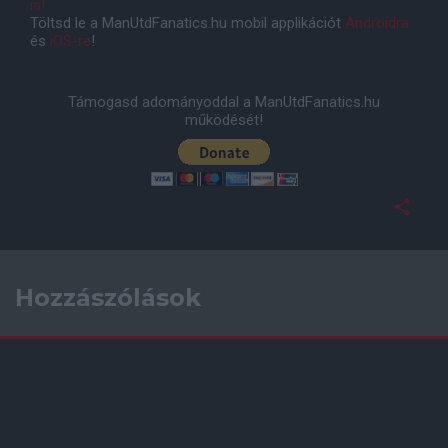
is!
Töltsd le a ManUtdFanatics.hu mobil applikációt
Androidra
és
iOS-re
!
Támogasd adományoddal a ManUtdFanatics.hu
működését!
Hozzászólások