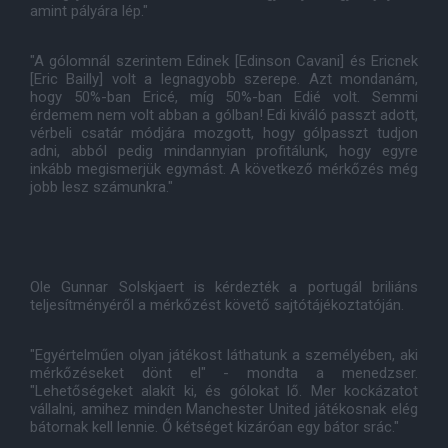
amint pályára lép."
"A gólomnál szerintem Edinek [Edinson Cavani] és Ericnek
[Eric Bailly] volt a legnagyobb szerepe. Azt mondanám,
hogy 50%-ban Ericé, míg 50%-ban Edié volt. Semmi
érdemem nem volt abban a gólban! Edi kiváló passzt adott,
vérbeli csatár módjára mozgott, hogy gólpasszt tudjon
adni, abból pedig mindannyian profitálunk, hogy egyre
inkább megismerjük egymást. A következő mérkőzés még
jobb lesz számunkra."
Ole Gunnar Solskjaert is kérdezték a portugál briliáns
teljesítményéről a mérkőzést követő sajtótájékoztatóján.
"Egyértelműen olyan játékost láthatunk a személyében, aki
mérkőzéseket dönt el" - mondta a menedzser.
"Lehetőségeket alakít ki, és gólokat lő. Mer kockázatot
vállalni, amihez minden Manchester United játékosnak elég
bátornak kell lennie. Ő kétséget kizáróan egy bátor srác."