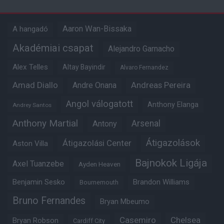
Aaron Wan-Bissaka
A hangadó
Akadémiai csapat
Alejandro Garnacho
Alex Telles
Altay Bayindir
Alvaro Fernandez
Amad Diallo
Andre Onana
Andreas Pereira
Angol válogatott
Anthony Elanga
Andrey Santos
Anthony Martial
Arsenal
Antony
Átigazolások
Átigazolási Center
Aston Villa
Bajnokok Ligája
Axel Tuanzebe
Ayden Heaven
Benjamin Sesko
Brandon Williams
Bournemouth
Bruno Fernandes
Bryan Mbeumo
Casemiro
Chelsea
Bryan Robson
Cardiff City