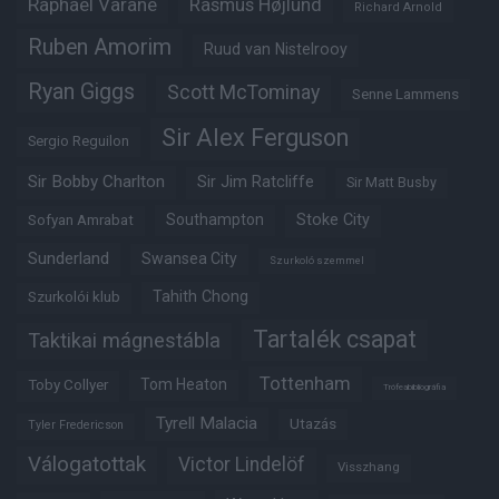
Raphaël Varane
Rasmus Højlund
Richard Arnold
Ruben Amorim
Ruud van Nistelrooy
Ryan Giggs
Scott McTominay
Senne Lammens
Sir Alex Ferguson
Sergio Reguilon
Sir Bobby Charlton
Sir Jim Ratcliffe
Sir Matt Busby
Southampton
Stoke City
Sofyan Amrabat
Sunderland
Swansea City
Szurkoló szemmel
Tahith Chong
Szurkolói klub
Tartalék csapat
Taktikai mágnestábla
Tottenham
Tom Heaton
Toby Collyer
Trófeabibliográfia
Tyrell Malacia
Utazás
Tyler Fredericson
Válogatottak
Victor Lindelöf
Visszhang