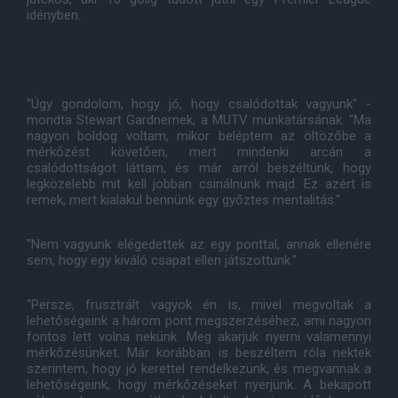
idényben.
"Úgy gondolom, hogy jó, hogy csalódottak vagyunk" -
mondta Stewart Gardnernek, a MUTV munkatársának. "Ma
nagyon boldog voltam, mikor beléptem az öltözőbe a
mérkőzést követően, mert mindenki arcán a
csalódottságot láttam, és már arról beszéltünk, hogy
legközelebb mit kell jobban csinálnunk majd. Ez azért is
remek, mert kialakul bennünk egy győztes mentalitás."
"Nem vagyunk elégedettek az egy ponttal, annak ellenére
sem, hogy egy kiváló csapat ellen játszottunk."
"Persze, frusztrált vagyok én is, mivel megvoltak a
lehetőségeink a három pont megszerzéséhez, ami nagyon
fontos lett volna nekünk. Meg akarjuk nyerni valamennyi
mérkőzésünket. Már korábban is beszéltem róla nektek
szerintem, hogy jó kerettel rendelkezünk, és megvannak a
lehetőségeink, hogy mérkőzéseket nyerjünk. A bekapott