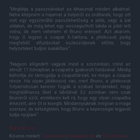
"Meglátja a passzsávokat és kihasznál minden alkalmat.
Néha kitépném a hajamat a helyéről és ordítanék, hogy ott
volt egy egyszerűbb passzlehetőség a jobb, vagy a bal
oldalon, de még lehet egy visszagurított labda is jobb lett
volna, de nem vehetem el Bruno erényeit. Azt akarom,
hogy ő legyen a csapat X-faktora, a játékosok pedig
megfelelő elfutásokat eszközöljenek előtte, hogy
helyzeteket tudjon kialakítani."
"Nagyon elégedett vagyok mind a szezonban, mind az
elmúlt 11 hónapban a csapatra gyakorolt hatásával. Mindig
bátorítja és támogatja a csapattársait, és mégis a csapat
része. Ha olyan játékosod van, mint Bruno, a játékosok
folyamatosan keresni fogják a szabad területeket, hogy
megtalálhassa őket a labdáival. Ez azonban nem csak
Brunóról szól, emlékezni kell rá, hogy egy olyan csapatba
érkezett, ami őt is kisegíti. Mindannyiuknak megvan a maga
szerepe, de kétségtelen, hogy Bruno a képességei legjavát
tudja nyújtani."
ManUtd.com
Kövess minket
Facebookon
,
Instagramon
és
YouTube-on