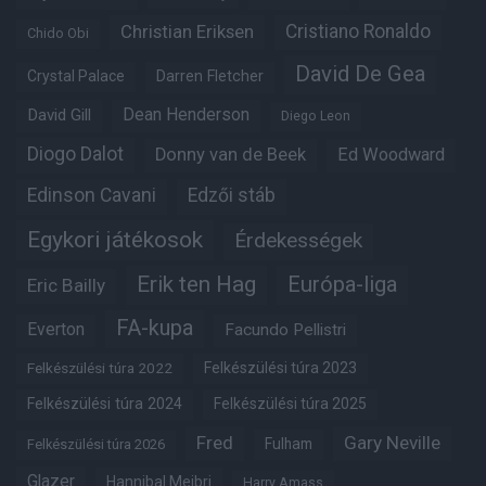
Christian Eriksen
Cristiano Ronaldo
Chido Obi
David De Gea
Crystal Palace
Darren Fletcher
Dean Henderson
David Gill
Diego Leon
Diogo Dalot
Donny van de Beek
Ed Woodward
Edinson Cavani
Edzői stáb
Egykori játékosok
Érdekességek
Erik ten Hag
Európa-liga
Eric Bailly
FA-kupa
Everton
Facundo Pellistri
Felkészülési túra 2022
Felkészülési túra 2023
Felkészülési túra 2024
Felkészülési túra 2025
Fred
Gary Neville
Fulham
Felkészülési túra 2026
Glazer
Hannibal Mejbri
Harry Amass