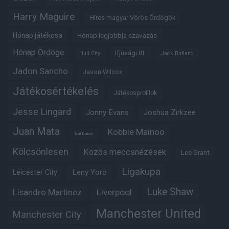
Harry Maguire
Híres magyar Vörös Ördögök
Hónap játékosa
Hónap legjobbja szavazás
Hónap Ördöge
Ifjúsági BL
Hull City
Jack Butland
Jadon Sancho
Jason Wilcox
Játékosértékelés
Játékosprofilok
Jesse Lingard
Jonny Evans
Joshua Zirkzee
Juan Mata
Kobbie Mainoo
Karl Darlow
Kölcsönlesen
Közös meccsnézések
Lee Grant
Ligakupa
Leny Yoro
Leicester City
Luke Shaw
Lisandro Martinez
Liverpool
Manchester United
Manchester City