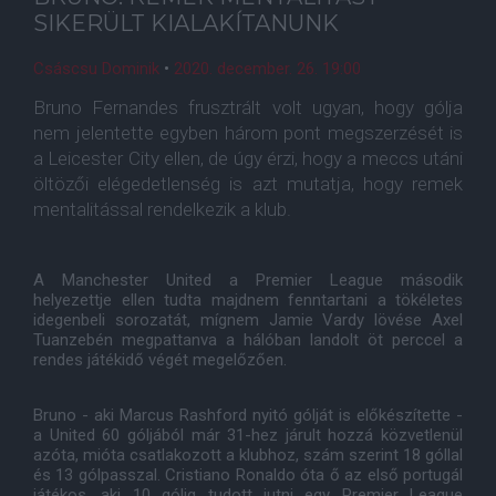
SIKERÜLT KIALAKÍTANUNK
Csáscsu Dominik
•
2020. december. 26. 19:00
Bruno Fernandes frusztrált volt ugyan, hogy gólja
nem jelentette egyben három pont megszerzését is
a Leicester City ellen, de úgy érzi, hogy a meccs utáni
öltözői elégedetlenség is azt mutatja, hogy remek
mentalitással rendelkezik a klub.
A Manchester United a Premier League második
helyezettje ellen tudta majdnem fenntartani a tökéletes
idegenbeli sorozatát, mígnem Jamie Vardy lövése Axel
Tuanzebén megpattanva a hálóban landolt öt perccel a
rendes játékidő végét megelőzően.
Bruno - aki Marcus Rashford nyitó gólját is előkészítette -
a United 60 góljából már 31-hez járult hozzá közvetlenül
azóta, mióta csatlakozott a klubhoz, szám szerint 18 góllal
és 13 gólpasszal. Cristiano Ronaldo óta ő az első portugál
játékos, aki 10 gólig tudott jutni egy Premier League