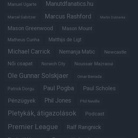
Manutdfanatics.hu
Manuel Ugarte
Marcus Rashford
Marcel Sabitzer
Martin Dubravka
Mason Greenwood
Mason Mount
Matheus Cunha
Matthijs de Ligt
Michael Carrick
Nemanja Matic
Newcastle
Női csapat
Noussair Mazraoui
Norwich City
Ole Gunnar Solskjaer
Omar Berrada
Paul Pogba
Paul Scholes
Patrick Dorgu
Phil Jones
Pénzügyek
Phil Neville
Pletykák, átigazolások
Podcast
Premier League
Ralf Rangnick