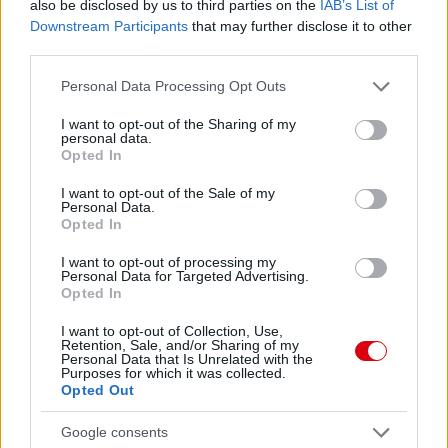
also be disclosed by us to third parties on the
IAB’s List of
Downstream Participants
that may further disclose it to other
third parties.
Please note that this website/app uses one or more Google
Personal Data Processing Opt Outs
services and may gather and store information including but
not limited to your visit or usage behaviour. You may click to
I want to opt-out of the Sharing of my
personal data.
grant or deny consent to Google and its third-party tags to
Opted In
use your data for below specified purposes in below Google
consent section.
I want to opt-out of the Sale of my
Personal Data.
Opted In
I want to opt-out of processing my
Personal Data for Targeted Advertising.
Opted In
I want to opt-out of Collection, Use,
Retention, Sale, and/or Sharing of my
Personal Data that Is Unrelated with the
Purposes for which it was collected.
Opted Out
Google consents