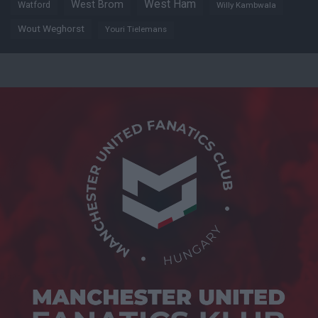
West Ham
West Brom
Watford
Willy Kambwala
Wout Weghorst
Youri Tielemans