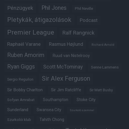
Phil Jones
Pénzügyek
Phil Neville
Pletykák, átigazolások
Podcast
Premier League
Ralf Rangnick
Raphaël Varane
Rasmus Højlund
Richard Arnold
Ruben Amorim
Ruud van Nistelrooy
Ryan Giggs
Scott McTominay
Senne Lammens
Sir Alex Ferguson
Sergio Reguilon
Sir Bobby Charlton
Sir Jim Ratcliffe
Sir Matt Busby
Southampton
Stoke City
Sofyan Amrabat
Sunderland
Swansea City
Szurkoló szemmel
Tahith Chong
Szurkolói klub