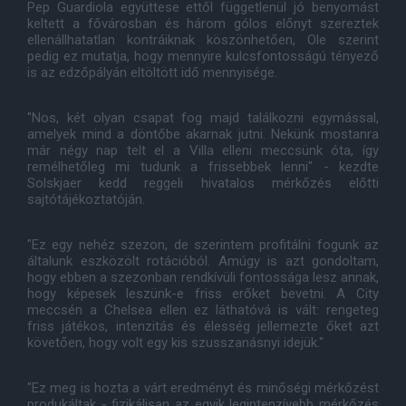
Pep Guardiola együttese ettől függetlenül jó benyomást
keltett a fővárosban és három gólos előnyt szereztek
ellenállhatatlan kontráiknak köszönhetően, Ole szerint
pedig ez mutatja, hogy mennyire kulcsfontosságú tényező
is az edzőpályán eltöltött idő mennyisége.
"Nos, két olyan csapat fog majd találkozni egymással,
amelyek mind a döntőbe akarnak jutni. Nekünk mostanra
már négy nap telt el a Villa elleni meccsünk óta, így
remélhetőleg mi tudunk a frissebbek lenni" - kezdte
Solskjaer kedd reggeli hivatalos mérkőzés előtti
sajtótájékoztatóján.
"Ez egy nehéz szezon, de szerintem profitálni fogunk az
általunk eszközölt rotációból. Amúgy is azt gondoltam,
hogy ebben a szezonban rendkívüli fontossága lesz annak,
hogy képesek leszünk-e friss erőket bevetni. A City
meccsén a Chelsea ellen ez láthatóvá is vált: rengeteg
friss játékos, intenzitás és élesség jellemezte őket azt
követően, hogy volt egy kis szusszanásnyi idejük."
"Ez meg is hozta a várt eredményt és minőségi mérkőzést
produkáltak - fizikálisan az egyik legintenzívebb mérkőzés