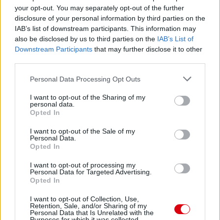
your opt-out. You may separately opt-out of the further
disclosure of your personal information by third parties on the
IAB’s list of downstream participants. This information may
also be disclosed by us to third parties on the
IAB’s List of
Downstream Participants
that may further disclose it to other
third parties.
Please note that this website/app uses one or more Google
Personal Data Processing Opt Outs
services and may gather and store information including but
not limited to your visit or usage behaviour. You may click to
I want to opt-out of the Sharing of my
personal data.
grant or deny consent to Google and its third-party tags to
Opted In
use your data for below specified purposes in below Google
consent section.
I want to opt-out of the Sale of my
Personal Data.
Opted In
I want to opt-out of processing my
Personal Data for Targeted Advertising.
Opted In
I want to opt-out of Collection, Use,
Retention, Sale, and/or Sharing of my
Personal Data that Is Unrelated with the
Meccs Center
Purposes for which it was collected.