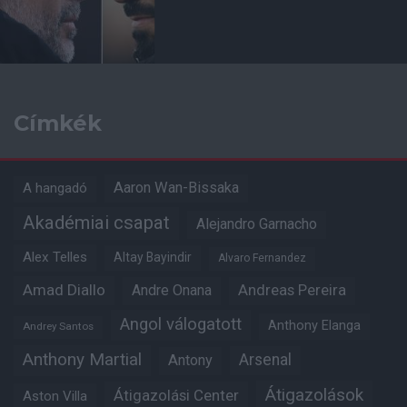
Címkék
Aaron Wan-Bissaka
A hangadó
Akadémiai csapat
Alejandro Garnacho
Alex Telles
Altay Bayindir
Alvaro Fernandez
Amad Diallo
Andre Onana
Andreas Pereira
Angol válogatott
Anthony Elanga
Andrey Santos
Anthony Martial
Arsenal
Antony
Átigazolások
Átigazolási Center
Aston Villa