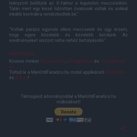
hiányzott belőlünk az X-faktor a legutolsó meccsünkön.
Talán mert egy kissé túlzottan óvatosak voltak és sokkal
inkább kontrákra rendezkedtek be."
"Voltak parázs egymás elleni meccseink és úgy érzem,
hogy egyre közelebb és közelebb kerülünk. Az
eredményeket viszont néha nehéz befolyásolni."
ManUtd.com
Kövess minket
Facebookon
,
Instagramon
és
YouTube-on
is!
Töltsd le a ManUtdFanatics.hu mobil applikációt
Androidra
és
iOS-re
!
Támogasd adományoddal a ManUtdFanatics.hu
működését!