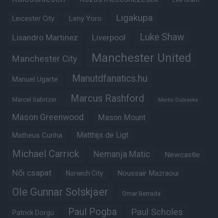
Ligakupa
Leny Yoro
Leicester City
Luke Shaw
Lisandro Martinez
Liverpool
Manchester United
Manchester City
Manutdfanatics.hu
Manuel Ugarte
Marcus Rashford
Marcel Sabitzer
Martin Dubravka
Mason Greenwood
Mason Mount
Matheus Cunha
Matthijs de Ligt
Michael Carrick
Nemanja Matic
Newcastle
Női csapat
Noussair Mazraoui
Norwich City
Ole Gunnar Solskjaer
Omar Berrada
Paul Pogba
Paul Scholes
Patrick Dorgu