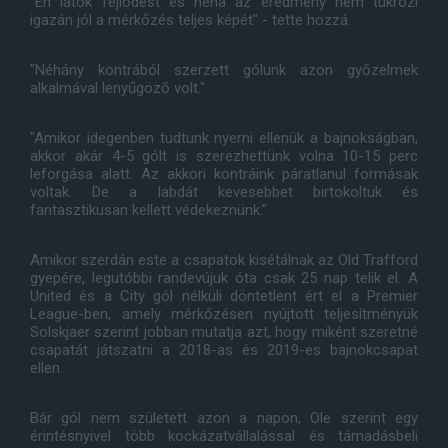
"Én látok fejlődést és néha az eredmény nem tükrözi
igazán jól a mérkőzés teljes képét" - tette hozzá.
"Néhány kontrából szerzett gólunk azon győzelmek
alkalmával lenyűgöző volt."
"Amikor idegenben tudtunk nyerni ellenük a bajnokságban,
akkor akár 4-5 gólt is szerezhettünk volna 10-15 perc
leforgása alatt. Az akkori kontráink páratlanul formásak
voltak. De a labdát kevesebbet birtokoltuk és
fantasztikusan kellett védekeznünk."
Amikor szerdán este a csapatok kisétálnak az Old Trafford
gyepére, legutóbbi randevújuk óta csak 25 nap telik el. A
United és a City gól nélküli döntetlent ért el a Premier
League-ben, amely mérkőzésen nyújtott teljesítményük
Solskjaer szerint jobban mutatja azt, hogy miként szeretné
csapatát játszatni a 2018-as és 2019-es bajnokcsapat
ellen.
Bár gól nem született azon a napon, Ole szerint egy
érintésnyivel több kockázatvállalással és támadásbeli