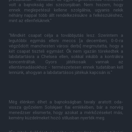
volt a bajnokság idei szezonjában. Nem hiszem, hogy
ennek meglepetésül kellene szolgálnia, ugyanis nekik
néhány nappal több állt rendelkezésükre a felkészüléshez,
mint az ellenfelüknek."
"Mindkét csapat célja a továbbjutás lesz. Szerintem a
legutóbbi egymás elleni meccs [a decemberi, 0-0-ra
végződött manchesteri városi derbi] megmutatta, hogy a
két csapat tiszteli egymást. Ők nem igazán törekedtek a
labdatartásra a Chelsea ellen, sokkal inkább a kontrákra
koncentráltak. Gyors játékosaik vannak az
ellentámadásokhoz - természetesen ennek tudatában kell
lennünk, ahogyan a labdatartásos játékuk kapcsán is."
Még élénken élhet a bajnokságban tavaly aratott oda-
vissza győzelem Solskjaer fiai emlékében, bár a norvég
menedzser elismerte, hogy azokat a mérkőzéseket más,
kemény küzdelmeket hozó stílusban nyerték meg.