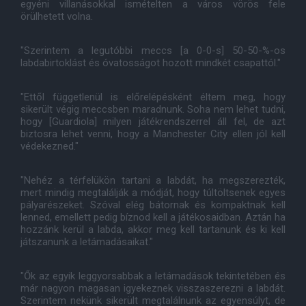
egyéni villanásokkal ismételten a város vörös fele
örülhetett volna.
"Szerintem a legutóbbi meccs [a 0-0-s] 50-50-%-os
labdabirtoklást és óvatosságot hozott mindkét csapattól."
"Ettől függetlenül is előrelépésként éltem meg, hogy
sikerült végig meccsben maradnunk. Soha nem lehet tudni,
hogy [Guardiola] milyen játékrendszerrel áll fel, de azt
biztosra lehet venni, hogy a Manchester City ellen jól kell
védekezned."
"Nehéz a térfelükön tartani a labdát, ha megszerezték,
mert mindig megtalálják a módját, hogy túltöltsenek egyes
pályarészeket. Szóval elég bátornak és kompaktnak kell
lenned, emellett pedig bíznod kell a játékosaidban. Aztán ha
hozzánk kerül a labda, akkor meg kell tartanunk és ki kell
játszanunk a letámadásaikat."
"Ők az egyik leggyorsabbak a letámadások tekintetében és
már nagyon magasan igyekeznek visszaszerezni a labdát.
Szerintem nekünk sikerült megtalálnunk az egyensúlyt, de