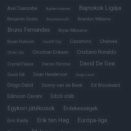
Bajnokok Ligája
Axel Tuanzebe
Ayden Heaven
Benjamin Sesko
Brandon Williams
Bournemouth
Bruno Fernandes
Bryan Mbeumo
Casemiro
Chelsea
Bryan Robson
Cardiff City
Christian Eriksen
Cristiano Ronaldo
Chido Obi
David De Gea
Crystal Palace
Darren Fletcher
Dean Henderson
David Gill
Diego Leon
Diogo Dalot
Donny van de Beek
Ed Woodward
Edinson Cavani
Edzői stáb
Egykori játékosok
Érdekességek
Erik ten Hag
Európa-liga
Eric Bailly