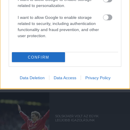
related to personalization.
I want to allow Google to enable storage
Támogasd adományoddal
a ManUtdFanatics.hu működését!
related to security, including authentication
functionality and fraud prevention, and other
user protection.
CONFIRM
Kapcsolódó hírek
Data Deletion
Data Access
Privacy Policy
OLE GUNNAR SOLSKJAER
SOLSKJAER VOLT AZ EGYIK
LEGJOBB IGAZOLÁSUNK