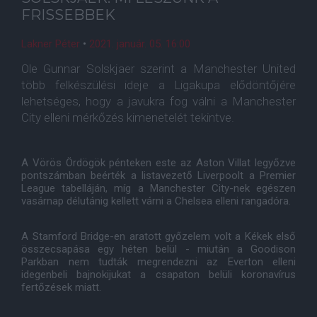
FRISSEBBEK
Lakner Péter
•
2021. január. 05. 16:00
Ole Gunnar Solskjaer szerint a Manchester United
több felkészülési ideje a Ligakupa elődöntőjére
lehetséges, hogy a javukra fog válni a Manchester
City elleni mérkőzés kimenetelét tekintve.
A Vörös Ördögök pénteken este az Aston Villat legyőzve
pontszámban beérték a listavezető Liverpoolt a Premier
League tabelláján, míg a Manchester City-nek egészen
vasárnap délutánig kellett várni a Chelsea elleni rangadóra.
A Stamford Bridge-en aratott győzelem volt a Kékek első
összecsapása egy héten belül - miután a Goodison
Parkban nem tudták megrendezni az Everton elleni
idegenbeli bajnokijukat a csapaton belüli koronavírus
fertőzések miatt.