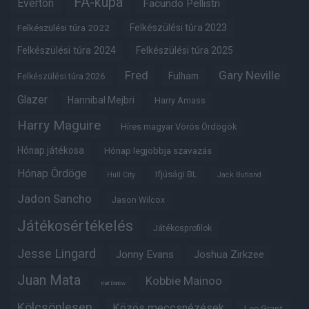
FA-kupa
Everton
Facundo Pellistri
Felkészülési túra 2022
Felkészülési túra 2023
Felkészülési túra 2024
Felkészülési túra 2025
Fred
Gary Neville
Fulham
Felkészülési túra 2026
Glazer
Hannibal Mejbri
Harry Amass
Harry Maguire
Híres magyar Vörös Ördögök
Hónap játékosa
Hónap legjobbja szavazás
Hónap Ördöge
Ifjúsági BL
Hull City
Jack Butland
Jadon Sancho
Jason Wilcox
Játékosértékelés
Játékosprofilok
Jesse Lingard
Jonny Evans
Joshua Zirkzee
Juan Mata
Kobbie Mainoo
Karl Darlow
Kölcsönlesen
Közös meccsnézések
Lee Grant