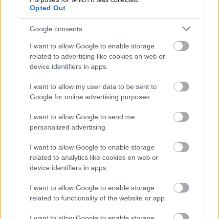
Opted Out
Google consents
Paris Saint-Germain
vs
I want to allow Google to enable storage
Manchester United
related to advertising like cookies on web or
device identifiers in apps.
Felkészülési szezon 4. mérkőzés
Nya Ullevi, Göteborg
I want to allow my user data to be sent to
2026-08-08 17:00
Google for online advertising purposes.
1 nap 17 óra 47 perc 34 másodperc
I want to allow Google to send me
personalized advertising.
Leeds United
vs
Manchester United
2026-08-12 20:30
I want to allow Google to enable storage
AC Milan
related to analytics like cookies on web or
vs
Manchester United
2026-08-15 18:00
device identifiers in apps.
ELŐZŐ MÉRKŐZÉSEK
I want to allow Google to enable storage
related to functionality of the website or app.
Támogatás
I want to allow Google to enable storage