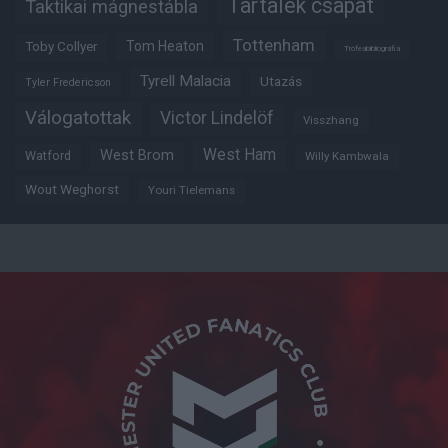
Tartalék csapat
Taktikai mágnestábla
Tottenham
Tom Heaton
Toby Collyer
Trófeabibliográfia
Tyrell Malacia
Utazás
Tyler Fredericson
Válogatottak
Victor Lindelöf
Visszhang
West Ham
West Brom
Watford
Willy Kambwala
Wout Weghorst
Youri Tielemans