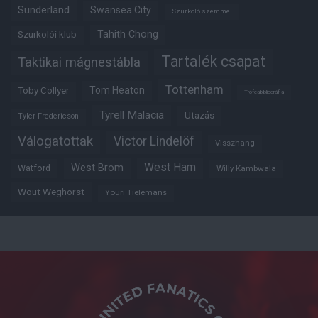
Sunderland
Swansea City
Szurkoló szemmel
Tahith Chong
Szurkolói klub
Tartalék csapat
Taktikai mágnestábla
Tottenham
Tom Heaton
Toby Collyer
Trófeabibliográfia
Tyrell Malacia
Utazás
Tyler Fredericson
Válogatottak
Victor Lindelöf
Visszhang
West Ham
West Brom
Watford
Willy Kambwala
Wout Weghorst
Youri Tielemans