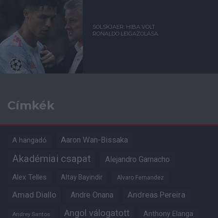
SOLSKJAER: HIBA VOLT
RONALDO LEIGAZOLÁSA
Címkék
Aaron Wan-Bissaka
A hangadó
Akadémiai csapat
Alejandro Garnacho
Alex Telles
Altay Bayindir
Alvaro Fernandez
Amad Diallo
Andre Onana
Andreas Pereira
Angol válogatott
Anthony Elanga
Andrey Santos