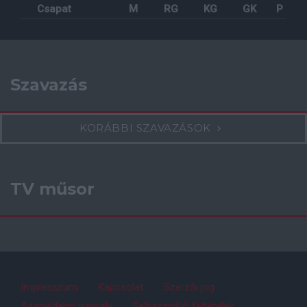
Csapat
M
RG
KG
GK
P
Szavazás
KORÁBBI SZAVAZÁSOK
TV műsor
Impresszum
Kapcsolat
Szerzői jog
Adatvédelmi irányelv
Felhasználói feltételek