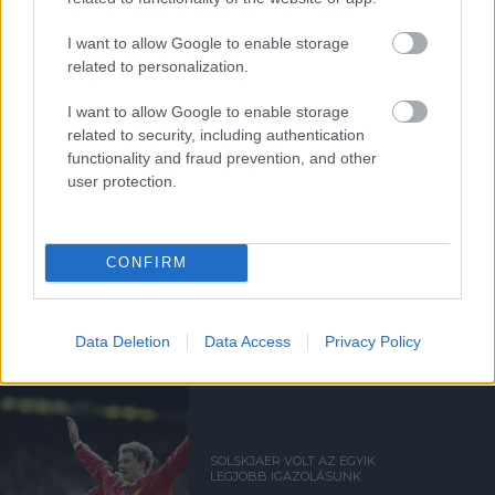
Támogatás
I want to allow Google to enable storage
related to personalization.
Támogasd adományoddal
a ManUtdFanatics.hu működését!
I want to allow Google to enable storage
related to security, including authentication
functionality and fraud prevention, and other
user protection.
CONFIRM
Kapcsolódó hírek
OLE GUNNAR SOLSKJAER
Data Deletion
Data Access
Privacy Policy
SOLSKJAER VOLT AZ EGYIK
LEGJOBB IGAZOLÁSUNK