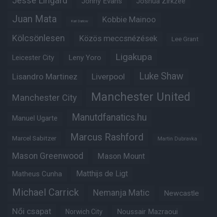
Jesse Lingard
Jonny Evans
Joshua Zirkzee
Juan Mata
Kobbie Mainoo
Karl Darlow
Kölcsönlesen
Közös meccsnézések
Lee Grant
Ligakupa
Leny Yoro
Leicester City
Luke Shaw
Lisandro Martinez
Liverpool
Manchester United
Manchester City
Manutdfanatics.hu
Manuel Ugarte
Marcus Rashford
Marcel Sabitzer
Martin Dubravka
Mason Greenwood
Mason Mount
Matheus Cunha
Matthijs de Ligt
Michael Carrick
Nemanja Matic
Newcastle
Női csapat
Noussair Mazraoui
Norwich City