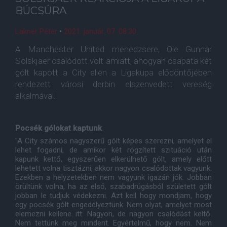
BÚCSÚRA
Lakner Péter
•
2021. január. 07. 08:30
A Manchester United menedzsere, Ole Gunnar
Solskjaer csalódott volt amiatt, ahogyan csapata két
gólt kapott a City ellen a Ligakupa elődöntőjében
rendezett városi derbin elszenvedett vereség
alkalmával.
Pocsék gólokat kaptunk
"A City számos nagyszerű gólt képes szerezni, amelyet el
lehet fogadni, de amikor két rögzített szituáció után
kapunk kettő, egyszerűen elkerülhető gólt, amely előtt
lehetett volna tisztázni, akkor nagyon csalódottak vagyunk.
Ezekben a helyzetekben nem vagyunk igazán jók. Jobban
örültünk volna, ha az első, szabadrúgásból született gólt
jobban le tudjuk védekezni. Azt kell hogy mondjam, hogy
egy pocsék gólt engedélyeztünk. Nem olyat, amelyet most
elemezni kellene itt. Nagyon, de nagyon csalódást keltő.
Nem tettünk meg mindent. Egyértelmű, hogy nem. Nem