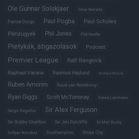
Ole Gunnar Solskjaer
Omar Berrada
Paul Pogba
Paul Scholes
Patrick Dorgu
Phil Jones
Pénzügyek
Phil Neville
Pletykák, átigazolások
Podcast
Premier League
Ralf Rangnick
Raphaël Varane
Rasmus Højlund
Richard Arnold
Ruben Amorim
Ruud van Nistelrooy
Ryan Giggs
Scott McTominay
Senne Lammens
Sir Alex Ferguson
Sergio Reguilon
Sir Bobby Charlton
Sir Jim Ratcliffe
Sir Matt Busby
Southampton
Stoke City
Sofyan Amrabat