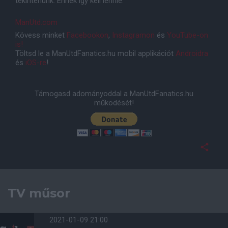
tekintenünk. Ennek így kell lennie."
ManUtd.com
Kövess minket
Facebookon
,
Instagramon
és
YouTube-on
is!
Töltsd le a ManUtdFanatics.hu mobil applikációt
Androidra
és
iOS-re
!
Támogasd adományoddal a ManUtdFanatics.hu
működését!
TV műsor
2021-01-09 21:00