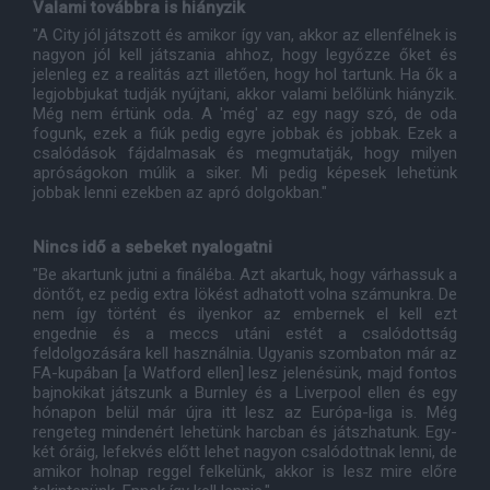
Valami továbbra is hiányzik
"A City jól játszott és amikor így van, akkor az ellenfélnek is
nagyon jól kell játszania ahhoz, hogy legyőzze őket és
jelenleg ez a realitás azt illetően, hogy hol tartunk. Ha ők a
legjobbjukat tudják nyújtani, akkor valami belőlünk hiányzik.
Még nem értünk oda. A 'még' az egy nagy szó, de oda
fogunk, ezek a fiúk pedig egyre jobbak és jobbak. Ezek a
csalódások fájdalmasak és megmutatják, hogy milyen
apróságokon múlik a siker. Mi pedig képesek lehetünk
jobbak lenni ezekben az apró dolgokban."
Nincs idő a sebeket nyalogatni
"Be akartunk jutni a fináléba. Azt akartuk, hogy várhassuk a
döntőt, ez pedig extra lökést adhatott volna számunkra. De
nem így történt és ilyenkor az embernek el kell ezt
engednie és a meccs utáni estét a csalódottság
feldolgozására kell használnia. Ugyanis szombaton már az
FA-kupában [a Watford ellen] lesz jelenésünk, majd fontos
bajnokikat játszunk a Burnley és a Liverpool ellen és egy
hónapon belül már újra itt lesz az Európa-liga is. Még
rengeteg mindenért lehetünk harcban és játszhatunk. Egy-
két óráig, lefekvés előtt lehet nagyon csalódottnak lenni, de
amikor holnap reggel felkelünk, akkor is lesz mire előre