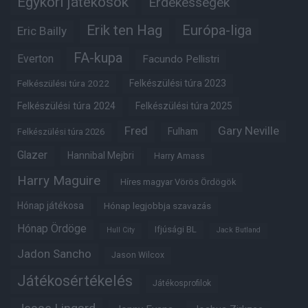
Egykori játékosok
Érdekességek
Erik ten Hag
Európa-liga
Eric Bailly
FA-kupa
Everton
Facundo Pellistri
Felkészülési túra 2022
Felkészülési túra 2023
Felkészülési túra 2024
Felkészülési túra 2025
Fred
Gary Neville
Fulham
Felkészülési túra 2026
Glazer
Hannibal Mejbri
Harry Amass
Harry Maguire
Híres magyar Vörös Ördögök
Hónap játékosa
Hónap legjobbja szavazás
Hónap Ördöge
Ifjúsági BL
Hull City
Jack Butland
Jadon Sancho
Jason Wilcox
Játékosértékelés
Játékosprofilok