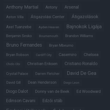
Anthony Martial
Arsenal
Antony
Átigazolások
Átigazolási Center
Aston Villa
Bajnokok Ligája
Axel Tuanzebe
Ayden Heaven
Benjamin Sesko
Brandon Williams
Bournemouth
Bruno Fernandes
Bryan Mbeumo
Casemiro
Chelsea
Bryan Robson
Cardiff City
Christian Eriksen
Cristiano Ronaldo
Chido Obi
David De Gea
Crystal Palace
Darren Fletcher
Dean Henderson
David Gill
Diego Leon
Diogo Dalot
Donny van de Beek
Ed Woodward
Edinson Cavani
Edzői stáb