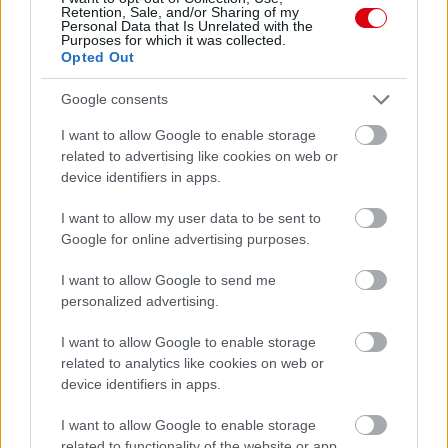
Meccs Center
Retention, Sale, and/or Sharing of my
Personal Data that Is Unrelated with the
Purposes for which it was collected.
Opted Out
Paris Saint-Germain
vs
Google consents
Manchester United
I want to allow Google to enable storage
related to advertising like cookies on web or
Felkészülési szezon 4. mérkőzés
device identifiers in apps.
Nya Ullevi, Göteborg
2026-08-08 17:00
I want to allow my user data to be sent to
Google for online advertising purposes.
2 nap 10 óra 38 perc 34 másodperc
I want to allow Google to send me
personalized advertising.
Leeds United
vs
Manchester United
2026-08-12 20:30
AC Milan
vs
Manchester United
2026-08-15 18:00
I want to allow Google to enable storage
related to analytics like cookies on web or
device identifiers in apps.
ELŐZŐ MÉRKŐZÉSEK
I want to allow Google to enable storage
related to functionality of the website or app.