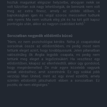
hoztuk magunkat elégszer helyzetbe, ahogyan nekik se
volt túlzottan sok nagy lehetőségük, de bennünk nem volt
meg az extra finesz, amely az utóbbi időben, a
bajnokságban igen és végül szoros meccseket tudtunk
vele nyerni. Ma nem voltunk elég jók és ha két gólt kapsz
pontrúgás után, akkor az nagyon csalódást keltő."
Sorozatban negyedik elődöntős búcsú
"Nem, ez nem pszichológiai kérdés. Néha jó csapatokkal
sorsolnak össze az elődöntőkben, mi pedig most nem
tettünk eleget azért, hogy továbbjussunk. Jelen pillanatban
valószínűleg ők Anglia legjobb csapata, mi pedig nem
tettünk meg eleget a legyőzésükért. Ha veszítesz egy
elődöntőben, kikapsz az ellenfeledtől, akkor úgy gondolod,
hogy megérdemelted. De már egyre közelebb vagyunk
annak eléréséhez, amit szeretnénk. Ez egy sokkal jobb
verziójú Man United, mint az egy évvel ezelőtti, amely
szintén elődöntőt játszhatott ebben a sorozatban. Ez
pozitív, de nem elégséges."