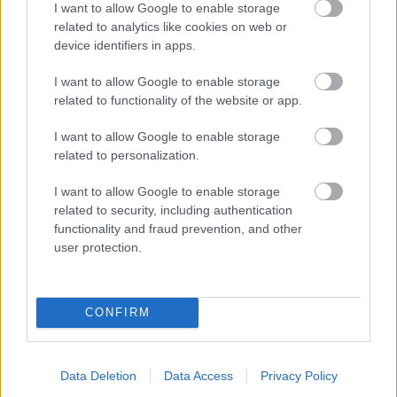
I want to allow Google to enable storage
Kapcsolódó hírek
related to analytics like cookies on web or
device identifiers in apps.
PLETYKÁK, ÁTIGAZOLÁSOK
I want to allow Google to enable storage
related to functionality of the website or app.
I want to allow Google to enable storage
related to personalization.
ELŐREHALADOTT
TÁRGYALÁSOKAT FOLYTAT A
I want to allow Google to enable storage
UNITED TIELEMANSRÓL
related to security, including authentication
functionality and fraud prevention, and other
user protection.
CONFIRM
ANDREY SANTOSRÓL
MEGEGYEZETT A UNITED A
CHELSEA-VEL - SAJTÓHÍR
Data Deletion
Data Access
Privacy Policy