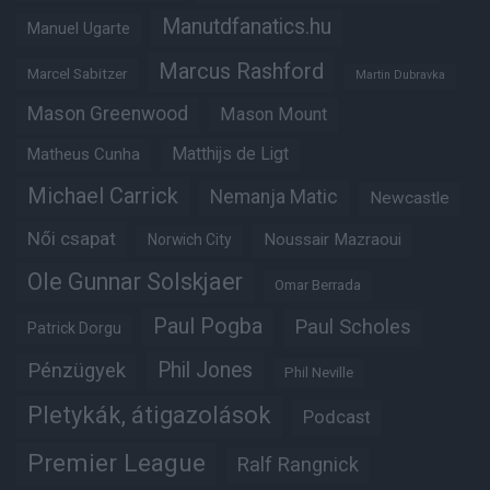
Manutdfanatics.hu
Manuel Ugarte
Marcus Rashford
Marcel Sabitzer
Martin Dubravka
Mason Greenwood
Mason Mount
Matheus Cunha
Matthijs de Ligt
Michael Carrick
Nemanja Matic
Newcastle
Női csapat
Noussair Mazraoui
Norwich City
Ole Gunnar Solskjaer
Omar Berrada
Paul Pogba
Paul Scholes
Patrick Dorgu
Phil Jones
Pénzügyek
Phil Neville
Pletykák, átigazolások
Podcast
Premier League
Ralf Rangnick