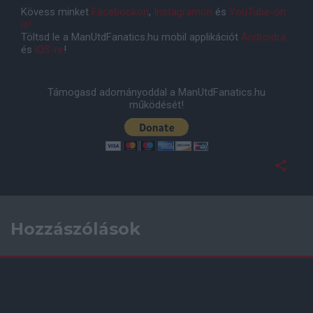
Kövess minket
Facebookon
,
Instagramon
és
YouTube-on
is!
Töltsd le a ManUtdFanatics.hu mobil applikációt
Androidra
és
iOS-re
!
Támogasd adományoddal a ManUtdFanatics.hu
működését!
Hozzászólások