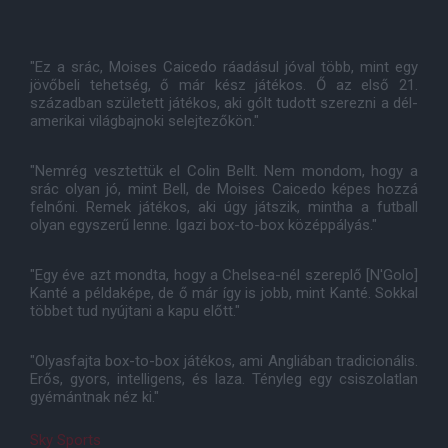
"Ez a srác, Moises Caicedo ráadásul jóval több, mint egy
jövőbeli tehetség, ő már kész játékos. Ő az első 21.
században született játékos, aki gólt tudott szerezni a dél-
amerikai világbajnoki selejtezőkön."
"Nemrég vesztettük el Colin Bellt. Nem mondom, hogy a
srác olyan jó, mint Bell, de Moises Caicedo képes hozzá
felnőni. Remek játékos, aki úgy játszik, mintha a futball
olyan egyszerű lenne. Igazi box-to-box középpályás."
"Egy éve azt mondta, hogy a Chelsea-nél szereplő [N'Golo]
Kanté a példaképe, de ő már így is jobb, mint Kanté. Sokkal
többet tud nyújtani a kapu előtt."
"Olyasfajta box-to-box játékos, ami Angliában tradicionális.
Erős, gyors, intelligens, és laza. Tényleg egy csiszolatlan
gyémántnak néz ki."
Sky Sports