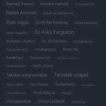
Raphaël Varane
Rasmus Højlund
Richard Arnold
Ruben Amorim
Ruud van Nistelrooy
Ryan Giggs
Scott McTominay
Senne Lammens
Sir Alex Ferguson
Sergio Reguilon
Sir Bobby Charlton
Sir Jim Ratcliffe
Sir Matt Busby
Southampton
Stoke City
Sofyan Amrabat
Sunderland
Swansea City
Szurkoló szemmel
Tahith Chong
Szurkolói klub
Tartalék csapat
Taktikai mágnestábla
Tottenham
Tom Heaton
Toby Collyer
Trófeabibliográfia
Tyrell Malacia
Utazás
Tyler Fredericson
Válogatottak
Victor Lindelöf
Visszhang