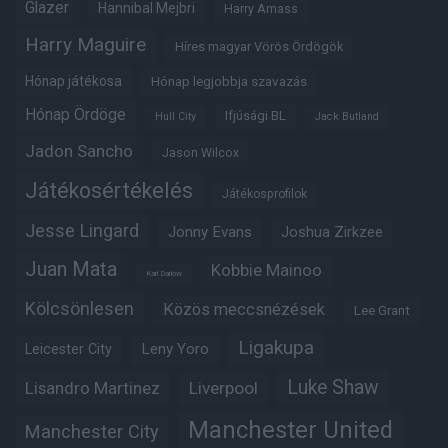
Glazer
Hannibal Mejbri
Harry Amass
Harry Maguire
Híres magyar Vörös Ördögök
Hónap játékosa
Hónap legjobbja szavazás
Hónap Ördöge
Ifjúsági BL
Hull City
Jack Butland
Jadon Sancho
Jason Wilcox
Játékosértékelés
Játékosprofilok
Jesse Lingard
Jonny Evans
Joshua Zirkzee
Juan Mata
Kobbie Mainoo
Karl Darlow
Kölcsönlesen
Közös meccsnézések
Lee Grant
Ligakupa
Leny Yoro
Leicester City
Luke Shaw
Lisandro Martinez
Liverpool
Manchester United
Manchester City