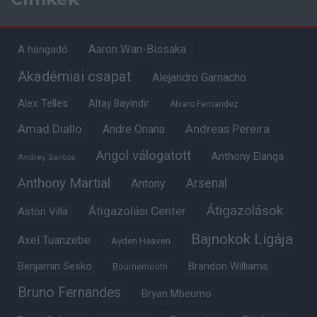
Aaron Wan-Bissaka
A hangadó
Akadémiai csapat
Alejandro Garnacho
Alex Telles
Altay Bayindir
Alvaro Fernandez
Amad Diallo
Andre Onana
Andreas Pereira
Angol válogatott
Anthony Elanga
Andrey Santos
Anthony Martial
Arsenal
Antony
Átigazolások
Átigazolási Center
Aston Villa
Bajnokok Ligája
Axel Tuanzebe
Ayden Heaven
Benjamin Sesko
Brandon Williams
Bournemouth
Bruno Fernandes
Bryan Mbeumo