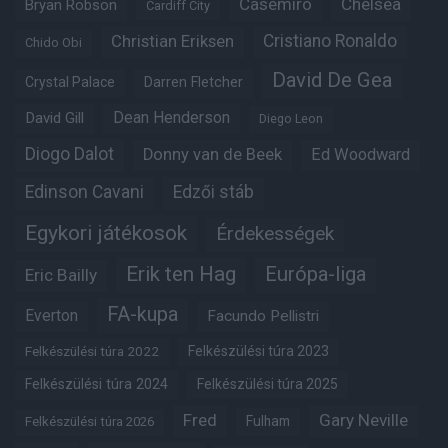
Casemiro
Chelsea
Bryan Robson
Cardiff City
Christian Eriksen
Cristiano Ronaldo
Chido Obi
David De Gea
Crystal Palace
Darren Fletcher
Dean Henderson
David Gill
Diego Leon
Diogo Dalot
Donny van de Beek
Ed Woodward
Edinson Cavani
Edzői stáb
Egykori játékosok
Érdekességek
Erik ten Hag
Európa-liga
Eric Bailly
FA-kupa
Everton
Facundo Pellistri
Felkészülési túra 2022
Felkészülési túra 2023
Felkészülési túra 2024
Felkészülési túra 2025
Fred
Gary Neville
Fulham
Felkészülési túra 2026