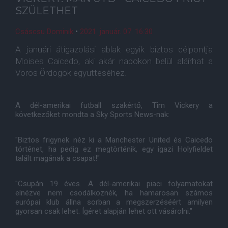
SZÜLETHET
Csáscsu Dominik
•
2021. január. 07. 16:30
A januári átigazolási ablak egyik biztos célpontja
Moises Caicedo, aki akár napokon belül aláírhat a
Vörös Ördögök együtteséhez.
A dél-amerikai futball szakértő, Tim Vickery a
következőket mondta a Sky Sports News-nak:
"Biztos frigynek néz ki a Manchester United és Caicedo
történet, ha pedig ez megtörténik, egy igazi Holyfieldet
talált magának a csapat!"
"Csupán 19 éves. A dél-amerikai piaci folyamatokat
elnézve nem csodálkoznék, ha hamarosan számos
európai klub állna sorban a megszerzéséért amilyen
gyorsan csak lehet. Ígéret alapján lehet ott vásárolni."