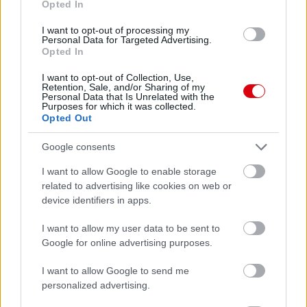
Opted In
I want to opt-out of processing my
Personal Data for Targeted Advertising.
Opted In
Leeds United
vs
Manchester United
2026-08-12 20:30
I want to opt-out of Collection, Use,
AC Milan
vs
Manchester United
2026-08-15 18:00
Retention, Sale, and/or Sharing of my
Personal Data that Is Unrelated with the
Purposes for which it was collected.
ELŐZŐ MÉRKŐZÉSEK
Opted Out
Google consents
Támogatás
I want to allow Google to enable storage
related to advertising like cookies on web or
device identifiers in apps.
Támogasd adományoddal
a ManUtdFanatics.hu működését!
I want to allow my user data to be sent to
Google for online advertising purposes.
I want to allow Google to send me
personalized advertising.