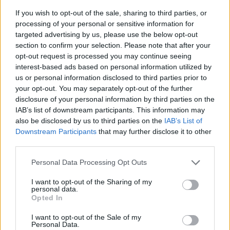
If you wish to opt-out of the sale, sharing to third parties, or
processing of your personal or sensitive information for
targeted advertising by us, please use the below opt-out
section to confirm your selection. Please note that after your
opt-out request is processed you may continue seeing
interest-based ads based on personal information utilized by
us or personal information disclosed to third parties prior to
your opt-out. You may separately opt-out of the further
disclosure of your personal information by third parties on the
IAB’s list of downstream participants. This information may
also be disclosed by us to third parties on the
IAB’s List of
Downstream Participants
that may further disclose it to other
Meccs Center
third parties.
Please note that this website/app uses one or more Google
Personal Data Processing Opt Outs
Paris Saint-Germain
vs
services and may gather and store information including but
not limited to your visit or usage behaviour. You may click to
I want to opt-out of the Sharing of my
Manchester United
personal data.
grant or deny consent to Google and its third-party tags to
Opted In
use your data for below specified purposes in below Google
Felkészülési szezon 4. mérkőzés
consent section.
I want to opt-out of the Sale of my
Nya Ullevi, Göteborg
Personal Data.
2026-08-08 17:00