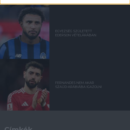
EGYEZSÉG SZÜLETETT
EDERSON VÉTELÁRÁBAN
FERNANDES NEM AKAR
SZAÚD-ARÁBIÁBA IGAZOLNI
Címkék