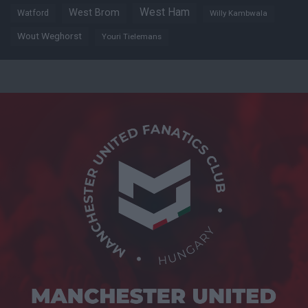
West Ham
West Brom
Watford
Willy Kambwala
Wout Weghorst
Youri Tielemans