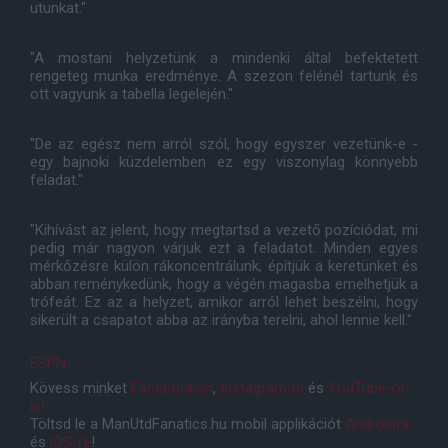
utunkat."
"A mostani helyzetünk a mindenki által befektetett
rengeteg munka eredménye. A szezon felénél tartunk és
ott vagyunk a tabella legelején."
"De az egész nem arról szól, hogy egyszer vezetünk-e -
egy bajnoki küzdelemben ez egy viszonylag könnyebb
feladat."
"Kihívást az jelent, hogy megtartsd a vezető pozíciódat, mi
pedig már nagyon várjuk ezt a feladatot. Minden egyes
mérkőzésre külön rákoncentrálunk, építjük a keretünket és
abban reménykedünk, hogy a végén magasba emelhetjük a
trófeát. Ez az a helyzet, amikor arról lehet beszélni, hogy
sikerült a csapatot abba az irányba terelni, ahol lennie kell."
ESPN
Kövess minket
Facebookon
,
Instagramon
és
YouTube-on
is!
Töltsd le a ManUtdFanatics.hu mobil applikációt
Androidra
és
iOS-re
!