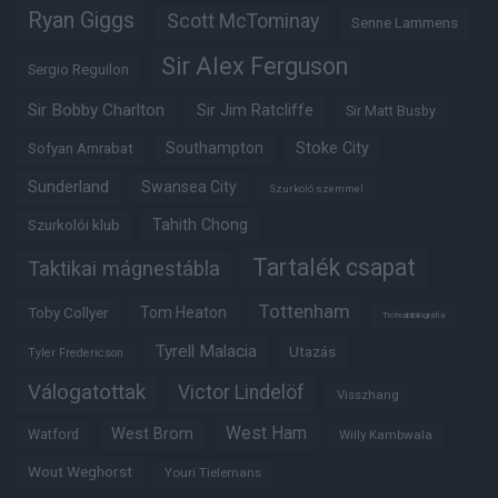
Ryan Giggs
Scott McTominay
Senne Lammens
Sir Alex Ferguson
Sergio Reguilon
Sir Bobby Charlton
Sir Jim Ratcliffe
Sir Matt Busby
Southampton
Stoke City
Sofyan Amrabat
Sunderland
Swansea City
Szurkoló szemmel
Tahith Chong
Szurkolói klub
Tartalék csapat
Taktikai mágnestábla
Tottenham
Tom Heaton
Toby Collyer
Trófeabibliográfia
Tyrell Malacia
Utazás
Tyler Fredericson
Válogatottak
Victor Lindelöf
Visszhang
West Ham
West Brom
Watford
Willy Kambwala
Wout Weghorst
Youri Tielemans