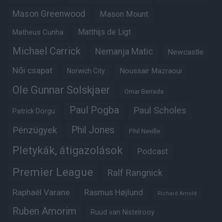
Mason Greenwood
Mason Mount
Matheus Cunha
Matthijs de Ligt
Michael Carrick
Nemanja Matic
Newcastle
Női csapat
Noussair Mazraoui
Norwich City
Ole Gunnar Solskjaer
Omar Berrada
Paul Pogba
Paul Scholes
Patrick Dorgu
Phil Jones
Pénzügyek
Phil Neville
Pletykák, átigazolások
Podcast
Premier League
Ralf Rangnick
Raphaël Varane
Rasmus Højlund
Richard Arnold
Ruben Amorim
Ruud van Nistelrooy