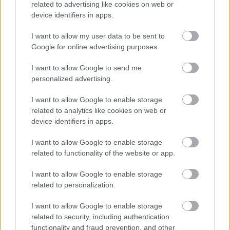
Leeds United
vs
Manchester United
2026-08-12 20:30
related to advertising like cookies on web or
device identifiers in apps.
AC Milan
vs
Manchester United
2026-08-15 18:00
I want to allow my user data to be sent to
Google for online advertising purposes.
ELŐZŐ MÉRKŐZÉSEK
I want to allow Google to send me
personalized advertising.
Támogatás
I want to allow Google to enable storage
related to analytics like cookies on web or
Támogasd adományoddal
device identifiers in apps.
a ManUtdFanatics.hu működését!
I want to allow Google to enable storage
related to functionality of the website or app.
I want to allow Google to enable storage
related to personalization.
Kapcsolódó hírek
I want to allow Google to enable storage
related to security, including authentication
functionality and fraud prevention, and other