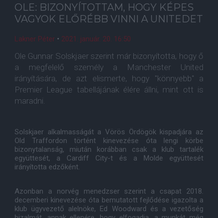
OLE: BIZONYÍTOTTAM, HOGY KÉPES
VAGYOK ELŐRÉBB VINNI A UNITEDET
Lakner Péter
•
2021. január. 20. 16:50
Ole Gunnar Solskjaer szerint már bizonyította, hogy ő
a megfelelő személy a Manchester United
irányítására, de azt elismerte, hogy "könnyebb" a
Premier League tabellájának élére állni, mint ott is
maradni.
Solskjaer alkalmasságát a Vörös Ördögök kispadjára az
Old Traffordon történt kinevezése óta lengi körbe
bizonytalanság, miután korábban csak a klub tartalék
együttesét, a Cardiff City-t és a Molde együttesét
irányította edzőként.
Azonban a norvég menedzser szerint a csapat 2018.
decemberi kinevezése óta bemutatott fejlődése igazolta a
klub ügyvezető alelnöke, Ed Woodward és a vezetőség
bizalmát, annak ellenére, hogy elfogadja, a munkát még