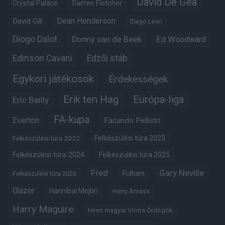
David De Gea
Crystal Palace
Darren Fletcher
Dean Henderson
David Gill
Diego Leon
Diogo Dalot
Donny van de Beek
Ed Woodward
Edinson Cavani
Edzői stáb
Egykori játékosok
Érdekességek
Erik ten Hag
Európa-liga
Eric Bailly
FA-kupa
Everton
Facundo Pellistri
Felkészülési túra 2022
Felkészülési túra 2023
Felkészülési túra 2024
Felkészülési túra 2025
Fred
Gary Neville
Fulham
Felkészülési túra 2026
Glazer
Hannibal Mejbri
Harry Amass
Harry Maguire
Híres magyar Vörös Ördögök