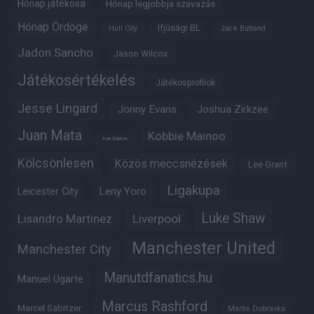
Hónap játékosa
Hónap legjobbja szavazás
Hónap Ördöge
Ifjúsági BL
Hull City
Jack Butland
Jadon Sancho
Jason Wilcox
Játékosértékelés
Játékosprofilok
Jesse Lingard
Jonny Evans
Joshua Zirkzee
Juan Mata
Kobbie Mainoo
Karl Darlow
Kölcsönlesen
Közös meccsnézések
Lee Grant
Ligakupa
Leny Yoro
Leicester City
Luke Shaw
Lisandro Martinez
Liverpool
Manchester United
Manchester City
Manutdfanatics.hu
Manuel Ugarte
Marcus Rashford
Marcel Sabitzer
Martin Dubravka