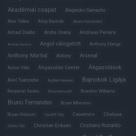
Akadémiai csapat
Alejandro Garnacho
Alex Telles
Altay Bayindir
Alvaro Fernandez
Amad Diallo
Andre Onana
Andreas Pereira
Angol válogatott
Anthony Elanga
Andrey Santos
Anthony Martial
Arsenal
Antony
Átigazolások
Átigazolási Center
Aston Villa
Bajnokok Ligája
Axel Tuanzebe
Ayden Heaven
Benjamin Sesko
Brandon Williams
Bournemouth
Bruno Fernandes
Bryan Mbeumo
Casemiro
Chelsea
Bryan Robson
Cardiff City
Christian Eriksen
Cristiano Ronaldo
Chido Obi