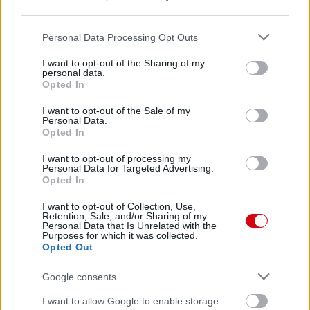
third parties.
Please note that this website/app uses one or more Google
Personal Data Processing Opt Outs
services and may gather and store information including but
not limited to your visit or usage behaviour. You may click to
I want to opt-out of the Sharing of my
personal data.
grant or deny consent to Google and its third-party tags to
Opted In
use your data for below specified purposes in below Google
consent section.
I want to opt-out of the Sale of my
Personal Data.
Meccs Center
Opted In
I want to opt-out of processing my
Personal Data for Targeted Advertising.
Paris Saint-Germain
vs
Opted In
Manchester United
I want to opt-out of Collection, Use,
Retention, Sale, and/or Sharing of my
Personal Data that Is Unrelated with the
Felkészülési szezon 4. mérkőzés
Purposes for which it was collected.
Nya Ullevi, Göteborg
Opted Out
2026-08-08 17:00
Google consents
I want to allow Google to enable storage