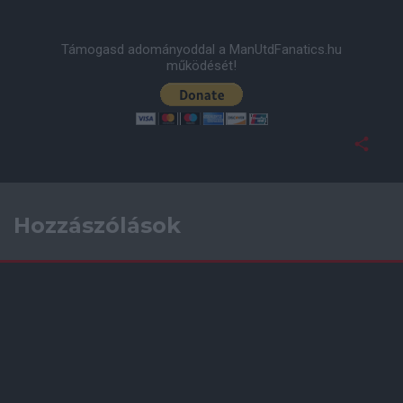
Támogasd adományoddal a ManUtdFanatics.hu
működését!
Hozzászólások