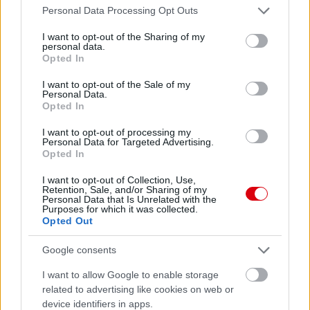
Please note that this website/app uses one or more Google
Personal Data Processing Opt Outs
services and may gather and store information including but
not limited to your visit or usage behaviour. You may click to
I want to opt-out of the Sharing of my
personal data.
grant or deny consent to Google and its third-party tags to
Opted In
use your data for below specified purposes in below Google
consent section.
I want to opt-out of the Sale of my
Personal Data.
Opted In
I want to opt-out of processing my
Personal Data for Targeted Advertising.
Opted In
I want to opt-out of Collection, Use,
Retention, Sale, and/or Sharing of my
Personal Data that Is Unrelated with the
Purposes for which it was collected.
Opted Out
Google consents
I want to allow Google to enable storage
related to advertising like cookies on web or
device identifiers in apps.