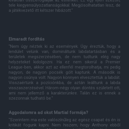
kiválóan összefoglalják az esténket. Ez egy ilyen szezon,
tele kiegyensúlyozatlanságokkal. Megjósolhatatlan lesz, de
a játékvezető itt kétszer hibázott."
Elmaradt fordítás
"Nem úgy néztek ki az események. Úgy éreztük, hogy a
lendület velünk van, domináltunk labdatartásban és a
területek megszerzésében, de nem tudtunk elég nagy
helyzeteket kidolgozni. Ha ez nem sikerül a Premier
League-ben, akkor azt az ellenfél megtorolhatja, mi pedig
nagyon, de nagyon pocsék gólt kaptunk. A második is
nagyon csúnya volt. Nagyon könnyen elvesztettük a labdát.
Visszaértünk a pozíciónkba, de aztán leálltunk a labda
visszaszerzésével. Három-négy olyan döntés született ott,
ami nem jellemző a karakterünkre. Talán ez is ennek a
szezonnak tudható be."
Aggodalomra ad okot Martial formája?
"Szerintem ma este valószínűleg az egész csapat és én is
kritikát fogunk kapni. Nem hiszem, hogy Anthony ebből