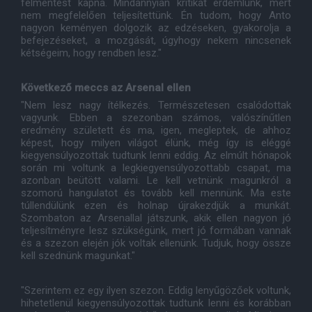
felmentést kapna. Mindannyian kritikát érdemlünk, mert
nem megfelelően teljesítettünk. Én tudom, hogy Anto
nagyon keményen dolgozik az edzéseken, gyakorolja a
befejezéseket, a mozgását, úgyhogy nekem nincsenek
kétségeim, hogy rendben lesz."
Következő meccs az Arsenal ellen
"Nem lesz nagy ítélkezés. Természetesen csalódottak
vagyunk. Ebben a szezonban számos, valószínűtlen
eredmény született és ma, igen, megleptek, de ahhoz
képest, hogy milyen világot élünk, még így is eléggé
kiegyensúlyozottak tudtunk lenni eddig. Az elmúlt hónapok
során mi voltunk a legkiegyensúlyozottabb csapat, ma
azonban beütött valami. Le kell vetnünk magunkról a
szomorú hangulatot és tovább kell mennünk. Ma este
túllendülünk ezen és holnap újrakezdjük a munkát.
Szombaton az Arsenallal játszunk, akik ellen nagyon jó
teljesítményre lesz szükségünk, mert jó formában vannak
és a szezon elején jók voltak ellenünk. Tudjuk, hogy össze
kell szednünk magunkat."
"Szerintem ez egy ilyen szezon. Eddig lenyűgözőek voltunk,
hihetetlenül kiegyensúlyozottak tudtunk lenni és korábban