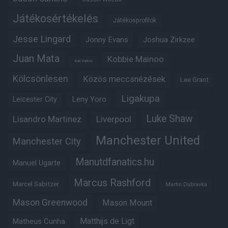
Játékosértékelés
Játékosprofilok
Jesse Lingard
Jonny Evans
Joshua Zirkzee
Juan Mata
Kobbie Mainoo
Karl Darlow
Kölcsönlesen
Közös meccsnézések
Lee Grant
Ligakupa
Leny Yoro
Leicester City
Luke Shaw
Lisandro Martinez
Liverpool
Manchester United
Manchester City
Manutdfanatics.hu
Manuel Ugarte
Marcus Rashford
Marcel Sabitzer
Martin Dubravka
Mason Greenwood
Mason Mount
Matheus Cunha
Matthijs de Ligt