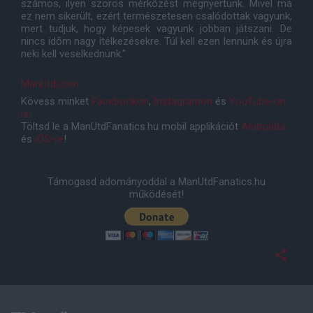
számos, ilyen szoros mérkőzést megnyertünk. Mivel ma
ez nem sikerült, ezért természetesen csalódottak vagyunk,
mert tudjuk, hogy képesek vagyunk jobban játszani. De
nincs időm nagy ítélkezésekre. Túl kell ezen lennünk és újra
neki kell veselkednünk."
ManUtd.com
Kövess minket
Facebookon
,
Instagramon
és
YouTube-on
is!
Töltsd le a ManUtdFanatics.hu mobil applikációt
Androidra
és
iOS-re
!
Támogasd adományoddal a ManUtdFanatics.hu
működését!