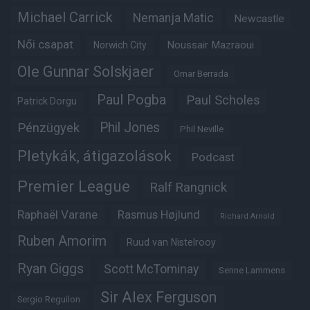
Michael Carrick
Nemanja Matic
Newcastle
Női csapat
Noussair Mazraoui
Norwich City
Ole Gunnar Solskjaer
Omar Berrada
Paul Pogba
Paul Scholes
Patrick Dorgu
Phil Jones
Pénzügyek
Phil Neville
Pletykák, átigazolások
Podcast
Premier League
Ralf Rangnick
Raphaël Varane
Rasmus Højlund
Richard Arnold
Ruben Amorim
Ruud van Nistelrooy
Ryan Giggs
Scott McTominay
Senne Lammens
Sir Alex Ferguson
Sergio Reguilon