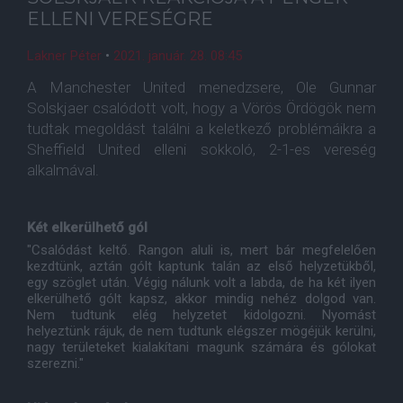
ELLENI VERESÉGRE
Lakner Péter
•
2021. január. 28. 08:45
A Manchester United menedzsere, Ole Gunnar
Solskjaer csalódott volt, hogy a Vörös Ördögök nem
tudtak megoldást találni a keletkező problémáikra a
Sheffield United elleni sokkoló, 2-1-es vereség
alkalmával.
Két elkerülhető gól
"Csalódást keltő. Rangon aluli is, mert bár megfelelően
kezdtünk, aztán gólt kaptunk talán az első helyzetükből,
egy szöglet után. Végig nálunk volt a labda, de ha két ilyen
elkerülhető gólt kapsz, akkor mindig nehéz dolgod van.
Nem tudtunk elég helyzetet kidolgozni. Nyomást
helyeztünk rájuk, de nem tudtunk elégszer mögéjük kerülni,
nagy területeket kialakítani magunk számára és gólokat
szerezni."