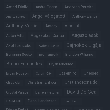
Amad Diallo
Andre Onana
Andreas Pereira
Angol válogatott
Anthony Elanga
Andrey Santos
Anthony Martial
Arsenal
Antony
Átigazolások
Átigazolási Center
Aston Villa
Bajnokok Ligája
Axel Tuanzebe
Ayden Heaven
Benjamin Sesko
Brandon Williams
Bournemouth
Bruno Fernandes
Bryan Mbeumo
Casemiro
Chelsea
Bryan Robson
Cardiff City
Christian Eriksen
Cristiano Ronaldo
Chido Obi
David De Gea
Crystal Palace
Darren Fletcher
Dean Henderson
David Gill
Diego Leon