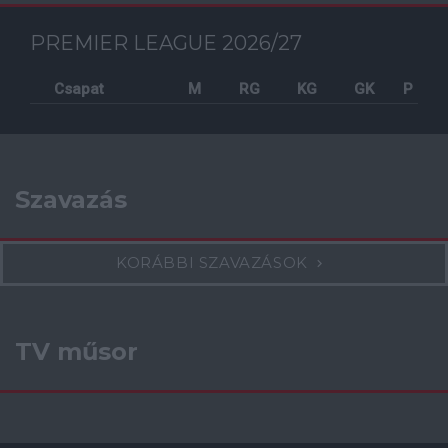
PREMIER LEAGUE 2026/27
Csapat
M
RG
KG
GK
P
Szavazás
KORÁBBI SZAVAZÁSOK
TV műsor