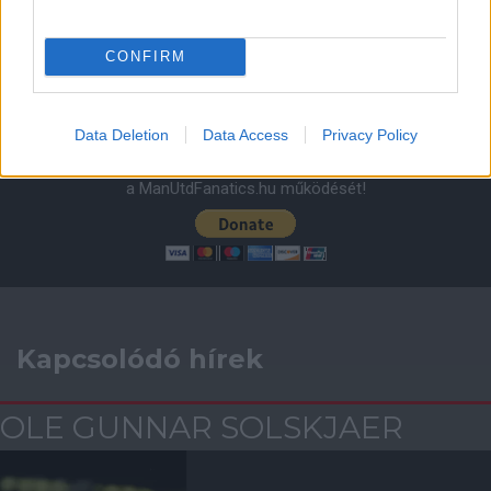
ELŐZŐ MÉRKŐZÉSEK
CONFIRM
Támogatás
Data Deletion
Data Access
Privacy Policy
Támogasd adományoddal
a ManUtdFanatics.hu működését!
Kapcsolódó hírek
OLE GUNNAR SOLSKJAER