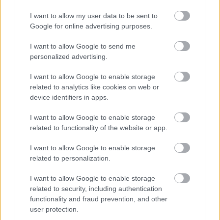
I want to allow my user data to be sent to
Google for online advertising purposes.
Meccs Center
I want to allow Google to send me
personalized advertising.
I want to allow Google to enable storage
Paris Saint-Germain
vs
related to analytics like cookies on web or
Manchester United
device identifiers in apps.
Felkészülési szezon 4. mérkőzés
I want to allow Google to enable storage
Nya Ullevi, Göteborg
related to functionality of the website or app.
2026-08-08 17:00
I want to allow Google to enable storage
0 nap 6 óra 36 perc 43 másodperc
related to personalization.
I want to allow Google to enable storage
Leeds United
vs
Manchester United
2026-08-12 20:30
related to security, including authentication
functionality and fraud prevention, and other
AC Milan
vs
Manchester United
2026-08-15 18:00
user protection.