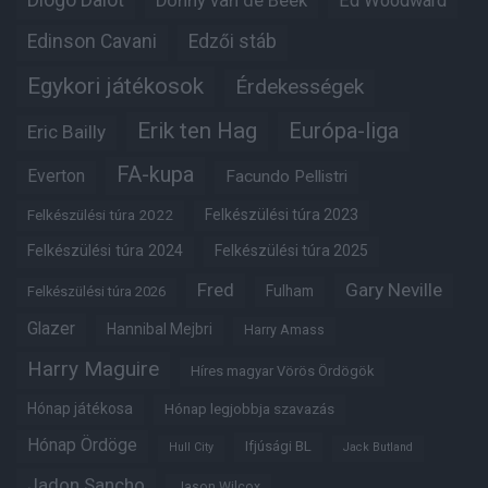
Diogo Dalot
Donny van de Beek
Ed Woodward
Edinson Cavani
Edzői stáb
Egykori játékosok
Érdekességek
Erik ten Hag
Európa-liga
Eric Bailly
FA-kupa
Everton
Facundo Pellistri
Felkészülési túra 2022
Felkészülési túra 2023
Felkészülési túra 2024
Felkészülési túra 2025
Fred
Gary Neville
Fulham
Felkészülési túra 2026
Glazer
Hannibal Mejbri
Harry Amass
Harry Maguire
Híres magyar Vörös Ördögök
Hónap játékosa
Hónap legjobbja szavazás
Hónap Ördöge
Ifjúsági BL
Hull City
Jack Butland
Jadon Sancho
Jason Wilcox