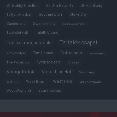
Sir Bobby Charlton
Sir Jim Ratcliffe
Sir Matt Busby
Southampton
Stoke City
Sofyan Amrabat
Sunderland
Swansea City
Szurkoló szemmel
Tahith Chong
Szurkolói klub
Tartalék csapat
Taktikai mágnestábla
Tottenham
Tom Heaton
Toby Collyer
Trófeabibliográfia
Tyrell Malacia
Utazás
Tyler Fredericson
Válogatottak
Victor Lindelöf
Visszhang
West Ham
West Brom
Watford
Willy Kambwala
Wout Weghorst
Youri Tielemans