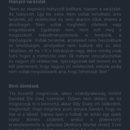
Hiányzó varázslat
"Nem az inspiráció hiányzott belőlünk. Hanem a varázslat.
Az hiányzott. Egy kis extra. Nem voltak befutható üres
területek, jól védekeztek és nem akarom tőlük elvenni a
dicsőséget. Nem voltak megfelelő ötleteink vagy
megoldásaink. Egyáltalán nem. Nem volt meg a
megszokott teljesítményszintünk, a tempónk, a
minőségünk. Voltak területek, amelyeket nem használtunk
és lehetőségek, amelyekkel nem tudtunk élni az első
félidőben, de ha 1-0-s hátrányban vagy, akkor mindig csak
futni fogsz a mérkőzés után. Ők mélyen visszahúzódtak
és nagyon jól védekeztek. Igazságosnak kell lennem és ki
kell jelentenem, hogy nagyon jól védekeztek, nekünk pedig
nem voltak megoldásaink arra, hogy felnyissuk őket."
Bírói döntések
"Ha közelről megnézzük, akkor szabálytalanság történt
Daviddal [De Gea] szemben. Élőben nem láttam, de ha
megnézzük tv-n keresztül, akkor Billy Sharp ott ólálkodott,
megfordult, majd meglökte pont annyira Davidot, hogy ne
érje el a labdát. Sajnos ilyen a futball, de aztán egy újabb
rossz döntés született, amikor a játékvezető
érvénytelenítette a gólunkat [Anthony Martial révén]. Ezek