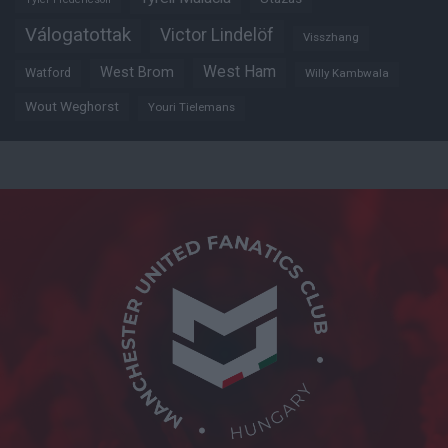
Válogatottak
Victor Lindelöf
Visszhang
West Ham
West Brom
Watford
Willy Kambwala
Wout Weghorst
Youri Tielemans