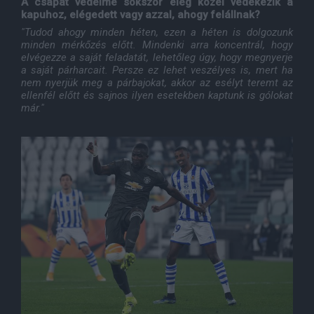
A csapat védelme sokszor elég közel védekezik a
kapuhoz, elégedett vagy azzal, ahogy felállnak?
"Tudod ahogy minden héten, ezen a héten is dolgozunk
minden mérkőzés előtt. Mindenki arra koncentrál, hogy
elvégezze a saját feladatát, lehetőleg úgy, hogy megnyerje
a saját párharcait. Persze ez lehet veszélyes is, mert ha
nem nyerjük meg a párbajokat, akkor az esélyt teremt az
ellenfél előtt és sajnos ilyen esetekben kaptunk is gólokat
már."