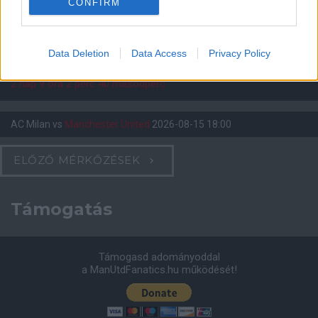
CONFIRM
Felkészülési szezon 5. mérkőzés
Croke Park, Dublin
2026-08-12 20:30
Data Deletion
Data Access
Privacy Policy
2 nap 9 óra 2 perc 39 másodperc
AC Milan
vs
Manchester United
2026-08-15 18:00
ELŐZŐ MÉRKŐZÉSEK
Támogatás
Támogasd adományoddal
a ManUtdFanatics.hu működését!