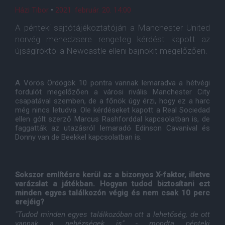
Házi Tibor
•
2021. február. 20. 14:00
A pénteki sajtótájékoztatóján a Manchester United
norvég menedzsere rengeteg kérdést kapott az
újságíróktól a Newcastle elleni bajnokit megelőzően.
A Vörös Ördögök 10 pontra vannak lemaradva a hétvégi
fordulót megelőzően a városi rivális Manchester City
csapatával szemben, de a főnök úgy érzi, hogy ez a harc
még nincs letudva. Ole kérdéseket kapott a Real Sociedad
ellen gólt szerző Marcus Rashforddal kapcsolatban is, de
faggatták az utazásról lemaradó Edinson Cavanival és
Donny van de Beekkel kapcsolatban is.
Sokszor említésre kerül az a bizonyos X-faktor, illetve
varázslat a játékban. Hogyan tudod biztosítani ezt
minden egyes találkozón végig és nem csak 10 perc
erejéig?
"Tudod minden egyes találkozóban ott a lehetőség, de ott
vannak a nehézségek is" - mondta pénteki