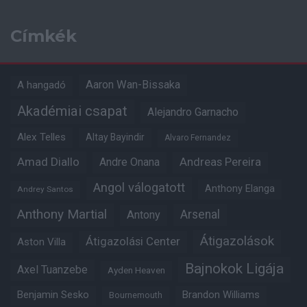
Címkék
Aaron Wan-Bissaka
A hangadó
Akadémiai csapat
Alejandro Garnacho
Alex Telles
Altay Bayindir
Alvaro Fernandez
Amad Diallo
Andre Onana
Andreas Pereira
Angol válogatott
Anthony Elanga
Andrey Santos
Anthony Martial
Arsenal
Antony
Átigazolások
Átigazolási Center
Aston Villa
Bajnokok Ligája
Axel Tuanzebe
Ayden Heaven
Benjamin Sesko
Brandon Williams
Bournemouth