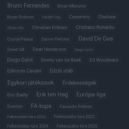
Bruno Fernandes
Bryan Mbeumo
Casemiro
Chelsea
Bryan Robson
Cardiff City
Christian Eriksen
Cristiano Ronaldo
Chido Obi
David De Gea
Crystal Palace
Darren Fletcher
Dean Henderson
David Gill
Diego Leon
Diogo Dalot
Donny van de Beek
Ed Woodward
Edinson Cavani
Edzői stáb
Egykori játékosok
Érdekességek
Erik ten Hag
Európa-liga
Eric Bailly
FA-kupa
Everton
Facundo Pellistri
Felkészülési túra 2022
Felkészülési túra 2023
Felkészülési túra 2024
Felkészülési túra 2025