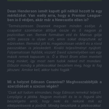
Dean Henderson ismét kapott gól nélkül hozott le egy
mérkőzést. Van esély arra, hogy a Premier League-
ben is ő védjen, akár már a Newcastle ellen is?
"Természetesen Deannek megvan minden esélye. A
csapatot szombaton állítjuk össze és ő nagyon jó
pozícióban van. Remek formában véd és Marcus gólja
előtti passza is olyan volt, amin sokat dolgoztunk az
edzéseken. Remekül jött ki, magabiztosan védett és a rövid
passzokban is jeleskedett. Kiváló teljesítményt nyújtott.
Folyamatosan fejlődik, viszont David személyében van egy
másik remek kapusom is. Ő a West Brom ellen mentett
meg minket, így most nem tudok neked mit mondani.
Először mindig a játékosokkal beszélem meg, hogy ki fog
játszani. Amikor kell, akkor tudni fogják."
Mi a helyzet Edinson Cavanival? Meghosszabbítják a
szerződését a szezon végén?
"Csak azt tudom elmondani, hogy Edinson remekül teljesít.
Lenyűgöz a játéka. Nagyon motivált és le is fogunk ülni
beszélgetni arról, hogy neki és nekünk mik az
elképzeléseink a jövőről. Mindig beszélünk a játékosokkal.