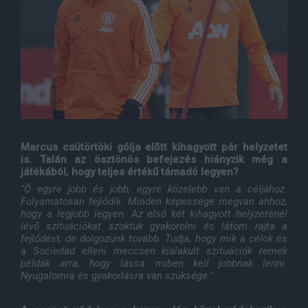
Marcus csütörtöki gólja előtt kihagyott pár helyzetet
is. Talán az ösztönös befejezés hiányzik még a
játékából, hogy teljes értékű támadó legyen?
"Ő egyre jobb és jobb, egyre közelebb van a céljához.
Folyamatosan fejlődik. Minden képessége megvan ahhoz,
hogy a legjobb legyen. Az első két kihagyott helyzeténél
lévő szituációkat szoktuk gyakorolni és látom rajta a
fejlődést, de dolgozunk tovább. Tudja, hogy mik a célok és
a Sociedad elleni meccsen kialakult szituációk remek
példák arra, hogy lássa miben kell jobbnak lenni.
Nyugalomra és gyakorlásra van szüksége."