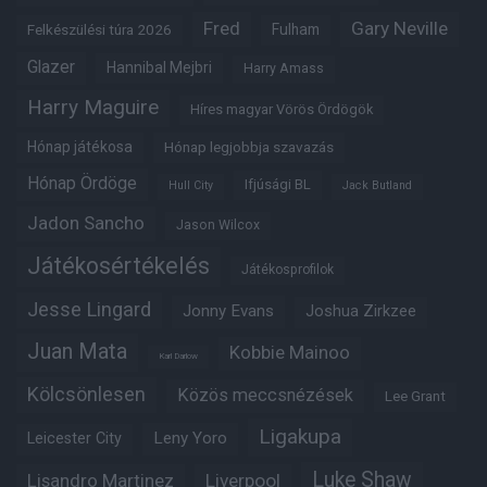
Fred
Gary Neville
Felkészülési túra 2026
Fulham
Glazer
Hannibal Mejbri
Harry Amass
Harry Maguire
Híres magyar Vörös Ördögök
Hónap játékosa
Hónap legjobbja szavazás
Hónap Ördöge
Ifjúsági BL
Hull City
Jack Butland
Jadon Sancho
Jason Wilcox
Játékosértékelés
Játékosprofilok
Jesse Lingard
Jonny Evans
Joshua Zirkzee
Juan Mata
Kobbie Mainoo
Karl Darlow
Kölcsönlesen
Közös meccsnézések
Lee Grant
Ligakupa
Leny Yoro
Leicester City
Luke Shaw
Lisandro Martinez
Liverpool