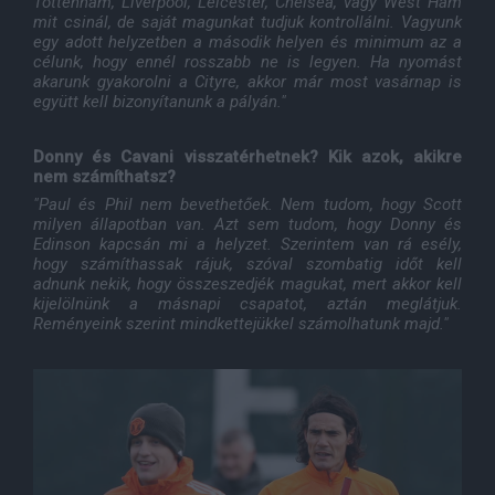
Tottenham, Liverpool, Leicester, Chelsea, vagy West Ham
mit csinál, de saját magunkat tudjuk kontrollálni. Vagyunk
egy adott helyzetben a második helyen és minimum az a
célunk, hogy ennél rosszabb ne is legyen. Ha nyomást
akarunk gyakorolni a Cityre, akkor már most vasárnap is
együtt kell bizonyítanunk a pályán."
Donny és Cavani visszatérhetnek? Kik azok, akikre
nem számíthatsz?
"Paul és Phil nem bevethetőek. Nem tudom, hogy Scott
milyen állapotban van. Azt sem tudom, hogy Donny és
Edinson kapcsán mi a helyzet. Szerintem van rá esély,
hogy számíthassak rájuk, szóval szombatig időt kell
adnunk nekik, hogy összeszedjék magukat, mert akkor kell
kijelölnünk a másnapi csapatot, aztán meglátjuk.
Reményeink szerint mindkettejükkel számolhatunk majd."