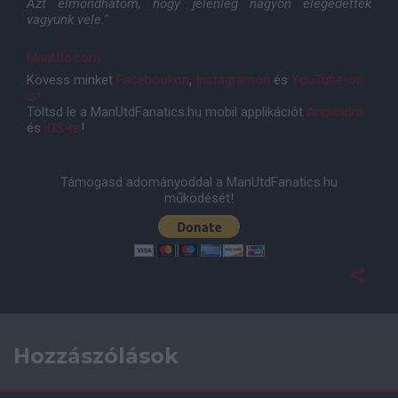
Azt elmondhatom, hogy jelenleg nagyon elégedettek
vagyunk vele."
ManUtd.com
Kövess minket
Facebookon
,
Instagramon
és
YouTube-on
is!
Töltsd le a ManUtdFanatics.hu mobil applikációt
Androidra
és
iOS-re
!
Támogasd adományoddal a ManUtdFanatics.hu
működését!
Hozzászólások