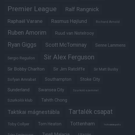
Premier League
Ralf Rangnick
Raphaël Varane
Rasmus Højlund
Richard Arnold
Ruben Amorim
Ruud van Nistelrooy
Ryan Giggs
Scott McTominay
Senne Lammens
Sir Alex Ferguson
Sergio Reguilon
Sir Bobby Charlton
Sir Jim Ratcliffe
Sir Matt Busby
Southampton
Stoke City
Sofyan Amrabat
Sunderland
Swansea City
Szurkoló szemmel
Tahith Chong
Szurkolói klub
Tartalék csapat
Taktikai mágnestábla
Tottenham
Tom Heaton
Toby Collyer
Trófeabibliográfia
Tyrell Malacia
Utazás
Tyler Fredericson