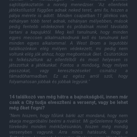
sajtótájékoztatón a norvég menedzser. "Az ellenfelek
játékstílustól függően adnak neked teret, ami fix, hiszen a
pálya mérete is adott. Minden csapatban 11 játékos van,
néhányan több teret adnak, néhányan mélyebben, mások
pedig fentebb védekeznek és próbálnak minél távolabb
tartani a kapujuktól. Meg kell tanulnunk, hogy minden
egyes meccsen alkalmazkodnunk kell és tanulnunk kell
minden egyes alkalommal. A West Brom a legutóbbi
találkozónkon elég mélyen védekezett, mi pedig nem
voltunk elég jók ahhoz, hogy megbontsuk őket. Csütörtökön
is felkészültünk az ellenfélből és most helyesen is
játszottuk a játékunkat. Fontos a minőség, hogy milyen
passzokat, vagy keresztezéseket csinálsz a
támadóharmadban. Ez az egész arról szól, hogy
folyamatosan jobbak és jobbak legyünk."
14 találkozó van még hátra a bajnokságból, innen már
csak a City tudja elveszíteni a versenyt, vagy be lehet
még őket fogni?
"Nem hiszem, hogy tőlünk bárki azt mondaná, hogy nem
akarja megpróbálni beérni a riválist. Mi győzelemre fogunk
törekedni minden mérkőzésünkön, hiszen még mindig
versenyben vagyunk. Arra nincs hatásunk, hogy a