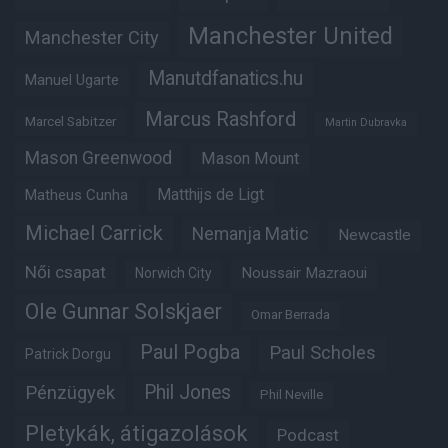
Manchester United
Manchester City
Manutdfanatics.hu
Manuel Ugarte
Marcus Rashford
Marcel Sabitzer
Martin Dubravka
Mason Greenwood
Mason Mount
Matthijs de Ligt
Matheus Cunha
Michael Carrick
Nemanja Matic
Newcastle
Női csapat
Noussair Mazraoui
Norwich City
Ole Gunnar Solskjaer
Omar Berrada
Paul Pogba
Paul Scholes
Patrick Dorgu
Phil Jones
Pénzügyek
Phil Neville
Pletykák, átigazolások
Podcast