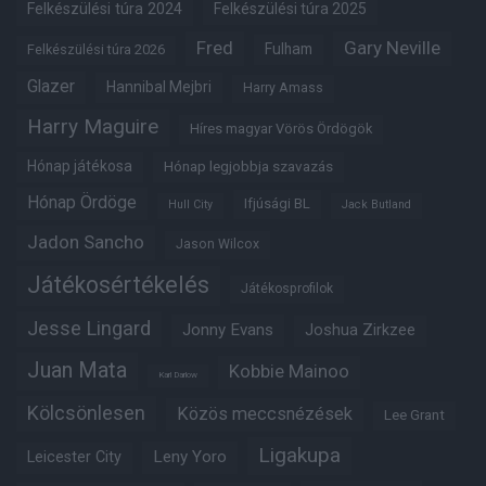
Felkészülési túra 2024
Felkészülési túra 2025
Fred
Gary Neville
Fulham
Felkészülési túra 2026
Glazer
Hannibal Mejbri
Harry Amass
Harry Maguire
Híres magyar Vörös Ördögök
Hónap játékosa
Hónap legjobbja szavazás
Hónap Ördöge
Ifjúsági BL
Hull City
Jack Butland
Jadon Sancho
Jason Wilcox
Játékosértékelés
Játékosprofilok
Jesse Lingard
Jonny Evans
Joshua Zirkzee
Juan Mata
Kobbie Mainoo
Karl Darlow
Kölcsönlesen
Közös meccsnézések
Lee Grant
Ligakupa
Leny Yoro
Leicester City