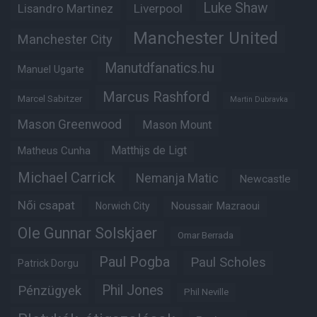
Luke Shaw
Lisandro Martinez
Liverpool
Manchester United
Manchester City
Manutdfanatics.hu
Manuel Ugarte
Marcus Rashford
Marcel Sabitzer
Martin Dubravka
Mason Greenwood
Mason Mount
Matheus Cunha
Matthijs de Ligt
Michael Carrick
Nemanja Matic
Newcastle
Női csapat
Noussair Mazraoui
Norwich City
Ole Gunnar Solskjaer
Omar Berrada
Paul Pogba
Paul Scholes
Patrick Dorgu
Phil Jones
Pénzügyek
Phil Neville