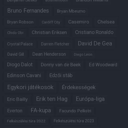
Benjamin Sesko
Brandon Williams
Bournemouth
Bruno Fernandes
Bryan Mbeumo
Casemiro
Chelsea
Bryan Robson
Cardiff City
Christian Eriksen
Cristiano Ronaldo
Chido Obi
David De Gea
Crystal Palace
Darren Fletcher
Dean Henderson
David Gill
Diego Leon
Diogo Dalot
Donny van de Beek
Ed Woodward
Edinson Cavani
Edzői stáb
Egykori játékosok
Érdekességek
Erik ten Hag
Európa-liga
Eric Bailly
FA-kupa
Everton
Facundo Pellistri
Felkészülési túra 2022
Felkészülési túra 2023