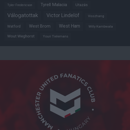
Tyrell Malacia
Utazás
Tyler Fredericson
Válogatottak
Victor Lindelöf
Visszhang
West Ham
West Brom
Watford
Willy Kambwala
Wout Weghorst
Youri Tielemans