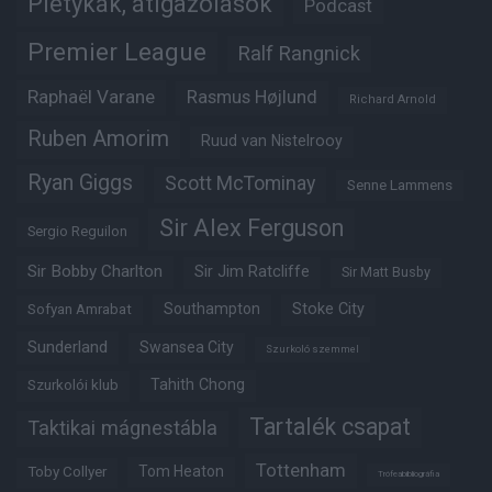
Pletykák, átigazolások
Podcast
Premier League
Ralf Rangnick
Raphaël Varane
Rasmus Højlund
Richard Arnold
Ruben Amorim
Ruud van Nistelrooy
Ryan Giggs
Scott McTominay
Senne Lammens
Sir Alex Ferguson
Sergio Reguilon
Sir Bobby Charlton
Sir Jim Ratcliffe
Sir Matt Busby
Southampton
Stoke City
Sofyan Amrabat
Sunderland
Swansea City
Szurkoló szemmel
Tahith Chong
Szurkolói klub
Tartalék csapat
Taktikai mágnestábla
Tottenham
Tom Heaton
Toby Collyer
Trófeabibliográfia