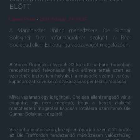
ELŐTT
Lakner Péter
•
2021. február. 24. 15:05
A Manchester United menedzsere, Ole Gunnar
Solskjaer friss információkkal szolgált a Real
Sociedad elleni Európa-liga visszavágót megelőzően.
A Vörös Ördögök a legjobb 32 közötti párharc Torinóban
rendezett első felvonásán 4-0-s előnyre tettek szert és
szeretnék biztosítani helyüket a második számú európai
kupasorozat következő szakaszának pénteki sorsolásán.
Mivel vasárnap egy idegenbeli, Chelsea elleni rangadó vár a
csapatra, így nem meglepő, hogy a baszk alakulat
manchesteri látogatása kapcsán rotálásra számítanak Ole
Gunnar Solskjaer részéről.
Viszont a csütörtökön, közép-európai idő szerint 21 órától
az Old Traffordon rendezendő mérkőzésen valószínűleg