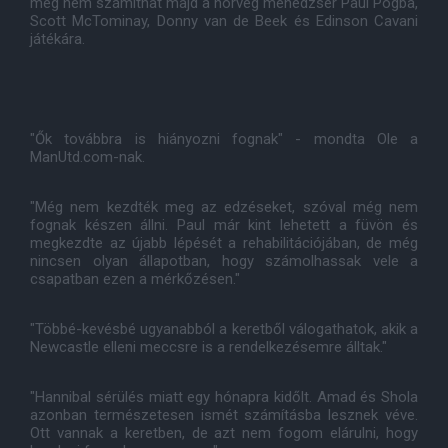
még nem számíthat majd a norvég menedzser Paul Pogba,
Scott McTominay, Donny van de Beek és Edinson Cavani
játékára.
"Ők továbbra is hiányozni fognak" - mondta Ole a
ManUtd.com-nak.
"Még nem kezdték meg az edzéseket, szóval még nem
fognak készen állni. Paul már kint lehetett a füvön és
megkezdte az újabb lépését a rehabilitációjában, de még
nincsen olyan állapotban, hogy számolhassak vele a
csapatban ezen a mérkőzésen."
"Többé-kevésbé ugyanabból a keretből válogathatok, akik a
Newcastle elleni meccsre is a rendelkezésemre álltak."
"Hannibal sérülés miatt egy hónapra kidőlt. Amad és Shola
azonban természetesen ismét számításba lesznek véve.
Ott vannak a keretben, de azt nem fogom elárulni, hogy