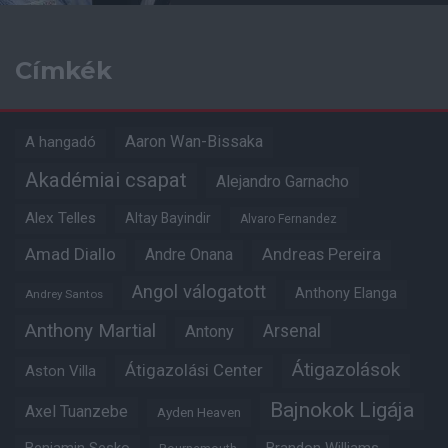
Címkék
Aaron Wan-Bissaka
A hangadó
Akadémiai csapat
Alejandro Garnacho
Alex Telles
Altay Bayindir
Alvaro Fernandez
Amad Diallo
Andre Onana
Andreas Pereira
Angol válogatott
Anthony Elanga
Andrey Santos
Anthony Martial
Arsenal
Antony
Átigazolások
Átigazolási Center
Aston Villa
Bajnokok Ligája
Axel Tuanzebe
Ayden Heaven