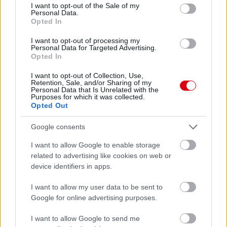
consent section.
I want to opt-out of the Sale of my
Felkészülési szezon 4. mérkőzés
Personal Data.
Nya Ullevi, Göteborg
Opted In
2026-08-08 17:00
I want to opt-out of processing my
Personal Data for Targeted Advertising.
1 nap 11 óra 29 perc 4 másodperc
Opted In
I want to opt-out of Collection, Use,
Leeds United
vs
Manchester United
2026-08-12 20:30
Retention, Sale, and/or Sharing of my
Personal Data that Is Unrelated with the
Purposes for which it was collected.
AC Milan
vs
Manchester United
2026-08-15 18:00
Opted Out
ELŐZŐ MÉRKŐZÉSEK
Google consents
I want to allow Google to enable storage
Támogatás
related to advertising like cookies on web or
device identifiers in apps.
I want to allow my user data to be sent to
Támogasd adományoddal
Google for online advertising purposes.
a ManUtdFanatics.hu működését!
I want to allow Google to send me