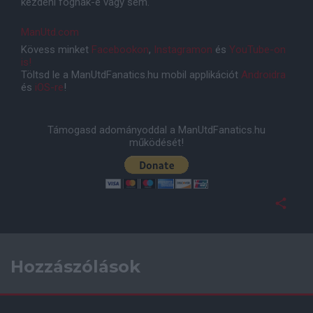
kezdeni fognak-e vagy sem."
ManUtd.com
Kövess minket
Facebookon
,
Instagramon
és
YouTube-on
is!
Töltsd le a ManUtdFanatics.hu mobil applikációt
Androidra
és
iOS-re
!
Támogasd adományoddal a ManUtdFanatics.hu
működését!
Hozzászólások