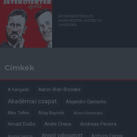
JÁTÉKOSÉRTÉKELÉS:
MANCHESTER UNITED 3-2
LIVERPOOL
Címkék
Aaron Wan-Bissaka
A hangadó
Akadémiai csapat
Alejandro Garnacho
Alex Telles
Altay Bayindir
Alvaro Fernandez
Amad Diallo
Andre Onana
Andreas Pereira
Angol válogatott
Anthony Elanga
Andrey Santos