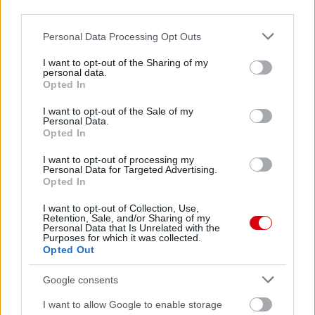
third parties.
Please note that this website/app uses one or more Google
Personal Data Processing Opt Outs
services and may gather and store information including but
not limited to your visit or usage behaviour. You may click to
I want to opt-out of the Sharing of my
personal data.
grant or deny consent to Google and its third-party tags to
Opted In
use your data for below specified purposes in below Google
consent section.
I want to opt-out of the Sale of my
Personal Data.
Opted In
I want to opt-out of processing my
Personal Data for Targeted Advertising.
Opted In
I want to opt-out of Collection, Use,
Retention, Sale, and/or Sharing of my
Personal Data that Is Unrelated with the
Purposes for which it was collected.
Opted Out
Google consents
I want to allow Google to enable storage