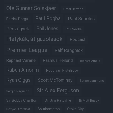
Ole Gunnar Solskjaer
Omar Berrada
Paul Pogba
Paul Scholes
Patrick Dorgu
Phil Jones
Pénzügyek
Phil Neville
Pletykák, átigazolások
Podcast
Premier League
Ralf Rangnick
Raphaël Varane
Rasmus Højlund
Richard Arnold
Ruben Amorim
Ruud van Nistelrooy
Ryan Giggs
Scott McTominay
Senne Lammens
Sir Alex Ferguson
Sergio Reguilon
Sir Bobby Charlton
Sir Jim Ratcliffe
Sir Matt Busby
Southampton
Stoke City
Sofyan Amrabat