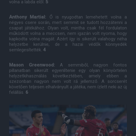
volna a labda elől.
5
Anthony Martial:
Ő is nyugodtan lemehetett volna a
négyes csere során, mert semmit se tudott hozzátenni a
csapat játékához. Olyan volt, mintha csak fél fordulaton
működött volna a meccsen, nem igazán volt nyoma, hogy
kapkodta volna magát. Azért így is sikerült valahogy néha
helyzetbe kerülnie, de a hazai védők könnyedék
semlegesítették.
4
Mason Greenwood:
A semmiből, nagyon fontos
pillanatban sikerült egyenlítenie egy olyan könyörtelen
helyzetkihasználás következtében, amely ebben a
szezonban nagyon nem volt rá jellemző. A sorcserét
követően teljesen elhalványult a játéka, nem ízlett neki az új
felállás.
6