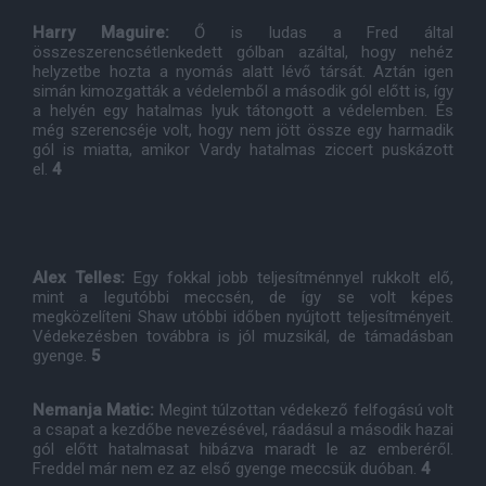
Harry Maguire:
Ő is ludas a Fred által
összeszerencsétlenkedett gólban azáltal, hogy nehéz
helyzetbe hozta a nyomás alatt lévő társát. Aztán igen
simán kimozgatták a védelemből a második gól előtt is, így
a helyén egy hatalmas lyuk tátongott a védelemben. És
még szerencséje volt, hogy nem jött össze egy harmadik
gól is miatta, amikor Vardy hatalmas ziccert puskázott
el.
4
Alex Telles:
Egy fokkal jobb teljesítménnyel rukkolt elő,
mint a legutóbbi meccsén, de így se volt képes
megközelíteni Shaw utóbbi időben nyújtott teljesítményeit.
Védekezésben továbbra is jól muzsikál, de támadásban
gyenge.
5
Nemanja Matic:
Megint túlzottan védekező felfogású volt
a csapat a kezdőbe nevezésével, ráadásul a második hazai
gól előtt hatalmasat hibázva maradt le az emberéről.
Freddel már nem ez az első gyenge meccsük duóban.
4