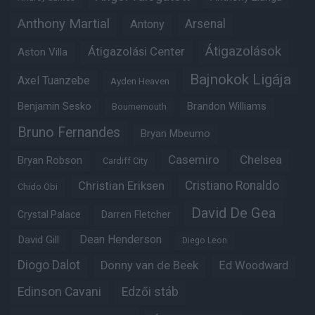
Anthony Martial
Arsenal
Antony
Átigazolások
Átigazolási Center
Aston Villa
Bajnokok Ligája
Axel Tuanzebe
Ayden Heaven
Benjamin Sesko
Brandon Williams
Bournemouth
Bruno Fernandes
Bryan Mbeumo
Casemiro
Chelsea
Bryan Robson
Cardiff City
Christian Eriksen
Cristiano Ronaldo
Chido Obi
David De Gea
Crystal Palace
Darren Fletcher
Dean Henderson
David Gill
Diego Leon
Diogo Dalot
Donny van de Beek
Ed Woodward
Edinson Cavani
Edzői stáb