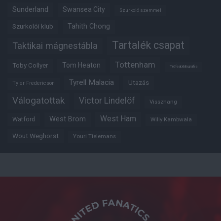
Sunderland
Swansea City
Szurkoló szemmel
Tahith Chong
Szurkolói klub
Tartalék csapat
Taktikai mágnestábla
Tottenham
Tom Heaton
Toby Collyer
Trófeabibliográfia
Tyrell Malacia
Utazás
Tyler Fredericson
Válogatottak
Victor Lindelöf
Visszhang
West Ham
West Brom
Watford
Willy Kambwala
Wout Weghorst
Youri Tielemans