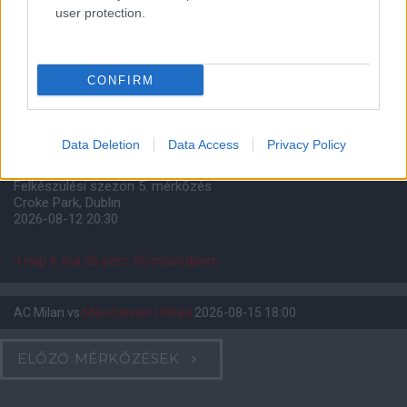
user protection.
Meccs Center
CONFIRM
Leeds United
vs
Manchester
Data Deletion
Data Access
Privacy Policy
United
Felkészülési szezon 5. mérkőzés
Croke Park, Dublin
2026-08-12 20:30
3 nap 6 óra 26 perc 44 másodperc
AC Milan
vs
Manchester United
2026-08-15 18:00
ELŐZŐ MÉRKŐZÉSEK