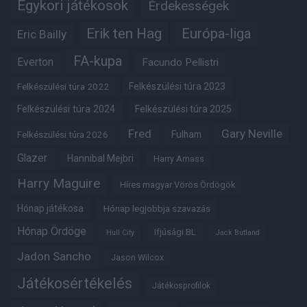
Egykori játékosok
Érdekességek
Erik ten Hag
Európa-liga
Eric Bailly
FA-kupa
Everton
Facundo Pellistri
Felkészülési túra 2022
Felkészülési túra 2023
Felkészülési túra 2024
Felkészülési túra 2025
Fred
Gary Neville
Fulham
Felkészülési túra 2026
Glazer
Hannibal Mejbri
Harry Amass
Harry Maguire
Híres magyar Vörös Ördögök
Hónap játékosa
Hónap legjobbja szavazás
Hónap Ördöge
Ifjúsági BL
Hull City
Jack Butland
Jadon Sancho
Jason Wilcox
Játékosértékelés
Játékosprofilok