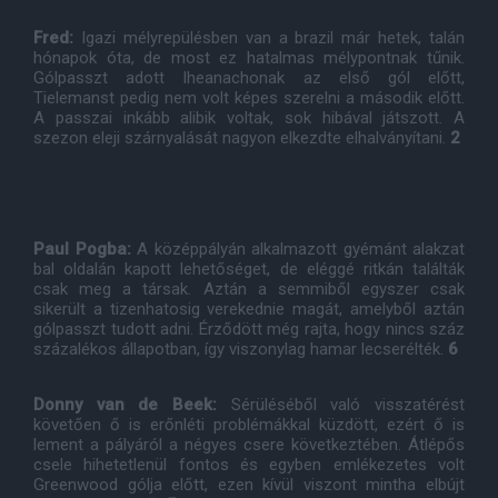
Fred:
Igazi mélyrepülésben van a brazil már hetek, talán
hónapok óta, de most ez hatalmas mélypontnak tűnik.
Gólpasszt adott Iheanachonak az első gól előtt,
Tielemanst pedig nem volt képes szerelni a második előtt.
A passzai inkább alibik voltak, sok hibával játszott. A
szezon eleji szárnyalását nagyon elkezdte elhalványítani.
2
Paul Pogba:
A középpályán alkalmazott gyémánt alakzat
bal oldalán kapott lehetőséget, de eléggé ritkán találták
csak meg a társak. Aztán a semmiből egyszer csak
sikerült a tizenhatosig verekednie magát, amelyből aztán
gólpasszt tudott adni. Érződött még rajta, hogy nincs száz
százalékos állapotban, így viszonylag hamar lecserélték.
6
Donny van de Beek:
Sérüléséből való visszatérést
követően ő is erőnléti problémákkal küzdött, ezért ő is
lement a pályáról a négyes csere következtében. Átlépős
csele hihetetlenül fontos és egyben emlékezetes volt
Greenwood gólja előtt, ezen kívül viszont mintha elbújt