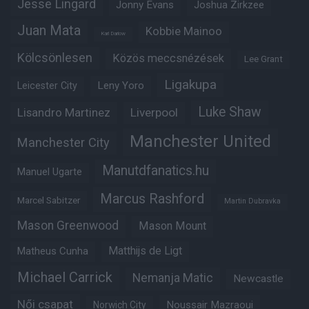
Jesse Lingard
Jonny Evans
Joshua Zirkzee
Juan Mata
Kobbie Mainoo
Karl Darlow
Kölcsönlesen
Közös meccsnézések
Lee Grant
Ligakupa
Leny Yoro
Leicester City
Luke Shaw
Lisandro Martinez
Liverpool
Manchester United
Manchester City
Manutdfanatics.hu
Manuel Ugarte
Marcus Rashford
Marcel Sabitzer
Martin Dubravka
Mason Greenwood
Mason Mount
Matheus Cunha
Matthijs de Ligt
Michael Carrick
Nemanja Matic
Newcastle
Női csapat
Noussair Mazraoui
Norwich City