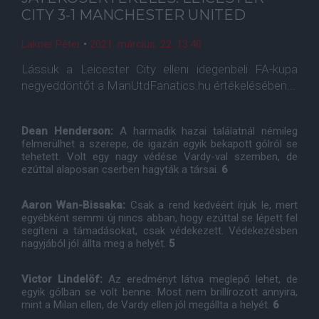
CITY 3-1 MANCHESTER UNITED
Lakner Péter
•
2021. március. 22. 13:40
Lássuk a Leicester City elleni idegenbeli FA-kupa
negyeddöntőt a ManUtdFanatics.hu értékelésében...
Dean Henderson:
A harmadik hazai találatnál némileg
felmerülhet a szerepe, de igazán egyik bekapott gólról se
tehetett. Volt egy nagy védése Vardy-val szemben, de
ezúttal alaposan cserben hagyták a társai.
6
Aaron Wan-Bissaka:
Csak a rend kedvéért írjuk le, mert
egyébként semmi új nincs abban, hogy ezúttal se lépett fel
segíteni a támadásokat, csak védekezett. Védekezésben
nagyjából jól állta meg a helyét.
5
Victor Lindelöf:
Az eredményt látva meglepő lehet, de
egyik gólban se volt benne. Most nem brillírozott annyira,
mint a Milan ellen, de Vardy ellen jól megállta a helyét.
6