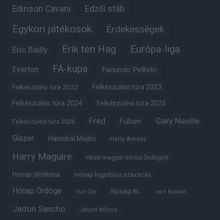
Edinson Cavani
Edzői stáb
Egykori játékosok
Érdekességek
Erik ten Hag
Európa-liga
Eric Bailly
FA-kupa
Everton
Facundo Pellistri
Felkészülési túra 2022
Felkészülési túra 2023
Felkészülési túra 2024
Felkészülési túra 2025
Fred
Gary Neville
Fulham
Felkészülési túra 2026
Glazer
Hannibal Mejbri
Harry Amass
Harry Maguire
Híres magyar Vörös Ördögök
Hónap játékosa
Hónap legjobbja szavazás
Hónap Ördöge
Ifjúsági BL
Hull City
Jack Butland
Jadon Sancho
Jason Wilcox