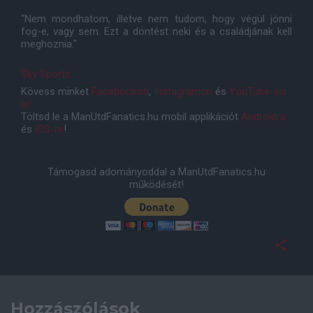
"Nem mondhatom, illetve nem tudom, hogy végül jönni
fog-e, vagy sem. Ezt a döntést neki és a családjának kell
meghoznia."
Sky Sports
Kövess minket
Facebookon
,
Instagramon
és
YouTube-on
is!
Töltsd le a ManUtdFanatics.hu mobil applikációt
Androidra
és
iOS-re
!
Támogasd adományoddal a ManUtdFanatics.hu
működését!
Hozzászólások