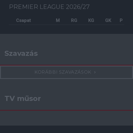
PREMIER LEAGUE 2026/27
Csapat
M
RG
KG
GK
P
Szavazás
KORÁBBI SZAVAZÁSOK
TV műsor