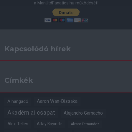
a ManUtdFanatics.hu működését!
Kapcsolódó hírek
Címkék
Aaron Wan-Bissaka
A hangadó
Akadémiai csapat
Alejandro Garnacho
Alex Telles
Altay Bayindir
Alvaro Fernandez