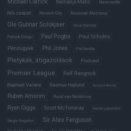
Michael Carrick
Nemanja Matic
Newcastle
Női csapat
Noussair Mazraoui
Norwich City
Ole Gunnar Solskjaer
Omar Berrada
Paul Pogba
Paul Scholes
Patrick Dorgu
Phil Jones
Pénzügyek
Phil Neville
Pletykák, átigazolások
Podcast
Premier League
Ralf Rangnick
Raphaël Varane
Rasmus Højlund
Richard Arnold
Ruben Amorim
Ruud van Nistelrooy
Ryan Giggs
Scott McTominay
Senne Lammens
Sir Alex Ferguson
Sergio Reguilon