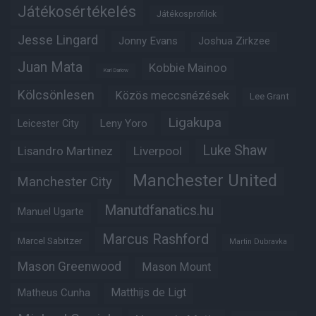
Játékosértékelés
Játékosprofilok
Jesse Lingard
Jonny Evans
Joshua Zirkzee
Juan Mata
Kobbie Mainoo
Karl Darlow
Kölcsönlesen
Közös meccsnézések
Lee Grant
Ligakupa
Leny Yoro
Leicester City
Luke Shaw
Lisandro Martinez
Liverpool
Manchester United
Manchester City
Manutdfanatics.hu
Manuel Ugarte
Marcus Rashford
Marcel Sabitzer
Martin Dubravka
Mason Greenwood
Mason Mount
Matheus Cunha
Matthijs de Ligt