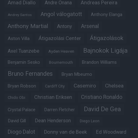
Amad Diallo
Andre Onana
Andreas Pereira
Angol válogatott
Anthony Elanga
Andrey Santos
Anthony Martial
Arsenal
Antony
Átigazolások
Átigazolási Center
Aston Villa
Bajnokok Ligája
Axel Tuanzebe
Ayden Heaven
Benjamin Sesko
Brandon Williams
Bournemouth
Bruno Fernandes
Bryan Mbeumo
Casemiro
Chelsea
Bryan Robson
Cardiff City
Christian Eriksen
Cristiano Ronaldo
Chido Obi
David De Gea
Crystal Palace
Darren Fletcher
Dean Henderson
David Gill
Diego Leon
Diogo Dalot
Donny van de Beek
Ed Woodward