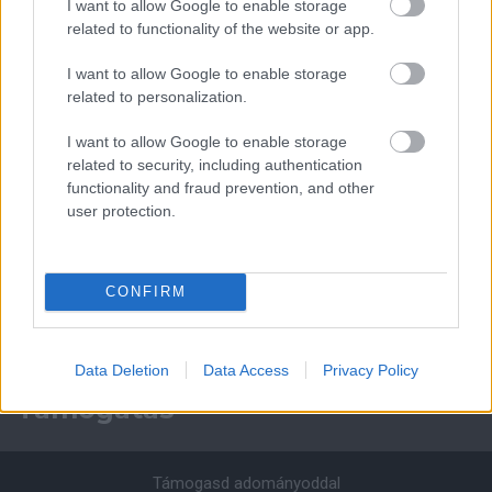
Paris Saint-Germain
vs
I want to allow Google to enable storage
related to functionality of the website or app.
Manchester United
I want to allow Google to enable storage
Felkészülési szezon 4. mérkőzés
related to personalization.
Nya Ullevi, Göteborg
2026-08-08 17:00
I want to allow Google to enable storage
related to security, including authentication
1 nap 9 óra 52 perc 8 másodperc
functionality and fraud prevention, and other
user protection.
Leeds United
vs
Manchester United
2026-08-12 20:30
AC Milan
vs
Manchester United
2026-08-15 18:00
CONFIRM
ELŐZŐ MÉRKŐZÉSEK
Data Deletion
Data Access
Privacy Policy
Támogatás
Támogasd adományoddal