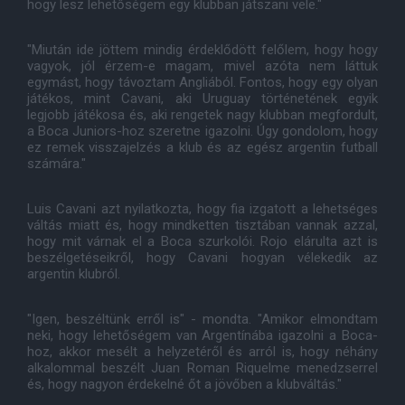
hogy lesz lehetőségem egy klubban játszani vele."
"Miután ide jöttem mindig érdeklődött felőlem, hogy hogy
vagyok, jól érzem-e magam, mivel azóta nem láttuk
egymást, hogy távoztam Angliából. Fontos, hogy egy olyan
játékos, mint Cavani, aki Uruguay történetének egyik
legjobb játékosa és, aki rengetek nagy klubban megfordult,
a Boca Juniors-hoz szeretne igazolni. Úgy gondolom, hogy
ez remek visszajelzés a klub és az egész argentin futball
számára."
Luis Cavani azt nyilatkozta, hogy fia izgatott a lehetséges
váltás miatt és, hogy mindketten tisztában vannak azzal,
hogy mit várnak el a Boca szurkolói. Rojo elárulta azt is
beszélgetéseikről, hogy Cavani hogyan vélekedik az
argentin klubról.
"Igen, beszéltünk erről is" - mondta. "Amikor elmondtam
neki, hogy lehetőségem van Argentínába igazolni a Boca-
hoz, akkor mesélt a helyzetéről és arról is, hogy néhány
alkalommal beszélt Juan Roman Riquelme menedzserrel
és, hogy nagyon érdekelné őt a jövőben a klubváltás."