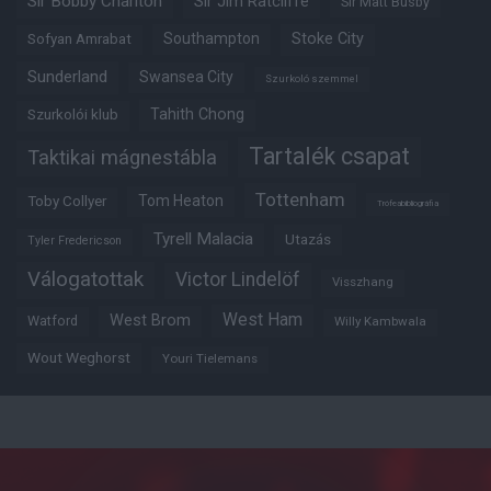
Sir Bobby Charlton
Sir Jim Ratcliffe
Sir Matt Busby
Southampton
Stoke City
Sofyan Amrabat
Sunderland
Swansea City
Szurkoló szemmel
Tahith Chong
Szurkolói klub
Tartalék csapat
Taktikai mágnestábla
Tottenham
Tom Heaton
Toby Collyer
Trófeabibliográfia
Tyrell Malacia
Utazás
Tyler Fredericson
Válogatottak
Victor Lindelöf
Visszhang
West Ham
West Brom
Watford
Willy Kambwala
Wout Weghorst
Youri Tielemans