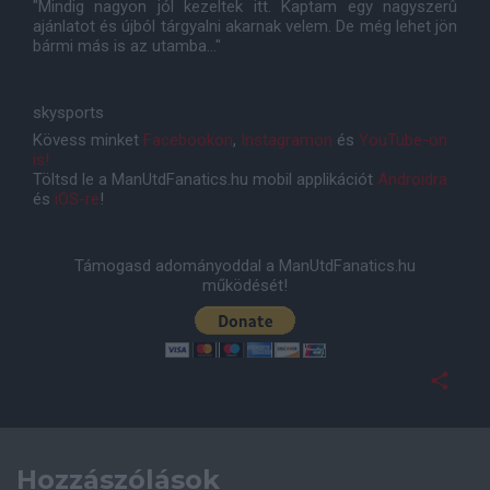
"Mindig nagyon jól kezeltek itt. Kaptam egy nagyszerû
ajánlatot és újból tárgyalni akarnak velem. De még lehet jön
bármi más is az utamba..."
skysports
Kövess minket
Facebookon
,
Instagramon
és
YouTube-on
is!
Töltsd le a ManUtdFanatics.hu mobil applikációt
Androidra
és
iOS-re
!
Támogasd adományoddal a ManUtdFanatics.hu
működését!
Hozzászólások