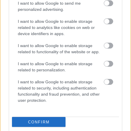
a ManUtdFanatics.hu működését!
I want to allow Google to send me
personalized advertising.
I want to allow Google to enable storage
related to analytics like cookies on web or
device identifiers in apps.
I want to allow Google to enable storage
Kapcsolódó hírek
related to functionality of the website or app.
PLETYKÁK, ÁTIGAZOLÁSOK
I want to allow Google to enable storage
related to personalization.
I want to allow Google to enable storage
related to security, including authentication
functionality and fraud prevention, and other
ELŐREHALADOTT
TÁRGYALÁSOKAT FOLYTAT A
user protection.
UNITED TIELEMANSRÓL
CONFIRM