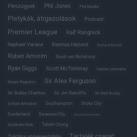
Phil Jones
Pénzügyek
Phil Neville
Pletykák, átigazolások
Podcast
Premier League
Ralf Rangnick
Raphaël Varane
Rasmus Højlund
Richard Arnold
Ruben Amorim
Ruud van Nistelrooy
Ryan Giggs
Scott McTominay
Senne Lammens
Sir Alex Ferguson
Sergio Reguilon
Sir Bobby Charlton
Sir Jim Ratcliffe
Sir Matt Busby
Southampton
Stoke City
Sofyan Amrabat
Sunderland
Swansea City
Szurkoló szemmel
Tahith Chong
Szurkolói klub
Tartalék csapat
Taktikai mágnestábla