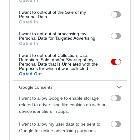
Paris Saint-Germain
vs
Opted In
use your data for below specified purposes in below Google
Manchester United
consent section.
I want to opt-out of the Sale of my
Personal Data.
Opted In
Felkészülési szezon 4. mérkőzés
Nya Ullevi, Göteborg
I want to opt-out of processing my
2026-08-08 17:00
Personal Data for Targeted Advertising.
Opted In
1 nap 14 óra 12 perc 8 másodperc
I want to opt-out of Collection, Use,
Retention, Sale, and/or Sharing of my
Personal Data that Is Unrelated with the
Leeds United
vs
Manchester United
2026-08-12 20:30
Purposes for which it was collected.
Opted Out
AC Milan
vs
Manchester United
2026-08-15 18:00
Google consents
ELŐZŐ MÉRKŐZÉSEK
I want to allow Google to enable storage
related to advertising like cookies on web or
device identifiers in apps.
Támogatás
I want to allow my user data to be sent to
Google for online advertising purposes.
Támogasd adományoddal