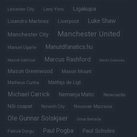
Ligakupa
Leny Yoro
Leicester City
Luke Shaw
Lisandro Martinez
Liverpool
Manchester United
Manchester City
Manutdfanatics.hu
Manuel Ugarte
Marcus Rashford
Marcel Sabitzer
Martin Dubravka
Mason Greenwood
Mason Mount
Matheus Cunha
Matthijs de Ligt
Michael Carrick
Nemanja Matic
Newcastle
Női csapat
Noussair Mazraoui
Norwich City
Ole Gunnar Solskjaer
Omar Berrada
Paul Pogba
Paul Scholes
Patrick Dorgu