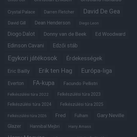
David De Gea
Crystal Palace
Darren Fletcher
Dean Henderson
David Gill
Diego Leon
Diogo Dalot
Donny van de Beek
Ed Woodward
Edinson Cavani
Edzői stáb
Egykori játékosok
Érdekességek
Erik ten Hag
Európa-liga
Eric Bailly
FA-kupa
Everton
Facundo Pellistri
Felkészülési túra 2022
Felkészülési túra 2023
Felkészülési túra 2024
Felkészülési túra 2025
Fred
Gary Neville
Fulham
Felkészülési túra 2026
Glazer
Hannibal Mejbri
Harry Amass