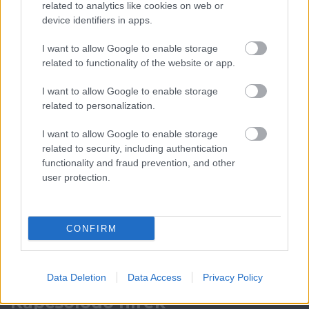
related to analytics like cookies on web or
device identifiers in apps.
Leeds United
vs
Manchester United
2026-08-12 20:30
I want to allow Google to enable storage
AC Milan
vs
Manchester United
2026-08-15 18:00
related to functionality of the website or app.
ELŐZŐ MÉRKŐZÉSEK
I want to allow Google to enable storage
related to personalization.
Támogatás
I want to allow Google to enable storage
related to security, including authentication
functionality and fraud prevention, and other
user protection.
Támogasd adományoddal
a ManUtdFanatics.hu működését!
CONFIRM
Data Deletion
Data Access
Privacy Policy
Kapcsolódó hírek