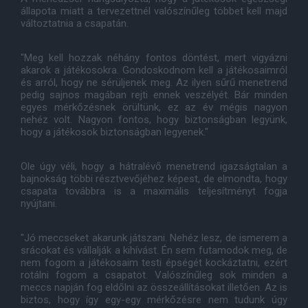
állapota miatt a tervezettnél valószínűleg többet kell majd
változtatnia a csapatán.
"Meg kell hozzak néhány fontos döntést, mert vigyázni
akarok a játékosokra. Gondoskodnom kell a játékosaimról
és arról, hogy ne sérüljenek meg. Az ilyen sűrű menetrend
pedig sajnos magában rejti ennek veszélyét. Bár minden
egyes mérkőzésnek örültünk, ez az év mégis nagyon
nehéz volt. Nagyon fontos, hogy biztonságban legyünk,
hogy a játékosok biztonságban legyenek."
Ole úgy véli, hogy a hátralévő menetrend igazságtalan a
bajnokság többi résztvevőjéhez képest, de elmondta, hogy
csapata továbbra is a maximális teljesítményt fogja
nyújtani.
"Jó meccseket akarunk játszani. Nehéz lesz, de ismerem a
srácokat és vállalják a kihívást. Én sem futamodok meg, de
nem fogom a játékosaim testi épségét kockáztatni, ezért
rotálni fogom a csapatot. Valószínűleg sok minden a
meccs napján fog eldőlni az összeállításokat illetően. Az is
biztos, hogy így egy-egy mérkőzésre nem tudunk úgy