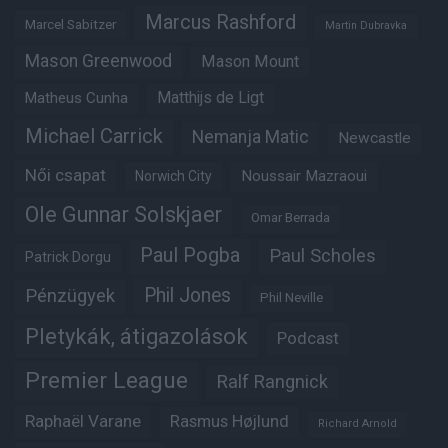
Marcus Rashford
Marcel Sabitzer
Martin Dubravka
Mason Greenwood
Mason Mount
Matheus Cunha
Matthijs de Ligt
Michael Carrick
Nemanja Matic
Newcastle
Női csapat
Noussair Mazraoui
Norwich City
Ole Gunnar Solskjaer
Omar Berrada
Paul Pogba
Paul Scholes
Patrick Dorgu
Phil Jones
Pénzügyek
Phil Neville
Pletykák, átigazolások
Podcast
Premier League
Ralf Rangnick
Raphaël Varane
Rasmus Højlund
Richard Arnold