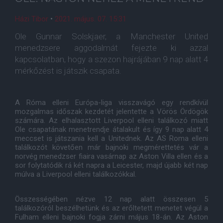
Házi Tibor
•
2021. május. 07. 15:31
Ole Gunnar Solskjaer, a Manchester United
menedzsere aggodalmát fejezte ki azzal
kapcsolatban, hogy a szezon hajrájában 9 nap alatt 4
mérkőzést is játszik csapata.
A Róma elleni Európa-liga visszavágó egy rendkívül
mozgalmas időszak kezdetét jelentette a Vörös Ördögök
számára. Az elhalasztott Liverpool elleni találkozó miatt
Ole csapatának menetrendje átalakult és így 9 nap alatt 4
meccset is játszania kell a Unitednek. Az AS Roma elleni
találkozót követően már bajnoki megmérettetés vár a
norvég menedzser fiaira vasárnap az Aston Villa ellen és a
sor folytatódik rá két napra a Leicester, majd újabb két nap
múlva a Liverpool elleni találkozókkal.
Összességében nézve 12 nap alatt összesen 5
találkozóról beszélhetünk és az erőltetett menetet végül a
Fulham elleni bajnoki fogja zárni május 18-án. Az Aston