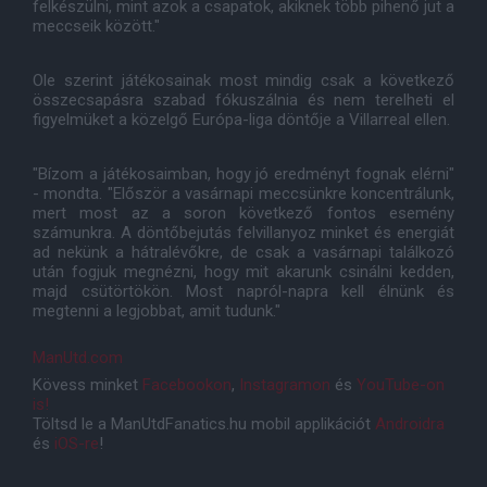
felkészülni, mint azok a csapatok, akiknek több pihenő jut a
meccseik között."
Ole szerint játékosainak most mindig csak a következő
összecsapásra szabad fókuszálnia és nem terelheti el
figyelmüket a közelgő Európa-liga döntője a Villarreal ellen.
"Bízom a játékosaimban, hogy jó eredményt fognak elérni"
- mondta. "Először a vasárnapi meccsünkre koncentrálunk,
mert most az a soron következő fontos esemény
számunkra. A döntőbejutás felvillanyoz minket és energiát
ad nekünk a hátralévőkre, de csak a vasárnapi találkozó
után fogjuk megnézni, hogy mit akarunk csinálni kedden,
majd csütörtökön. Most napról-napra kell élnünk és
megtenni a legjobbat, amit tudunk."
ManUtd.com
Kövess minket
Facebookon
,
Instagramon
és
YouTube-on
is!
Töltsd le a ManUtdFanatics.hu mobil applikációt
Androidra
és
iOS-re
!