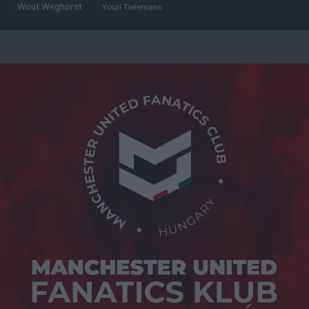
Wout Weghorst
Youri Tielemans