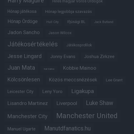
Harry Maguire
Híres magyar Vörös Ördögök
Hónap játékosa
Hónap legjobbja szavazás
Hónap Ördöge
Ifjúsági BL
Hull City
Jack Butland
Jadon Sancho
Jason Wilcox
Játékosértékelés
Játékosprofilok
Jesse Lingard
Jonny Evans
Joshua Zirkzee
Juan Mata
Kobbie Mainoo
Karl Darlow
Kölcsönlesen
Közös meccsnézések
Lee Grant
Ligakupa
Leny Yoro
Leicester City
Luke Shaw
Lisandro Martinez
Liverpool
Manchester United
Manchester City
Manutdfanatics.hu
Manuel Ugarte