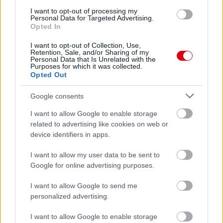
I want to opt-out of processing my
Personal Data for Targeted Advertising.
Opted In
I want to opt-out of Collection, Use,
Retention, Sale, and/or Sharing of my
Personal Data that Is Unrelated with the
Purposes for which it was collected.
Opted Out
Google consents
Meccs Center
I want to allow Google to enable storage
related to advertising like cookies on web or
Paris Saint-Germain
vs
device identifiers in apps.
Manchester United
I want to allow my user data to be sent to
Google for online advertising purposes.
Felkészülési szezon 4. mérkőzés
Nya Ullevi, Göteborg
I want to allow Google to send me
2026-08-08 17:00
personalized advertising.
1 nap 10 óra 34 perc 14 másodperc
I want to allow Google to enable storage