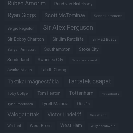
Ruben Amorim
Ruud van Nistelrooy
Ryan Giggs
Scott McTominay
Senne Lammens
Sir Alex Ferguson
Sergio Reguilon
Sir Bobby Charlton
Sir Jim Ratcliffe
Sir Matt Busby
Southampton
Stoke City
Sofyan Amrabat
Sunderland
Swansea City
Szurkoló szemmel
Tahith Chong
Szurkolói klub
Tartalék csapat
Taktikai mágnestábla
Tottenham
Tom Heaton
Toby Collyer
Trófeabibliográfia
Tyrell Malacia
Utazás
Tyler Fredericson
Válogatottak
Victor Lindelöf
Visszhang
West Ham
West Brom
Watford
Willy Kambwala