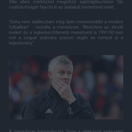
Villa elleni mérkőzést megelőző sajtótájékoztatón Ole
csalódottságát fejezte ki az átalakult menetrend miatt.
"Soha nem találkoztam még ilyen menetrenddel a modern
futballban" - mondta a menedzser. "Átnéztem az elmúlt
éveket és a legkedvezőtlenebb menetrend is 1991/92-ben
volt a csapat számára szezon végén és romlott is a
teljesítmény."
A menedzser hangsúlyozta, hogy a játékosok egészségi