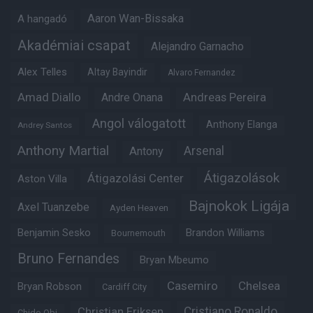
Aaron Wan-Bissaka
A hangadó
Akadémiai csapat
Alejandro Garnacho
Alex Telles
Altay Bayindir
Alvaro Fernandez
Amad Diallo
Andre Onana
Andreas Pereira
Angol válogatott
Anthony Elanga
Andrey Santos
Anthony Martial
Arsenal
Antony
Átigazolások
Átigazolási Center
Aston Villa
Bajnokok Ligája
Axel Tuanzebe
Ayden Heaven
Benjamin Sesko
Brandon Williams
Bournemouth
Bruno Fernandes
Bryan Mbeumo
Casemiro
Chelsea
Bryan Robson
Cardiff City
Christian Eriksen
Cristiano Ronaldo
Chido Obi