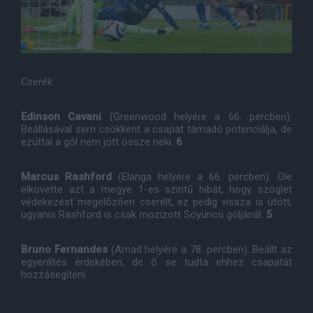
Cserék:
Edinson Cavani
(Greenwood helyére a 66. percben):
Beállásával sem csökkent a csapat támadó potenciálja, de
ezúttal a gól nem jött össze neki.
6
Marcus Rashford
(Elanga helyére a 66. percben): Ole
elkövette azt a megye 1-es szintű hibát, hogy szöglet
védekezést megelőzően cserélt, ez pedig vissza is ütött,
ugyanis Rashford is csak mozizott Söyüncü góljánál.
5
Bruno Fernandes
(Amad helyére a 78. percben): Beállt az
egyenlítés érdekében, de ő se tudta ehhez csapatát
hozzásegíteni.