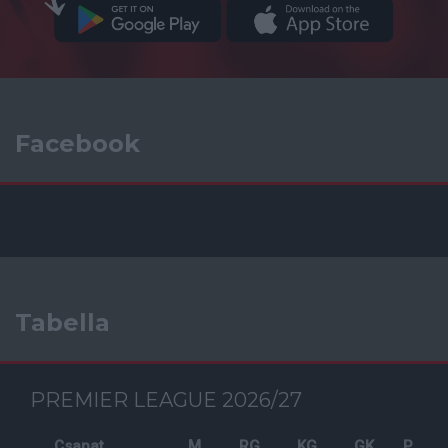
Facebook
Tabella
PREMIER LEAGUE 2026/27
Csapat
M
RG
KG
GK
P