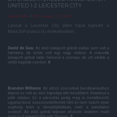
UNITED 1-2 LEICESTER CITY
Lakner Péter
•
2021. május. 12. 10:45
Lássuk a Leicester City elleni hazai bajnokit a
ManUtdFanatics.hu értékelésében...
David de Gea:
Az első bekapott gólnál esélye sem volt a
hárításra, de aztán volt egy nagy védése. A második
bekapott gólnál talán felmerül a szerepe, de ott inkább a
védői hagyták cserben.
6
Brandon Williams:
Az előző szezonbeli berobbanásához
képest ez volt az első bajnokija idén kezdőként. Ráadásul a
jobb oldalon. Ez a párosítás pedig meg is mutatkozott,
ugyanis kissé összeszedetlennek tűnt és nem tudott olyan
segítség lenni a támadójátékban, mint a baloldalon
szokott. Az első gólnál teljesen eltolódó védelem miatt
pont az ő helyéről lőtt gólt Thomas.
5