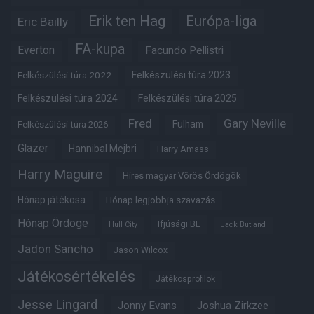
Erik ten Hag
Európa-liga
Eric Bailly
FA-kupa
Everton
Facundo Pellistri
Felkészülési túra 2022
Felkészülési túra 2023
Felkészülési túra 2024
Felkészülési túra 2025
Fred
Gary Neville
Fulham
Felkészülési túra 2026
Glazer
Hannibal Mejbri
Harry Amass
Harry Maguire
Híres magyar Vörös Ördögök
Hónap játékosa
Hónap legjobbja szavazás
Hónap Ördöge
Ifjúsági BL
Hull City
Jack Butland
Jadon Sancho
Jason Wilcox
Játékosértékelés
Játékosprofilok
Jesse Lingard
Jonny Evans
Joshua Zirkzee