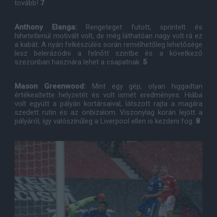
tovább!
7
Anthony Elanga:
Rengeteget futott, sprintelt és
hihetetlenül motivált volt, de még láthatóan nagy volt rá ez
a kabát. A nyári felkészülés során remélhetőleg lehetősége
lesz belerázódni a felnőtt szintbe és a következő
szezonban hasznára lehet a csapatnak.
5
Mason Greenwood:
Mint egy gép, olyan higgadtan
értékesítette helyzetét és volt ismét eredményes. Hiába
volt együtt a pályán kortársaival, látszott rajta a magára
szedett rutin és az önbizalom. Viszonylag korán lejött a
pályáról, így valószínűleg a Liverpool ellen is kezdeni fog.
8