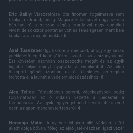
Eric Bailly:
Visszatérése óta finoman fogalmazva sem
találja a ritmust, pedig Maguire kidőlésével nagy szerep
hárulhat rá a szezon végéig. Vardy-val nagy csatákat
vívott, de sokszor pontatlan volt és feleslegesen ment bele
kockázatos megoldásokba.
5
Axel Tuanzebe:
Úgy kezdte a meccset, ahogy egy kevés
játéklehetőséget kapó játékos szokta, azaz bizonytalanul.
Ezt követően azonban összeszedte magát és az egyik
legjobb teljesítményt nyújtotta a védelemből. Az első
bekapott gólnál azonban az ő felesleges kimozgása
indította el a lavinát a védelem elcsúszásához.
6
Alex Telles:
Támadásban semmi, védekezésben pedig
folyamatosan az ő oldalán vezette a Leicester a
támadásokat. Az egyik leggyengébben teljesítő játékos volt
ezen a napon manchesteri részről.
4
Nemanja Matic:
A gyenge lábakon álló védelem előtt
akadt dolga bőven, főleg az első játékrészben. Igazi vezér