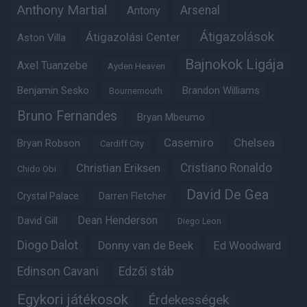
Anthony Martial
Arsenal
Antony
Átigazolások
Átigazolási Center
Aston Villa
Bajnokok Ligája
Axel Tuanzebe
Ayden Heaven
Benjamin Sesko
Brandon Williams
Bournemouth
Bruno Fernandes
Bryan Mbeumo
Casemiro
Chelsea
Bryan Robson
Cardiff City
Christian Eriksen
Cristiano Ronaldo
Chido Obi
David De Gea
Crystal Palace
Darren Fletcher
Dean Henderson
David Gill
Diego Leon
Diogo Dalot
Donny van de Beek
Ed Woodward
Edinson Cavani
Edzői stáb
Egykori játékosok
Érdekességek