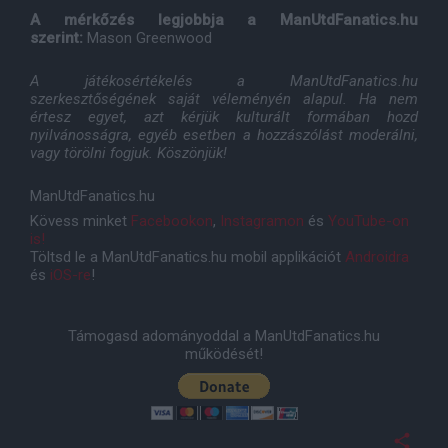
A mérkőzés legjobbja a ManUtdFanatics.hu
szerint:
Mason Greenwood
A játékosértékelés a ManUtdFanatics.hu
szerkesztőségének saját véleményén alapul. Ha nem
értesz egyet, azt kérjük kulturált formában hozd
nyilvánosságra, egyéb esetben a hozzászólást moderálni,
vagy törölni fogjuk. Köszönjük!
ManUtdFanatics.hu
Kövess minket
Facebookon
,
Instagramon
és
YouTube-on
is!
Töltsd le a ManUtdFanatics.hu mobil applikációt
Androidra
és
iOS-re
!
Támogasd adományoddal a ManUtdFanatics.hu
működését!