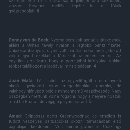
szerepet vett fel a csikócsapat jelleget öltő kezdőben,
viszont Söyüncü mellőle fejelte be a Rókák
győztesgólját.
6
Donny van de Beek:
Nyoma sem volt annak a játékosnak,
akiért a United tavaly nyáron a legtöbb pénzt fizette.
Önbizalomhiányos, olyan volt mintha soha nem játszott
volna együtt ezekkel a társakkal az edzéseken se. Az
egyetlen pozitívum, hogy a posztjából kifolyólag sokkal
többet találkozott a labdával, mint általában.
4
Juan Mata:
Tőle indult az egyenlítőgólt eredményező
akció. Igyekezett okos megoldásokkal operálni, de
valahogy hiányzott belőle mindennemű veszélyesség. Nagy
összegben mertünk volna fogadni, hogy a helyére hozzák
majd be Brunot, de végig a pályán maradt.
5
Amad:
Gólpasszt adott Greenwoodnak, de emellett is
tudott veszélyes szituációkat okozni támadásban első
bajnokiján kezdőként. Volt benne potenciál. Csak így