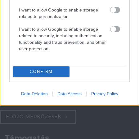
Meccs Center
I want to allow Google to enable storage
related to personalization.
Paris Saint-Germain
vs
I want to allow Google to enable storage
related to security, including authentication
Manchester United
functionality and fraud prevention, and other
user protection.
Felkészülési szezon 4. mérkőzés
Nya Ullevi, Göteborg
2026-08-08 17:00
CONFIRM
Leeds United
vs
Manchester United
2026-08-12 20:30
Data Deletion
Data Access
Privacy Policy
AC Milan
vs
Manchester United
2026-08-15 18:00
ELŐZŐ MÉRKŐZÉSEK
Támogatás