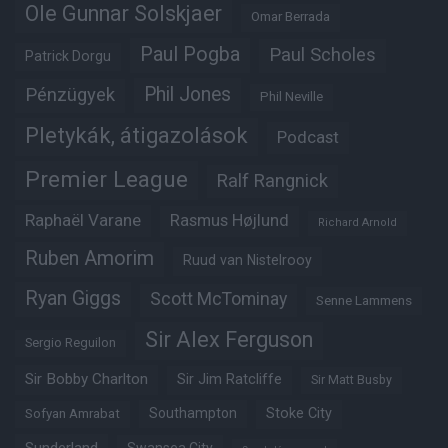
Ole Gunnar Solskjaer
Omar Berrada
Paul Pogba
Paul Scholes
Patrick Dorgu
Phil Jones
Pénzügyek
Phil Neville
Pletykák, átigazolások
Podcast
Premier League
Ralf Rangnick
Raphaël Varane
Rasmus Højlund
Richard Arnold
Ruben Amorim
Ruud van Nistelrooy
Ryan Giggs
Scott McTominay
Senne Lammens
Sir Alex Ferguson
Sergio Reguilon
Sir Bobby Charlton
Sir Jim Ratcliffe
Sir Matt Busby
Southampton
Stoke City
Sofyan Amrabat
Sunderland
Swansea City