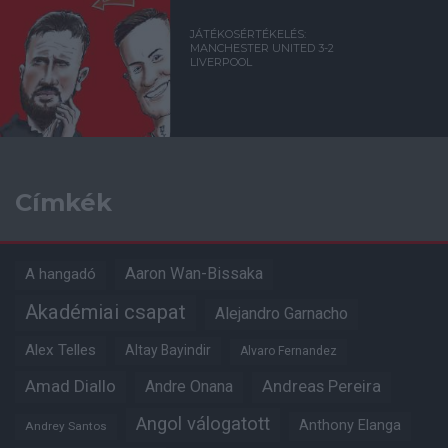
JÁTÉKOSÉRTÉKELÉS:
MANCHESTER UNITED 3-2
LIVERPOOL
Címkék
Aaron Wan-Bissaka
A hangadó
Akadémiai csapat
Alejandro Garnacho
Alex Telles
Altay Bayindir
Alvaro Fernandez
Amad Diallo
Andre Onana
Andreas Pereira
Angol válogatott
Anthony Elanga
Andrey Santos