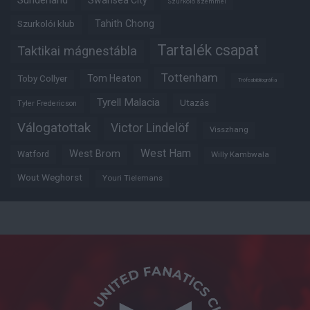
Szurkoló szemmel
Tahith Chong
Szurkolói klub
Tartalék csapat
Taktikai mágnestábla
Tottenham
Tom Heaton
Toby Collyer
Trófeabibliográfia
Tyrell Malacia
Utazás
Tyler Fredericson
Válogatottak
Victor Lindelöf
Visszhang
West Ham
West Brom
Watford
Willy Kambwala
Wout Weghorst
Youri Tielemans