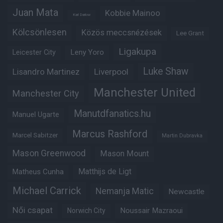
Juan Mata
Kobbie Mainoo
Karl Darlow
Kölcsönlesen
Közös meccsnézések
Lee Grant
Ligakupa
Leny Yoro
Leicester City
Luke Shaw
Lisandro Martinez
Liverpool
Manchester United
Manchester City
Manutdfanatics.hu
Manuel Ugarte
Marcus Rashford
Marcel Sabitzer
Martin Dubravka
Mason Greenwood
Mason Mount
Matheus Cunha
Matthijs de Ligt
Michael Carrick
Nemanja Matic
Newcastle
Női csapat
Noussair Mazraoui
Norwich City