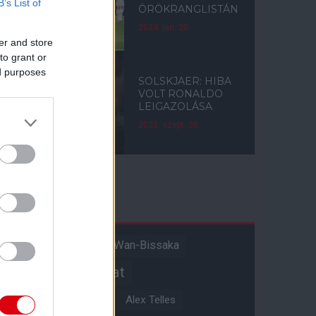
B’s List of
ÖRÖKRANGLISTÁN
2024. jan. 20.
er and store
to grant or
ed purposes
SOLSKJAER: HIBA
VOLT RONALDO
LEIGAZOLÁSA
2023. szept. 20.
Címkék
Aaron Wan-Bissaka
A hangadó
Akadémiai csapat
Alejandro Garnacho
Alex Telles