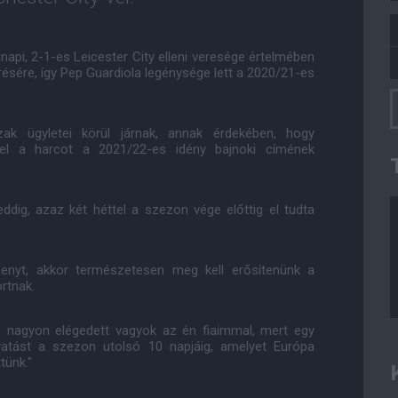
api, 2-1-es Leicester City elleni veresége értelmében
résére, így Pep Guardiola legénysége lett a 2020/21-es
zak ügyletei körül járnak, annak érdekében, hogy
el a harcot a 2021/22-es idény bajnoki címének
ddig, azaz két héttel a szezon vége előttig el tudta
rsenyt, akkor természetesen meg kell erősítenünk a
rtnak.
 Én nagyon elégedett vagyok az én fiaimmal, mert egy
atást a szezon utolsó 10 napjáig, amelyet Európa
tünk."