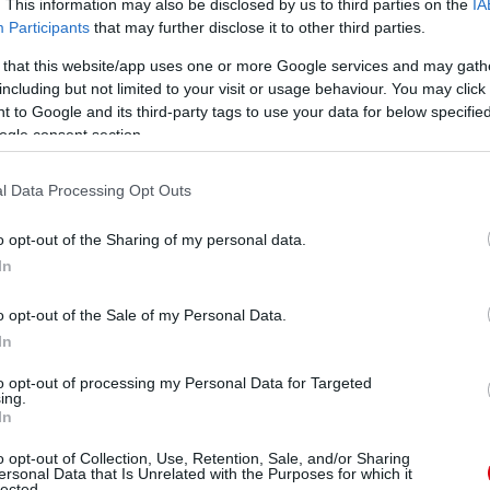
. This information may also be disclosed by us to third parties on the
IA
Participants
that may further disclose it to other third parties.
ManUtdFanatics.hu működését!
 that this website/app uses one or more Google services and may gath
including but not limited to your visit or usage behaviour. You may click 
 to Google and its third-party tags to use your data for below specifi
ogle consent section.
l Data Processing Opt Outs
o opt-out of the Sharing of my personal data.
In
o opt-out of the Sale of my Personal Data.
In
to opt-out of processing my Personal Data for Targeted
ing.
In
o opt-out of Collection, Use, Retention, Sale, and/or Sharing
ersonal Data that Is Unrelated with the Purposes for which it
lected.