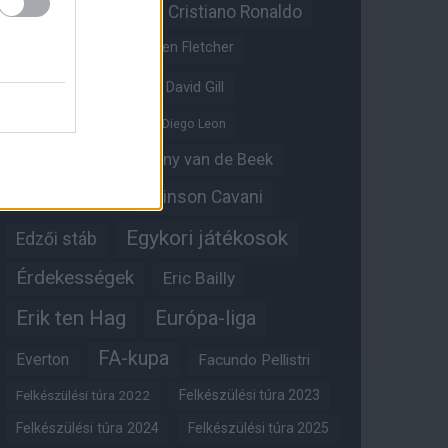
Christian Eriksen
Cristiano Ronaldo
Crystal Palace
Darren Fletcher
David De Gea
David Gill
Dean Henderson
Diego Leon
Diogo Dalot
Donny van de Beek
Edinson Cavani
Ed Woodward
Egykori játékosok
Edzői stáb
Érdekességek
Eric Bailly
Erik ten Hag
Európa-liga
FA-kupa
Everton
Facundo Pellistri
Felkészülési túra 2022
Felkészülési túra 2023
Felkészülési túra 2024
Felkészülési túra 2025