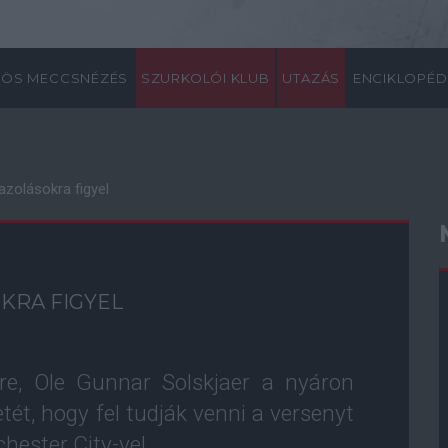
ÖS MECCSNÉZÉS
SZURKOLÓI KLUB
UTAZÁS
ENCIKLOPÉD
gazolásokra figyel
OKRA FIGYEL
e, Ole Gunnar Solskjaer a nyáron
tét, hogy fel tudják venni a versenyt
hester City-vel.