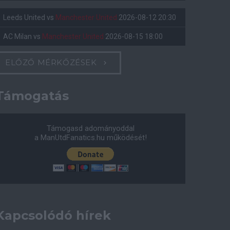
Leeds United
vs
Manchester United
2026-08-12 20:30
AC Milan
vs
Manchester United
2026-08-15 18:00
ELŐZŐ MÉRKŐZÉSEK
Támogatás
Támogasd adományoddal
a ManUtdFanatics.hu működését!
Kapcsolódó hírek