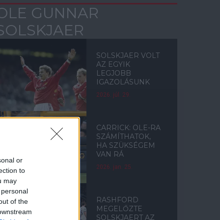
OLE GUNNAR
SOLSKJAER
SOLSKJAER VOLT
AZ EGYIK
LEGJOBB
IGAZOLÁSUNK
2026. júl. 29.
CARRICK: OLE-RA
SZÁMÍTHATOK,
HA SZÜKSÉGEM
VAN RÁ
sonal or
2026. jan. 25.
ection to
ou may
 personal
RASHFORD
out of the
MEGELŐZTE
 downstream
SOLSKJAERT AZ