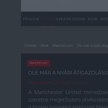
FŐOLDAL
HÍREK
SZEZON 2025/26
KLUB
KÖZ
Főoldal
Hírek
ManUtd.com
Ole már a nyári áti
ManUtd.com
OLE MÁR A NYÁRI ÁTIGAZOLÁS
Lakner Péter
•
2021. május. 12. 13:20
A Manchester United menedzser
szeretné megerősíteni játékoskere
a frissen bajnokká avanzsált Manc