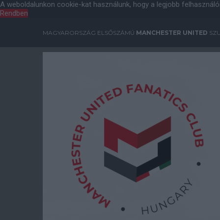
A weboldalunkon cookie-kat használunk, hogy a legjobb felhasználó
Rendben
MAGYARORSZÁG ELSŐSZÁMÚ
MANCHESTER UNITED
SZU