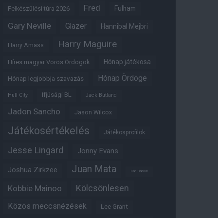
Fred
Fulham
Felkészülési túra 2026
Gary Neville
Glazer
Hannibal Mejbri
Harry Maguire
Harry Amass
Hónap játékosa
Híres magyar Vörös Ördögök
Hónap Ördöge
Hónap legjobbja szavazás
Ifjúsági BL
Hull City
Jack Butland
Jadon Sancho
Jason Wilcox
Játékosértékelés
Játékosprofilok
Jesse Lingard
Jonny Evans
Juan Mata
Joshua Zirkzee
Karl Darlow
Kölcsönlesen
Kobbie Mainoo
Közös meccsnézések
Lee Grant