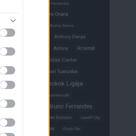
Altay Bayindir
Alvaro Fernandez
Amad Diallo
Andre Onana
Andreas Pereira
Andrey Santos
Angol válogatott
Anthony Elanga
Anthony Martial
Arsenal
Antony
Átigazolási Center
Aston Villa
Átigazolások
Axel Tuanzebe
Bajnokok Ligája
Ayden Heaven
Benjamin Sesko
Bournemouth
Bruno Fernandes
Brandon Williams
Bryan Mbeumo
Bryan Robson
Cardiff City
Casemiro
Chelsea
Chido Obi