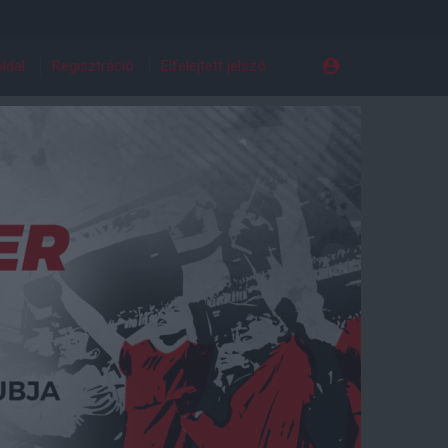
ldal
Regisztráció
Elfelejtett jelszó