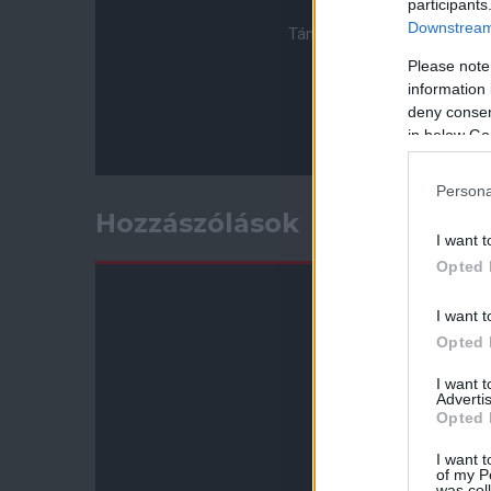
participants
Downstream 
Támogasd adományoddal a 
Please note
information 
deny consent
in below Go
Persona
Hozzászólások
I want t
Opted 
I want t
Opted 
I want 
Advertis
Opted 
I want t
of my P
was col