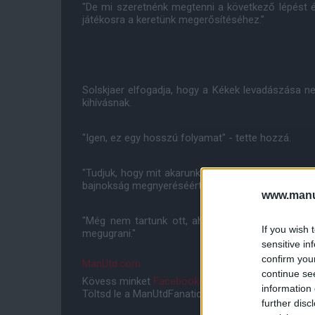
"De mi szeretnénk megtenni a következő lépést 
játékosra a keretünk megerősítéséhez."
Solskjaer elfogadja, hogy a Kékek levadászása ne
kihívásnak.
"Igen, ez egy hosszú folyamat" - tette hozzá.
"Tudjuk, hogy mit akarunk tenni. Szerintem minden
bajnokság megnyeréséért. Ez az, ahol tartani akaru
www.manut
"Még nem tartunk ott, ahova ők felhelyezték a l
If you wish 
megugrani."
sensitive in
confirm you
ManUtd.com
continue se
Kövess minket
Facebookon
,
Instagramon
és
YouT
information 
Töltsd le a ManUtdFanatics.hu mobil applikációt
An
further disc