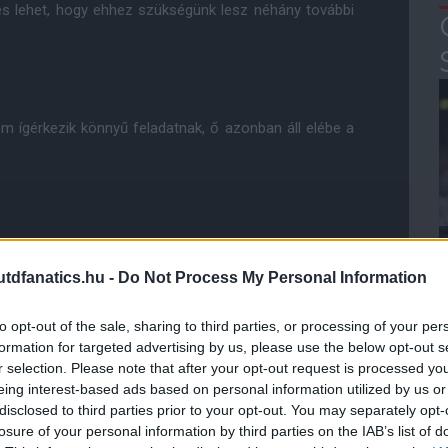
és lehet, hogy ehhez szükségünk lesz néhány további
m ígérkezik könnyű feladatnak, ő azonban áll elébe a
ki tudja, mi pedig gratulálunk a Manchester City-nek a
nk."
dfanatics.hu -
Do Not Process My Personal Information
écet, de csak rajtunk múlik, hogy képesek leszünk-e
to opt-out of the sale, sharing to third parties, or processing of your per
formation for targeted advertising by us, please use the below opt-out s
r selection. Please note that after your opt-out request is processed y
eing interest-based ads based on personal information utilized by us or
ube-on is!
disclosed to third parties prior to your opt-out. You may separately opt-
droidra
és
iOS-re
!
losure of your personal information by third parties on the IAB’s list of