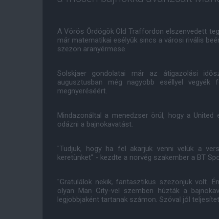
A Vörös Ördögök Old Traffordon elszenvedett tegn
már matematikai esélyük sincs a városi rivális beé
szezon aranyérmese.
Solskjaer gondolatai már az átigazolási idős
augusztusban még nagyobb eséllyel vegyék f
megnyeréséért.
Mindazonáltal a menedzser örül, hogy a United e
odázni a bajnokavatást.
"Tudjuk, hogy ha fel akarjuk venni velük a ve
keretünket" - kezdte a norvég szakember a BT Spo
"Gratulálok nekik, fantasztikus szezonjuk volt.
olyan Man City-vel szemben húzták a bajnokav
legjobbjaként tartanak számon. Szóval jól teljesítet