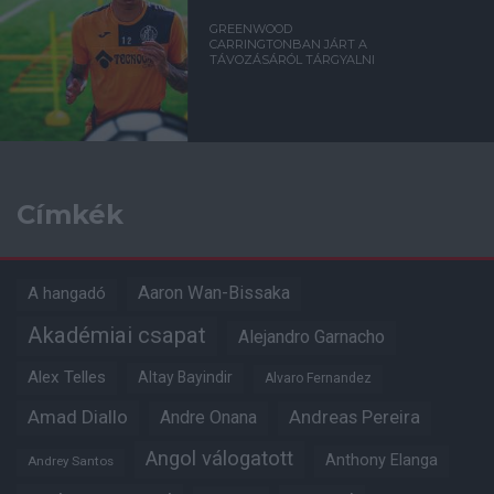
GREENWOOD
CARRINGTONBAN JÁRT A
TÁVOZÁSÁRÓL TÁRGYALNI
Címkék
Aaron Wan-Bissaka
A hangadó
Akadémiai csapat
Alejandro Garnacho
Alex Telles
Altay Bayindir
Alvaro Fernandez
Amad Diallo
Andre Onana
Andreas Pereira
Angol válogatott
Anthony Elanga
Andrey Santos