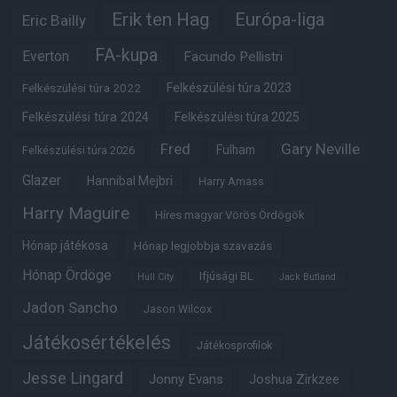
Erik ten Hag
Európa-liga
Eric Bailly
FA-kupa
Everton
Facundo Pellistri
Felkészülési túra 2022
Felkészülési túra 2023
Felkészülési túra 2024
Felkészülési túra 2025
Fred
Gary Neville
Fulham
Felkészülési túra 2026
Glazer
Hannibal Mejbri
Harry Amass
Harry Maguire
Híres magyar Vörös Ördögök
Hónap játékosa
Hónap legjobbja szavazás
Hónap Ördöge
Ifjúsági BL
Hull City
Jack Butland
Jadon Sancho
Jason Wilcox
Játékosértékelés
Játékosprofilok
Jesse Lingard
Jonny Evans
Joshua Zirkzee