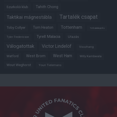
Tahith Chong
Szurkolói klub
Tartalék csapat
Taktikai mágnestábla
Tottenham
Tom Heaton
Toby Collyer
Trófeabibliográfia
Tyrell Malacia
Utazás
Tyler Fredericson
Válogatottak
Victor Lindelöf
Visszhang
West Ham
West Brom
Watford
Willy Kambwala
Wout Weghorst
Youri Tielemans