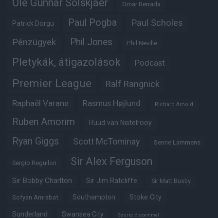
Ole Gunnar Solskjaer
Omar Berrada
Paul Pogba
Paul Scholes
Patrick Dorgu
Phil Jones
Pénzügyek
Phil Neville
Pletykák, átigazolások
Podcast
Premier League
Ralf Rangnick
Raphaël Varane
Rasmus Højlund
Richard Arnold
Ruben Amorim
Ruud van Nistelrooy
Ryan Giggs
Scott McTominay
Senne Lammens
Sir Alex Ferguson
Sergio Reguilon
Sir Bobby Charlton
Sir Jim Ratcliffe
Sir Matt Busby
Southampton
Stoke City
Sofyan Amrabat
Sunderland
Swansea City
Szurkoló szemmel