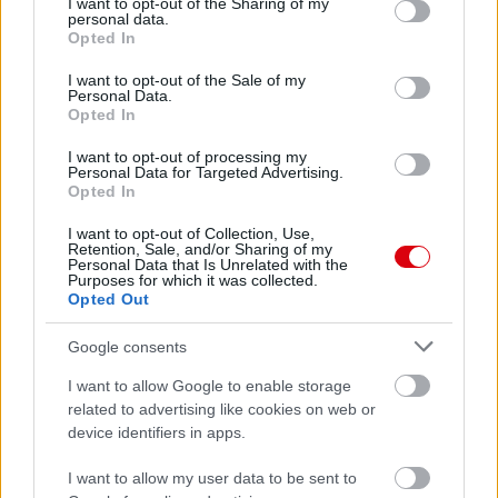
not limited to your visit or usage behaviour. You may click to
I want to opt-out of the Sharing of my
personal data.
grant or deny consent to Google and its third-party tags to
Opted In
use your data for below specified purposes in below Google
Meccs Center
consent section.
I want to opt-out of the Sale of my
Personal Data.
Opted In
Paris Saint-Germain
vs
I want to opt-out of processing my
Personal Data for Targeted Advertising.
Manchester United
Opted In
Felkészülési szezon 4. mérkőzés
I want to opt-out of Collection, Use,
Nya Ullevi, Göteborg
Retention, Sale, and/or Sharing of my
Personal Data that Is Unrelated with the
2026-08-08 17:00
Purposes for which it was collected.
Opted Out
1 nap 7 óra 53 perc 0 másodperc
Google consents
Leeds United
vs
Manchester United
2026-08-12 20:30
I want to allow Google to enable storage
related to advertising like cookies on web or
AC Milan
vs
Manchester United
2026-08-15 18:00
device identifiers in apps.
ELŐZŐ MÉRKŐZÉSEK
I want to allow my user data to be sent to