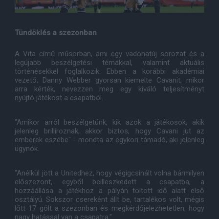
Tündöklés a szezonban
A Vita című műsorban, ami egy vadonatúj sorozat és a
legújabb beszélgetési témákkal, valamint aktuális
történésekkel foglalkozik. Ebben a korábbi akadémiai
vezető, Danny Webber gyorsan kiemelte Cavanit, mikor
arra kérték, nevezzen meg egy kiváló teljesítményt
nyújtó játékost a csapatból.
"Amikor arról beszélgetünk, kik azok a játékosok, akik
jelenleg brillíroznak, akkor biztos, hogy Cavani jut az
emberek eszébe" - mondta az egykori támadó, aki jelenleg
ügynök.
"Anélkül jött a Unitedhez, hogy végigcsinált volna bármilyen
előszezont, egyből beilleszkedett a csapatba, a
hozzáállása a játékhoz a pályán töltött idő alatt első
osztályú. Sokszor csereként állt be, tartalékos volt, mégis
lőtt 17 gólt a szezonban és megkérdőjelezhetetlen, hogy
nagy hatással van a csapatra."