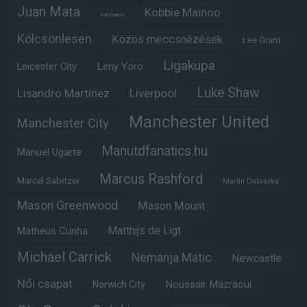
Juan Mata
Kobbie Mainoo
Karl Darlow
Kölcsönlesen
Közös meccsnézések
Lee Grant
Ligakupa
Leny Yoro
Leicester City
Luke Shaw
Lisandro Martinez
Liverpool
Manchester United
Manchester City
Manutdfanatics.hu
Manuel Ugarte
Marcus Rashford
Marcel Sabitzer
Martin Dubravka
Mason Greenwood
Mason Mount
Matheus Cunha
Matthijs de Ligt
Michael Carrick
Nemanja Matic
Newcastle
Női csapat
Noussair Mazraoui
Norwich City