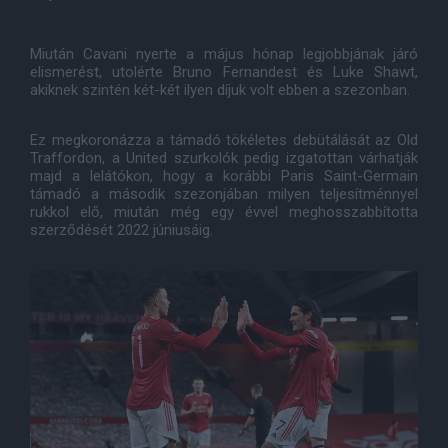
Miután Cavani nyerte a május hónap legjobbjának járó
elismerést, utolérte Bruno Fernandest és Luke Shawt,
akiknek szintén két-két ilyen díjuk volt ebben a szezonban.
Ez megkoronázza a támadó tökéletes debütálását az Old
Traffordon, a United szurkolók pedig izgatottan várhatják
majd a lelátókon, hogy a korábbi Paris Saint-Germain
támadó a második szezonjában milyen teljesítménnyel
rukkol elő, miután még egy évvel meghosszabbította
szerződését 2022 júniusáig.