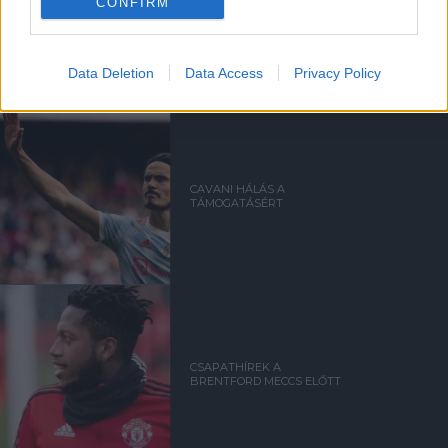
CONFIRM
CAVANI TELJES
BÚCSÚINTERJÚJA
Data Deletion
Data Access
Privacy Policy
CAVANI HÁLÁS A
TÁMOGATÁSÉRT
CSAPATHÍREK A
BRENTFORD MECCS ELŐTT