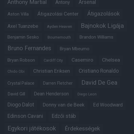
Anthony Martial
Arsenal
Antony
Átigazolások
Átigazolási Center
Aston Villa
Bajnokok Ligája
Axel Tuanzebe
Ayden Heaven
Benjamin Sesko
Brandon Williams
Bournemouth
Bruno Fernandes
Bryan Mbeumo
Casemiro
Chelsea
Bryan Robson
Cardiff City
Christian Eriksen
Cristiano Ronaldo
Chido Obi
David De Gea
Crystal Palace
Darren Fletcher
Dean Henderson
David Gill
Diego Leon
Diogo Dalot
Donny van de Beek
Ed Woodward
Edinson Cavani
Edzői stáb
Egykori játékosok
Érdekességek