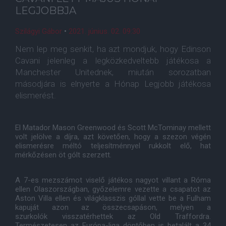
LEGJOBBJA
Szilágyi Gábor
•
2021. június. 02. 09:30
Nem lep meg senkit, ha azt mondjuk, hogy Edinson
Cavani jelenleg a legközkedveltebb játékosa a
Manchester Unitednek, miután sorozatban
másodjára is elnyerte a Hónap Legjobb játékosa
elismerést.
El Matador Mason Greenwood és Scott McTominay mellett
volt jelölve a díjra, azt követően, hogy a szezon végén
elismerésre méltó teljesítménnyel rukkolt elő, hat
mérkőzésen öt gólt szerzett.
A 7-es mezszámot viselő játékos nagyot villant a Róma
ellen Olaszországban, győzelemre vezette a csapatot az
Aston Villa ellen és világklasszis góllal vette be a Fulham
kapuját azon az összecsapáson, melyen a
szurkolók visszatérhettek az Old Traffordra.
Természetesen az Európa-liga döntőben is betalált a 34