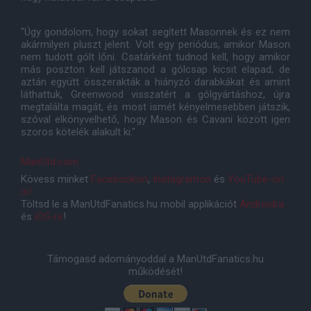
"Úgy gondolom, hogy sokat segített Masonnek és ez nem
akármilyen pluszt jelent. Volt egy periódus, amikor Mason
nem tudott gólt lőni. Csatárként tudnod kell, hogy amikor
más poszton kell játszanod a gólcsap kicsit elapad, de
aztán együtt összerakták a hiányzó darabkákat és amint
láthattuk, Greenwood visszatért a gólgyártáshoz, újra
megtalálta magát, és most ismét kényelmesebben játszik,
szóval elkönyvelhető, hogy Mason és Cavani között igen
szoros kötelék alakult ki."
ManUtd.com
Kövess minket
Facebookon
,
Instagramon
és
YouTube-on
is!
Töltsd le a ManUtdFanatics.hu mobil applikációt
Androidra
és
iOS-re
!
Támogasd adományoddal a ManUtdFanatics.hu
működését!