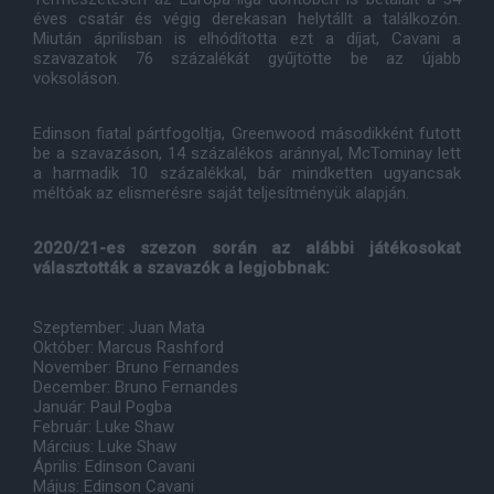
éves csatár és végig derekasan helytállt a találkozón.
Miután áprilisban is elhódította ezt a díjat, Cavani a
szavazatok 76 százalékát gyűjtötte be az újabb
voksoláson.
Edinson fiatal pártfogoltja, Greenwood másodikként futott
be a szavazáson, 14 százalékos aránnyal, McTominay lett
a harmadik 10 százalékkal, bár mindketten ugyancsak
méltóak az elismerésre saját teljesítményük alapján.
2020/21-es szezon során az alábbi játékosokat
választották a szavazók a legjobbnak:
Szeptember: Juan Mata
Október: Marcus Rashford
November: Bruno Fernandes
December: Bruno Fernandes
Január: Paul Pogba
Február: Luke Shaw
Március: Luke Shaw
Április: Edinson Cavani
Május: Edinson Cavani