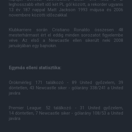
leghosszabb eltelt idő két PL gól között, a rekorder ugyanis
13 év 187 nappal Matt Jackson 1993 májusa és 2006
novembere közötti időszakkal.
Klubkarriere során Cristiano Ronaldo összesen 48
mesterhármast ért el eddig minden sorozatot figyelembe
véve. Az első a Newcastle ellen sikerült neki 2008
januárjában egy bajnokin.
Egymás elleni statisztika:
Örökmérleg: 171 találkozó - 89 United győzelem, 39
döntetlen, 43 Newcastle siker - gólarány 338/241 a United
javára
Premier League: 52 találkozó - 31 United győzelem,
14 döntetlen, 7 Newcastle siker - gólarány 108/53 a United
javára