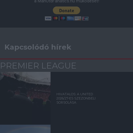
a ManUtdFanatics.hu működését!
Kapcsolódó hírek
PREMIER LEAGUE
HIVATALOS: A UNITED
2026/27-ES SZEZONBELI
SORSOLÁSA