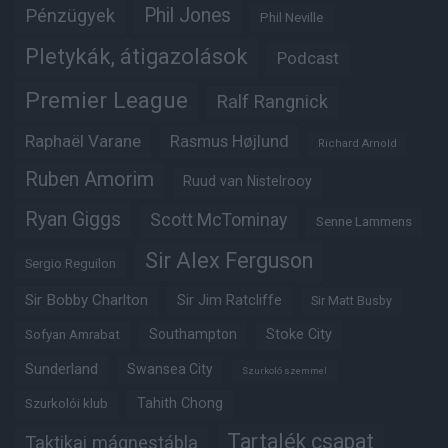
Phil Jones
Pénzügyek
Phil Neville
Pletykák, átigazolások
Podcast
Premier League
Ralf Rangnick
Raphaël Varane
Rasmus Højlund
Richard Arnold
Ruben Amorim
Ruud van Nistelrooy
Ryan Giggs
Scott McTominay
Senne Lammens
Sir Alex Ferguson
Sergio Reguilon
Sir Bobby Charlton
Sir Jim Ratcliffe
Sir Matt Busby
Southampton
Stoke City
Sofyan Amrabat
Sunderland
Swansea City
Szurkoló szemmel
Tahith Chong
Szurkolói klub
Tartalék csapat
Taktikai mágnestábla