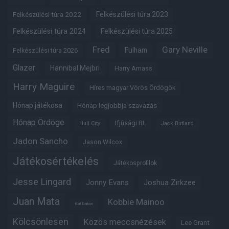
Felkészülési túra 2022
Felkészülési túra 2023
Felkészülési túra 2024
Felkészülési túra 2025
Fred
Gary Neville
Fulham
Felkészülési túra 2026
Glazer
Hannibal Mejbri
Harry Amass
Harry Maguire
Híres magyar Vörös Ördögök
Hónap játékosa
Hónap legjobbja szavazás
Hónap Ördöge
Ifjúsági BL
Hull City
Jack Butland
Jadon Sancho
Jason Wilcox
Játékosértékelés
Játékosprofilok
Jesse Lingard
Jonny Evans
Joshua Zirkzee
Juan Mata
Kobbie Mainoo
Karl Darlow
Kölcsönlesen
Közös meccsnézések
Lee Grant