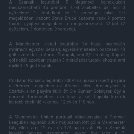
A Szarkák legutóbbi 5 idegenbeli bajnokijukon
megszerezhető 15 pontból 10-et zsebeltek be, ami 3
győzelmet 1 döntetlent és 1 vereséget takar. Ezt
megelőzően viszont Steve Bruce csapata csak 9 pontot
tudott gyűjteni idegenben a megszerezhető 42-ből (2
győzelem, 3 döntetlen, 9 vereség).
A Manchester United legutóbbi 14 hazai bajnokiján
minimum egyszer betalált, egyébként ezeken összesen 40
gólt szereztek a Vörös Ördögök, ami 2,9-es átlag. Kapott
gól nélkül azonban csupán 3 mérkőzést tudtak lehozni, ami
mellett 19 gólt kaptak.
Cristiano Ronaldo legutóbb 2009 májusában lépett pályára
a Premier Leagueben az Arsenal ellen. Amennyiben a
Szarkák ellen pályára küldi őt Ole Gunnar Solskjaer, úgy a
sorozat történetében övé lesz a két bajnoki közötti
legtöbb eltelt idő rekordja, 12 év és 118 nap.
A Manchester United portugál világklasszisa a Premier
Leaguben legutóbb 2009 májusában lőtt gól a Manchester
City ellen, ami 12 éve és 124 napja volt. Ha a Szarkák
kapuját beveszi szombaton, akkor övé lesz a 2.