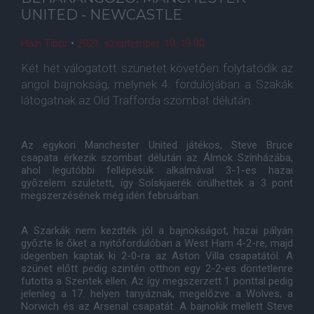
UNITED - NEWCASTLE
Házi Tibor
•
2021. szeptember. 10. 19:00
Két hét válogatott szünetet követően folytatódik az
angol bajnokság, melynek 4. fordulójában a Szakák
látogatnak az Old Trafforda szombat délután.
Az egykori Manchester United játékos, Steve Bruce
csapata érkezik szombat délután az Álmok Színházába,
ahol legutóbbi fellépésük alkalmával 3-1-es hazai
győzelem született, így Solskjaerék örülhettek a 3 pont
megszerzésének még idén februárban.
A Szarkák nem kezdték jól a bajnokságot, hazai pályán
győzte le őket a nyitófordulóban a West Ham 4-2-re, majd
idegenben kaptak ki 2-0-ra az Aston Villa csapatától. A
szünet előtt pedig szintén otthon egy 2-2-es döntetlenre
futotta a Szentek ellen. Az így megszerzett 1 ponttal pedig
jelenleg a 17. helyen tanyáznak, megelőzve a Wolves, a
Norwich és az Arsenal csapatát. A bajnokik mellett Steve