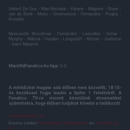
United: De Gea - Wan-Bissaka - Varane - Maguire - Shaw -
van de Beek - Matic - Greenwood - Fernandes - Pogba -
Ronaldo
Newcastle: Woodman - Fernández - Lascelles - Schar -
Murphy - Willock - Hayden - Longstaff - Ritchie - Joelinton
- Saint-Maximin
ManUtdFanatics.hu tipp:
3-0
A mérkőzést magyar adó élőben nem közvetíti, 18:15-
ös kezdéssel fogja leadni a Spíler 1 felvételről. A
Fanatics TV-re viszont készülünk streamekkel
számotokra, hogy élőben tudjátok követni a találkozót.
manutdfanatics.hu
Kövess minket
Facebookon
,
Instagramon
és
YouTube-on
is!