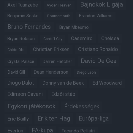
Bajnokok Ligája
Axel Tuanzebe
Ayden Heaven
Benjamin Sesko
Brandon Williams
Bournemouth
Bruno Fernandes
Bryan Mbeumo
Casemiro
Chelsea
Bryan Robson
Cardiff City
Christian Eriksen
Cristiano Ronaldo
Chido Obi
David De Gea
Crystal Palace
Darren Fletcher
Dean Henderson
David Gill
Diego Leon
Diogo Dalot
Donny van de Beek
Ed Woodward
Edinson Cavani
Edzői stáb
Egykori játékosok
Érdekességek
Erik ten Hag
Európa-liga
Eric Bailly
FA-kupa
Everton
Facundo Pellistri