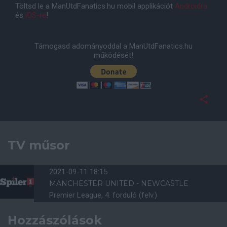
Töltsd le a ManUtdFanatics.hu mobil applikációt
Androidra
és
iOS-re
!
Támogasd adományoddal a ManUtdFanatics.hu
működését!
TV műsor
2021-09-11 18:15
MANCHESTER UNITED - NEWCASTLE
Premier League, 4. forduló (felv.)
Hozzászólások