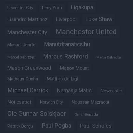
Ligakupa
Leny Yoro
Leicester City
Luke Shaw
Lisandro Martinez
Liverpool
Manchester United
Manchester City
Manutdfanatics.hu
Manuel Ugarte
Marcus Rashford
Marcel Sabitzer
Martin Dubravka
Mason Greenwood
Mason Mount
Matheus Cunha
Matthijs de Ligt
Michael Carrick
Nemanja Matic
Newcastle
Női csapat
Noussair Mazraoui
Norwich City
Ole Gunnar Solskjaer
Omar Berrada
Paul Pogba
Paul Scholes
Patrick Dorgu