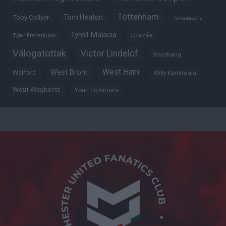
Tottenham
Tom Heaton
Toby Collyer
Trófeabibliográfia
Tyrell Malacia
Utazás
Tyler Fredericson
Válogatottak
Victor Lindelöf
Visszhang
West Ham
West Brom
Watford
Willy Kambwala
Wout Weghorst
Youri Tielemans