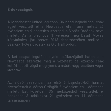
Érdekességek:
A Manchester United legutóbbi 36 hazai bajnokijából csak
egyet veszített el a Newcastle ellen, ami mellett 26
győzelem és 9 döntetlen szerepel a Vörös Ördögök neve
mellett. Az a bizonyos 1 vereség még David Moyes
irányításával jött össze 2013 decemberében, amikor a
Szarkák 1-0-ra győztek az Old Traffordon.
A két csapat legutóbbi nyolc találkozójából haton is a
Newcastle szerezte meg a vezetést, de ezekből csak
kettőt tudott végül megnyerni, a másik négy esetben végül
kikaptak.
Az előző szezonban az első 6 bajnokijukból hármat
elveszítettek a Vörös Ördögök 2 győzelem és 1 döntetlen
mellett. Ezt követően 35 mérkőzésből veszítettek el
összesen 3 találkozót 21 győzelem és 11 döntetlen
társaságában.