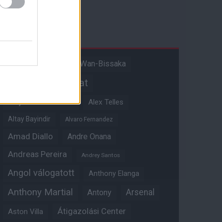
Címkék
Aaron Wan-Bissaka
A hangadó
Akadémiai csapat
Alejandro Garnacho
Alex Telles
Altay Bayindir
Alvaro Fernandez
Amad Diallo
Andre Onana
Andreas Pereira
Andrey Santos
Angol válogatott
Anthony Elanga
Anthony Martial
Arsenal
Antony
Átigazolási Center
Aston Villa