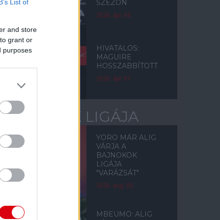
B’s List of
SZEZON
2026. ápr. 08.
er and store
to grant or
HIVATALOS:
ed purposes
MAGUIRE
HOSSZABBÍTOTT
2026. ápr. 07.
BAJNOKOK LIGÁJA
YORO MÁR ALIG
VÁRJA A
BAJNOKOK
LIGÁJA
"VARÁZSÁT"
2026. aug. 05.
MBEUMO: ALIG