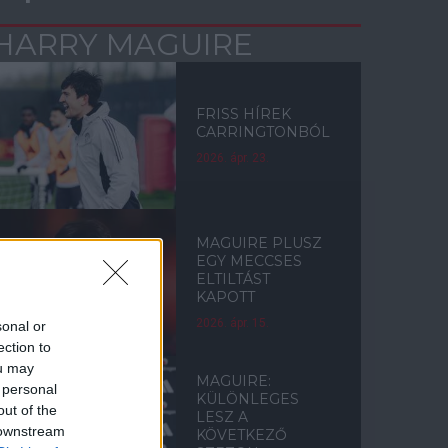
HARRY MAGUIRE
FRISS HÍREK
CARRINGTONBÓL
2026. ápr. 23.
MAGUIRE PLUSZ
EGY MECCSES
ELTILTÁST
KAPOTT
2026. ápr. 15.
sonal or
ection to
ou may
MAGUIRE:
 personal
KÜLÖNLEGES
out of the
LESZ A
 downstream
KÖVETKEZŐ