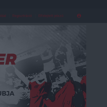
ldal
Regisztráció
Elfelejtett jelszó