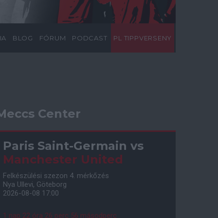
IA
BLOG
FÓRUM
PODCAST
PL TIPPVERSENY
Meccs Center
Paris Saint-Germain
vs
Manchester United
Felkészülési szezon 4. mérkőzés
Nya Ullevi, Göteborg
2026-08-08 17:00
1 nap 22 óra 26 perc 55 másodperc