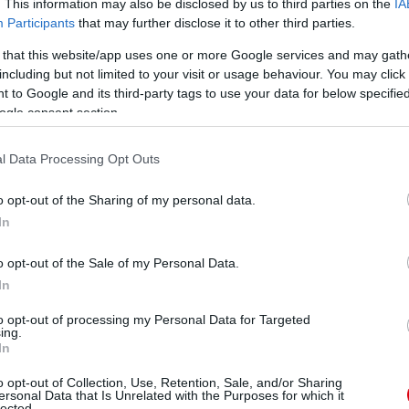
. This information may also be disclosed by us to third parties on the
IA
Participants
that may further disclose it to other third parties.
tása értelmében át kellett szervezni a csapat felállását
, amely során Ole Gunnar Solskjaer át is állt öt védős
 that this website/app uses one or more Google services and may gath
including but not limited to your visit or usage behaviour. You may click 
 to Google and its third-party tags to use your data for below specifi
yanis csereként bemutatkozhatott a Bajnokok Ligájában
ogle consent section.
orozat trófeáját már négy alkalommal elhódító Raphael
lyében Maguire-höz és Victor Lindelöfhöz, amelyről a
l Data Processing Opt Outs
majd az esetlegesen felmerülő problémáikat.
o opt-out of the Sharing of my personal data.
k segítette a labdakihozatalokat és a szélről érkező
In
o opt-out of the Sale of my Personal Data.
abdákat a tizenhatoson belülre, négy védővel ez pedig
In
em az új formáció nagyon jól működött ennek az
to opt-out of processing my Personal Data for Targeted
ing.
an tovább tudták fokozni a nyomást az egyenlítés
In
rtották a meccs legvégén, miután Jordan Siebatcheu
bdájára.
o opt-out of Collection, Use, Retention, Sale, and/or Sharing
ersonal Data that Is Unrelated with the Purposes for which it
lected.