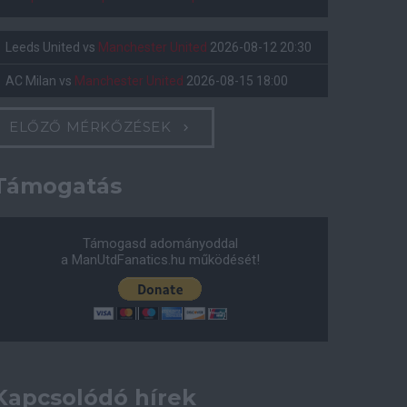
Leeds United
vs
Manchester United
2026-08-12 20:30
AC Milan
vs
Manchester United
2026-08-15 18:00
ELŐZŐ MÉRKŐZÉSEK
Támogatás
Támogasd adományoddal
a ManUtdFanatics.hu működését!
Kapcsolódó hírek