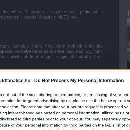
 Idegenben 10 emberre fogyatkoztunk, pedig addig
seményeket" - kezdte Maguire a MUTV-nek.
aptunk. Annak ellenére, hogy nem tudtunk a legjobb
épesek veszélyeztetni az ellenfél kapujánál, úgy tűnt,
tunk nekik sok lehetőséget, mégis ők tudták otthon
os lehetőségünk lesz talpra állni, amit meg is kell
dfanatics.hu -
Do Not Process My Personal Information
to opt-out of the sale, sharing to third parties, or processing of your per
szóval ma este természetesen csalódottak vagyunk. De
formation for targeted advertising by us, please use the below opt-out s
k."
r selection. Please note that after your opt-out request is processed y
eing interest-based ads based on personal information utilized by us or
begyűjtsük a három pontot és onnantól lendületet
disclosed to third parties prior to your opt-out. You may separately opt-
 még hosszú az út a végéig, van egy célunk és nekünk
losure of your personal information by third parties on the IAB’s list of
rjük."