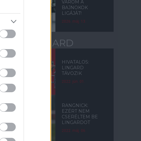
VÁROM A
BAJNOKOK
LIGÁJÁT!
2026. máj. 13.
JESSE LINGARD
HIVATALOS:
LINGARD
TÁVOZIK
2022. jún. 01.
RANGNICK:
EZÉRT NEM
CSERÉLTEM BE
LINGARDOT
2022. máj. 06.