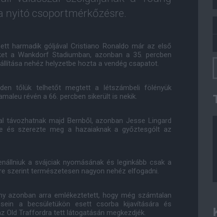
ja nyitó csoportmérkőzésre.
ett harmadik góljával Cristiano Ronaldo már az első
eket a Wankdorf Stadiumban, azonban a 35. percben
iállítása nehéz helyzetbe hozta a vendég csapatot.
nden tőlük telhetőt megtett a létszámbeli fölényük
aleu révén a 66. percben sikerült is nekik.
al távozhatnak majd Bernből, azonban Jesse Lingard
le és szerezte meg a hazaiaknak a győztesgólt az
lenállniuk a svájciak nyomásának és leginkább csak a
re szerint természetesen nagyon nehéz elfogadni.
tány azonban arra emlékeztetett, hogy még számtalan
sein a becsületükön esett csorba kijavítására és
 az Old Traffordra tett látogatásán megkezdjék.