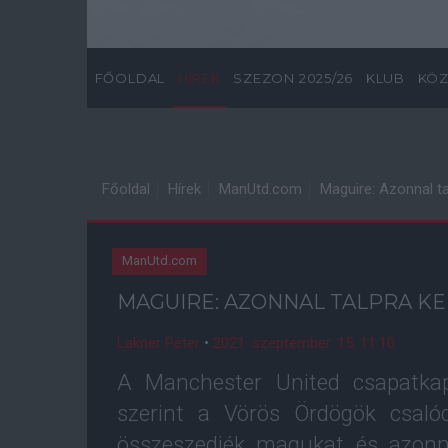
FŐOLDAL
HÍREK
SZEZON 2025/26
KLUB
KÖZ
Főoldal
Hírek
ManUtd.com
Maguire: Azonnal tal
ManUtd.com
MAGUIRE: AZONNAL TALPRA KE
Lakner Péter
•
2021. szeptember. 15. 11:10
A Manchester United csapatka
szerint a Vörös Ördögök csalód
összeszedjék magukat és azonna