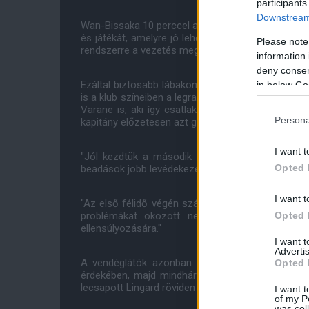
participants
Downstream 
Wan-Bissaka 10 perccel a félidő előtt történt kiállí
és játékát, amelyre jó lehetőségnek tűnt a szünet
Please note
rendszerre a vezetés megőrzésének érdekében.
information 
deny consent
Ezáltal biztosabb lábakon állhatott a United, ug
in below Go
is a klub színeiben a legrangosabb európai kupas
Varane is, aki így csatlakozott a védelem tenge
Persona
kapitány előzetesen azt gondolta, hogy megoldja 
I want t
"Jól kezdtük a második félidőt. Az új felállásun
Opted 
beadások jobb levédekezését" - tette hozzá.
I want t
"Az első félidő végén számolatlanul lőtték be a l
Opted 
problémákat okozott nekünk, szóval szerint
ellensúlyozására."
I want 
Advertis
A vendéglátók azonban emberelőnyükből fakadó
Opted 
érdekében, majd mindhárom pontot otthon is ta
lecsapott Lingard röviden De Gea-nak hazaadott la
I want t
of my P
was col