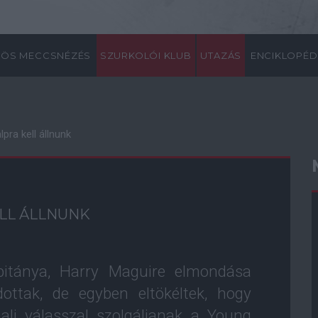
ÖS MECCSNÉZÉS
SZURKOLÓI KLUB
UTAZÁS
ENCIKLOPÉD
pra kell állnunk
LL ÁLLNUNK
pitánya, Harry Maguire elmondása
ottak, de egyben eltökéltek, hogy
li válasszal szolgáljanak a Young