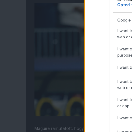
Opted 
Google 
I want t
web or d
I want t
purpose
I want 
I want t
web or d
I want t
or app.
I want t
Maguire rámutatott, hogy hibák bármikor előfordul
I want t