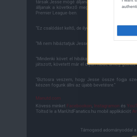
társak Jesse mögé álljanak, aki elmondása szerint 
authenti
álljanak a következő megmérettetésükön, amely
Premier League-ben.
"Ez csalódást keltő, de ilyen a futball. Az emberek
"Mi nem hibáztatjuk Jesse-t, beállt, megpróbálta s
"Mindenki követ el hibákat. Biztos vagyok benne,
játszott, követett már el olyan hibát, amely gólhoz 
"Biztosra veszem, hogy Jesse össze fogja szed
készen fogunk állni az újabb bevetésre."
Manutd.com
Kövess minket
Facebookon
,
Instagramon
és
YouT
Töltsd le a ManUtdFanatics.hu mobil applikációt
An
Támogasd adományoddal a 