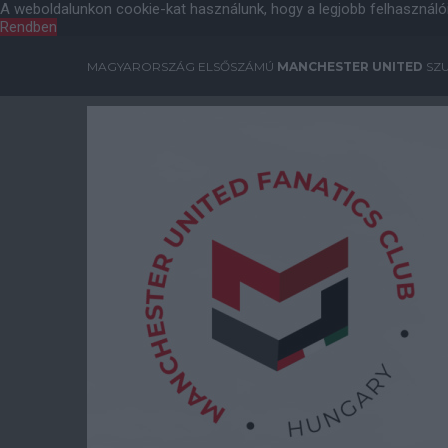
A weboldalunkon cookie-kat használunk, hogy a legjobb felhasználó
Rendben
MAGYARORSZÁG ELSŐSZÁMÚ
MANCHESTER UNITED
SZU