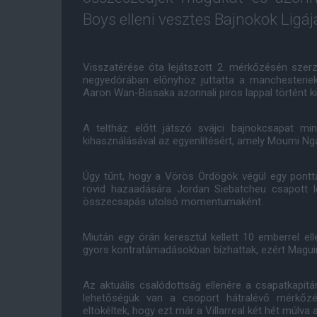
Boys elleni vesztes Bajnokok Ligá
Visszatérése óta lejátszott 2. mérkőzésén szerz
negyedórában előnyhöz juttatta a manchesteri
Aaron Wan-Bissaka azonnali piros lappal történt k
A teltház előtt játszó svájci bajnokcsapat mi
kihasználásával az egyenlítésért, amely Moumi Ngam
Úgy tűnt, hogy a Vörös Ördögök végül egy pontt
rövid hazaadására Jordan Siebatcheu csapott 
összecsapás utolsó momentumaként.
Miután egy órán keresztül kellett 10 emberrel el
gyors kontratámadásokban bízhattak, ezért Magui
Az aktuális csalódottság ellenére a csapatkapi
lehetőségük van a csoport hátralévő mérkőzé
eltökéltek, hogy ezt már a Villarreal két hét múlva