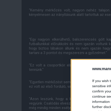
"Kemény mérkőzés volt, nagyon nehéz talajon.
kényelmesen az irányításunk alatt tartottuk az e
"Egy nagyon elkerülhető, balszerencsés gólt k
futballunkkal előrukkolni és nem igazán voltunk k
hogy biztos lábakon állunk és nem igazán hagy
tartani a 3 pontot és megszerezni a győzelmet."
"Ez volt a csoportkör első mérkőzése, még szám
www.manut
tennünk."
If you wish 
"Egyetlen mérkőzést sem szeretünk elveszíteni, 
sensitive in
ez volt az első forduló, van még hátra öt meccsün
confirm you
continue se
"Azon leszünk, hogy a következő meccsünkön 
information 
vegyünk. Csalódás elveszteni az első meccset, de
further disc
még mindig minden esélyünk meg van arra, hogy elé