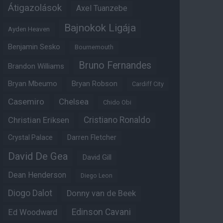
Átigazolások
Axel Tuanzebe
Bajnokok Ligája
Ayden Heaven
Benjamin Sesko
Bournemouth
Bruno Fernandes
Brandon Williams
Bryan Mbeumo
Bryan Robson
Cardiff City
Casemiro
Chelsea
Chido Obi
Christian Eriksen
Cristiano Ronaldo
Crystal Palace
Darren Fletcher
David De Gea
David Gill
Dean Henderson
Diego Leon
Diogo Dalot
Donny van de Beek
Edinson Cavani
Ed Woodward