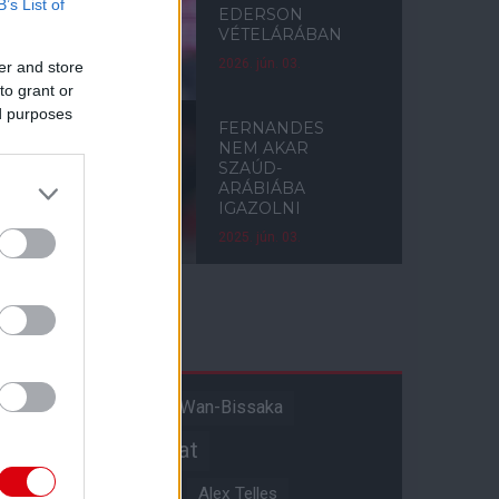
B’s List of
EDERSON
VÉTELÁRÁBAN
2026. jún. 03.
er and store
to grant or
ed purposes
FERNANDES
NEM AKAR
SZAÚD-
ARÁBIÁBA
IGAZOLNI
2025. jún. 03.
Címkék
Aaron Wan-Bissaka
A hangadó
Akadémiai csapat
Alejandro Garnacho
Alex Telles