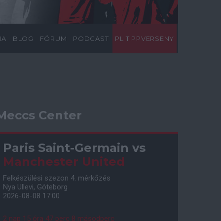
IA
BLOG
FÓRUM
PODCAST
PL TIPPVERSENY
Meccs Center
Paris Saint-Germain
vs
Manchester United
Felkészülési szezon 4. mérkőzés
Nya Ullevi, Göteborg
2026-08-08 17:00
2 nap 15 óra 47 perc 7 másodperc