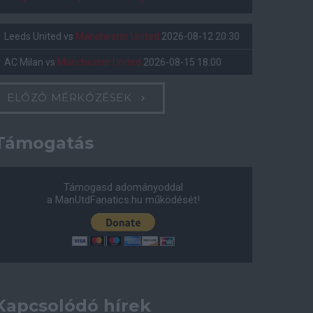
Leeds United
vs
Manchester United
2026-08-12 20:30
AC Milan
vs
Manchester United
2026-08-15 18:00
ELŐZŐ MÉRKŐZÉSEK
Támogatás
Támogasd adományoddal
a ManUtdFanatics.hu működését!
Kapcsolódó hírek