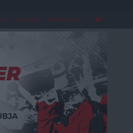
ldal
Regisztráció
Elfelejtett jelszó