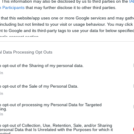
ube-on is!
. This information may also be disclosed by us to third parties on the
IA
droidra
és
iOS-re
!
Participants
that may further disclose it to other third parties.
 that this website/app uses one or more Google services and may gath
ManUtdFanatics.hu működését!
including but not limited to your visit or usage behaviour. You may click 
 to Google and its third-party tags to use your data for below specifi
ogle consent section.
l Data Processing Opt Outs
o opt-out of the Sharing of my personal data.
In
o opt-out of the Sale of my Personal Data.
In
to opt-out of processing my Personal Data for Targeted
ing.
In
o opt-out of Collection, Use, Retention, Sale, and/or Sharing
ersonal Data that Is Unrelated with the Purposes for which it
lected.