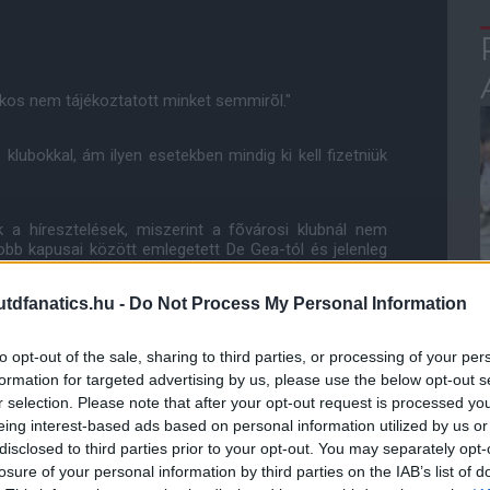
kos nem tájékoztatott minket semmirõl."
lubokkal, ám ilyen esetekben mindig ki kell fizetniük
 a híresztelések, miszerint a fõvárosi klubnál nem
jobb kapusai között emlegetett De Gea-tól és jelenleg
ák.
dfanatics.hu -
Do Not Process My Personal Information
re pont kerülhet, ugyanis a szerzõdésében 25 millió
rábban azt mondták, jövõjérõl legkésõbb június végéig
to opt-out of the sale, sharing to third parties, or processing of your per
formation for targeted advertising by us, please use the below opt-out s
r selection. Please note that after your opt-out request is processed y
eing interest-based ads based on personal information utilized by us or
disclosed to third parties prior to your opt-out. You may separately opt-
losure of your personal information by third parties on the IAB’s list of