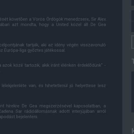
õzését követõen a Vörös Ördögök menedzsere, Sir Alex
jában azt mondta, hogy a United közel áll De Gea
élpontjának tartják, aki az idény végén visszavonuló
az Európa-liga gyõztes játékossal.
azok közé tartozik, akik iránt élénken érdeklõdünk" -
.
lélekjelenléte van, és hihetetlenül jó helyettese lesz
ent hírekre De Gea megszerzésével kapcsolatban, a
dena Sar rádióállomásnak adott interjújában arról
podást bejelenteni.