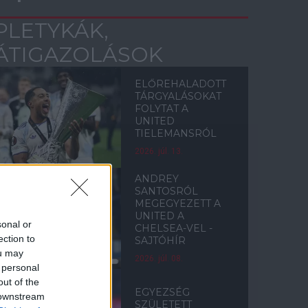
PLETYKÁK,
ÁTIGAZOLÁSOK
ELŐREHALADOTT
TÁRGYALÁSOKAT
FOLYTAT A
UNITED
TIELEMANSRÓL
2026. júl. 13.
ANDREY
SANTOSRÓL
MEGEGYEZETT A
UNITED A
sonal or
CHELSEA-VEL -
ection to
SAJTÓHÍR
ou may
2026. júl. 08.
 personal
out of the
EGYEZSÉG
 downstream
SZÜLETETT