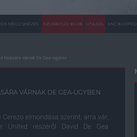
ÖS MECCSNÉZÉS
SZURKOLÓI KLUB
UTAZÁS
ENCIKLOPÉD
ted hívására várnak De Gea-ügyben
VÁSÁRA VÁRNAK DE GEA-ÜGYBEN
e Cerezo elmondása szerint, arra vár,
r United részérõl David De Gea