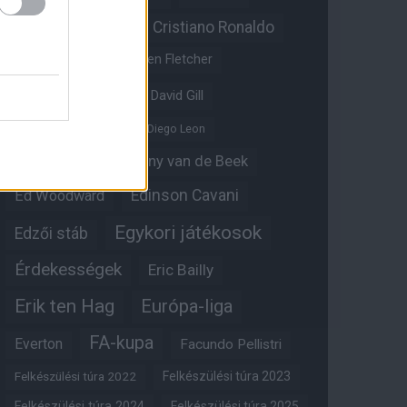
Christian Eriksen
Cristiano Ronaldo
Crystal Palace
Darren Fletcher
David De Gea
David Gill
Dean Henderson
Diego Leon
Diogo Dalot
Donny van de Beek
Edinson Cavani
Ed Woodward
Egykori játékosok
Edzői stáb
Érdekességek
Eric Bailly
Erik ten Hag
Európa-liga
FA-kupa
Everton
Facundo Pellistri
Felkészülési túra 2022
Felkészülési túra 2023
Felkészülési túra 2024
Felkészülési túra 2025