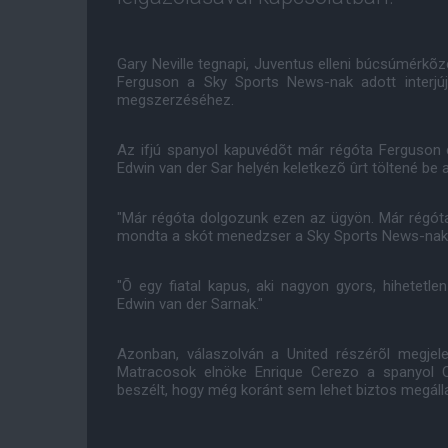
Gary Neville tegnapi, Juventus elleni búcsúmérk
Ferguson a Sky Sports News-nak adott interjú
megszerzéséhez.
Az ifjú spanyol kapuvédõt már régóta Ferguson c
Edwin van der Sar helyén keletkezõ ûrt töltené be 
"Már régóta dolgozunk ezen az ügyön. Már régóta 
mondta a skót menedzser a Sky Sports News-nak
"Õ egy fiatal kapus, aki nagyon gyors, hihetetlen 
Edwin van der Sarnak."
Azonban, válaszolván a United részérõl megjel
Matracosok elnöke Enrique Cerezo a spanyol Ca
beszélt, hogy még koránt sem lehet biztos megálla