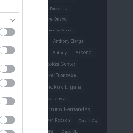
Altay Bayindir
Alvaro Fernandez
Amad Diallo
Andre Onana
Andreas Pereira
Andrey Santos
Angol válogatott
Anthony Elanga
Anthony Martial
Arsenal
Antony
Átigazolási Center
Aston Villa
Átigazolások
Axel Tuanzebe
Bajnokok Ligája
Ayden Heaven
Benjamin Sesko
Bournemouth
Bruno Fernandes
Brandon Williams
Bryan Mbeumo
Bryan Robson
Cardiff City
Casemiro
Chelsea
Chido Obi