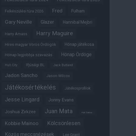
Fred
Fulham
Felkészülési túra 2026
Gary Neville
Glazer
Hannibal Mejbri
Harry Maguire
Harry Amass
Hónap játékosa
Híres magyar Vörös Ördögök
Hónap Ördöge
Hónap legjobbja szavazás
Ifjúsági BL
Hull City
Jack Butland
Jadon Sancho
Jason Wilcox
Játékosértékelés
Játékosprofilok
Jesse Lingard
Jonny Evans
Juan Mata
Joshua Zirkzee
Karl Darlow
Kölcsönlesen
Kobbie Mainoo
Közös meccsnézések
Lee Grant