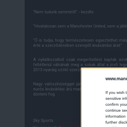
"Nem tudunk semmirõl" - kezdte.
"Hivatalosan sem a Manchester United, sem a játé
"Õ is tudja, hogy természetesen egyeztethet más k
érte a szerzõdésében szereplõ kivásárlási árat."
A nyilatkozatból csak megerõsítést kaptak azok
feltétlenül válnának meg a sokak által a jövõ leg
2013 nyaráig szóló szerzõdését meghosszabbítan
www.manut
Nagy valószínûséggel június végéig az ügy végé
eurós kivásárlási árú madridi születésú portás ko
If you wish 
dönteni fog.
sensitive in
confirm you
continue se
information 
Sky Sports
further disc