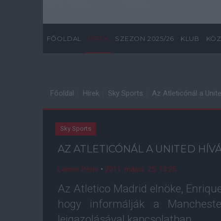
FŐOLDAL
HÍREK
SZEZON 2025/26
KLUB
KÖZ
Főoldal
Hírek
Sky Sports
Az Atleticónál a Uni
Sky Sports
AZ ATLETICÓNÁL A UNITED HÍ
Lakner Péter
•
2011. május. 25. 13:25
Az Atletico Madrid elnöke, Enriqu
hogy informálják a Mancheste
leigazolásával kapcsolatban.