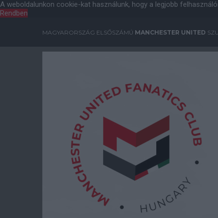
A weboldalunkon cookie-kat használunk, hogy a legjobb felhasználó
Rendben
MAGYARORSZÁG ELSŐSZÁMÚ
MANCHESTER UNITED
SZU