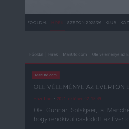
FŐOLDAL
HÍREK
SZEZON 2025/26
KLUB
KÖZ
Főoldal
Hírek
ManUtd.com
Ole véleménye az Ev
ManUtd.com
OLE VÉLEMÉNYE AZ EVERTON 
Házi Tibor
•
2021. október. 02. 18:49
Ole Gunnar Solskjaer, a Manche
hogy rendkívül csalódott az Everto