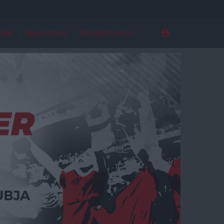
ldal
Regisztráció
Elfelejtett jelszó