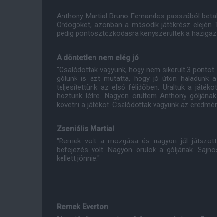
Anthony Martial Bruno Fernandes passzából betalá
Ördögöket, azonban a második játékrész elején T
pedig pontosztozkodásra kényszerültek a háziga
A döntetlen nem elég jó
"Csalódottak vagyunk, hogy nem sikerült 3 pontot 
gólunk is azt mutatta, hogy jó úton haladunk 
teljesítettünk az első félidőben. Uraltuk a játék
hoztunk létre. Nagyon örültem Anthony góljának 
követni a játékot. Csalódottak vagyunk az eredmén
Zseniális Martial
"Remek volt a mozgása és nagyon jól játszot
befejezés volt. Nagyon örülök a góljának. Sajn
kellett jönnie."
Remek Everton