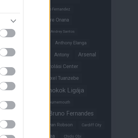
Altay Bayindir
Alvaro Fernandez
Amad Diallo
Andre Onana
Andreas Pereira
Andrey Santos
Angol válogatott
Anthony Elanga
Anthony Martial
Arsenal
Antony
Átigazolási Center
Aston Villa
Átigazolások
Axel Tuanzebe
Bajnokok Ligája
Ayden Heaven
Benjamin Sesko
Bournemouth
Bruno Fernandes
Brandon Williams
Bryan Mbeumo
Bryan Robson
Cardiff City
Casemiro
Chelsea
Chido Obi