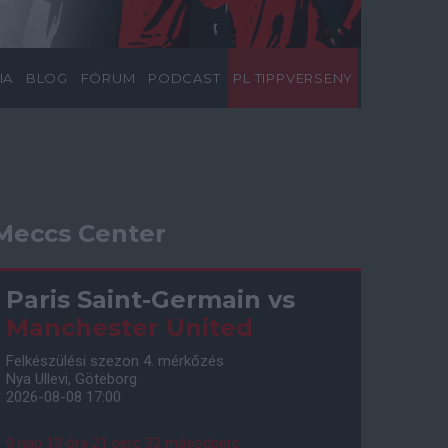
IA
BLOG
FÓRUM
PODCAST
PL TIPPVERSENY
Meccs Center
Paris Saint-Germain
vs
Manchester United
Felkészülési szezon 4. mérkőzés
Nya Ullevi, Göteborg
2026-08-08 17:00
0 nap 13 óra 21 perc 31 másodperc