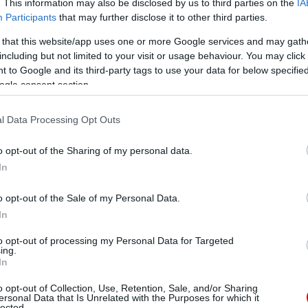
. This information may also be disclosed by us to third parties on the
IA
ube-on is!
Participants
that may further disclose it to other third parties.
droidra
és
iOS-re
!
 that this website/app uses one or more Google services and may gath
including but not limited to your visit or usage behaviour. You may click 
ManUtdFanatics.hu működését!
 to Google and its third-party tags to use your data for below specifi
ogle consent section.
l Data Processing Opt Outs
o opt-out of the Sharing of my personal data.
In
o opt-out of the Sale of my Personal Data.
In
to opt-out of processing my Personal Data for Targeted
ing.
In
o opt-out of Collection, Use, Retention, Sale, and/or Sharing
ersonal Data that Is Unrelated with the Purposes for which it
lected.