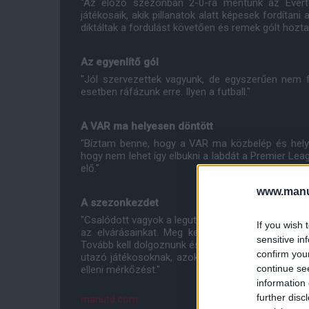
"Az előző szezonban 2-0-ra mentünk az Everto
játékosaik, akik pillanatok alatt képesek fordít
diktáltak a fordulást követően és remek gólt hozta
Az egyenlítő gól
"Jól szervezettek vagyunk, de egyszerűen nem 
esetben ráfázunk erre. Ilyen a futball."
A VAR ma helyesen döntött
"Bíztam benne, hogy a VAR ma közbelép és helye
hogy nem lehet így elbukni a labdát a Premier Le
elő."
www.manut
A szezonkezdet
"Csalódott vagyok a legutóbbi két hazai bajnoki mia
If you wish 
az elvárásainkat. Meg kell nyernünk a hazai mec
sensitive in
Tovább kell dolgoznunk és javulnunk kell a nemzet
confirm you
utazó játékosoknak, azokkal pedig, akik itt marad
continue se
elleni mérkőzést."
information 
further disc
manutd.com