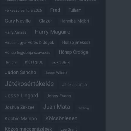
Fred
Fulham
Felkészülési túra 2026
Gary Neville
Glazer
Hannibal Mejbri
Harry Maguire
Harry Amass
Hónap játékosa
Híres magyar Vörös Ördögök
Hónap Ördöge
Hónap legjobbja szavazás
Ifjúsági BL
Hull City
Jack Butland
Jadon Sancho
Jason Wilcox
Játékosértékelés
Játékosprofilok
Jesse Lingard
Jonny Evans
Juan Mata
Joshua Zirkzee
Karl Darlow
Kölcsönlesen
Kobbie Mainoo
Közös meccsnézések
Lee Grant