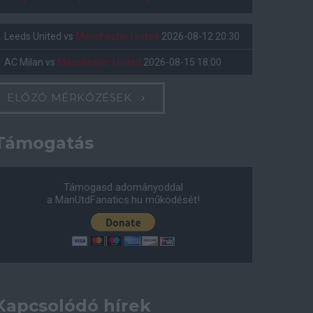
Leeds United
vs
Manchester United
2026-08-12 20:30
AC Milan
vs
Manchester United
2026-08-15 18:00
ELŐZŐ MÉRKŐZÉSEK
Támogatás
Támogasd adományoddal
a ManUtdFanatics.hu működését!
Kapcsolódó hírek