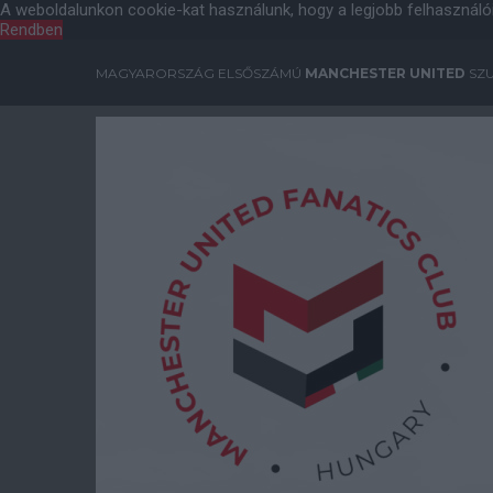
A weboldalunkon cookie-kat használunk, hogy a legjobb felhasználó
Rendben
MAGYARORSZÁG ELSŐSZÁMÚ
MANCHESTER UNITED
SZU