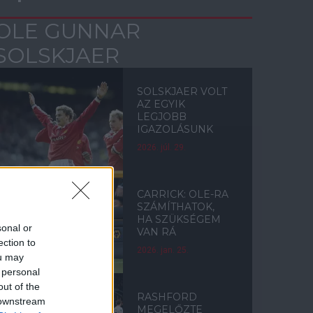
OLE GUNNAR
SOLSKJAER
SOLSKJAER VOLT
AZ EGYIK
LEGJOBB
IGAZOLÁSUNK
2026. júl. 29.
CARRICK: OLE-RA
SZÁMÍTHATOK,
HA SZÜKSÉGEM
sonal or
VAN RÁ
ection to
2026. jan. 25.
ou may
 personal
out of the
RASHFORD
 downstream
MEGELŐZTE