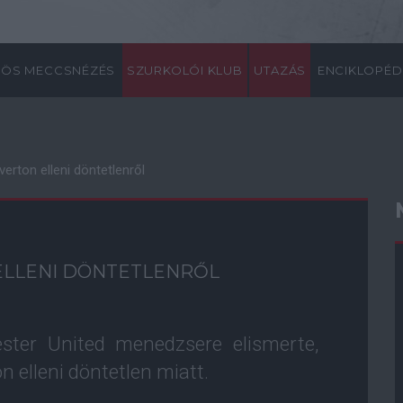
ÖS MECCSNÉZÉS
SZURKOLÓI KLUB
UTAZÁS
ENCIKLOPÉD
erton elleni döntetlenről
ELLENI DÖNTETLENRŐL
ster United menedzsere elismerte,
n elleni döntetlen miatt.