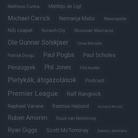
Matheus Cunha
Matthijs de Ligt
Michael Carrick
Nemanja Matic
Newcastle
Női csapat
Noussair Mazraoui
Norwich City
Ole Gunnar Solskjaer
Omar Berrada
Paul Pogba
Paul Scholes
Patrick Dorgu
Phil Jones
Pénzügyek
Phil Neville
Pletykák, átigazolások
Podcast
Premier League
Ralf Rangnick
Raphaël Varane
Rasmus Højlund
Richard Arnold
Ruben Amorim
Ruud van Nistelrooy
Ryan Giggs
Scott McTominay
Senne Lammens