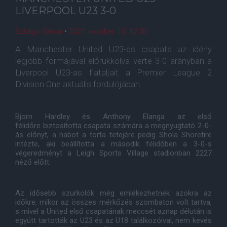
LIVERPOOL U23 3-0
Szilágyi Gábor
•
2021. október. 12. 12:50
A Manchester United U23-as csapata az idény
legjobb formájával előrukkolva verte 3-0 arányban a
Liverpool U23-as fiataljait a Premier League 2
Division One aktuális fordulójában.
Bjorn Hardley és Anthony Elanga az első
félidőre biztosította csapata számára a megnyugtató 2-0-
ás előnyt, a habot a torta tetejére pedig Shola Shoretire
intézte, aki beállította a második félidőben a 3-0-s
végeredményt a Leigh Sports Village stadionban 2227
néző előtt.
Az idősebb szurkolók még emlékezhetnek azokra az
időkre, mikor az összes mérkőzés szombaton volt tartva,
s mivel a United első csapatának meccsét aznap délután is
együtt tartották az U23 és az U18 találkozóival, nem kevés