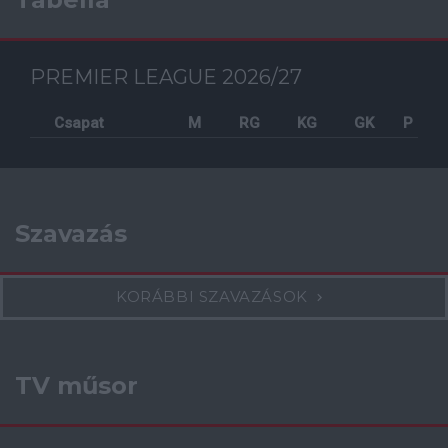
PREMIER LEAGUE 2026/27
Csapat
M
RG
KG
GK
P
Szavazás
KORÁBBI SZAVAZÁSOK
TV műsor