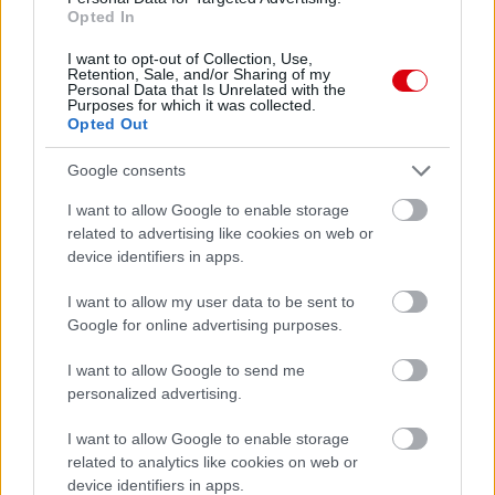
Opted In
I want to opt-out of Collection, Use,
Retention, Sale, and/or Sharing of my
Personal Data that Is Unrelated with the
Purposes for which it was collected.
Opted Out
Google consents
Meccs Center
I want to allow Google to enable storage
related to advertising like cookies on web or
device identifiers in apps.
Paris Saint-Germain
vs
I want to allow my user data to be sent to
Manchester United
Google for online advertising purposes.
Felkészülési szezon 4. mérkőzés
I want to allow Google to send me
Nya Ullevi, Göteborg
personalized advertising.
2026-08-08 17:00
I want to allow Google to enable storage
related to analytics like cookies on web or
device identifiers in apps.
Leeds United
vs
Manchester United
2026-08-12 20:30