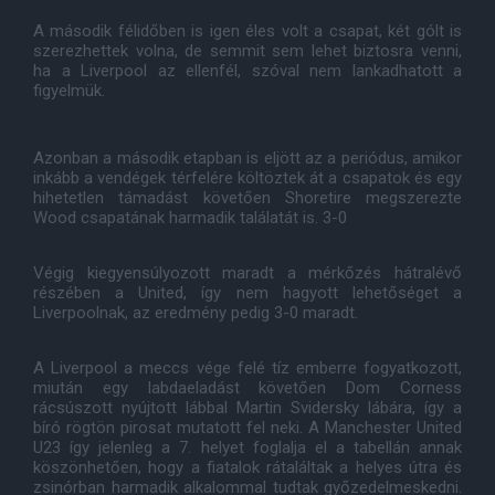
A második félidőben is igen éles volt a csapat, két gólt is
szerezhettek volna, de semmit sem lehet biztosra venni,
ha a Liverpool az ellenfél, szóval nem lankadhatott a
figyelmük.
Azonban a második etapban is eljött az a periódus, amikor
inkább a vendégek térfelére költöztek át a csapatok és egy
hihetetlen támadást követően Shoretire megszerezte
Wood csapatának harmadik találatát is. 3-0
Végig kiegyensúlyozott maradt a mérkőzés hátralévő
részében a United, így nem hagyott lehetőséget a
Liverpoolnak, az eredmény pedig 3-0 maradt.
A Liverpool a meccs vége felé tíz emberre fogyatkozott,
miután egy labdaeladást követően Dom Corness
rácsúszott nyújtott lábbal Martin Svidersky lábára, így a
bíró rögtön pirosat mutatott fel neki. A Manchester United
U23 így jelenleg a 7. helyet foglalja el a tabellán annak
köszönhetően, hogy a fiatalok rátaláltak a helyes útra és
zsinórban harmadik alkalommal tudtak győzedelmeskedni.