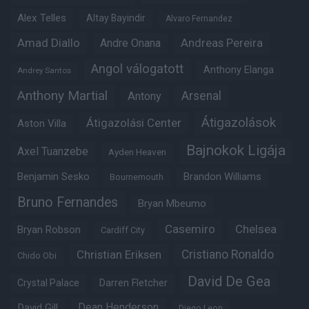
Alex Telles
Altay Bayindir
Alvaro Fernandez
Amad Diallo
Andre Onana
Andreas Pereira
Angol válogatott
Anthony Elanga
Andrey Santos
Anthony Martial
Arsenal
Antony
Átigazolások
Átigazolási Center
Aston Villa
Bajnokok Ligája
Axel Tuanzebe
Ayden Heaven
Benjamin Sesko
Brandon Williams
Bournemouth
Bruno Fernandes
Bryan Mbeumo
Casemiro
Chelsea
Bryan Robson
Cardiff City
Christian Eriksen
Cristiano Ronaldo
Chido Obi
David De Gea
Crystal Palace
Darren Fletcher
Dean Henderson
David Gill
Diego Leon