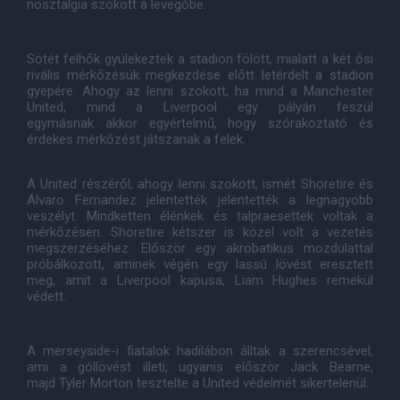
nosztalgia szökött a levegőbe.
Sötét felhők gyülekeztek a stadion fölött, mialatt a két ősi
rivális mérkőzésük megkezdése előtt letérdelt a stadion
gyepére. Ahogy az lenni szokott, ha mind a Manchester
United, mind a Liverpool egy pályán feszül
egymásnak akkor egyértelmű, hogy szórakoztató és
érdekes mérkőzést játszanak a felek.
A United részéről, ahogy lenni szokott, ismét Shoretire és
Alvaro Fernandez jelentették jelentették a legnagyobb
veszélyt. Mindketten élénkek és talpraesettek voltak a
mérkőzésen. Shoretire kétszer is közel volt a vezetés
megszerzéséhez. Először egy akrobatikus mozdulattal
próbálkozott, aminek végén egy lassú lövést eresztett
meg, amit a Liverpool kapusa, Liam Hughes remekül
védett.
A merseyside-i fiatalok hadilábon álltak a szerencsével,
ami a góllövést illeti, ugyanis először Jack Bearne,
majd Tyler Morton tesztelte a United védelmét sikertelenül.