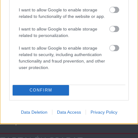
I want to allow Google to enable storage
AC Milan
vs
Manchester United
2026-08-15 18:00
related to functionality of the website or app.
ELŐZŐ MÉRKŐZÉSEK
I want to allow Google to enable storage
related to personalization.
Támogatás
I want to allow Google to enable storage
related to security, including authentication
functionality and fraud prevention, and other
user protection.
Támogasd adományoddal
a ManUtdFanatics.hu működését!
CONFIRM
Data Deletion
Data Access
Privacy Policy
Kapcsolódó hírek