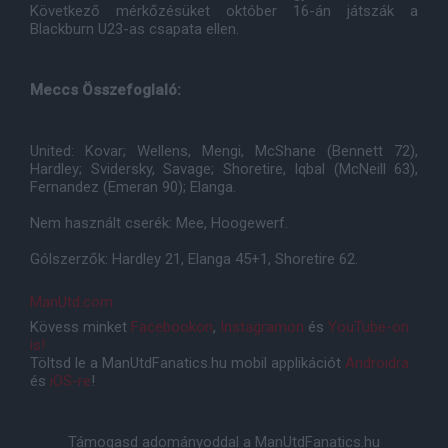
Következő mérkőzésüket október 16-án játszák a
Blackburn U23-as csapata ellen.
Meccs Összefoglaló:
United: Kovar; Wellens, Mengi, McShane (Bennett 72),
Hardley; Svidersky, Savage; Shoretire, Iqbal (McNeill 63),
Fernandez (Emeran 90); Elanga.
Nem használt cserék: Mee, Hoogewerf.
Gólszerzők: Hardley 21, Elanga 45+1, Shoretire 62.
ManUtd.com
Kövess minket
Facebookon
,
Instagramon
és
YouTube-on
is!
Töltsd le a ManUtdFanatics.hu mobil applikációt
Androidra
és
iOS-re
!
Támogasd adományoddal a ManUtdFanatics.hu