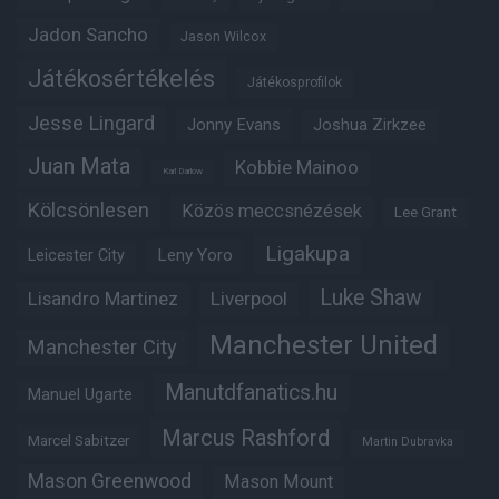
Jadon Sancho
Jason Wilcox
Játékosértékelés
Játékosprofilok
Jesse Lingard
Jonny Evans
Joshua Zirkzee
Juan Mata
Kobbie Mainoo
Karl Darlow
Kölcsönlesen
Közös meccsnézések
Lee Grant
Ligakupa
Leny Yoro
Leicester City
Luke Shaw
Lisandro Martinez
Liverpool
Manchester United
Manchester City
Manutdfanatics.hu
Manuel Ugarte
Marcus Rashford
Marcel Sabitzer
Martin Dubravka
Mason Greenwood
Mason Mount