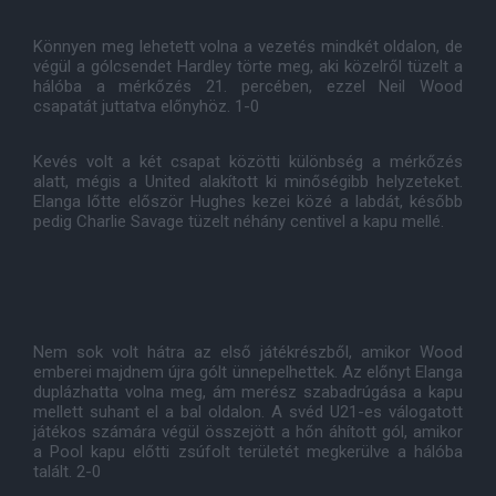
Könnyen meg lehetett volna a vezetés mindkét oldalon, de
végül a gólcsendet Hardley törte meg, aki közelről tüzelt a
hálóba a mérkőzés 21. percében, ezzel Neil Wood
csapatát juttatva előnyhöz. 1-0
Kevés volt a két csapat közötti különbség a mérkőzés
alatt, mégis a United alakított ki minőségibb helyzeteket.
Elanga lőtte először Hughes kezei közé a labdát, később
pedig Charlie Savage tüzelt néhány centivel a kapu mellé.
Nem sok volt hátra az első játékrészből, amikor Wood
emberei majdnem újra gólt ünnepelhettek. Az előnyt Elanga
duplázhatta volna meg, ám merész szabadrúgása a kapu
mellett suhant el a bal oldalon. A svéd U21-es válogatott
játékos számára végül összejött a hőn áhított gól, amikor
a Pool kapu előtti zsúfolt területét megkerülve a hálóba
talált. 2-0