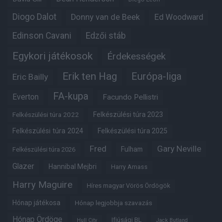
Diogo Dalot
Donny van de Beek
Ed Woodward
Edinson Cavani
Edzői stáb
Egykori játékosok
Érdekességek
Erik ten Hag
Európa-liga
Eric Bailly
FA-kupa
Everton
Facundo Pellistri
Felkészülési túra 2022
Felkészülési túra 2023
Felkészülési túra 2024
Felkészülési túra 2025
Fred
Gary Neville
Fulham
Felkészülési túra 2026
Glazer
Hannibal Mejbri
Harry Amass
Harry Maguire
Híres magyar Vörös Ördögök
Hónap játékosa
Hónap legjobbja szavazás
Hónap Ördöge
Ifjúsági BL
Hull City
Jack Butland