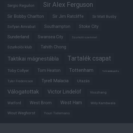
Sir Alex Ferguson
Sergio Reguilon
Sir Bobby Charlton
Sir Jim Ratcliffe
Sir Matt Busby
Southampton
Stoke City
Sofyan Amrabat
Sunderland
Swansea City
Szurkoló szemmel
Tahith Chong
Szurkolói klub
Tartalék csapat
Taktikai mágnestábla
Tottenham
Tom Heaton
Toby Collyer
Trófeabibliográfia
Tyrell Malacia
Utazás
Tyler Fredericson
Válogatottak
Victor Lindelöf
Visszhang
West Ham
West Brom
Watford
Willy Kambwala
Wout Weghorst
Youri Tielemans