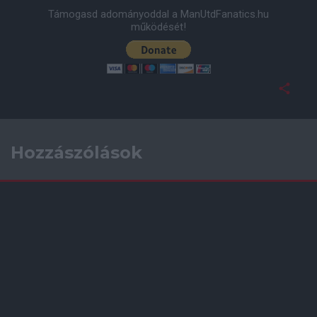
Támogasd adományoddal a ManUtdFanatics.hu
működését!
Hozzászólások