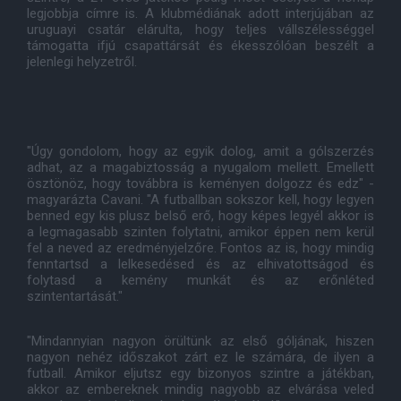
legjobbja címre is. A klubmédiának adott interjújában az
uruguayi csatár elárulta, hogy teljes vállszélességgel
támogatta ifjú csapattársát és ékesszólóan beszélt a
jelenlegi helyzetről.
"Úgy gondolom, hogy az egyik dolog, amit a gólszerzés
adhat, az a magabiztosság a nyugalom mellett. Emellett
ösztönöz, hogy továbbra is keményen dolgozz és edz" -
magyarázta Cavani. "A futballban sokszor kell, hogy legyen
benned egy kis plusz belső erő, hogy képes legyél akkor is
a legmagasabb szinten folytatni, amikor éppen nem kerül
fel a neved az eredményjelzőre. Fontos az is, hogy mindig
fenntartsd a lelkesedésed és az elhivatottságod és
folytasd a kemény munkát és az erőnléted
szintentartását."
"Mindannyian nagyon örültünk az első góljának, hiszen
nagyon nehéz időszakot zárt ez le számára, de ilyen a
futball. Amikor eljutsz egy bizonyos szintre a játékban,
akkor az embereknek mindig nagyobb az elvárása veled