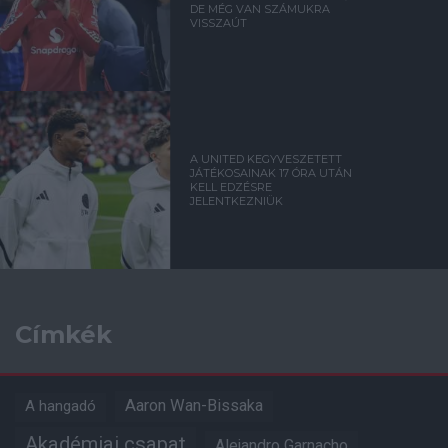
DE MÉG VAN SZÁMUKRA
VISSZAÚT
A UNITED KEGYVESZETETT
JÁTÉKOSAINAK 17 ÓRA UTÁN
KELL EDZÉSRE
JELENTKEZNIÜK
Címkék
Aaron Wan-Bissaka
A hangadó
Akadémiai csapat
Alejandro Garnacho