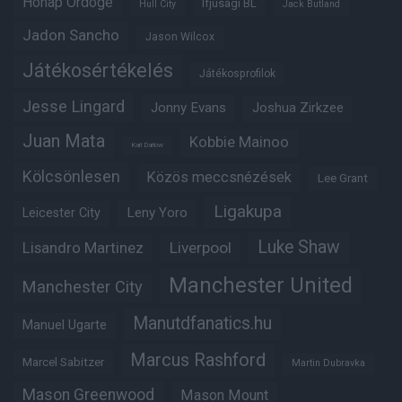
Hónap Ördöge
Ifjúsági BL
Hull City
Jack Butland
Jadon Sancho
Jason Wilcox
Játékosértékelés
Játékosprofilok
Jesse Lingard
Jonny Evans
Joshua Zirkzee
Juan Mata
Kobbie Mainoo
Karl Darlow
Kölcsönlesen
Közös meccsnézések
Lee Grant
Ligakupa
Leny Yoro
Leicester City
Luke Shaw
Lisandro Martinez
Liverpool
Manchester United
Manchester City
Manutdfanatics.hu
Manuel Ugarte
Marcus Rashford
Marcel Sabitzer
Martin Dubravka
Mason Greenwood
Mason Mount