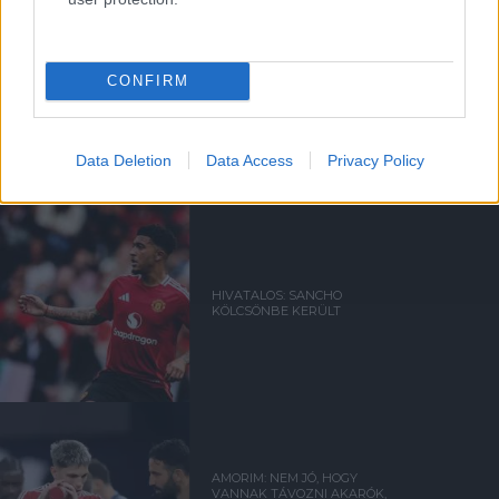
CONFIRM
KIK MARADNAK ÉS
TÁVOZNAK A UNITEDTŐL?
Data Deletion
Data Access
Privacy Policy
HIVATALOS: SANCHO
KÖLCSÖNBE KERÜLT
AMORIM: NEM JÓ, HOGY
VANNAK TÁVOZNI AKARÓK,