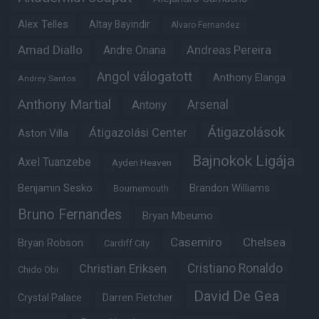
Alex Telles
Altay Bayindir
Alvaro Fernandez
Amad Diallo
Andre Onana
Andreas Pereira
Angol válogatott
Anthony Elanga
Andrey Santos
Anthony Martial
Arsenal
Antony
Átigazolások
Átigazolási Center
Aston Villa
Bajnokok Ligája
Axel Tuanzebe
Ayden Heaven
Benjamin Sesko
Brandon Williams
Bournemouth
Bruno Fernandes
Bryan Mbeumo
Casemiro
Chelsea
Bryan Robson
Cardiff City
Christian Eriksen
Cristiano Ronaldo
Chido Obi
David De Gea
Crystal Palace
Darren Fletcher