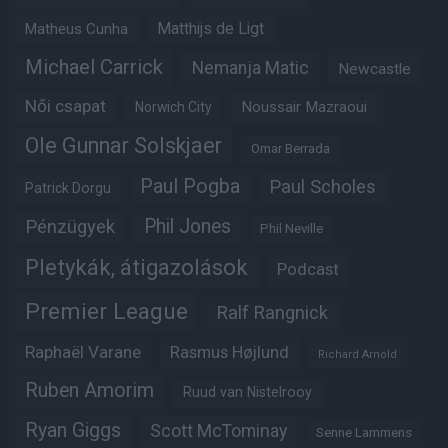
Matheus Cunha
Matthijs de Ligt
Michael Carrick
Nemanja Matic
Newcastle
Női csapat
Noussair Mazraoui
Norwich City
Ole Gunnar Solskjaer
Omar Berrada
Paul Pogba
Paul Scholes
Patrick Dorgu
Phil Jones
Pénzügyek
Phil Neville
Pletykák, átigazolások
Podcast
Premier League
Ralf Rangnick
Raphaël Varane
Rasmus Højlund
Richard Arnold
Ruben Amorim
Ruud van Nistelrooy
Ryan Giggs
Scott McTominay
Senne Lammens