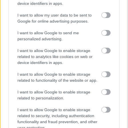
AC Milan
vs
Manchester United
2026-08-15 18:00
device identifiers in apps.
I want to allow my user data to be sent to
ELŐZŐ MÉRKŐZÉSEK
Google for online advertising purposes.
I want to allow Google to send me
Támogatás
personalized advertising.
I want to allow Google to enable storage
Támogasd adományoddal
related to analytics like cookies on web or
a ManUtdFanatics.hu működését!
device identifiers in apps.
I want to allow Google to enable storage
related to functionality of the website or app.
I want to allow Google to enable storage
related to personalization.
Kapcsolódó hírek
I want to allow Google to enable storage
related to security, including authentication
JADON SANCHO
functionality and fraud prevention, and other
user protection.