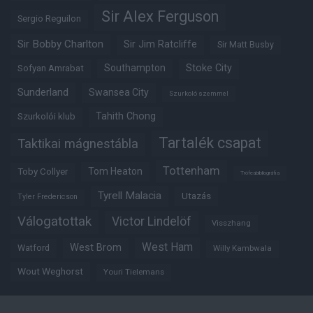
Sir Alex Ferguson
Sergio Reguilon
Sir Bobby Charlton
Sir Jim Ratcliffe
Sir Matt Busby
Southampton
Stoke City
Sofyan Amrabat
Sunderland
Swansea City
Szurkoló szemmel
Tahith Chong
Szurkolói klub
Tartalék csapat
Taktikai mágnestábla
Tottenham
Tom Heaton
Toby Collyer
Trófeabibliográfia
Tyrell Malacia
Utazás
Tyler Fredericson
Válogatottak
Victor Lindelöf
Visszhang
West Ham
West Brom
Watford
Willy Kambwala
Wout Weghorst
Youri Tielemans