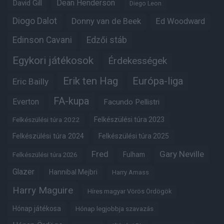
Dean Henderson
David Gill
Diego Leon
Diogo Dalot
Donny van de Beek
Ed Woodward
Edinson Cavani
Edzői stáb
Egykori játékosok
Érdekességek
Erik ten Hag
Európa-liga
Eric Bailly
FA-kupa
Everton
Facundo Pellistri
Felkészülési túra 2022
Felkészülési túra 2023
Felkészülési túra 2024
Felkészülési túra 2025
Fred
Gary Neville
Fulham
Felkészülési túra 2026
Glazer
Hannibal Mejbri
Harry Amass
Harry Maguire
Híres magyar Vörös Ördögök
Hónap játékosa
Hónap legjobbja szavazás