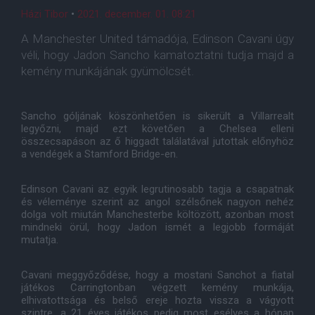
Házi Tibor
•
2021. december. 01. 08:21
A Manchester United támadója, Edinson Cavani úgy
véli, hogy Jadon Sancho kamatoztatni tudja majd a
kemény munkájának gyümölcsét.
Sancho góljának köszönhetően is sikerült a Villarrealt
legyőzni, majd ezt követően a Chelsea elleni
összecsapáson az ő higgadt találatával jutottak előnyhöz
a vendégek a Stamford Bridge-en.
Edinson Cavani az egyik legrutinosabb tagja a csapatnak
és véleménye szerint az angol szélsőnek nagyon nehéz
dolga volt miután Manchesterbe költözött, azonban most
mindneki örül, hogy Jadon ismét a legjobb formáját
mutatja.
Cavani meggyőződése, hogy a mostani Sanchot a fiatal
játékos Carringtonban végzett kemény munkája,
elhivatottsága és belső ereje hozta vissza a vágyott
szintre, a 21 éves játékos pedig most esélyes a hónap