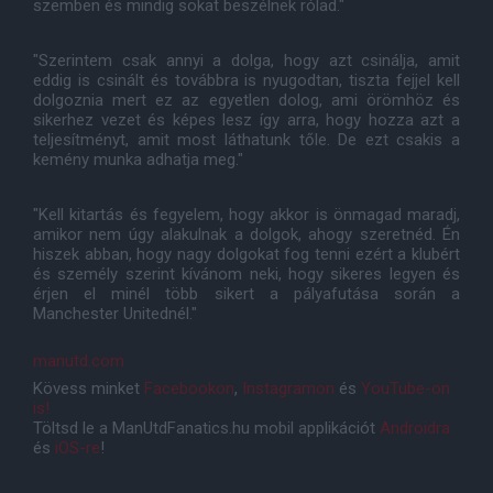
szemben és mindig sokat beszélnek rólad."
"Szerintem csak annyi a dolga, hogy azt csinálja, amit
eddig is csinált és továbbra is nyugodtan, tiszta fejjel kell
dolgoznia mert ez az egyetlen dolog, ami örömhöz és
sikerhez vezet és képes lesz így arra, hogy hozza azt a
teljesítményt, amit most láthatunk tőle. De ezt csakis a
kemény munka adhatja meg."
"Kell kitartás és fegyelem, hogy akkor is önmagad maradj,
amikor nem úgy alakulnak a dolgok, ahogy szeretnéd. Én
hiszek abban, hogy nagy dolgokat fog tenni ezért a klubért
és személy szerint kívánom neki, hogy sikeres legyen és
érjen el minél több sikert a pályafutása során a
Manchester Unitednél."
manutd.com
Kövess minket
Facebookon
,
Instagramon
és
YouTube-on
is!
Töltsd le a ManUtdFanatics.hu mobil applikációt
Androidra
és
iOS-re
!