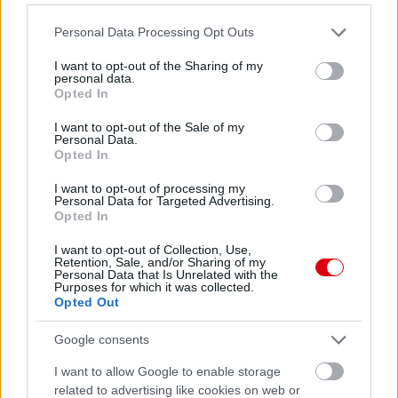
Please note that this website/app uses one or more Google
Personal Data Processing Opt Outs
services and may gather and store information including but
not limited to your visit or usage behaviour. You may click to
I want to opt-out of the Sharing of my
personal data.
grant or deny consent to Google and its third-party tags to
Opted In
use your data for below specified purposes in below Google
consent section.
I want to opt-out of the Sale of my
Meccs Center
Personal Data.
Opted In
I want to opt-out of processing my
Paris Saint-Germain
vs
Personal Data for Targeted Advertising.
Opted In
Manchester United
I want to opt-out of Collection, Use,
Retention, Sale, and/or Sharing of my
Felkészülési szezon 4. mérkőzés
Personal Data that Is Unrelated with the
Nya Ullevi, Göteborg
Purposes for which it was collected.
2026-08-08 17:00
Opted Out
Google consents
I want to allow Google to enable storage
Leeds United
vs
Manchester United
2026-08-12 20:30
related to advertising like cookies on web or