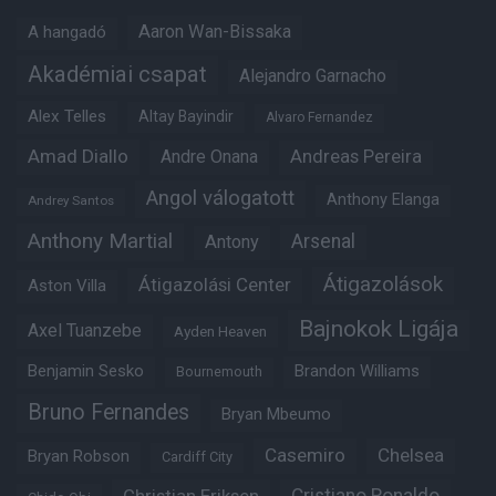
Aaron Wan-Bissaka
A hangadó
Akadémiai csapat
Alejandro Garnacho
Alex Telles
Altay Bayindir
Alvaro Fernandez
Amad Diallo
Andre Onana
Andreas Pereira
Angol válogatott
Anthony Elanga
Andrey Santos
Anthony Martial
Arsenal
Antony
Átigazolások
Átigazolási Center
Aston Villa
Bajnokok Ligája
Axel Tuanzebe
Ayden Heaven
Benjamin Sesko
Brandon Williams
Bournemouth
Bruno Fernandes
Bryan Mbeumo
Casemiro
Chelsea
Bryan Robson
Cardiff City