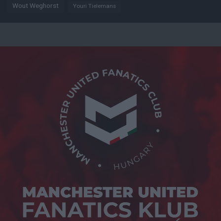
Wout Weghorst
Youri Tielemans