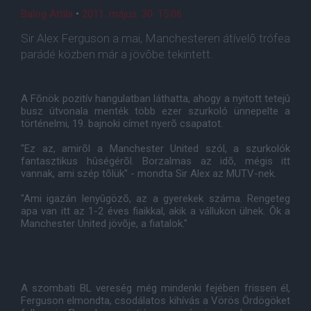
Balog Attila
•
2011. május. 30. 15:06
Sir Alex Ferguson a mai, Manchesteren átívelõ trófea
parádé közben már a jövõbe tekintett.
A Fõnök pozitív hangulatban láthatta, ahogy a nyitott tetejû
busz útvonala menték több ezer szurkoló ünnepelte a
történelmi, 19. bajnoki címet nyerõ csapatot.
"Ez az, amirõl a Manchester United szól, a szurkolók
fantasztikus hûségérõl. Borzalmas az idõ, mégis itt
vannak, ami szép tõlük" - mondta Sir Alex az MUTV-nek.
"Ami igazán lenyûgözõ, az a gyerekek száma. Rengeteg
apa van itt az 1-2 éves fiaikkal, akik a vállukon ülnek. Õk a
Manchester United jövõje, a fiatalok."
A szombati BL vereség még mindenki fejében frissen él,
Ferguson elmondta, csodálatos kihívás a Vörös Ördögöket