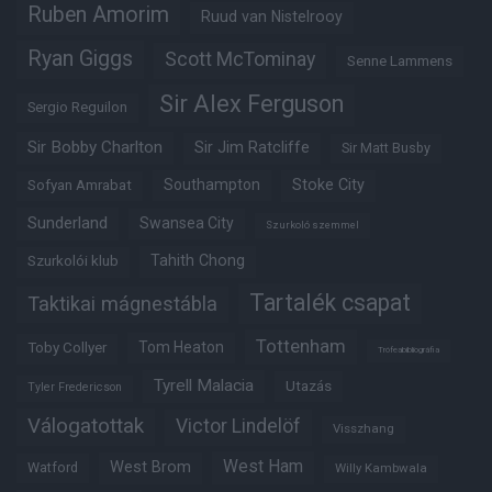
Ruben Amorim
Ruud van Nistelrooy
Ryan Giggs
Scott McTominay
Senne Lammens
Sir Alex Ferguson
Sergio Reguilon
Sir Bobby Charlton
Sir Jim Ratcliffe
Sir Matt Busby
Southampton
Stoke City
Sofyan Amrabat
Sunderland
Swansea City
Szurkoló szemmel
Tahith Chong
Szurkolói klub
Tartalék csapat
Taktikai mágnestábla
Tottenham
Tom Heaton
Toby Collyer
Trófeabibliográfia
Tyrell Malacia
Utazás
Tyler Fredericson
Válogatottak
Victor Lindelöf
Visszhang
West Ham
West Brom
Watford
Willy Kambwala