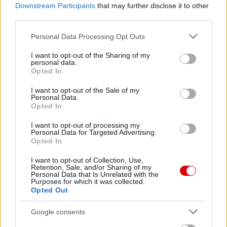
Downstream Participants
that may further disclose it to other
1 nap 10 óra 10 perc 7 másodperc
third parties.
Please note that this website/app uses one or more Google
Personal Data Processing Opt Outs
Leeds United
vs
Manchester United
2026-08-12 20:30
services and may gather and store information including but
not limited to your visit or usage behaviour. You may click to
I want to opt-out of the Sharing of my
AC Milan
vs
Manchester United
2026-08-15 18:00
personal data.
grant or deny consent to Google and its third-party tags to
Opted In
use your data for below specified purposes in below Google
ELŐZŐ MÉRKŐZÉSEK
consent section.
I want to opt-out of the Sale of my
Personal Data.
Opted In
Támogatás
I want to opt-out of processing my
Personal Data for Targeted Advertising.
Opted In
Támogasd adományoddal
I want to opt-out of Collection, Use,
a ManUtdFanatics.hu működését!
Retention, Sale, and/or Sharing of my
Personal Data that Is Unrelated with the
Purposes for which it was collected.
Opted Out
Google consents