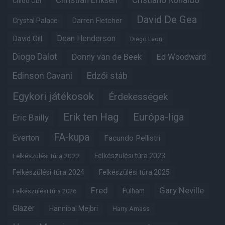
Christian Eriksen
Cristiano Ronaldo
Chido Obi
David De Gea
Crystal Palace
Darren Fletcher
Dean Henderson
David Gill
Diego Leon
Diogo Dalot
Donny van de Beek
Ed Woodward
Edinson Cavani
Edzői stáb
Egykori játékosok
Érdekességek
Erik ten Hag
Európa-liga
Eric Bailly
FA-kupa
Everton
Facundo Pellistri
Felkészülési túra 2022
Felkészülési túra 2023
Felkészülési túra 2024
Felkészülési túra 2025
Fred
Gary Neville
Fulham
Felkészülési túra 2026
Glazer
Hannibal Mejbri
Harry Amass