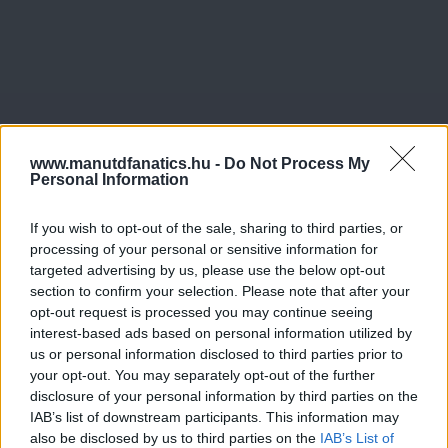
www.manutdfanatics.hu -
Do Not Process My
Personal Information
If you wish to opt-out of the sale, sharing to third parties, or
Meccs Center
processing of your personal or sensitive information for
targeted advertising by us, please use the below opt-out
section to confirm your selection. Please note that after your
Paris Saint-Germain
vs
opt-out request is processed you may continue seeing
interest-based ads based on personal information utilized by
Manchester United
us or personal information disclosed to third parties prior to
your opt-out. You may separately opt-out of the further
Felkészülési szezon 4. mérkőzés
disclosure of your personal information by third parties on the
Nya Ullevi, Göteborg
IAB’s list of downstream participants. This information may
2026-08-08 17:00
also be disclosed by us to third parties on the
IAB’s List of