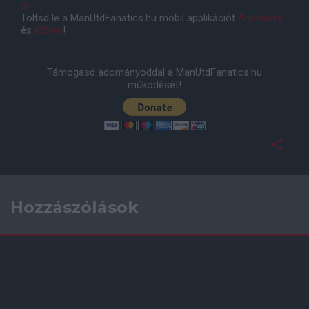
is!
Töltsd le a ManUtdFanatics.hu mobil applikációt
Androidra
és
iOS-re
!
Támogasd adományoddal a ManUtdFanatics.hu
működését!
Hozzászólások