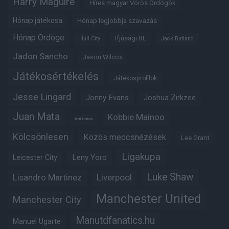
Harry Maguire
Híres magyar Vörös Ördögök
Hónap játékosa
Hónap legjobbja szavazás
Hónap Ördöge
Ifjúsági BL
Hull City
Jack Butland
Jadon Sancho
Jason Wilcox
Játékosértékelés
Játékosprofilok
Jesse Lingard
Jonny Evans
Joshua Zirkzee
Juan Mata
Kobbie Mainoo
Karl Darlow
Kölcsönlesen
Közös meccsnézések
Lee Grant
Ligakupa
Leny Yoro
Leicester City
Luke Shaw
Lisandro Martinez
Liverpool
Manchester United
Manchester City
Manutdfanatics.hu
Manuel Ugarte