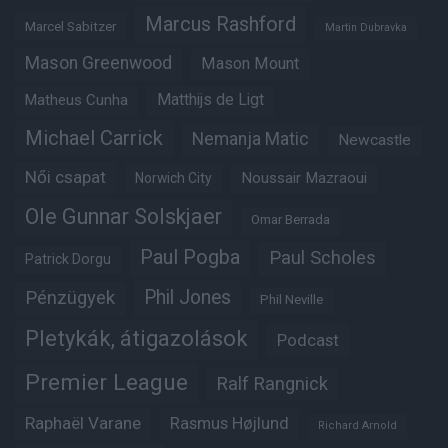
Marcus Rashford
Marcel Sabitzer
Martin Dubravka
Mason Greenwood
Mason Mount
Matheus Cunha
Matthijs de Ligt
Michael Carrick
Nemanja Matic
Newcastle
Női csapat
Noussair Mazraoui
Norwich City
Ole Gunnar Solskjaer
Omar Berrada
Paul Pogba
Paul Scholes
Patrick Dorgu
Phil Jones
Pénzügyek
Phil Neville
Pletykák, átigazolások
Podcast
Premier League
Ralf Rangnick
Raphaël Varane
Rasmus Højlund
Richard Arnold