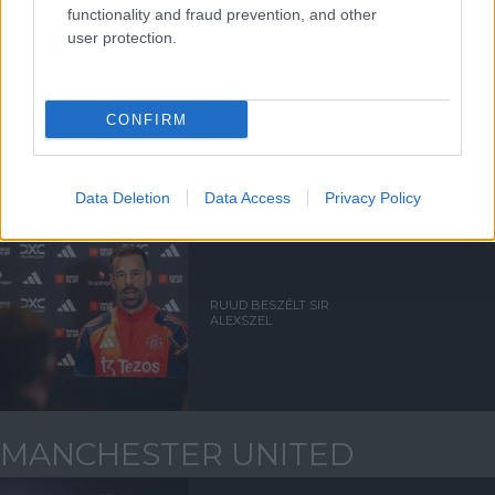
functionality and fraud prevention, and other
user protection.
AMORIM ELISMERTE,
BESZÉLNI SZOKOTT SIR
CONFIRM
ALEXSZEL
Data Deletion
Data Access
Privacy Policy
RUUD BESZÉLT SIR
ALEXSZEL
MANCHESTER UNITED