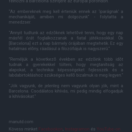
felhozni a Barcelona szintjére az európai porondon.
"Az embereknek meg kell érteniük ennek az 'iparágnak' a
mechanikáját, amiben mi dolgozunk" - folytatta a
menedzser.
"Annyit tudtunk az edzõknek lehetõvé tenni, hogy egy nap
másfél órát foglalkozzanak a fiatal játékosokkal. Õk
[Barcelona] ezt a nap bármely órájában megtehetik. Ez egy
hatalmas elõny, ráadásul a filozófiájuk is nagyszerû."
"Reméljük a következõ években az edzõink több idõt
tudnak a gyerekekkel tölteni, hogy megtanítság az
alapokat, a technikai képességeket fejlesszék és a
labdabirtokláshoz szükséges kellõ bizalmuk is meg legyen."
"Jók vagyunk, de jelenleg nem vagyunk olyan jók, mint a
Barcelona. Csodálatos kihívás, mi pedig mindig elfogadjuk
a kihívásokat."
manutd.com
Kövess minket
Facebookon
,
Instagramon
és
YouTube-on