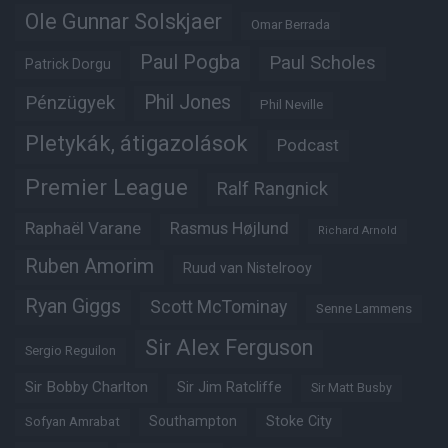
Ole Gunnar Solskjaer
Omar Berrada
Paul Pogba
Paul Scholes
Patrick Dorgu
Phil Jones
Pénzügyek
Phil Neville
Pletykák, átigazolások
Podcast
Premier League
Ralf Rangnick
Raphaël Varane
Rasmus Højlund
Richard Arnold
Ruben Amorim
Ruud van Nistelrooy
Ryan Giggs
Scott McTominay
Senne Lammens
Sir Alex Ferguson
Sergio Reguilon
Sir Bobby Charlton
Sir Jim Ratcliffe
Sir Matt Busby
Southampton
Stoke City
Sofyan Amrabat