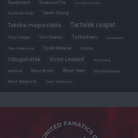
Sunderland
Swansea City
Szurkoló szemmel
Tahith Chong
Szurkolói klub
Tartalék csapat
Taktikai mágnestábla
Tottenham
Tom Heaton
Toby Collyer
Trófeabibliográfia
Tyrell Malacia
Utazás
Tyler Fredericson
Válogatottak
Victor Lindelöf
Visszhang
West Ham
West Brom
Watford
Willy Kambwala
Wout Weghorst
Youri Tielemans