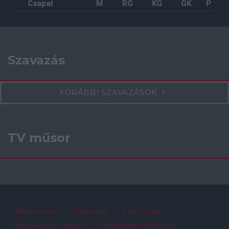
Csapat
M
RG
KG
GK
P
Szavazás
KORÁBBI SZAVAZÁSOK
TV műsor
Impresszum
Kapcsolat
Szerzői jog
Adatvédelmi irányelv
Felhasználói feltételek