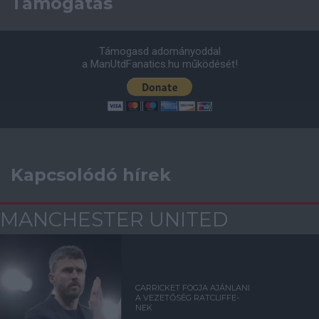
Támogatás
Támogasd adományoddal
a ManUtdFanatics.hu működését!
Kapcsolódó hírek
MANCHESTER UNITED
CARRICKET FOGJA AJÁNLANI
A VEZETŐSÉG RATCLIFFE-
NEK