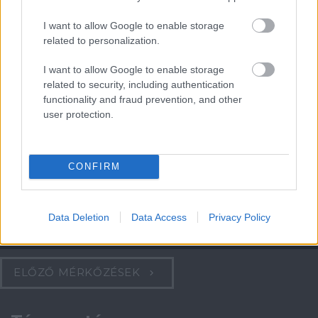
Meccs Center
I want to allow Google to enable storage
related to personalization.
Paris Saint-Germain
vs
I want to allow Google to enable storage
Manchester United
related to security, including authentication
functionality and fraud prevention, and other
Felkészülési szezon 4. mérkőzés
user protection.
Nya Ullevi, Göteborg
2026-08-08 17:00
CONFIRM
1 nap 10 óra 17 perc 25 másodperc
Leeds United
vs
Manchester United
2026-08-12 20:30
Data Deletion
Data Access
Privacy Policy
AC Milan
vs
Manchester United
2026-08-15 18:00
ELŐZŐ MÉRKŐZÉSEK