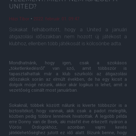
UNITED?
Házi Tibor
•
2022. február. 01. 09:47
Sokakat felháborított, hogy a United a januári
átigazolási időszakban nem hozott új játékost a
klubhoz, ellenben több játékosát is kölcsönbe adta.
Mondhatnánk, hogy igen, csak a szokásos
„töketlenkedésről” van szó, amit többször is
tapasztalhattak már a klub szurkolói az átigazolási
időszakok során az elmúlt években, de ha egy kicsit a
dolgok mögé nézünk, akkor akár logikus is lehet, amit a
vezetőség csinált most januárban.
Sokaknál, többek között nálunk is kiverte többször is a
biztosítékot, hogy vannak, akik csak a padot melegítik,
közben pedig többre lennének hivatottak. A legjobb példa
erre Donny van de Beek, aki másfél éve érkezett nyáron a
Vörös Ördögökhöz, azonban vajmi kevés
játéklehetőséghez jutott ez idő alatt. Bízunk benne, hogy