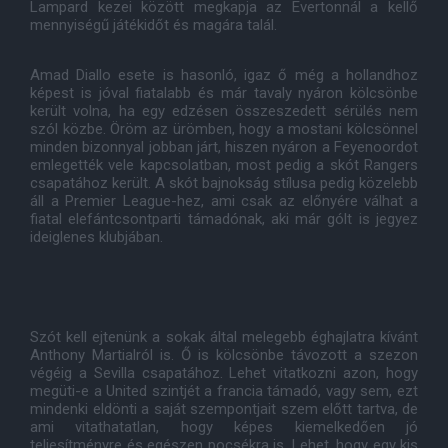
Lampard kezei között megkapja az Evertonnál a kellő
mennyiségű játékidőt és magára talál.
Amad Diallo esete is hasonló, igaz ő még a hollandhoz
képest is jóval fiatalabb és már tavaly nyáron kölcsönbe
került volna, ha egy edzésen összeszedett sérülés nem
szól közbe. Öröm az ürömben, hogy a mostani kölcsönnel
minden bizonnyal jobban járt, hiszen nyáron a Feyenoordot
emlegették vele kapcsolatban, most pedig a skót Rangers
csapatához került. A skót bajnokság stílusa pedig közelebb
áll a Premier League-hez, ami csak az előnyére válhat a
fiatal elefántcsontparti támadónak, aki már gólt is jegyez
ideiglenes klubjában.
Szót kell ejtenünk a sokak által melegebb éghajlatra kívánt
Anthony Martialról is. Ő is kölcsönbe távozott a szezon
végéig a Sevilla csapatához. Lehet vitatkozni azon, hogy
megüti-e a United szintjét a francia támadó, vagy sem, ezt
mindenki eldönti a saját szempontjait szem előtt tartva, de
ami vitathatatlan, hogy képes kiemelkedően jó
teljesítményre és egészen pocsékra is. Lehet, hogy egy kis