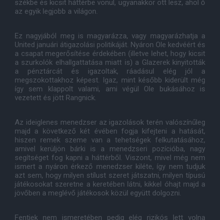
székbe és kicsit háttérbe vonul, ugyanakkor ott lesz, ahol ő
az egyik legjobb a világon.
Ez nagyjából meg is magyarázza, vagy magyarázhatja a
United januári átigazolási politikáját. Nyáron Ole kedvéért és
a csapat megerősítése érdekében (illetve lehet, hogy kicsit
a szurkolók elhallgattatása miatt is) a Glazerek kinyitották
a pénztárcát és igazoltak, ráadásul elég jól a
megszokottakhoz képest. Igaz, mint később kiderült még
így sem klappolt valami, ami végül Ole bukásához is
vezetett és jött Rangnick.
Az ideiglenes menedzser az igazolások terén valószínűleg
majd a következő két évében fogja kifejteni a hatását,
hiszen remek szeme van a tehetségek felkutatásához,
amivel kerüljön bárki is a menedzseri pozícióba, nagy
segítséget fog kapni a háttérből. Viszont, mivel még nem
ismert a nyáron érkező menedzser kiléte, így nem tudjuk
azt sem, hogy milyen stílust szeret játszatni, milyen típusú
játékosokat szeretne a keretében látni, kikkel óhajt majd a
jövőben a meglévő játékosok közül együtt dolgozni.
Fentiek nem ismeretében pedig elég rizikós lett volna