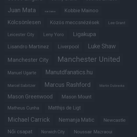
Juan Mata
Kobbie Mainoo
Karl Darlow
Kölcsönlesen
Közös meccsnézések
Lee Grant
Ligakupa
Leny Yoro
Leicester City
Luke Shaw
Lisandro Martinez
Liverpool
Manchester United
Manchester City
Manutdfanatics.hu
Manuel Ugarte
Marcus Rashford
Marcel Sabitzer
Martin Dubravka
Mason Greenwood
Mason Mount
Matheus Cunha
Matthijs de Ligt
Michael Carrick
Nemanja Matic
Newcastle
Női csapat
Noussair Mazraoui
Norwich City