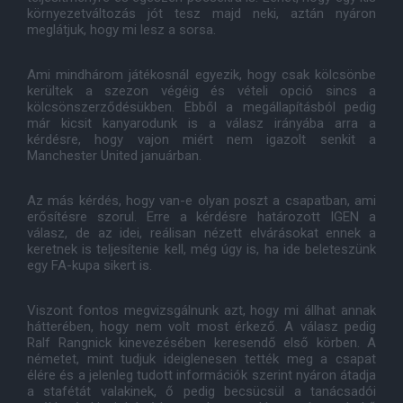
környezetváltozás jót tesz majd neki, aztán nyáron
meglátjuk, hogy mi lesz a sorsa.
Ami mindhárom játékosnál egyezik, hogy csak kölcsönbe
kerültek a szezon végéig és vételi opció sincs a
kölcsönszerződésükben. Ebből a megállapításból pedig
már kicsit kanyarodunk is a válasz irányába arra a
kérdésre, hogy vajon miért nem igazolt senkit a
Manchester United januárban.
Az más kérdés, hogy van-e olyan poszt a csapatban, ami
erősítésre szorul. Erre a kérdésre határozott IGEN a
válasz, de az idei, reálisan nézett elvárásokat ennek a
keretnek is teljesítenie kell, még úgy is, ha ide beleteszünk
egy FA-kupa sikert is.
Viszont fontos megvizsgálnunk azt, hogy mi állhat annak
hátterében, hogy nem volt most érkező. A válasz pedig
Ralf Rangnick kinevezésében keresendő első körben. A
németet, mint tudjuk ideiglenesen tették meg a csapat
élére és a jelenleg tudott információk szerint nyáron átadja
a stafétát valakinek, ő pedig becsücsül a tanácsadói