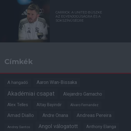
CARRICK: A UNITED BÜSZKE
AZ EGYENJOGÚSÁGRA ÉS A
SOKSZÍNŰSÉGRE
Címkék
Aaron Wan-Bissaka
A hangadó
Akadémiai csapat
Alejandro Garnacho
Alex Telles
Altay Bayindir
Alvaro Fernandez
Amad Diallo
Andre Onana
Andreas Pereira
Angol válogatott
Anthony Elanga
Andrey Santos