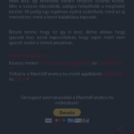
télen lesz, így kevesebb zavaró tényező szólhat közbe.
Mire a szezon elkezdődik, addigra felépíthetik a megfelelő
keretet. Mi pedig egy izgalmas nyárra számítunk, mind az új
menedzser, mind a keret kialakítása kapcsán.
Bízunk benne, hogy ez így is lesz, illetve abban, hogy
igazunk lesz azzal kapcsolatban, hogy vajon miért nem
igazolt senkit a United januárban.
manutdfanatics.hu
Kövess minket
Facebookon
,
Instagramon
és
YouTube-on
is!
Töltsd le a ManUtdFanatics.hu mobil applikációt
Androidra
és
iOS-re
!
Támogasd adományoddal a ManUtdFanatics.hu
működését!