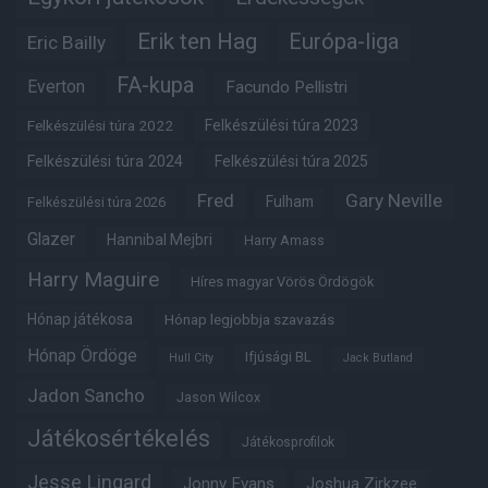
Erik ten Hag
Európa-liga
Eric Bailly
FA-kupa
Everton
Facundo Pellistri
Felkészülési túra 2022
Felkészülési túra 2023
Felkészülési túra 2024
Felkészülési túra 2025
Fred
Gary Neville
Fulham
Felkészülési túra 2026
Glazer
Hannibal Mejbri
Harry Amass
Harry Maguire
Híres magyar Vörös Ördögök
Hónap játékosa
Hónap legjobbja szavazás
Hónap Ördöge
Ifjúsági BL
Hull City
Jack Butland
Jadon Sancho
Jason Wilcox
Játékosértékelés
Játékosprofilok
Jesse Lingard
Jonny Evans
Joshua Zirkzee