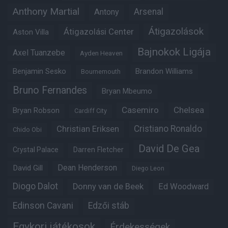
Anthony Martial
Arsenal
Antony
Átigazolások
Átigazolási Center
Aston Villa
Bajnokok Ligája
Axel Tuanzebe
Ayden Heaven
Benjamin Sesko
Brandon Williams
Bournemouth
Bruno Fernandes
Bryan Mbeumo
Casemiro
Chelsea
Bryan Robson
Cardiff City
Christian Eriksen
Cristiano Ronaldo
Chido Obi
David De Gea
Crystal Palace
Darren Fletcher
Dean Henderson
David Gill
Diego Leon
Diogo Dalot
Donny van de Beek
Ed Woodward
Edinson Cavani
Edzői stáb
Egykori játékosok
Érdekességek