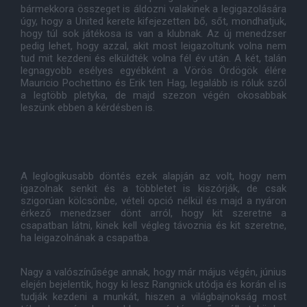
bármekkora összeget is áldozni valakinek a legigazolására
úgy, hogy a United kerete kifejezetten bő, sőt, mondhatjuk,
hogy túl sok játékosa is van a klubnak. Az új menedzser
pedig lehet, hogy azzal, akit most leigazoltunk volna nem
tud mit kezdeni és elküldték volna fél év után. A két, talán
legnagyobb esélyes egyébként a Vörös Ördögök élére
Mauricio Pochettino és Erik ten Hag, legalább is róluk szól
a legtöbb pletyka, de majd szezon végén okosabbak
leszünk ebben a kérdésben is.
A leglogikusabb döntés ezek alapján az volt, hogy nem
igazolnak senkit és a többletet is kiszórják, de csak
szigorúan kölcsönbe, vételi opció nélkül és majd a nyáron
érkező menedzser dönt arról, hogy kit szeretne a
csapatban látni, kinek kell végleg távoznia és kit szeretne,
ha leigazolnának a csapatba.
Nagy a valószínűsége annak, hogy már május végén, június
elején bejelentik, hogy ki lesz Rangnick utódja és korán el is
tudják kezdeni a munkát, hiszen a világbajnokság most