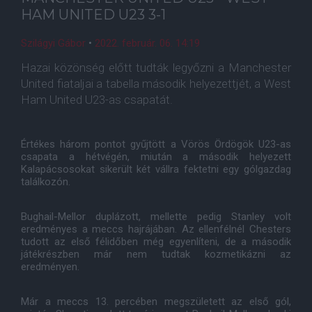
HAM UNITED U23 3-1
Szilágyi Gábor
•
2022. február. 06. 14:19
Hazai közönség előtt tudták legyőzni a Manchester
United fiataljai a tabella második helyezettjét, a West
Ham United U23-as csapatát.
Értékes három pontot gyűjtött a Vörös Ördögök U23-as
csapata a hétvégén, miután a második helyezett
Kalapácsosokat sikerült két vállra fektetni egy gólgazdag
találkozón.
Bughail-Mellor duplázott, mellette pedig Stanley volt
eredményes a meccs hajrájában. Az ellenfélnél Chesters
tudott az első félidőben még egyenlíteni, de a második
játékrészben már nem tudtak kozmetikázni az
eredményen.
Már a meccs 13. percében megszületett az első gól,