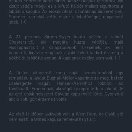
miután Shoretire adott tanári passzt Bughail-Mellornak, aki
kibújt védője mögül és a kifutó hálóőr mellett elgurította a
labdát a kapuba. Az előkészítést is hatalmas dicséret illeti,
Shoretire remekül vette észre a lehetőséget, nagyszerű
játék. 1-0
A 24. percben Simon-Swyer kapta szélen a labdát
Chesters-től, aki magára húzta védőjét, majd
visszapasszolt a Kalapácsosok 10-esének, aki nem
habozott, kinézte magának a jobb felső sarkot és még a
pókhálót is kilőtte onnan. A kapusnak esélye sem volt. 1-1
A United akasztott meg saját tizenhatosánál egy
támadást, a labdát Bughail-Mellor kaparintotta meg, befelé
cselezgette magát, Hansen-Aaronhoz löbbölt, az
továbbadta Emerannak, aki végül középre tette a labdát, de
az ajtó ablak helyzetet Savage kapu mellé lőtte. Gyönyörű
akció volt, gólt érdemelt volna.
Az első félidőben aktívabb volt a West Ham, de újabb gól
nem esett, a United kapusa remekül helyt állt.