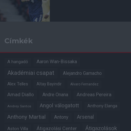
Címkék
Aaron Wan-Bissaka
A hangadó
Akadémiai csapat
Alejandro Garnacho
Alex Telles
Altay Bayindir
Alvaro Fernandez
Amad Diallo
Andre Onana
Andreas Pereira
Angol válogatott
Anthony Elanga
Andrey Santos
Anthony Martial
Arsenal
Antony
Átigazolások
Átigazolási Center
Aston Villa