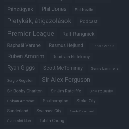
Phil Jones
Pénzügyek
Phil Neville
Pletykák, átigazolások
Podcast
Premier League
Ralf Rangnick
Raphaël Varane
Rasmus Højlund
Richard Arnold
Ruben Amorim
Ruud van Nistelrooy
Ryan Giggs
Scott McTominay
Senne Lammens
Sir Alex Ferguson
Sergio Reguilon
Sir Bobby Charlton
Sir Jim Ratcliffe
Sir Matt Busby
Southampton
Stoke City
Sofyan Amrabat
Sunderland
Swansea City
Szurkoló szemmel
Tahith Chong
Szurkolói klub