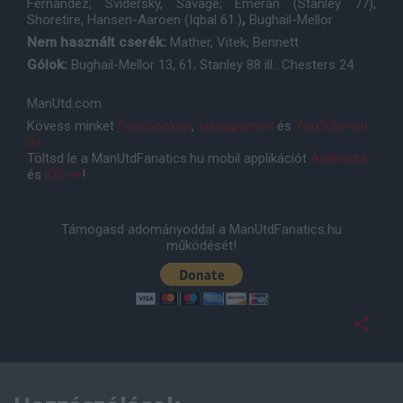
Fernandez; Svidersky, Savage; Emeran (Stanley 77),
Shoretire, Hansen-Aaroen (Iqbal 61.)
,
Bughail-Mellor
Nem használt cserék:
Mather, Vitek, Bennett
Gólok:
Bughail-Mellor 13, 61; Stanley 88 ill.: Chesters 24
ManUtd.com
Kövess minket
Facebookon
,
Instagramon
és
YouTube-on
is!
Töltsd le a ManUtdFanatics.hu mobil applikációt
Androidra
és
iOS-re
!
Támogasd adományoddal a ManUtdFanatics.hu
működését!