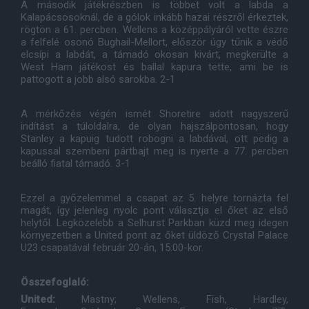
A második játékrészben is többet volt a labda a
Kalapácsosoknál, de a gólok inkább hazai részről érkeztek,
rögtön a 61. percben. Wellens a középpályáról vette észre
a felfelé osonó Bughail-Mellort, először úgy tűnik a védő
elcsípi a labdát, a támadó okosan kivárt, megkerülte a
West Ham játékost és ballal kapura tette, ami be is
pattogott a jobb alsó sarokba. 2-1
A mérkőzés végén ismét Shoretire adott nagyszerű
indítást a túloldalra, de olyan hajszálpontosan, hogy
Stanley a kapuig tudott robogni a labdával, ott pedig a
kapussal szembeni pártbajt meg is nyerte a 77. percben
beálló fiatal támadó. 3-1
Ezzel a győzelemmel a csapat az 5. helyre tornázta fel
magát, így jelenleg nyolc pont választja el őket az első
helytől. Legközelebb a Selhurst Parkban küzd meg idegen
környezetben a United pont az őket üldöző Crystal Palace
U23 csapatával február 20-án, 15:00-kor.
Összefoglaló:
United:
Mastny; Wellens, Fish, Hardley,