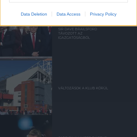
Data Deletion
Data Access
Privacy Policy
SIR DAVE BRAILSFORD
TÁVOZOTT AZ
IGAZGATÓSÁGBÓL
VÁLTOZÁSOK A KLUB KÖRÜL