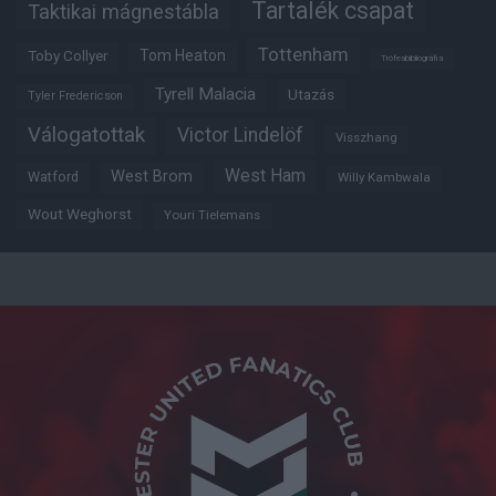
Tartalék csapat
Taktikai mágnestábla
Tottenham
Tom Heaton
Toby Collyer
Trófeabibliográfia
Tyrell Malacia
Utazás
Tyler Fredericson
Válogatottak
Victor Lindelöf
Visszhang
West Ham
West Brom
Watford
Willy Kambwala
Wout Weghorst
Youri Tielemans