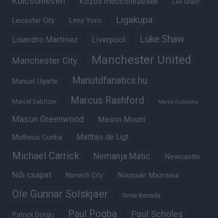
Kölcsönlesen
Közös meccsnézések
Lee Grant
Ligakupa
Leny Yoro
Leicester City
Luke Shaw
Lisandro Martinez
Liverpool
Manchester United
Manchester City
Manutdfanatics.hu
Manuel Ugarte
Marcus Rashford
Marcel Sabitzer
Martin Dubravka
Mason Greenwood
Mason Mount
Matheus Cunha
Matthijs de Ligt
Michael Carrick
Nemanja Matic
Newcastle
Női csapat
Noussair Mazraoui
Norwich City
Ole Gunnar Solskjaer
Omar Berrada
Paul Pogba
Paul Scholes
Patrick Dorgu