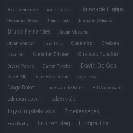
Bajnokok Ligája
Axel Tuanzebe
Ayden Heaven
Benjamin Sesko
Brandon Williams
Bournemouth
Bruno Fernandes
Bryan Mbeumo
Casemiro
Chelsea
Bryan Robson
Cardiff City
Christian Eriksen
Cristiano Ronaldo
Chido Obi
David De Gea
Crystal Palace
Darren Fletcher
Dean Henderson
David Gill
Diego Leon
Diogo Dalot
Donny van de Beek
Ed Woodward
Edinson Cavani
Edzői stáb
Egykori játékosok
Érdekességek
Erik ten Hag
Európa-liga
Eric Bailly