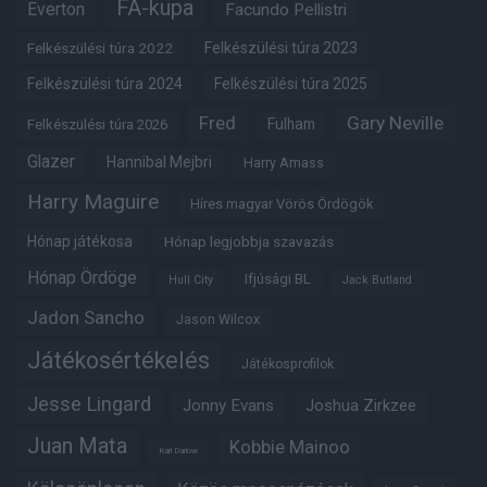
FA-kupa
Everton
Facundo Pellistri
Felkészülési túra 2022
Felkészülési túra 2023
Felkészülési túra 2024
Felkészülési túra 2025
Fred
Gary Neville
Fulham
Felkészülési túra 2026
Glazer
Hannibal Mejbri
Harry Amass
Harry Maguire
Híres magyar Vörös Ördögök
Hónap játékosa
Hónap legjobbja szavazás
Hónap Ördöge
Ifjúsági BL
Hull City
Jack Butland
Jadon Sancho
Jason Wilcox
Játékosértékelés
Játékosprofilok
Jesse Lingard
Jonny Evans
Joshua Zirkzee
Juan Mata
Kobbie Mainoo
Karl Darlow