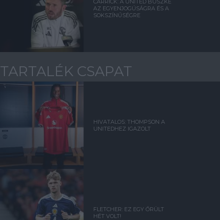
CARRICK: A UNITED BÜSZKE
AZ EGYENJOGÚSÁGRA ÉS A
SOKSZÍNŰSÉGRE
TARTALÉK CSAPAT
HIVATALOS: THOMPSON A
UNITEDHEZ IGAZOLT
FLETCHER: EZ EGY ŐRÜLT
HÉT VOLT!