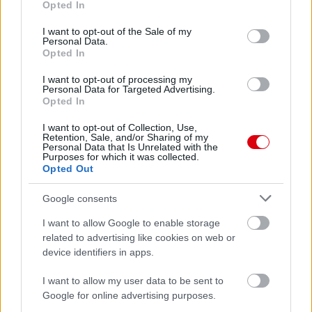
Opted In
use your data for below specified purposes in below Google
consent section.
I want to opt-out of the Sale of my
Paris Saint-Germain
vs
Personal Data.
Opted In
Manchester United
I want to opt-out of processing my
Personal Data for Targeted Advertising.
Felkészülési szezon 4. mérkőzés
Opted In
Nya Ullevi, Göteborg
2026-08-08 17:00
I want to opt-out of Collection, Use,
Retention, Sale, and/or Sharing of my
Personal Data that Is Unrelated with the
Purposes for which it was collected.
Opted Out
Leeds United
vs
Manchester United
2026-08-12 20:30
Google consents
AC Milan
vs
Manchester United
2026-08-15 18:00
I want to allow Google to enable storage
related to advertising like cookies on web or
ELŐZŐ MÉRKŐZÉSEK
device identifiers in apps.
I want to allow my user data to be sent to
Támogatás
Google for online advertising purposes.